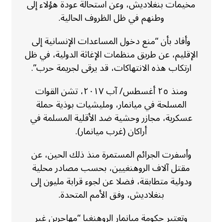
مخيمات بنغلاديش، وعن استحالة عودة هؤلاء إلى
وطنهم في ظل الظروف الحالية.
وأفاد بأن “منع دخول المساعدات الإنسانية إلى
الإقليم، عن طريق منظمات الإغاثة الدولية، في ظل
ارتكاب هذه الانتهاكات، قد يرقى لجريمة حرب”.
ومنذ ٢٥ أغسطس/ آب ٢٠١٧، تشن القوات
المسلحة في ميانمار، ومليشيات بوذية حملة
عسكرية، مجازر وحشية ضد الأقلية المسلمة في
أراكان (غرب ميانمار).
وأسفرت الجرائم المستمرة منذ ذلك الحين، عن
مقتل آلاف الروهنغيين، بحسب مصادر محلية
ودولية متطابقة، فضلا عن لجوء قرابة مليون إلى
بنغلاديش، وفق الأمم المتحدة.
وتعتبر حكومة ميانمار الروهنغيا “مهاجرين غير