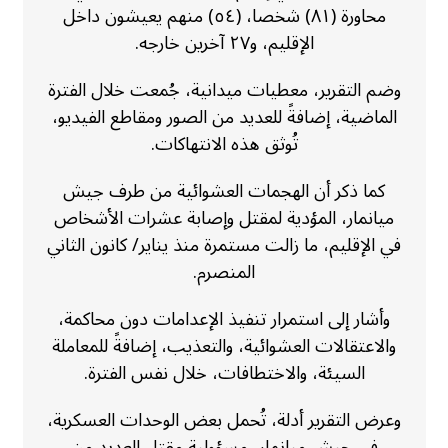
محاورة (٨١) شخصا، (٥٤) منهم يعيشون داخل
الإقليم، و٢٧ آخرين خارجه.
وضم التقرير، معطيات ميدانية، جُمعت خلال الفترة
الماضية، إضافةً للعديد من الصور ومقاطع الفيديو،
تُوثق هذه الانتهاكات.
كما ذكر أن الهجمات العشوائية من طرف جيش
ميانمار، المؤدية لمقتل وإصابة عشرات الأشخاص
في الإقليم، ما زالت مستمرة منذ يناير/ كانون الثاني
المنصرم.
وأشار إلى استمرار تنفيذ الإعدامات دون محاكمة،
والاعتقالات العشوائية، والتعذيب، إضافةً للمعاملة
السيئة، والاختطافات، خلال نفس الفترة.
وعرض التقرير أدلة، تُحمل بعض الوحدات العسكرية،
في جيش ميانمار، مسؤولية مقتل العديد من