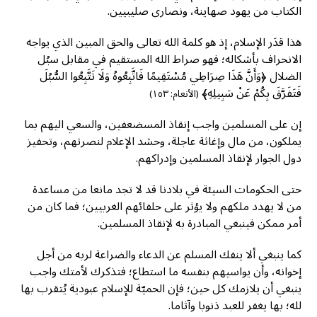
الكتاب من يهود صهاينة، ونصارى صليبيين.
هذا قدَر الإسلام، إذ هو كلمة الله تعالى والحق المبين الذي يواجه
الانحراف بأشكاله؛ فهو صراط الله المستقيم في مقابل سبُل
الضلال ﴿وَأَنَّ هَذَا صِرَاطِي مُسْتَقِيمًا فَاتَّبِعُوهُ وَلَا تَتَّبِعُوا السُّبُلَ
فَتَفَرَّقَ بِكُمْ عَنْ سَبِيلِهِ﴾
(الأنعام: ١٥٣)
إن على المسلمين واجب إنقاذ المسضعفين، والسعي اليهم بما
يملكون، من مال وإغاثة عاجلة، وحشد الإعلام لنصرتهم، وتحفيز
دول الجوار لإنقاذ المسلمين وإدراكهم.
حتى الحكومات السيئة في بلادنا قد لا تجد مانعا من مساعدة
من لا يهدد ملكهم ولا يؤثر على حلفائهم الغربيين؛ فما كان من
أمر ممكن فينبغي المبادرة به لإنقاذ المسلمين.
كما ينبغي ألا ينفك المسلم عن الدعاء والضراعة لربه من أجل
إخوانه، وأن يواسيهم بنفسه ما استطاع؛ فتذكرك لأمتك واجب
ينبغي أن يلازمك كل حين؛ فإن الحميّة للإسلام عبودية يُتقرب بها
لله؛ بها يغفر للعبد ذنوبا وآثاما.