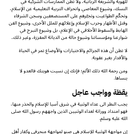
للهوية والشريعة الربانية، ولا تظن الممارسات الشركية في
النسك، وشيوع المعاصي وانحراف التربية التعليمية عن الإسلام،
وتحكّم الطواغيت وتجبّرهم على المستضعفين وسجن الشرفاء
وقتل الأطهار وحرب الإسلام وإعلائهم للملل الأخرى، وشيوع الفن
الهابط والسقوط الأخلاقي في الإعلام، بل وشيوع التبرج في
شوارعنا ومؤسساتنا وشيوع حالة من الدياثة المقززة، وغير ذلك..
لا تظن أن هذه الجرائم والاختيارات والأوضاع تمر في الحياة
والأقدار بغير عقوبة.
ومن رحمة الله ذلك الألم؛ فإنك إن نسيت هويتك فالعدو لا
ينساها.
يقظة وواجب عاجل
يجب النظر الى عداء الوثنية في شرق آسيا للإسلام والحذر منها،
فهو امتداد ووراثة لعداء الوثنيين الذين واجههم رسول الله صلى
الله عليه وسلم.
إن مواجهة الوثنية للإسلام هي صنو لمواجهة منحرفي وكفار أهل