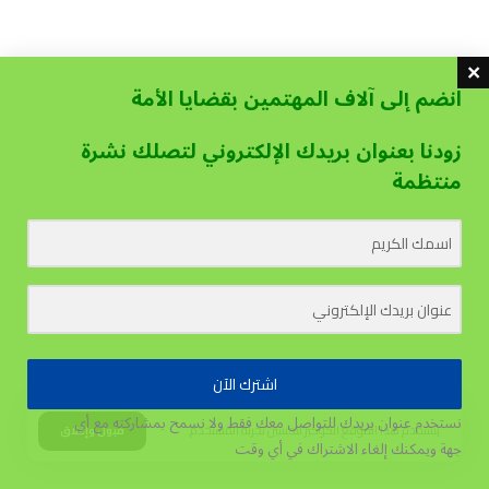
انضم إلى آلاف المهتمين بقضايا الأمة
زودنا بعنوان بريدك الإلكتروني لتصلك نشرة
منتظمة
اشترك الآن
نستخدم عنوان بريدك للتواصل معك فقط ولا نسمح بمشاركته مع أي
يستخدم هذا الموقع الكوكيز لتحسين تجربة المستخدم.
قبول وإغلاق
جهة
ويمكنك إلغاء الاشتراك في أي وقت