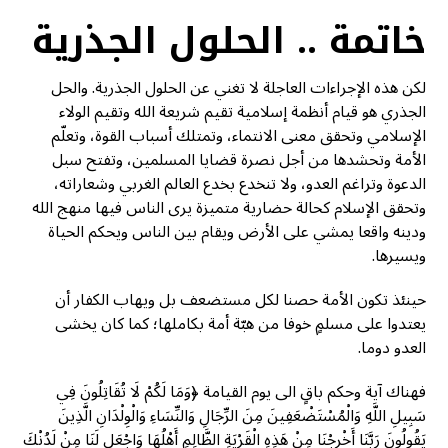
خاتمة .. الحلول الجذرية
لكن هذه الإجراءات العاجلة لا تغني عن الحلول الجذرية. والحل
الجذري هو قيام أنظمة إسلامية تقيم شريعة الله وتقيم الولاء
الإسلامي وتحقق معنى الانتماء، وتمتلك أسباب القوة، وتعلّم
الأمة وتحشدها من أجل نصرة قضايا المسلمين، وتفتح سبل
الدعوة وتراغم العدو، ولا تنخدع بخدع العالم الغربي وشعاراته،
وتحقق الإسلام كحالة حضارية متميزة يرى الناس فيها منهج الله
ودينه واقعا يمشي على الأرض ويقام بين الناس ويحكم الحياة
ويسيرها.
حينئذ تكون الأمة حصنا لكل مستضعف بل ويهاب الكفار أن
يعتدوا على مسلمٍ خوفا من هبّة أمة بكاملها؛ كما كان يخشى
العدو دوما.
فهناك آية وحكم باقٍ الى يوم القيامة ﴿وَمَا لَكُمْ لَا تُقَاتِلُونَ فِي
سَبِيلِ اللَّهِ وَالْمُسْتَضْعَفِينَ مِنَ الرِّجَالِ وَالنِّسَاءِ وَالْوِلْدَانِ الَّذِينَ
يَقُولُونَ رَبَّنَا أَخْرِجْنَا مِنْ هَذِهِ الْقَرْيَةِ الظَّالِمِ أَهْلُهَا وَاجْعَل لَنَا مِنْ لَدُنْكَ