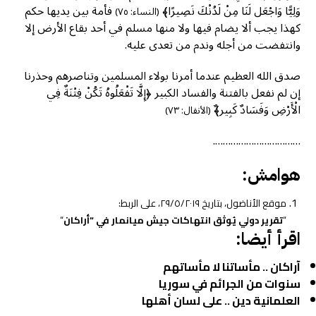
وَلِيًّا وَاجْعَل لَنَا مِنْ لَدُنْكَ نَصِيرًا﴾
فأمة بين يديها حكم
(النساء: ٧٥)
كهذا يجب ألا يضام فيها ولا منها مسلم في أحد بقاع الأرض إلا
وانتفضت من أجله وندم من تعدى عليه.
صدق الله العظيم عندما أمرنا بولاء المسلمين وتناصرهم وحذرنا
إن لم نفعل بالفتنة والفساد الكبير ﴿إِلَّا تَفْعَلُوهُ تَكُنْ فِتْنَةٌ فِي
الْأَرْضِ وَفَسَادٌ كَبِير﴾ٌ
(الأنفال: ٧٣)
…………………………….
هوامش:
موقع الأناضول، بتاريخ ٢٩/٥/٢٠١٩، على الربط:
“
تقرير دولي يُوثق انتهاكات جيش ميانمار في “أراكان
“
اقرأ أيضا:
آراكان .. مأساتنا لا مأساتهم
سنوات من الجرائم في سوريا
العلمانية دين .. على لسان أهلها