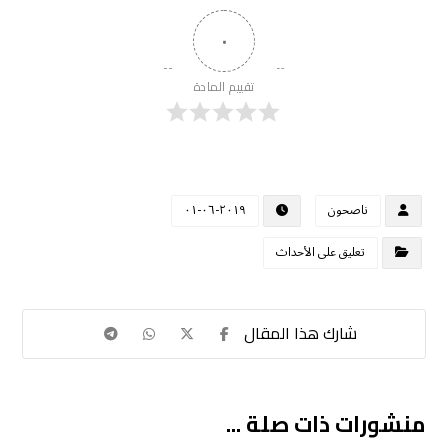
٠
تقييم المادة
ناصحون
٢٠١٩-٠٦-٠١
تعليق على الأحداث
منشورات ذات صلة ...