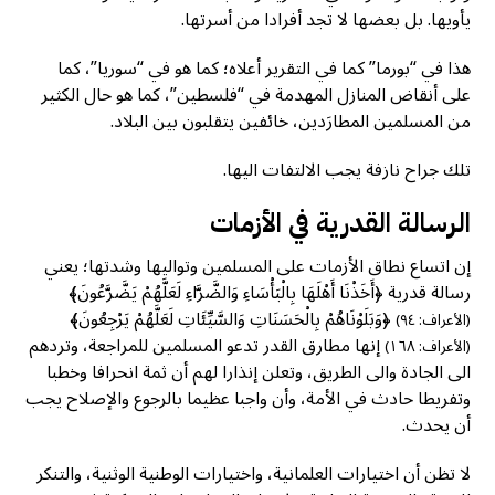
يأويها. بل بعضها لا تجد أفرادا من أسرتها.
هذا في “بورما” كما في التقرير أعلاه؛ كما هو في “سوريا”، كما
على أنقاض المنازل المهدمة في “فلسطين”، كما هو حال الكثير
من المسلمين المطارَدين، خائفين يتقلبون بين البلاد.
تلك جراح نازفة يجب الالتفات اليها.
الرسالة القدرية في الأزمات
إن اتساع نطاق الأزمات على المسلمين وتواليها وشدتها؛ يعني
رسالة قدرية ﴿أَخَذْنَا أَهْلَهَا بِالْبَأْسَاءِ وَالضَّرَّاءِ لَعَلَّهُمْ يَضَّرَّعُونَ﴾
﴿وَبَلَوْنَاهُمْ بِالْحَسَنَاتِ وَالسَّيِّئَاتِ لَعَلَّهُمْ يَرْجِعُونَ﴾
(الأعراف: ٩٤)
إنها مطارق القدر تدعو المسلمين للمراجعة، وتردهم
(الأعراف: ١٦٨)
الى الجادة والى الطريق، وتعلن إنذارا لهم أن ثمة انحرافا وخطبا
وتفريطا حادث في الأمة، وأن واجبا عظيما بالرجوع والإصلاح يجب
أن يحدث.
لا تظن أن اختيارات العلمانية، واختيارات الوطنية الوثنية، والتنكر