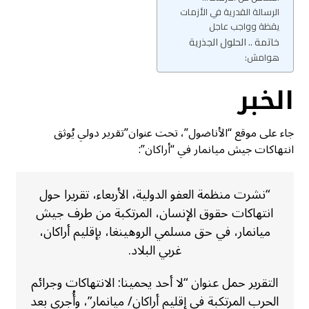
الرسالة القدرية في الأزمات
يقظة وواجب عاجل
خاتمة .. الحلول الجذرية
هوامش:
الخبر
جاء على موقع “الأناضول”، تحت عنوان”تقرير دولي يُوثق
انتهاكات جيش ميانمار في “أراكان”:
“نشرت منظمة العفو الدولية، الأربعاء، تقريرا حول
انتهاكات حقوق الإنسان، المرتكبة من طرف جيش
ميانمار، في حق مسلمي الروهينغا، بإقليم أراكان،
غربي البلاد.
التقرير حمل عنوان “لا أحد يحمينا: الانتهاكات وجرائم
الحرب المرتكبة في إقليم أراكان/ ميانمار”، وأُجري بعد