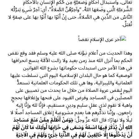
تعالى، واستبدالُ أحكامٍ وَضْعيَّةٍ مِن حُكمِ الإنسانِ بالأحكامِ
الشَّرعيَّةِ الَّتي وضَعَها اللهُ، “وآخِرُهُنَّ الصَّلاةُ”، أي: آخِرُ شَيءٍ يَترُكُه
النَّاسُ من الدِّينِ هي الصَّلاةُ، حتى إنْ أَتَوْا بها أَتَوْا بها على صِفةٍ لا
تُقبَلُ.
وهذا الحديث من أعلام نبوَّته صلى الله عليه وسلم فقد وقع نقض
الحكم بما أنزل الله منذ زمن بعيد ولا زالت الأمَّة يتسع انحرافها
في هذا الأمر حتى استبدلت حكوماتها بشرع الله القوانين
الوضعية كما هو حال البلدان الإسلامية اليوم التي تسلطت عليها
العلمانية والليبرالية، وها هي تلك الحكومات العلمانية تستعدُّ
اليوم لنقض عروة الصلاة من خلال ما يحدث من تضييق على
المصلِّين في المساجد وفرض القيود على فتحها وإغلاقها بحججٍ
واهية لا تقوم لذي عقلٍ سليم ودينٍ مستقيم، فإنَّا لله وإنَّا إليه
راجعون.. وإنَّنا نذكِّرهم هنا بعدم مشروعية إغلاق المساجد أصلًا لا
ليلًا ولا نهارًا؛ قال الله عزَّ وجلَّ: ﴿
وَمَنْ أَظْلَمُ مِمَّنْ مَنَعَ مَسَاجِدَ
اللهِ أَنْ يُذْكَرَ فِيهَا اسْمُهُ وَسَعَى فِي خَرَابِهَا أُولَئِكَ مَا كَانَ لَهُمْ
أَنْ يَدْخُلُوهَا إِلَّا خَائِفِينَ لَهُمْ فِي الدُّنْيَا خِزْيٌ وَلَهُمْ فِي الْآخِرَةِ