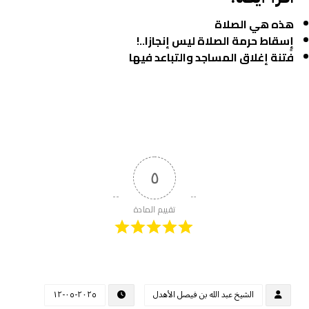
هذه هي الصلاة
إٍسقاط حرمة الصلاة ليس إنجازا..!
فتنة إغلاق المساجد والتباعد فيها
٥
تقييم المادة
الشيخ عبد الله بن فيصل الأهدل
٢٠٢٥-٠٥-١٢