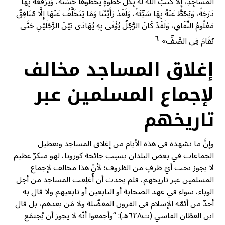
الْمَسَاجِدِ، إِلَّا كَتَبَ اللهُ لَهُ بِكُلِّ خَطْوَةٍ يَخْطُوهَا حَسَنَةً، وَيَرْفَعُهُ بِهَا
دَرَجَةً، وَيَحُطُّ عَنْهُ بِهَا سَيِّئَةً، وَلَقَدْ رَأَيْتُنَا وَمَا يَتَخَلَّفُ عَنْهَا إِلَّا مُنَافِقٌ
مَعْلُومُ النِّفَاقِ، وَلَقَدْ كَانَ الرَّجُلُ يُؤْتَى بِهِ يُهَادَى بَيْنَ الرَّجُلَيْنِ حَتَّى
٦
يُقَامَ فِي الصَّفِّ»
إغلاق المساجد مخالف
لإجماع المسلمين عبر
تاريخهم
وإنَّ ما نشهده في هذه الأيام من إغلاق المساجد وتعطيل
الجماعات في بعض البلدان بسبب جائحة كورونا، لهو منكرٌ عظيم
لا يجوز تحت أيّ ظرفٍ من الظروف؛ لأنّ هذا مخالف لإجماع
المسلمين عبر تاريخهم، فلم يحدث أن أُغلِقت المساجد من أجل
الوباء، سواء في عهد الصحابة أو التابعين أو تابعيهم ولا قال به
أحدٌ من أئمّة الإسلام في القرون المفضّلة ولا مَن بعدهم، بل قال
ابن القطّان الفاسي (ت٦٢٨هـ): “وأجمعوا أنّه لا يجوز أن يُجتمَع