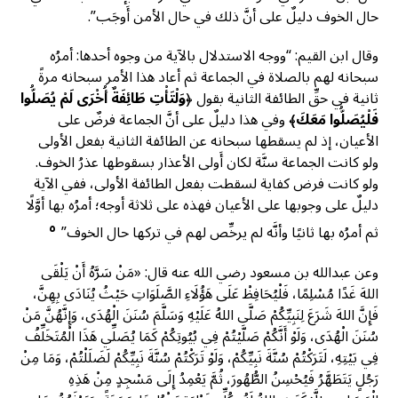
حال الخوف دليلٌ على أنَّ ذلك في حال الأمن أَوجَب”.
وقال ابن القيم: “ووجه الاستدلال بالآية من وجوه أحدها: أمرُه
سبحانه لهم بالصلاة في الجماعة ثم أعاد هذا الأمر سبحانه مرةً
ثانية في حقِّ الطائفة الثانية بقول ﴿
وَلْتَأْتِ طَائِفَةٌ أُخْرَى لَمْ يُصَلُّوا
فَلْيُصَلُّوا مَعَكَ
﴾ وفي هذا دليلٌ على أنَّ الجماعة فرضٌ على
الأعيان، إذ لم يسقطها سبحانه عن الطائفة الثانية بفعل الأولى
ولو كانت الجماعة سنَّة لكان أَولى الأعذار بسقوطها عذرُ الخوف.
ولو كانت فرض كفاية لسقطت بفعل الطائفة الأولى، ففي الآية
دليلٌ على وجوبها على الأعيان فهذه على ثلاثة أوجه؛ أمرُه بها أوَّلًا
٥
ثم أمرُه بها ثانيًا وأنَّه لم يرخِّص لهم في تركها حال الخوف”
وعن عبدالله بن مسعود رضي الله عنه قال: «مَنْ سَرَّهُ أَنْ يَلْقَى
اللهَ غَدًا مُسْلِمًا، فَلْيُحَافِظْ عَلَى هَؤُلَاءِ الصَّلَوَاتِ حَيْثُ يُنَادَى بِهِنَّ،
فَإِنَّ اللهَ شَرَعَ لِنَبِيِّكُمْ صَلَّى اللهُ عَلَيْهِ وَسَلَّمَ سُنَنَ الْهُدَى، وَإِنَّهُنَّ مَنْ
سُنَنَ الْهُدَى، وَلَوْ أَنَّكُمْ صَلَّيْتُمْ فِي بُيُوتِكُمْ كَمَا يُصَلِّي هَذَا الْمُتَخَلِّفُ
فِي بَيْتِهِ، لَتَرَكْتُمْ سُنَّةَ نَبِيِّكُمْ، وَلَوْ تَرَكْتُمْ سُنَّةَ نَبِيِّكُمْ لَضَلَلْتُمْ، وَمَا مِنْ
رَجُلٍ يَتَطَهَّرُ فَيُحْسِنُ الطُّهُورَ، ثُمَّ يَعْمِدُ إِلَى مَسْجِدٍ مِنْ هَذِهِ