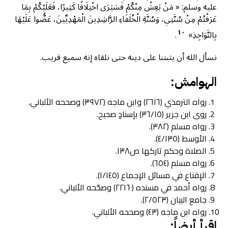
عليه وسلم: « مَنْ يَعِشْ مِنْكُمْ فَسَيَرَى اخْتِلَافًا كَثِيرًا، فَعَلَيْكُمْ بِمَا
عَرَفْتُمْ مِنْ سُنَّتِي، وَسُنَّةِ الْخُلَفَاءِ الرَّاشِدِينَ الْمَهْدِيِّينَ، عَضُّوا عَلَيْهَا
١٠
بِالنَّوَاجِذِ»
.
نسأل الله أن يثبتنا على دينه حتى نلقاه إنه سميع قريب.
الهوامش:
رواه الترمذي (٢٦١٦) وابن ماجه (٣٩٧٢) وصححه الألباني.
روى ابن جرير (٣٦/١٥) بإسنادٍ صحيح.
رواه مسلم (٣٨٢).
الأوسط (٤/١٣٥).
الصلاة وحكم تاركها ص١٣٨.
رواه مسلم (٦٥٤).
الإقناع في مسائل الإجماع (١/١٤٥).
رواه أحمد في مسنده (٢٢١٦٠) وصحّحه الألباني.
جامع البيان (٢/٥٢٣).
رواه ابن ماجه (٤٣) وصححه الألباني.
اقرأ أيضاً: