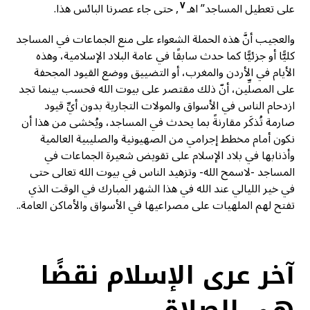
٧
على تعطيل المساجد” اهـ
, حتى جاء عصرنا البائس هذا.
والعجيب أنَّ هذه الحملة الشعواء على منع الجماعات في المساجد
كليًّا أو جزئيًّا كما حدث سابقًا في عامة البلاد الإسلامية، وهذه
الأيام في الأردن والمغرب، أو التضييق ووضع القيود المجحفة
على المصلِّين، أنّ ذلك مقتصر على بيوت الله فحسب بينما تجد
ازدحام الناس في الأسواق والمولات التجارية بدون أيِّ قيود
صارمة تُذكَر مقارنةً بما يحدث في المساجد، ويُخشى من هذا أن
نكون أمام مخطط إجرامي من الصهيونية والصليبية العالمية
وأذنابها في بلاد الإسلام على تقويض شعيرة الجماعات في
المساجد -لاسمح الله- وتزهيد الناس في بيوت الله تعالى حتى
في خير الليالي عند الله في هذا الشهر المبارك في الوقت الذي
تفتح لهم الملهيات على مصراعيها في الأسواق والأماكن العامة..
آخر عرى الإسلام نقضًا