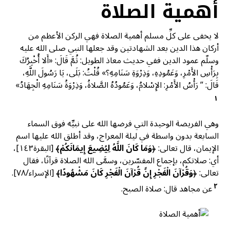
أهمية الصلاة
لا يخفى على كلِّ مسلم أهمية الصلاة فهي الركن الأعظم من
أركان هذا الدين بعد الشهادتين وقد جعلها النبي صلى الله عليه
وسلّم عمود الدين ففي حديث معاذ الطويل: ثُمَّ قَالَ: «أَلا أُخْبِرُكَ
بِرَأْسِ الأَمْرِ، وَعَمُودِهِ، وَذِرْوَةِ سَنَامِهِ؟» قُلْتُ: بَلَى، يَا رَسُولَ اللَّهِ،
قَالَ: ” رَأْسُ الأَمْرِ: الإِسْلامُ، وَعَمُودُهُ الصَّلاةُ، وَذِرْوَةُ سَنَامِهِ الْجِهَادُ»
١
وهي الفريضة الوحيدة التي فرضها الله على نبيِّه فوق السماء
السابعة بدون واسطة في ليلة المعراج، وقد أطلق الله عليها اسم
الإيمان، قال تعالى: ﴿
وَمَا كَانَ اللَّهُ لِيُضِيعَ إِيمَانَكُمْ
﴾ [البقرة١٤٣]،
أي: صلاتكم، بإجماع المفسّرين، وسمَّى الله الصلاة قرآنًا، فقال
تعالى: ﴿
وَقُرْآنَ الْفَجْرِ إِنَّ قُرْآنَ الْفَجْرِ كَانَ مَشْهُودًا
﴾ [الإسراء/٧٨].
٢
عن مجاهد قال: صلاة الصبح.