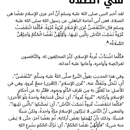
هي الصلاة
لقد أخبر النبي صلى الله عليه وسلم أنَّ آخر عرى الإسلام نقضًا هي
الصلاة، فعن أبي أمامة الباهلي عن رسول الله صلى الله عليه
وسلم قال:«لَتُنْقَضَنَّ عُرَى الْإِسْلَامِ عُرْوَةً عُرْوَةً، فَكُلَّمَا انْتَقَضَتْ
عُرْوَةٌ تَشَبَّثَ النَّاسُ بِالَّتِي تَلِيهَا، وَأَوَّلُهُنَّ نَقْضًا الْحُكْمُ وَآخِرُهُنَّ
٨
الصَّلَاةُ»
.
فكُلَّما اشْتَدَّتْ غُربةُ الإسلامِ، كَثُرَ المخالِفون له، والنَّاقضون
لفرائضِه وأوامرِه، وأعانوا عليه أعداءَه.
وفي هذا الحديثِ يقولُ النَّبيُّ صلَّى اللهُ عليه وسلَّمَ: “لتُنْقَضَنَّ”،
أي: تَنْحَلُّ وتَنْفَكُّ عنه، “عُرى الإسلامِ”، (العُرى) جمعُ عُروةٍ، وهي في
الأصلِ: ما يُعَلَّقُ به مِن طَرَفِ الدَّلْوِ ونحوِه، فعُبِّر به عن أحكامِ
الإسلامِ وأركانِه، “عُروةً عُروةً”، أي: تَنحَلُّ مُتتابِعةً واحدةً تِلْوَ الأُخرى؛
“فكلَّما انتَقَضَتْ عُروةٌ تَشبَّثَ النَّاسُ”، أي: تَمسَّكوا “بالَّتي تَلِيها”،
والمعنى: أنَّ النَّاسَ لا يَترُكون الإسلامَ مرَّةً واحدةً، ولكنْ شيئًا
فشيئًا، وذلك بأنْ يُهْمِلوا بعضَ أركانِه، ثُم بعضًا آخرَ، حتَّى لا يَبقَى
منه شيءٌ؛ “فأَوَّلُهُنَّ نَقضًا الحُكمُ”، أي: تَرْكُ الحُكمِ بشَرعِ اللهِ