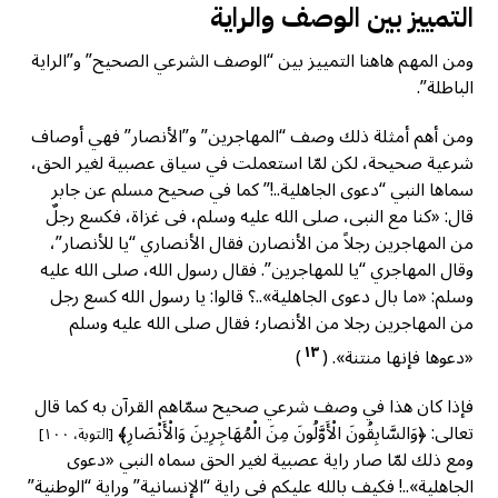
التمييز بين الوصف والراية
ومن المهم هاهنا التمييز بين “الوصف الشرعي الصحيح” و”الراية
الباطلة”.
ومن أهم أمثلة ذلك وصف “المهاجرين” و”الأنصار” فهي أوصاف
شرعية صحيحة، لكن لمّا استعملت في سياق عصبية لغير الحق،
سماها النبي “دعوى الجاهلية..!” كما في صحيح مسلم عن جابر
قال: «كنا مع النبى، صلى الله عليه وسلم، فى غزاة، فكسع رجلٌ
من المهاجرين رجلاً من الأنصارن فقال الأنصاري “يا للأنصار”،
وقال المهاجري “يا للمهاجرين”. فقال رسول الله، صلى الله عليه
وسلم: «ما بال دعوى الجاهلية»..؟ قالوا: يا رسول الله كسع رجل
من المهاجرين رجلا من الأنصار؛ فقال صلى الله عليه وسلم
١٣
«دعوها فإنها منتنة». (
)
فإذا كان هذا في وصف شرعي صحيح سمّاهم القرآن به كما قال
تعالى: ﴿وَالسَّابِقُونَ الْأَوَّلُونَ مِنَ الْمُهَاجِرِينَ وَالْأَنْصَارِ﴾
[التوبة، ١٠٠]
ومع ذلك لمّا صار راية عصبية لغير الحق سماه النبي «دعوى
الجاهلية»..! فكيف بالله عليكم في راية “الإنسانية” وراية “الوطنية”