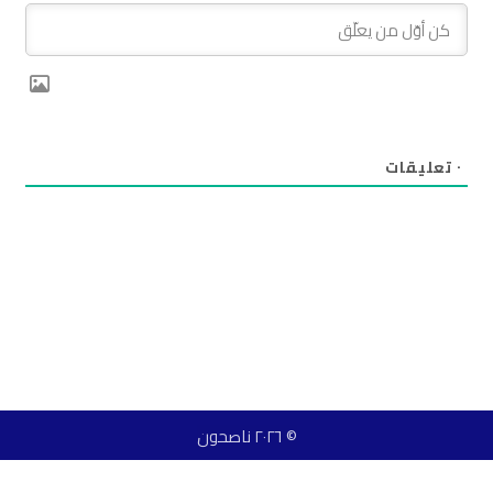
٠
تعليقات
© ٢٠٢٦ ناصحون