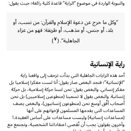
والنبوية الواردة في موضوع “الراية” قاعدة كلية رائعة؛ حيث يقول:
“وكل ما خرج عن دعوة الإسلام والقرآن: من نسب، أو
بلد، أو جنس، أو مذهب، أو طريقة: فهو من عزاء
٧
الجاهلية”. (
)
راية الإنسانية
أحد هذه الرايات الجاهلية التي بدأت تزحف إلى واقعنا راية
“الإنسانية”؛ فتجد البعض صار يقول: أنا لست مفكرا إسلاميا بل
مفكر إنساني. والبعض يقول: نحن لسنا حركة إسلامية، بل حركة
إنسانية. والبعض يقول لا تسمينا (متطوعين إسلاميين) بل نحن
أصحاب أفُق أوسع نحن (متطوعون إنسانيون)، والبعض يصف
المساعدات التي يقدمها المسلمون لإخوانهم على أنها
(مساعدات إنسانية) وليست مساعدات على أساس العقيدة..!
وآخرون يقولون: يجب أن نُقصي اعتقاداتنا الشخصية، ونجتمع مع