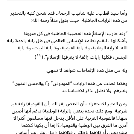
وأما سيد قطب ـ عليه شآبيب الرحمة ـ فقد شحن كتبه بالتحذير
من هذه الرايات الجاهلية، حيث يقول مثلاً رحمه الله:
“وقد حارب الإسلامُ هذه العصبية الجاهلية في كل صورها
وأشكالها ، ليقيم نظامه الإنساني العالمي في ظل راية واحدة: راية
الله.. لا راية الوطنية، ولا راية القومية، ولا راية البيت، ولا راية
١١
الجنس؛ فكلها رايات زائفة لا يعرفها الإسلام”. (
)
وله من مثل هذه الإلماحات شواهد لا تنتهي.
وهكذا تحدث عن هذه الرايات “المودودي” و”ابوالحسن الندوي”
وغيرهم، ولا نطيل بذكر الاقتباسات.
ومن المثير للاستغراب أن البعض يقر لك بأن (القومية) راية غير
شرعية، ومع ذلك تجده يتغنى بالراية (الوطنية) برغم أنها أضيق
منها..! فالقومية العربية على الأقل يدخل فيها مسلمون أكثر! لا
أدري ما الفرق بين الوطنية والقومية..؟! إما أن يكونا كلاهما
مشروعين، أو كلاهما باطليْن، فكلاهما رايتان على غير أساس