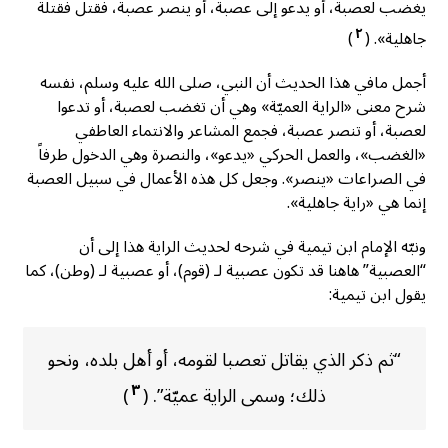
يغضب لعصبة، أو يدعو إلى عصبة، أو ينصر عصبة، فقتل فقتلة
٢
جاهلية». (
)
أجمل مافي هذا الحديث أن النبي، صلى الله عليه وسلم، نفسه
شرح معنى «الراية العميّة» وهي أن تغضب لعصبة، أو تدعوا
لعصبة، أو تنصر عصبة، فجمع المشاعر والانتماء العاطفي
«الغضب»، والعمل الحركي «يدعو»، والنصرة وهي الدخول طرفاً
في الصراعات «ينصر». وجعل كل هذه الأعمال في سبيل العصبة
إنما هي «راية جاهلية».
ونبّه الإمام ابن تيمية في شرحه لحديث الراية هذا إلى أن
“العصبية” هاهنا قد تكون عصبية لـ (قوم)، أو عصبية لـ (وطن)، كما
يقول ابن تيمية:
“ثم ذكر الذي يقاتل تعصبا لقومه، أو أهل بلده، ونحو
٣
ذلك؛ وسمى الراية عميّة”. (
)