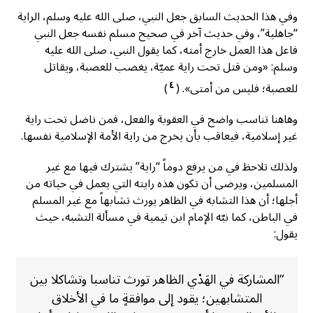
وفي هذا الحديث السابق جعل النبي، صلى الله عليه وسلم، الراية
“جاهلية”، وفي حديث آخر في صحيح مسلم نفسه جعل النبي
فاعل هذا العمل خارج أمته، كما يقول النبي، صلى الله عليه
وسلم: «ومن قتل تحت راية عميّة، يغضب للعصبة، ويقاتل
٤
للعصبة؛ فليس من أمتى». (
)
وهاهنا تناسب واضح في العقوبة والفعل، فمن ناضل تحت راية
غير إسلامية، فيعاقب بأن يخرج من راية الأمة الإسلامية نفسها.
ولذلك تلاحظ في من يرفع دوماً “راية” يشترك فيها مع غير
المسلمين، ويرضى أن تكون هذه رايته التي يعمل في حياته من
أجلها؛ أن هذا التشابه في الظاهر يورث تشابهاً مع غير المسلم
في الباطن، كما نبّه الإمام ابن تيمية في مسألة التشبه، حيث
يقول:
“المشاركة في الهَدْي الظاهر تورث تناسبا وتشاكلا بين
المتشابهين؛ يقود إلى موافقةٍ ما في الأخلاق