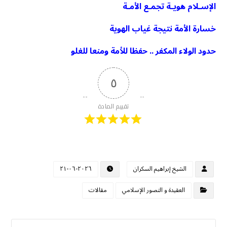
الإسـلام هويـة تجمـع الأمـة
خسارة الأمة نتيجة غياب الهوية
حدود الولاء المكفر .. حفظا للأمة ومنعا للغلو
٥
تقييم المادة
الشيخ إبراهيم السكران
٢٠٢٦-٠٦-٢١
العقيدة و التصور الإسلامي
مقالات