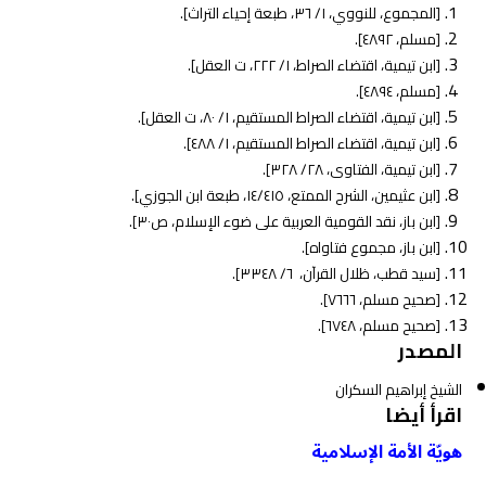
[المجموع، للنووي، ١/ ٣٦، طبعة إحياء التراث].
[مسلم، ٤٨٩٢].
[ابن تيمية، اقتضاء الصراط، ١/ ٢٢٢، ت العقل].
[مسلم، ٤٨٩٤].
[ابن تيمية، اقتضاء الصراط المستقيم، ١/ ٨٠، ت العقل].
[ابن تيمية، اقتضاء الصراط المستقيم، ١/ ٤٨٨].
[ابن تيمية، الفتاوى، ٢٨/ ٣٢٨].
[ابن عثيمين، الشرح الممتع، ١٤/٤١٥، طبعة ابن الجوزي].
[ابن باز، نقد القومية العربية على ضوء الإسلام، ص٣٠].
[ابن باز، مجموع فتاواه].
[سيد قطب، ظلال القرآن، ٦/ ٣٣٤٨].
[صحيح مسلم، ٧٦٦٦].
[صحيح مسلم، ٦٧٤٨].
المصدر
الشيخ إبراهيم السكران
اقرأ أيضا
هويّة الأمة الإسلامية