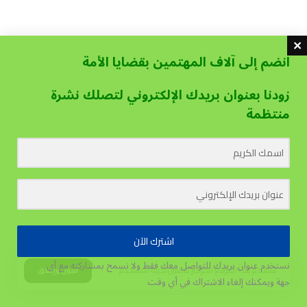
انضم إلى آلاف المهتمين بقضايا الأمة
زودنا بعنوان بريدك الإلكتروني لتصلك نشرة
منتظمة
اشترك الآن
نستخدم عنوان بريدك للتواصل معك فقط ولا نسمح بمشاركته مع أي
يستخدم هذا الموقع الكوكيز لتحسين تجربة المستخدم.
قبول وإغلاق
جهة
ويمكنك إلغاء الاشتراك في أي وقت