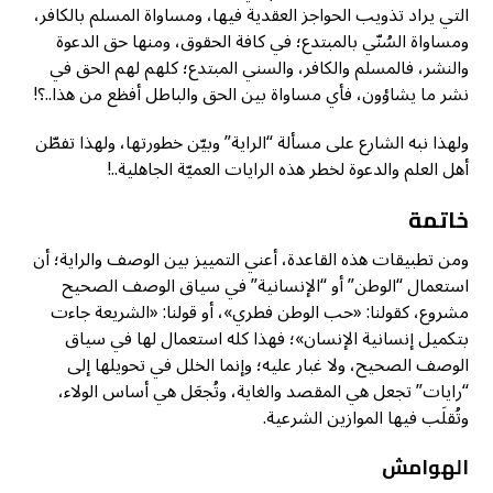
التي يراد تذويب الحواجز العقدية فيها، ومساواة المسلم بالكافر،
ومساواة السُنّي بالمبتدع؛ في كافة الحقوق، ومنها حق الدعوة
والنشر، فالمسلم والكافر، والسني المبتدع؛ كلهم لهم الحق في
نشر ما يشاؤون، فأي مساواة بين الحق والباطل أفظع من هذا..؟!
ولهذا نبه الشارع على مسألة “الراية” وبيّن خطورتها، ولهذا تفطّن
أهل العلم والدعوة لخطر هذه الرايات العميّة الجاهلية..!
خاتمة
ومن تطبيقات هذه القاعدة، أعني التمييز بين الوصف والراية؛ أن
استعمال “الوطن” أو “الإنسانية” في سياق الوصف الصحيح
مشروع، كقولنا: «حب الوطن فطري»، أو قولنا: «الشريعة جاءت
بتكميل إنسانية الإنسان»؛ فهذا كله استعمال لها في سياق
الوصف الصحيح، ولا غبار عليه؛ وإنما الخلل في تحويلها إلى
“رايات” تجعل هي المقصد والغاية، وتُجعَل هي أساس الولاء،
وتُقلَب فيها الموازين الشرعية.
الهوامش