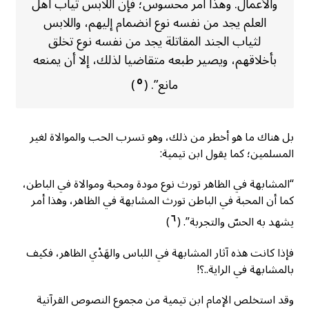
والأعمال. وهذا أمر محسوس؛ فإن اللابس ثياب أهل
العلم يجد من نفسه نوع انضمام إليهم، واللابس
لثياب الجند المقاتلة يجد من نفسه نوع تخلق
بأخلاقهم، ويصير طبعه متقاضيا لذلك، إلا أن يمنعه
٥
مانع”. (
)
بل هناك ما هو أخطر من ذلك، وهو تسرب الحب والموالاة لغير
المسلمين؛ كما يقول ابن تيمية:
“المشابهة في الظاهر تورث نوع مودة ومحبة وموالاة في الباطن،
كما أن المحبة في الباطن تورث المشابهة في الظاهر، وهذا أمر
٦
يشهد به الحسّ والتجربة”. (
)
فإذا كانت هذه آثار المشابهة في اللباس والهَدْي الظاهر، فكيف
بالمشابهة في الراية..؟!
وقد استخلص الإمام ابن تيمية من مجموع النصوص القرآنية