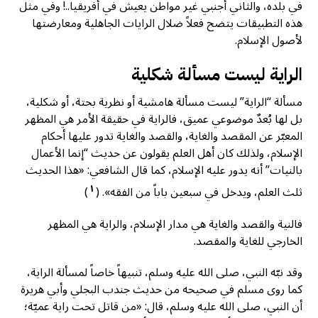
في بلده، والثاني أجنبي غير مواطن يعيش في أفريقيا..! وفي مثل
هذه التطبيقات يتضح فعلاً ضلال الرايات الجاهلية ومعارضتها
لأصول الإسلام.
الراية ليست مسألة شكلية
مسألة “الراية” ليست مسألة هامشية أو نظرية بحتة، أو شكلية،
بل لها بُعدٌ موضوعي عميق، فالراية في حقيقة الأمر هي المظهر
المعبّر عن المقصد والغاية، والقصد والغاية تدور عليها أحكام
الإسلام، ولذلك كان أهل العلم يقولون عن حديث “إنما الأعمال
بالنيات” أنه يدور عليه الإسلام، كما قال الشافعي: «هذا الحديث
١
ثلث العلم، ويدخل في سبعين باباً من الفقه». (
)
فالنية والقصد والغاية هي مدار الإسلام، والراية هي المظهر
الخارجي للغاية والمقصد.
وقد نبّه النبي، صلى الله عليه وسلم، تنبيهاً خاصاً لمسألة الراية،
كما روى مسلم في صحيحه من حديث جندب البجلي وأبي هريرة
أن النبي، صلى الله عليه وسلم، قال: «من قاتل تحت راية عميّة؛