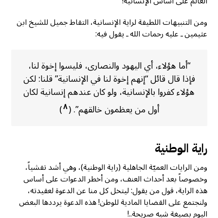
العالَم على أساس الإنسانية!
ومن التنبيهات اللطيفة لراية الإنسانية، التقاط جميل للشيخ ابن
عثيمين ـ عليه رحمات الله ـ يقول فيه:
“أما هؤلاء، أي اليهود والنصارى، فليسوا إخوة لنا،
فإذا قال قائل “إنهم إخوة لنا في الإنسانية” قلنا: لكن
هؤلاء كفروا بالإنسانية، ولو كان عندهم إنسانية لكان
٨
أول من يعظمون خالقهم”. (
)
راية الوطنية
ومن الرايات العميّة الجاهلية (راية الوطنية)، وهي أشد تفشياً،
وخصوصاً بعد أحداث العنف، ومن أخطر الدعوات على أساس
هذه الراية، قول من يقول: ليتخل كل منا عن الدعوة لعقيدته،
ولنجتمع على القضايا المادية للوطن! هذه الدعوة يرددها البعض
اليوم بصيغة شبه صريحة..!