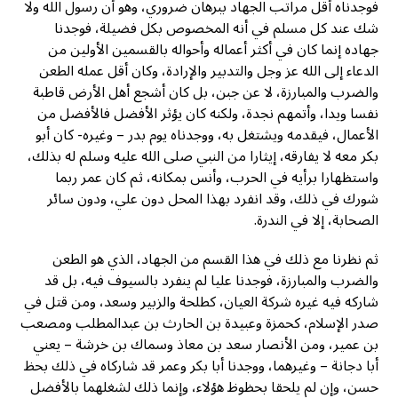
فوجدناه أقل مراتب الجهاد ببرهان ضروري، وهو أن رسول الله ولا
شك عند كل مسلم في أنه المخصوص بكل فضيلة، فوجدنا
جهاده إنما كان في أكثر أعماله وأحواله بالقسمين الأولين من
الدعاء إلى الله عز وجل والتدبير والإرادة، وكان أقل عمله الطعن
والضرب والمبارزة، لا عن جبن، بل كان أشجع أهل الأرض قاطبة
نفسا ويدا، وأتمهم نجدة، ولكنه كان يؤثر الأفضل فالأفضل من
الأعمال، فيقدمه ويشتغل به، ووجدناه يوم بدر – وغيره- كان أبو
بكر معه لا يفارقه، إيثارا من النبي صلى الله عليه وسلم له بذلك،
واستظهارا برأيه في الحرب، وأنس بمكانه، ثم كان عمر ربما
شورك في ذلك، وقد انفرد بهذا المحل دون علي، ودون سائر
الصحابة، إلا في الندرة.
ثم نظرنا مع ذلك في هذا القسم من الجهاد، الذي هو الطعن
والضرب والمبارزة، فوجدنا عليا لم ينفرد بالسيوف فيه، بل قد
شاركه فيه غيره شركة العيان، كطلحة والزبير وسعد، ومن قتل في
صدر الإسلام، کحمزة وعبيدة بن الحارث بن عبدالمطلب ومصعب
بن عمير، ومن الأنصار سعد بن معاذ وسماك بن خرشة – يعني
أبا دجانة – وغيرهما، ووجدنا أبا بكر وعمر قد شاركاه في ذلك بحظ
حسن، وإن لم يلحقا بحظوظ هؤلاء، وإنما ذلك لشغلهما بالأفضل