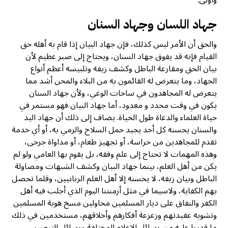
وأولى.
جهاد اللسان وجهاد السنان
والحق أن الأمر ليس كذلك، فإن جهاد البيان إذا قام به أهله حق
القيام فإنه قد يفوق جهاد السنان، ويحتاج إلى صبر عظیم لأن
بيان الحق ومقارعة الباطل وکشف زيفه وتلبيسه أعظم أنواع
الجهاد، وما يتعرض له القائمون به من البلاء والمحن أشد مما
يتعرض له المجاهدون في ساحات الوغي، ولأن جهاد السنان
يكون في وقت محدد و معدود، أما جهاد البيان فهو مستمر في
حياة العلماء والدعاة طول الحياة. يضاف إلى ذلك أن جهاد اليد
والسنان يحسنه كل أحد يجيد حمل السلاح والرمي به، أو أي خدمة
تقدم للمجاهدين من حراسة، أو تجهيز طعام، أو مداواة جرحى،
وهذه المهمات لا تحتاج إلى علم وفقه، بل يقوم بها العامي ولو لم
يكن من أهل العلم، بينما جهاد البيان وکشف الشبهات ومصاولة
الباطل وبيان زيفه، لا يحسنه إلا أهل العلم الربانيين، وقلما تحصل
بهم الكفاية، ولاسيما في مثل أزمنتنا اليوم الذي أجلب فيه أهل
الكفر والنفاق على دیار المسلمين محاولين مسخ هوية المسلمين
وتشويه عقيدتهم وزعزعة أفكارهم وأخلاقهم، مستخدمين في ذلك
ما قدروا عليه من وسائل الإعلام المختلفة ووسائل التنصير