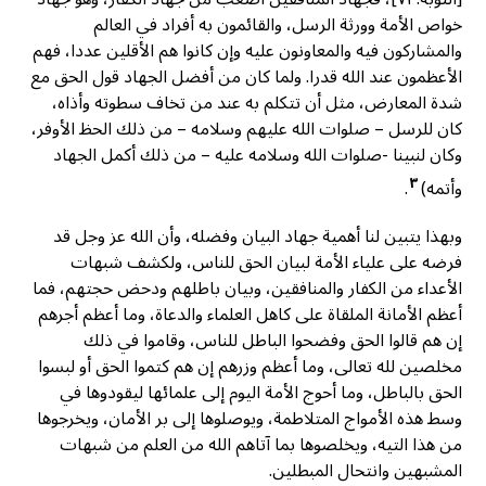
خواص الأمة وورثة الرسل، والقائمون به أفراد في العالم
والمشاركون فيه والمعاونون عليه وإن كانوا هم الأقلين عددا، فهم
الأعظمون عند الله قدرا. ولما كان من أفضل الجهاد قول الحق مع
شدة المعارض، مثل أن تتكلم به عند من تخاف سطوته وأذاه،
كان للرسل – صلوات الله عليهم وسلامه – من ذلك الحظ الأوفر،
وكان لنبينا -صلوات الله وسلامه عليه – من ذلك أكمل الجهاد
٣
وأتمه)
.
وبهذا يتبين لنا أهمية جهاد البيان وفضله، وأن الله عز وجل قد
فرضه على علياء الأمة لبيان الحق للناس، ولكشف شبهات
الأعداء من الكفار والمنافقين، وبیان باطلهم ودحض حجتهم، فما
أعظم الأمانة الملقاة على کاهل العلماء والدعاة، وما أعظم أجرهم
إن هم قالوا الحق وفضحوا الباطل للناس، وقاموا في ذلك
مخلصين لله تعالى، وما أعظم وزرهم إن هم کتموا الحق أو لبسوا
الحق بالباطل، وما أحوج الأمة اليوم إلى علمائها ليقودوها في
وسط هذه الأمواج المتلاطمة، ويوصلوها إلى بر الأمان، ويخرجوها
من هذا التيه، ويخلصوها بما آتاهم الله من العلم من شبهات
المشبهين وانتحال المبطلين.