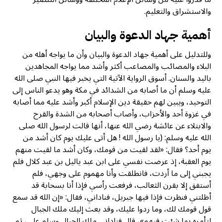
والاستشراق والتعليم.
أهمية جهاد الدعوة والبيان
وللتدليل على أهمية جهاد الدعوة والبيان وأن ما يواجه أهله من
البلاء والمصائب والمصاعب أكثر وأشد مما يواجه المجاهدين
باليد والسنان. أسوق الرواية الآتية التي يخبر فيها النبي صلى الله
عليه وسلم أن ما أصابه من الشدائد في مكة وهو يدعو الناس إلى
التوحيد، ويبين لهم حقيقة دین الإسلام أكبر وأشد عليه مما أصابه
في غزوة أحد والأحزاب، وأصاب أصحابه من الشدة والقرح
والابتلاء عن عائشة رضي الله عنها، أنها قالت لرسول الله صلى
الله عليه وسلم: (یا رسول الله ! هل أتی عليك يوم كان أشد من
يوم أحد؟ فقال: «لقد لقيت من قومك، وكان أشد ما لقيت منهم
يوم العقبة، إذ عرضت نفسي على ابن عبد یالیل بن عبد کلال فلم
يجبني إلى ما أردت، فانطلقت وأنا مهموم على وجهي، فلم
أستفق إلا بقرن الثعالب، فرفعت رأسي فإذا أنا بسحابة قد
أظلتني فنظرت فإذا فيها جبريل، فناداني، فقال: «إن الله قد سمع
قول قومك لك، وما ردوا عليك، وقد بعث إليك ملك الجبال
لتأمره بما شئت فيهم»، قال فناداني ملك الجبال وسلم على، ثم