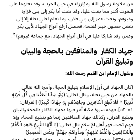
من ملازمة رسول الله ومؤازرته في حين الحرب، وقد بعثهما على
البعوث أكثر مما بعث عليا، وقد بعث أبا بكر إلى بني فزارة
وغيرهم، وبعث عمر إلى بني فلان، وما نعلم لعلي بعثة إلا إلى
بعض حصون خيبر ففتحه. فحصل أرفع أنواع الجهاد لأبي بكر
٢
وعمر، وقد شاركا عليا في أقل أنواع الجهاد، مع جماعة غيرهم)
.
جهاد الكفار والمنافقين بالحجة والبيان
وتبليغ القرآن
ويقول الإمام ابن القيم رحمه الله:
(كان الجهاد في أول الإسلام بتبليغ الحجة، وأمره الله تعالى
بالجهاد من حين بعثه، وقال تعالى: (وَلَوْ شِئْنَا لَبَعَثْنَا فِي كُلِّ قَرْيَةٍ
نَّذِيرًا * فَلَا تُطِعِ الْكَافِرِينَ وَجَاهِدْهُم بِهِ جِهَادًا كَبِيرًا) [الفرقان:
٥١-٥٢]. فهذه سورة مكية أمر فيها بجهاد الكفار بالحجة والبيان
وتبليغ القرآن، وكذلك جهاد المنافقين إنما هو بتبليغ الحجة، وإلا
فهم تحت قهر أهل الإسلام قال تعالى: (يَا أَيُّهَا النَّبِيُّ جَاهِدِ الْكُفَّارَ
وَالْمُنَافِقِينَ وَاغْلُظْ عَلَيْهِمْ ۚ وَمَأْوَاهُمْ جَهَنَّمُ ۖ وَبِئْسَ الْمَصِيرُ)
[التوبة:٧٣]، فجهاد المنافقين أصعب من جهاد الكفار، وهو جهاد