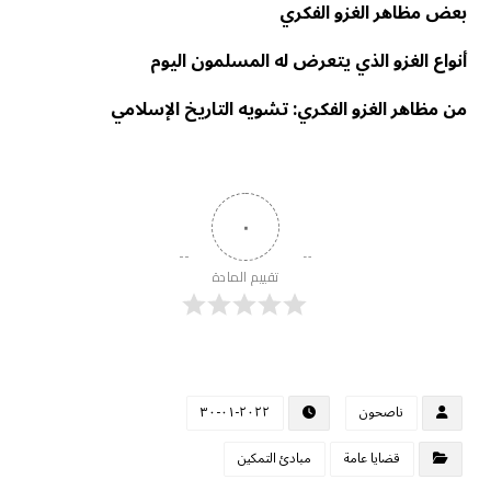
بعض مظاهر الغزو الفكري
أنواع الغزو الذي يتعرض له المسلمون اليوم
من مظاهر الغزو الفكري: تشويه التاريخ الإسلامي
٠
تقييم المادة
ناصحون
٢٠٢٢-٠١-٣٠
قضايا عامة
مبادئ التمكين