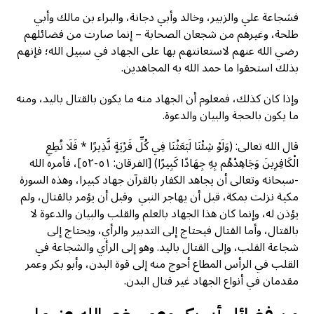
فشجاعة علي والزبير، وخالد وأبي دجانة، والبراء بن مالك وأبي
طلحة، وغيرهم من شجعان الصحابة – إنما صارت من فضائلهم
رضي الله عنهم لاستعانتهم بها على الجهاد في سبيل الله؛ فإنهم
بذلك استحقوا ما حمد الله به المجاهدين.
وإذا كان كذلك، فمعلوم أن الجهاد منه ما يكون بالقتال باليد، ومنه
ما يكون بالحجة والبيان والدعوة.
قال الله تعالى: (وَلَوْ شِئْنَا لَبَعَثْنَا فِي كُلِّ قَرْيَةٍ نَّذِيرًا * فَلَا تُطِعِ
الْكَافِرِينَ وَجَاهِدْهُم بِهِ جِهَادًا كَبِيرًا) [الفرقان: ٥١-٥٢]، فأمره الله
-سبحانه وتعالى أن يجاهد الكفار بالقرآن جهاد كبيرا، وهذه السورة
مكية نزلت بمكة، قبل أن يهاجر النبي وقبل أن يؤمر بالقتال، ولم
يؤذن له، وإنما كان هذا الجهاد بالعلم والقلب والبيان والدعوة لا
بالقتال، وأما القتال فيحتاج إلى التدبير والرأي، ويحتاج إلى
شجاعة القلب، وإلى القتال باليد. وهو إلى الرأي والشجاعة في
القلب في الرأس المطاع أحوج منه إلى قوة البدن، وأبو بكر وعمر
مقدمان في أنواع الجهاد غير قتال البدن.