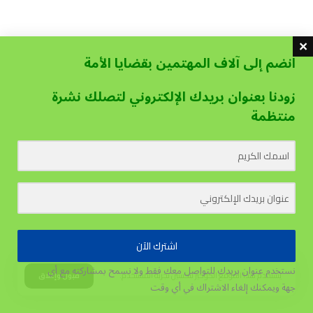
انضم إلى آلاف المهتمين بقضايا الأمة
زودنا بعنوان بريدك الإلكتروني لتصلك نشرة
منتظمة
اشترك الآن
نستخدم عنوان بريدك للتواصل معك فقط ولا نسمح بمشاركته مع أي
يستخدم هذا الموقع الكوكيز لتحسين تجربة المستخدم.
قبول وإغلاق
جهة
ويمكنك إلغاء الاشتراك في أي وقت