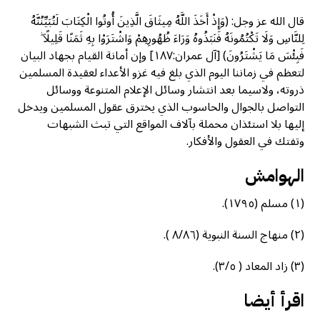
قال الله عز وجل: (وَإِذْ أَخَذَ اللَّهُ مِيثَاقَ الَّذِينَ أُوتُوا الْكِتَابَ لَتُبَيِّنُنَّهُ
لِلنَّاسِ وَلَا تَكْتُمُونَهُ فَنَبَذُوهُ وَرَاءَ ظُهُورِهِمْ وَاشْتَرَوْا بِهِ ثَمَنًا قَلِيلًا ۖ
فَبِئْسَ مَا يَشْتَرُونَ) [آل عمران:١٨٧] وإن أمانة القيام بجهاد البيان
لتعظم في زماننا اليوم الذي بلغ فيه غزو الأعداء لعقيدة المسلمين
ذروته، ولاسيما بعد انتشار وسائل الإعلام المتنوعة ووسائل
التواصل بالجوال والحاسوب الذي يخترق عقول المسلمين ويدخل
إليها بلا استئذان محملة بآلاف المواقع التي تبث الشبهات
وتفتك في العقول والأفكار.
الهوامش
(١) مسلم (١٧٩٥).
(٢) منهاج السنة النبوية (٨/٨٦ ).
(٣) زاد المعاد ( ٣/٥).
اقرأ أيضا