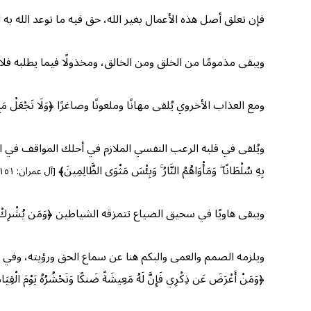
فإن تعلق أصل هذه الأعمال بغير الله، حق فيه ما توعد الله به المشركين 
ويبقى مذمومًا من الخلق ومن الخالق، ومخذولًا فيما يطلبه فلا يحصّل مطلوب
ومع العذاب الأخروي يُلقى مهانًا وملعونًا وصاغرًا ﴿وَلَا تَجْعَلْ مَعَ اللَّهِ إِ
ويُلقى في قلبه الرعب النفسي الملازم في أحلك المواقف في الدنيا وفي مو
بِهِ سُلْطَانًا ۖ وَمَأْوَاهُمُ النَّارُ ۚ وَبِئْسَ مَثْوَى الظَّالِمِينَ﴾
[آل عمران: ١٥١]
ويبقى هاويًا في سحيق الضياع تتمزقه الشياطين ﴿وَمَن يُشْرِكْ بِاللَّهِ فَكَأَنّ
ويلزمه الصمم والعمى والبكم هنا عن سماع الحق ورؤيته، وفي الآخرة على وجه حسّي ﴿
﴿وَمَنْ أَعْرَضَ عَن ذِكْرِي فَإِنَّ لَهُ مَعِيشَةً ضَنكًا وَنَحْشُرُهُ يَوْمَ الْقِيَامَ