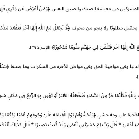
من معيشة الضنك والضيق النفس ﴿وَمَنْ أَعْرَضَ عَن ذِكْرِي فَإِنَّ لَهُ مَعِيشَةً
ًا ولا ينجو من مخوف ﴿لَّا تَجْعَلْ مَعَ اللَّهِ إِلَٰهًا آخَرَ فَتَقْعُدَ مَذْمُوم
لَٰهًا آخَرَ فَتُلْقَىٰ فِي جَهَنَّمَ مَلُومًا مَّدْحُورًا﴾
.
[الإسراء: ٣٩]
اجهة الحق وفي مواطن الآخرة من السكرات وما بعدها ﴿سَنُلْقِي فِي قُلُوبِ الَّذِين
.
َمَا خَرَّ مِنَ السَّمَاءِ فَتَخْطَفُهُ الطَّيْرُ أَوْ تَهْوِي بِهِ الرِّيحُ فِي مَكَانٍ سَ
وَنَحْشُرُهُمْ يَوْمَ الْقِيَامَةِ عَلَىٰ وُجُوهِهِمْ عُمْيًا وَبُكْمًا وَصُمًّا ۖ مَّأْو
ةِ أَعْمَىٰ * قَالَ رَبِّ لِمَ حَشَرْتَنِي أَعْمَىٰ وَقَدْ كُنتُ بَصِيرًا * قَالَ كَذَٰلِكَ أَتَتْكَ آيَ