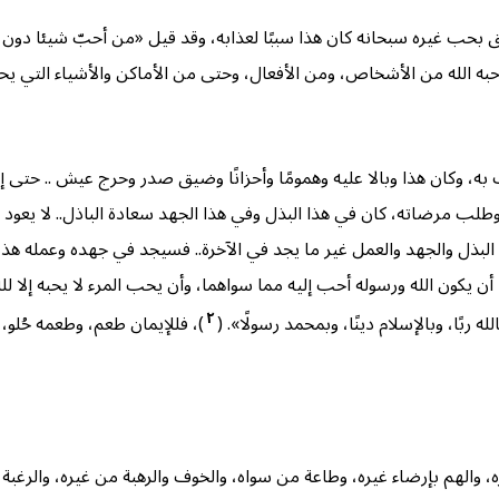
 بحب غيره سبحانه كان هذا سببًا لعذابه، وقد قيل «من أحبّ شيئا دون ال
ه الله من الأشخاص، ومن الأفعال، وحتى من الأماكن والأشياء التي يحبها
به، وكان هذا وبالا عليه وهمومًا وأحزانًا وضيق صدر وحرج عيش .. حتى إذ
ب مرضاته، كان في هذا البذل وفي هذا الجهد سعادة الباذل.. لا يعود لله
ذل والجهد والعمل غير ما يجد في الآخرة.. فسيجد في جهده وعمله هذه ال
 أن يكون الله ورسوله أحب إليه مما سواهما، وأن يحب المرء لا يحبه إلا لله
٢
بًا، وبالإسلام دينًا، وبمحمد رسولًا». (
)، فللإيمان طعم، وطعمه حُلو،
، والهم بإرضاء غيره، وطاعة من سواه، والخوف والرهبة من غيره، والرغبة ف