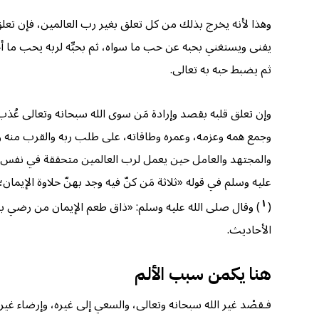
وهذا لأنه يخرج بذلك من كل تعلق بغير رب العالمين، فإن تعلق
يفنى ويستغني بحبه عن حب ما سواه، ثم بحبِّه لربه يحب ما أحب
ثم يضبط حبه به تعالى.
وإن تعلق قلبه بقصد وإرادة مَن سوى الله سبحانه وتعالى عُذب 
وجمع همه وعزمه، وعمره وطاقاته، على طلب ربه والقرب منه وطل
والمجتهد والعامل حين يعمل لرب العالمين متحققة في نفس الب
عليه وسلم في قوله «ثلاثة مَن كنّ فيه وجد بهنّ حلاوة الإيمان؛
١
(
) وقال صلى الله عليه وسلم: «ذاق طعم الإيمان من رضي بالله ر
الأحاديث.
هنا يكمن سبب الألم
فـقصْد غير الله سبحانه وتعالى، والسعي إلى غيره، وإرضاء غيره