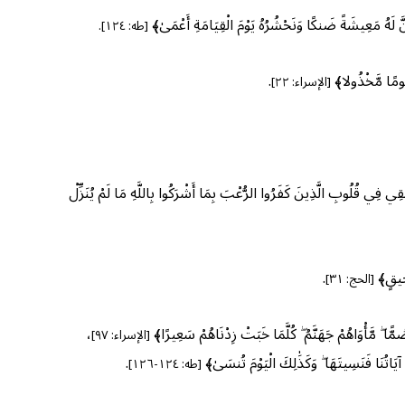
 ضَنكًا وَنَحْشُرُهُ يَوْمَ الْقِيَامَةِ أَعْمَىٰ﴾
[طه: ١٢٤].
ًا مَّخْذُولا﴾
.
[الإسراء: ٢٢]
َ كَفَرُوا الرُّعْبَ بِمَا أَشْرَكُوا بِاللَّهِ مَا لَمْ يُنَزِّلْ
حِيقٍ﴾
.
[الحج: ٣١]
َاهُمْ جَهَنَّمُ ۖ كُلَّمَا خَبَتْ زِدْنَاهُمْ سَعِيرًا﴾
،
[الإسراء: ٩٧]
اتُنَا فَنَسِيتَهَا ۖ وَكَذَٰلِكَ الْيَوْمَ تُنسَىٰ﴾
.
[طه: ١٢٤-١٢٦]