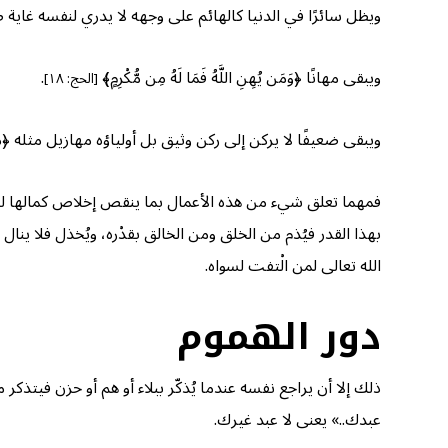
ويظل سائرًا في الدنيا كالهائم على وجهه لا يدري لنفسه غاية صحيحة ولا 
ويبقى مهانًا ﴿وَمَن يُهِنِ اللَّهُ فَمَا لَهُ مِن مُّكْرِمٍ﴾
.
[الحج: ١٨]
ويبقى ضعيفًا لا يركن إلى ركن وثيق بل أولياؤه مهازيل مثله ﴿مَثَلُ الَّذِينَ اتَّخَذُ
فمهما تعلق شيء من هذه الأعمال بما ينقص إخلاص كمالها لله
بهذا القدر فيُذم من الخلق ومن الخالق بقدْره، ويُخذل فلا ي
الله تعالى لمن الْتفت لسواه.
دور الهموم
ذلك إلا أن يراجع نفسه عندما يُذكّر ببلاء أو هم أو حزن فيتذكر 
عبدك..» يعنى لا عبد غيرك.