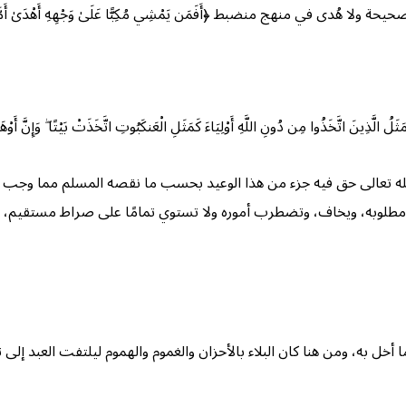
هُدى في منهج منضبط ﴿أَفَمَن يَمْشِي مُكِبًّا عَلَىٰ وَجْهِهِ أَهْدَىٰ أَمَّن يَم
وا مِن دُونِ اللَّهِ أَوْلِيَاءَ كَمَثَلِ الْعَنكَبُوتِ اتَّخَذَتْ بَيْتًا ۖ وَإِنَّ أَوْهَنَ الْ
 تعالى حق فيه جزء من هذا الوعيد بحسب ما نقصه المسلم مما وجب لله 
نال مطلوبه، ويخاف، وتضطرب أموره ولا تستوي تمامًا على صراط مستقيم، و
ما أخل به، ومن هنا كان البلاء بالأحزان والغموم والهموم ليلتفت العبد إل