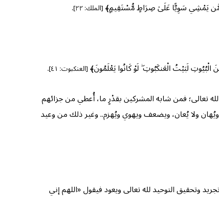
ْشِي سَوِيًّا عَلَىٰ صِرَاطٍ مُّسْتَقِيمٍ﴾
.
[الملك: ٢٢]
بُيُوتِ لَبَيْتُ الْعَنكَبُوتِ ۖ لَوْ كَانُوا يَعْلَمُونَ﴾
.
[العنكبوت: ٤١]
تعالى؛ فمن شابه المشركين بقدْرٍ ما، أُعطي من جزائهم
يُهان ولا يُعان، ويضعف ويهوي ويُهزم.. وغير ذلك من وعيد
ى تجريد وتحقيق التوحيد لله تعالى ويعود فيقول «اللهم إني