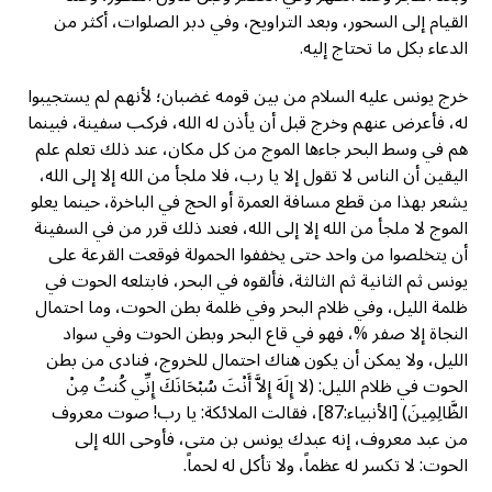
القيام إلى السحور، وبعد التراويح، وفي دبر الصلوات، أكثر من
الدعاء بكل ما تحتاج إليه.
خرج يونس عليه السلام من بين قومه غضبان؛ لأنهم لم يستجيبوا
له، فأعرض عنهم وخرج قبل أن يأذن له الله، فركب سفينة، فبينما
هم في وسط البحر جاءها الموج من كل مكان، عند ذلك تعلم علم
اليقين أن الناس لا تقول إلا يا رب، فلا ملجأ من الله إلا إلى الله،
يشعر بهذا من قطع مسافة العمرة أو الحج في الباخرة، حينما يعلو
الموج لا ملجأ من الله إلا إلى الله، فعند ذلك قرر من في السفينة
أن يتخلصوا من واحد حتى يخففوا الحمولة فوقعت القرعة على
يونس ثم الثانية ثم الثالثة، فألقوه في البحر، فابتلعه الحوت في
ظلمة الليل، وفي ظلام البحر وفي ظلمة بطن الحوت، وما احتمال
النجاة إلا صفر %، فهو في قاع البحر وبطن الحوت وفي سواد
الليل، ولا يمكن أن يكون هناك احتمال للخروج، فنادى من بطن
الحوت في ظلام الليل: (لا إِلَهَ إِلاَّ أَنْتَ سُبْحَانَكَ إِنِّي كُنتُ مِنْ
الظَّالِمِينَ) [الأنبياء:87]، فقالت الملائكة: يا رب! صوت معروف
من عبد معروف، إنه عبدك يونس بن متى، فأوحى الله إلى
الحوت: لا تكسر له عظماً، ولا تأكل له لحماً.