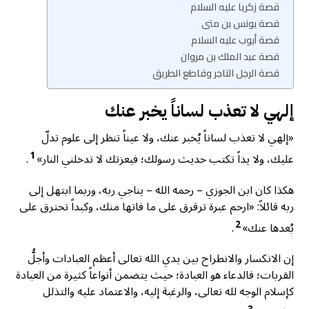
قصة زكريا عليه السلام
قصة يونس بن متى
قصة أيوب عليه السلام
قصة عبد الملك بن مروان
قصة الرجل التاجر وقاطع الطريق
إلهي لا تعذب لساناً يخبر عنك
«إلهي لا تعذب لساناً يُخبر عنك، ولا عيناً تنظر إلى علوم تدلّ
1
عليك، ولا يداً تكتب حديث رسولك؛ فبعزتك لا تدخلني النار»
.
هكذا كان ابن الجوزي – رحمه الله – يناجي ربه، وربما ابتهل إلى
ربه قائلاً: «ارحم عبرة ترقرق على ما فاتها منك، وكبداً تحترق على
2
بُعدها عنك»
.
إن الانكسار والانطراح بين يدي الله تعالى أعظم العبادات وأجلُّ
القربات؛ فالدعاء هو العبادة؛ حيث يتضمن أنواعاً كثيرة من العبادة
كإسلام الوجه لله تعالى، والرغبة إليه، والاعتماد عليه والتذلل