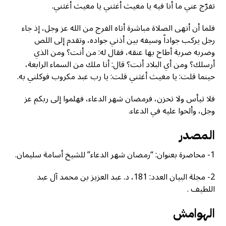
تفرّج عني ما أنا فيه يا مغيث أغثني يا مغيث أغثني.
فلما أن أنهى الصلاة مباشرة أتاه الفرج من الله عز وجل، إذ جاء
رجل يركب جواداً وسيفه بين أذني جواده، وتقدم إلى اللص
وضربه ضربة أطاح بها عنقه، فقال له: من أنت؟ ومن الذي
أرسلك؟ ومن أي البلاد أنت؟ قال: أنا ملك من السماء الرابعة،
حينما قلت: يا مغيث أغثني قلت: يا رب عبد مكروب فوكلني به.
فلا تيأس ولا تحزن، فرمضان شهر الدعاء، فهلموا إلى ربكم عز
وجل، وألحوا عليه في الدعاء.
المصدر
1- محاضرة بعنوان: “رمضان شهر الدعاء” للشيخ أسامة سليمان.
2- مجلة البيان العدد: 181، د. عبد العزيز بن محمد آل عبد
اللطيف .
الهوامش