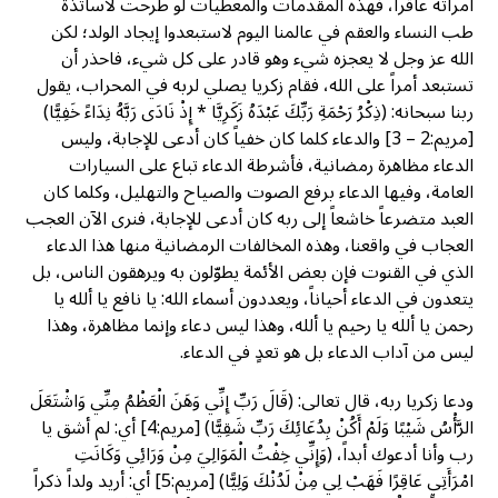
امرأته عاقراً، فهذه المقدمات والمعطيات لو طرحت لأساتذة
طب النساء والعقم في عالمنا اليوم لاستبعدوا إيجاد الولد؛ لكن
الله عز وجل لا يعجزه شيء وهو قادر على كل شيء، فاحذر أن
تستبعد أمراً على الله، فقام زكريا يصلي لربه في المحراب، يقول
ربنا سبحانه: (ذِكْرُ رَحْمَةِ رَبِّكَ عَبْدَهُ زَكَرِيَّا * إِذْ نَادَى رَبَّهُ نِدَاءً خَفِيًّا)
[مريم:2 – 3] والدعاء كلما كان خفياً كان أدعى للإجابة، وليس
الدعاء مظاهرة رمضانية، فأشرطة الدعاء تباع على السيارات
العامة، وفيها الدعاء برفع الصوت والصياح والتهليل، وكلما كان
العبد متضرعاً خاشعاً إلى ربه كان أدعى للإجابة، فنرى الآن العجب
العجاب في واقعنا، وهذه المخالفات الرمضانية منها هذا الدعاء
الذي في القنوت فإن بعض الأئمة يطوّلون به ويرهقون الناس، بل
يتعدون في الدعاء أحياناً، ويعددون أسماء الله: يا نافع يا ألله يا
رحمن يا ألله يا رحيم يا ألله، وهذا ليس دعاء وإنما مظاهرة، وهذا
ليس من آداب الدعاء بل هو تعدٍ في الدعاء.
ودعا زكريا ربه، قال تعالى: (قَالَ رَبِّ إِنِّي وَهَنَ الْعَظْمُ مِنِّي وَاشْتَعَلَ
الرَّأْسُ شَيْبًا وَلَمْ أَكُنْ بِدُعَائِكَ رَبِّ شَقِيًّا) [مريم:4] أي: لم أشق يا
رب وأنا أدعوك أبداً، (وَإِنِّي خِفْتُ الْمَوَالِيَ مِنْ وَرَائِي وَكَانَتِ
امْرَأَتِي عَاقِرًا فَهَبْ لِي مِنْ لَدُنْكَ وَلِيًّا) [مريم:5] أي: أريد ولداً ذكراً