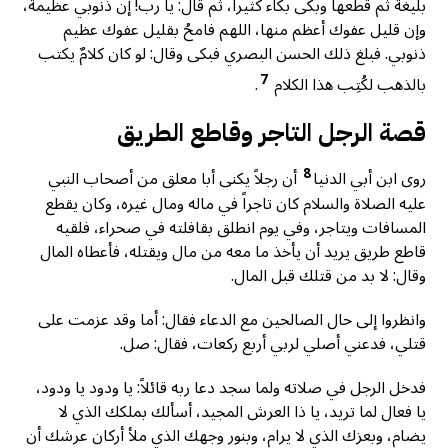
بليغة ثم قطعها وبكى بكاء كثيراً، ثم قال: يا رب! إن ذنوبي عظيمة،
وإن قليل عفوك أعظم منها، اللهم فامحُ بقليل عفوك عظيم
ذنوبي. فبلغ ذلك الحسن البصري فبكى وقال: لو كان كلامٌ يكتب
7
بالذهب لكُتِب هذا الكلام
.
قصة الرجل التاجر وقاطع الطريق
8
روى ابن أبي الدنيا
أن رجلاً يكنى أبا معلق من أصحاب النبي
عليه الصلاة والسلام كان تاجراً في ماله ومال غيره، وكان يقطع
المسافات ويتاجر، وفي يوم انطلق بقافلته في صحراء، فلقيه
قاطع طريق يريد أن يأخذ ما معه من مال ويقتله، فأعطاه المال
وقال: لا بد من قتلك قبل المال.
وانظروا إلى حال الصالحين مع الدعاء فقال: أما وقد عزمت على
قتلي، فدعني أصلي لربي أربع ركعات، فقال: صل.
فدخل الرجل في صلاته ولما سجد دعا ربه قائلاً: يا ودود يا ودود،
يا فعال لما تريد، يا ذا العرش المجيد، أسألك بملكك الذي لا
يضام، وبعزك الذي لا يرام، وبنور وجهك الذي ملأ أركان عرشك أن