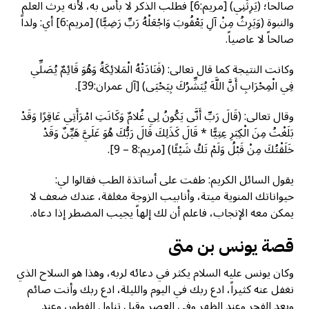
صالحاً؛ (يَرِثُنِي) [مريم:6] فطلب الذكر لا بأس به، لأنه يرث العلم
والنبوة (وَيَرِثُ مِنْ آلِ يَعْقُوبَ وَاجْعَلْهُ رَبِّ رَضِيًّا) [مريم:6] أي: ولداً
صالحاً لا عاصياً.
وكانت النتيجة كما قال تعالى: (فَنَادَتْهُ الْمَلائِكَةُ وَهُوَ قَائِمٌ يُصَلِّي
فِي الْمِحْرَابِ أَنَّ اللَّهَ يُبَشِّرُكَ بِيَحْيَى) [آل عمران:39].
وقال تعالى: (قَالَ رَبِّ أَنَّى يَكُونُ لِي غُلامٌ وَكَانَتِ امْرَأَتِي عَاقِرًا وَقَدْ
بَلَغْتُ مِنَ الْكِبَرِ عِتِيًّا * قَالَ كَذَلِكَ قَالَ رَبُّكَ هُوَ عَلَيَّ هَيِّنٌ وَقَدْ
خَلَقْتُكَ مِنْ قَبْلُ وَلَمْ تَكُ شَيْئًا) [مريم:8 – 9].
يقول السائل الكريم: طفت على أساتذة الطب فقالوا لي:
حيواناتك المنوية ميتة، وأنابيب الزوجة مغلقة، عندك ضعف لا
يمكن معه الإنجاب، فاعلم أن لك إلهاً يجيب المضطر إذا دعاه.
قصة يونس بن متى
وكان يونس عليه السلام يكثر في دعائه لربه، وهذا هو السلاح الذي
نغفل عنه كثيراً، ادع ربك في اليوم والليلة، ادع ربك وأنت صائم
وبعد الفجر وعند الظهر وفي العصر وقبل تناول الفطور، وعند