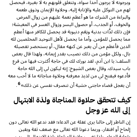
ويرجونه لا يرجون أحداً سواه، وتتعلق قلوبهم به لا بغيره، فيحصل
لهم من التوكل عليه والإنابة إليه، وحلاوة الإيمان وذوق طعمه
والبراءة من الشرك ما هو أعظم نعمة عليهم من زوال المرض
والخوف، أو الجدب، أو حصول اليسر وزوال العسر في المعيشة؛
فإن ذلك لذَّات بدنية ونِعَم دنيوية قد يحصل للكافر منها أعظم
مما يحصل للمؤمن. وأما ما يحصل لأهل التوحيد المخلصين لله
الدين فأعظم من أن يعبر عن كنهه مقال، أو يستحضر تفصيله
بال، ولكل مؤمن من ذلك نصيب بقدر إيمانه، ولهذا قال بعض
السلف: يا ابن آدم، لقد بورك لك في حاجة أكثرت فيها من قرع
باب سيدك. وقال بعض الشيوخ: إنه ليكون لي إلى الله حاجة
فأدعوه فيفتح لي من لذيذ معرفته وحلاوة مناجاته ما لا أحب معه
6
أن يعجل قضاء حاجتي خشية أن تنصرف نفسي عن ذلك»
.
كيف تتحقق حلاوة المناجاة ولذة الابتهال
إلى الله عز وجل
إن الناظر إلى حالنا يرى غفلة عن الدعاء؛ فقد ندعو الله تعالى دون
إلحاح أو افتقار، وربما دعونا الله تعالى مع ضعف ثقة ويقين
بإجابة الدعاء، ولذا تغيب حلاوة المناجاة ولذة الابتهال إلى رب