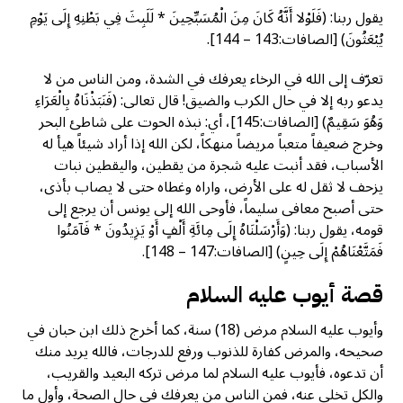
يقول ربنا: (فَلَوْلا أَنَّهُ كَانَ مِنَ الْمُسَبِّحِينَ * لَلَبِثَ فِي بَطْنِهِ إِلَى يَوْمِ
يُبْعَثُونَ) [الصافات:143 – 144].
تعرّف إلى الله في الرخاء يعرفك في الشدة، ومن الناس من لا
يدعو ربه إلا في حال الكرب والضيق! قال تعالى: (فَنَبَذْنَاهُ بِالْعَرَاءِ
وَهُوَ سَقِيمٌ) [الصافات:145]، أي: نبذه الحوت على شاطئ البحر
وخرج ضعيفاً متعباً مريضاً منهكاً، لكن الله إذا أراد شيئاً هيأ له
الأسباب، فقد أنبت عليه شجرة من يقطين، واليقطين نبات
يزحف لا ثقل له على الأرض، واراه وغطاه حتى لا يصاب بأذى،
حتى أصبح معافى سليماً، فأوحى الله إلى يونس أن يرجع إلى
قومه، يقول ربنا: (وَأَرْسَلْنَاهُ إِلَى مِائَةِ أَلْفٍ أَوْ يَزِيدُونَ * فَآمَنُوا
فَمَتَّعْنَاهُمْ إِلَى حِينٍ) [الصافات:147 – 148].
قصة أيوب عليه السلام
وأيوب عليه السلام مرض (18) سنة، كما أخرج ذلك ابن حبان في
صحيحه، والمرض كفارة للذنوب ورفع للدرجات، فالله يريد منك
أن تدعوه، فأيوب عليه السلام لما مرض تركه البعيد والقريب،
والكل تخلى عنه، فمن الناس من يعرفك في حال الصحة، وأول ما