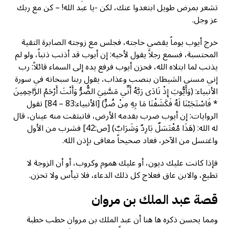
تشعر بمرض طويل ابتعدوا عنك، لكن -يا عبد الله! – كن مع ربك
عز وجل.
خرج أيوب يوماً يقضي حاجته، فجلس مع زوجته الصابرة التقية
المحتسبة، فسمع رجلاً يقول لأخيه: إن أيوب قد أذنب ذنباً، ولو لم
يذنب لما ابتلاه الله، فحزن أيوب فرفع يده إلى السماء قائلاً: رب
إني مسني الشيطان بنصب وعذاب، يقول ربنا سبحانه في سورة
الأنبياء: (وَأَيُّوبَ إِذْ نَادَى رَبَّهُ أَنِّي مَسَّنِيَ الضُّرُّ وَأَنْتَ أَرْحَمُ الرَّاحِمِينَ
* فَاسْتَجَبْنَا لَهُ فَكَشَفْنَا مَا بِهِ مِنْ ضُرٍّ) [الأنبياء:83 – 84] تقول
الروايات: إن أيوب ضرب بقدمه الأرض، فانبثقت منه عينان، قال
له الله: (هَذَا مُغْتَسَلٌ بَارِدٌ وَشَرَابٌ) [ص:42] فشرب من الأول
واغتسل من الآخر، فعاد صحيحاً معافى بإذن الله.
فإذا كانت عليك ديون، أو عليك هموم وكروب، أو أن الزوجة لا
تطيع، والابن عاق فعلاج كل ذلك الدعاء، فلا تيأس ولا تحزن.
قصة عبد الملك بن مروان
ومما يحسن ذكره ها هنا أن عبد الملك بن مروان خطب خطبة