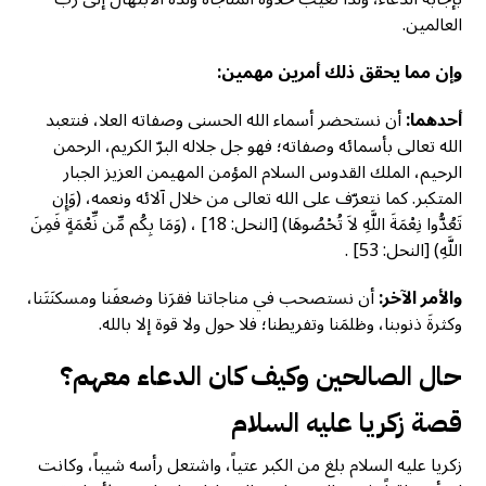
العالمين.
وإن مما يحقق ذلك أمرين مهمين:
أحدهما:
أن نستحضر أسماء الله الحسنى وصفاته العلا، فنتعبد
الله تعالى بأسمائه وصفاته؛ فهو جل جلاله البرّ الكريم، الرحمن
الرحيم، الملك القدوس السلام المؤمن المهيمن العزيز الجبار
المتكبر. كما نتعرّف على الله تعالى من خلال آلائه ونعمه، (وَإِن
تَعُدُّوا نِعْمَةَ اللَّهِ لاَ تُحْصُوهَا) [النحل: 18] ، (وَمَا بِكُم مِّن نِّعْمَةٍ فَمِنَ
اللَّهِ) [النحل: 53] .
والأمر الآخر:
أن نستصحب في مناجاتنا فقرَنا وضعفَنا ومسكنَتَنا،
وكثرةَ ذنوبنا، وظلمَنا وتفريطنا؛ فلا حول ولا قوة إلا بالله.
حال الصالحين وكيف كان الدعاء معهم؟
قصة زكريا عليه السلام
زكريا عليه السلام بلغ من الكبر عتياً، واشتعل رأسه شيباً، وكانت