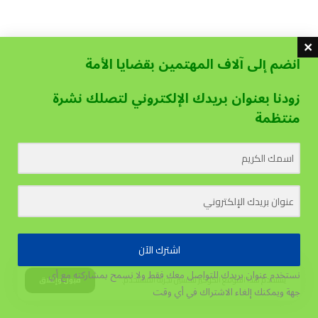
انضم إلى آلاف المهتمين بقضايا الأمة
زودنا بعنوان بريدك الإلكتروني لتصلك نشرة
منتظمة
اشترك الآن
نستخدم عنوان بريدك للتواصل معك فقط ولا نسمح بمشاركته مع أي
يستخدم هذا الموقع الكوكيز لتحسين تجربة المستخدم.
قبول وإغلاق
جهة
ويمكنك إلغاء الاشتراك في أي وقت