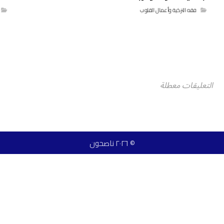
فقه التزكية وأعمال القلوب
التعليقات معطلة
© ٢٠٢٦ ناصحون