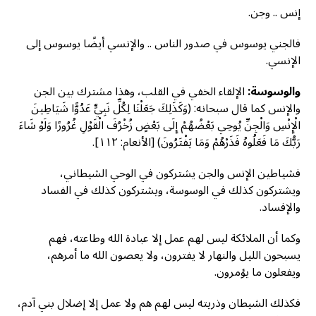
إنس .. وجن.
فالجني يوسوس في صدور الناس .. والإنسي أيضًا يوسوس إلى
الإنسي.
والوسوسة:
الإلقاء الخفي في القلب، وهذا مشترك بين الجن
والإنس كما قال سبحانه: (وَكَذَلِكَ جَعَلْنَا لِكُلِّ نَبِيٍّ عَدُوًّا شَيَاطِينَ
الْإِنْسِ وَالْجِنِّ يُوحِي بَعْضُهُمْ إِلَى بَعْضٍ زُخْرُفَ الْقَوْلِ غُرُورًا وَلَوْ شَاءَ
رَبُّكَ مَا فَعَلُوهُ فَذَرْهُمْ وَمَا يَفْتَرُونَ) [الأنعام: ١١٢].
فشياطين الإنس والجن يشتركون في الوحي الشيطاني،
ويشتركون كذلك في الوسوسة، ويشتركون كذلك في الفساد
والإفساد.
وكما أن الملائكة ليس لهم عمل إلا عبادة الله وطاعته، فهم
يسبحون الليل والنهار لا يفترون، ولا يعصون الله ما أمرهم،
ويفعلون ما يؤمرون.
فكذلك الشيطان وذريته ليس لهم هم ولا عمل إلا إضلال بني آدم،