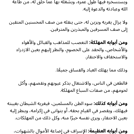
ويستسخره فيها طول عمره، ويشغله بها عما خلق له، من طاعة
الله وعبادته والدعوة إليه.
ولا يزال يغريه ويزين له، حتى ينقله من صف المحسنين المتقين
إلى صف المسرفين والمبذرين والمترفين.
ومن أبوابه المهلكة:
التعصب للمذاهب والقبائل والأهواء
والأشخاص، والحقد على الخصوم، والنظر إليهم بعين الازدراء
والاستخفاف والاحتقار.
وذلك مما يهلك العباد والفساق جميعًا.
فالطعن في الناس، والاشتغال بذكر عيوبهم ونقصهم، وأكل
لحومهم، من صفات السباع المهلكة.
ومن أبوابه كذلك:
سوء الظن بالمسلمين، فيغريه الشيطان بغيبته
فيهلك، ويقصر في القيام بحقه، أو يتوانى في إكرامه، وينظر إليه
بعين الاحتقار، ويرى نفسه خيرًا منه، وكل ذلك من المهلكات.
ومن أبوابه العظيمة:
الإسراف في إضاعة الأموال بالشهوات،