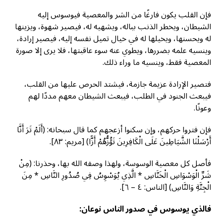
فإن القلب يكون فارغًا من الشر والمعصية فيوسوس إليه
الشيطان، ويخطر الذنب بباله، ويشهيه له، فيصير شهوة، ويزينها
له ويحسنها، ويخيلها له في خيال تميل نفسه إليه، فيصير إرادة،
وينسيه علمه بضررها، ويطوي عنه سوء عاقبتها، فلا يرى إلا صورة
المعصية فقط، وينسيه ما وراء ذلك.
فتصير الإرادة عزيمة جازمة، فيشتد الحرص عليها من القلب،
فيبعث الجنود في الطلب، فيبعث الشيطان معهم مددًا لهم
وعونًا.
فإن فتروا حركهم، وإن سكنوا أزعجهم كما قال سبحانه: (أَلَمْ تَرَ أَنَّا
أَرْسَلْنَا الشَّيَاطِينَ عَلَى الْكَافِرِينَ تَؤُزُّهُمْ أَزًّا) [مريم: ٨٣].
فأصل كل معصية الوسوسة، ولهذا وصفه الله بها، وحذرنا: (مِنْ
شَرِّ الْوَسْوَاسِ الْخَنَّاسِ * الَّذِي يُوَسْوِسُ فِي صُدُورِ النَّاسِ * مِنَ
الْجِنَّةِ وَالنَّاسِ) [الناس: ٤ – ٦].
فالذي يوسوس في صدور الناس نوعان: