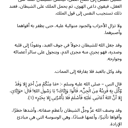
العقل، فيقوي داعي الهوى، ثم يحمل الملك على الشيطان، فعند
ذلك تستجيب النفس إلى قول الملك.
ولا تزال الأحزاب والجنود متوالية عليه، حتى يظفر به أقواهما
وأصبرهما.
وقد جعل الله للشيطان دخولاً في جوف العبد، ونفوذًا إلى قلبه
وصدره، فهو يجري منه مجرى الدم، ويتجول على سائر أعضائه
وجوارحه.
وقد وكل بالعبد فلا يفارقه إلى الممات.
قال النبي – صلى الله عليه وسلم -: «مَا مِنْكُمْ مِنْ أحَدٍ إِلا وَقَدْ
وُكِّلَ بِهِ قَرِينُهُ مِنَ الْجِنِّ». قَالُوا: وَإِيَّاكَ؟ يَا رَسُولَ اللهِ! قَالَ: «وَإِيَّايَ،
إِلا أنَّ اللهَ أعَانَنِي عَلَيْهِ فَأسْلَمَ فَلا يَأْمُرُنِي إِلا بِخَيْرٍ» (١).
وقد وصف الله عزَّ وجلَّ الشيطان بأعظم صفاته، وأشدها خطرًا،
وأقواها تأثيرًا، وأعمها فسادًا، وهي الوسوسة التي هي مبادئ
الإرادة.