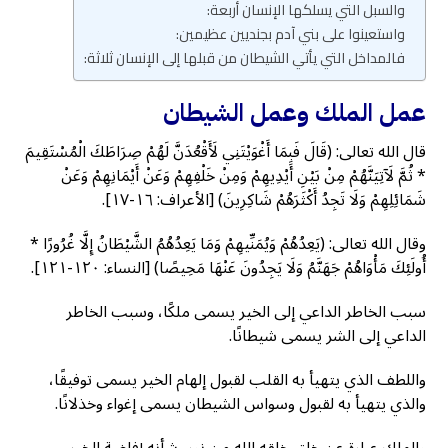
والسبل التي يسلكها الإنسان أربعة:
واستعينوا على بني آدم بجنديين عظيمين:
فالمداخل التي يأتي الشيطان من قبلها إلى الإنسان ثلاثة:
عمل الملك وعمل الشيطان
قال الله تعالى: (قَالَ فَبِمَا أَغْوَيْتَنِي لَأَقْعُدَنَّ لَهُمْ صِرَاطَكَ الْمُسْتَقِيمَ
* ثُمَّ لَآتِيَنَّهُمْ مِنْ بَيْنِ أَيْدِيهِمْ وَمِنْ خَلْفِهِمْ وَعَنْ أَيْمَانِهِمْ وَعَنْ
شَمَائِلِهِمْ وَلَا تَجِدُ أَكْثَرَهُمْ شَاكِرِينَ) [الأعراف: ١٦-١٧].
وقال الله تعالى: (يَعِدُهُمْ وَيُمَنِّيهِمْ وَمَا يَعِدُهُمُ الشَّيْطَانُ إِلَّا غُرُورًا *
أُولَئِكَ مَأْوَاهُمْ جَهَنَّمُ وَلَا يَجِدُونَ عَنْهَا مَحِيصًا) [النساء: ١٢٠-١٢١].
سبب الخاطر الداعي إلى الخير يسمى ملكًا، وسبب الخاطر
الداعي إلى الشر يسمى شيطانًا.
واللطف الذي يتهيأ به القلب لقبول إلهام الخير يسمى توفيقًا،
والذي يتهيأ به لقبول وسواس الشيطان يسمى إغواء وخذلانًا.