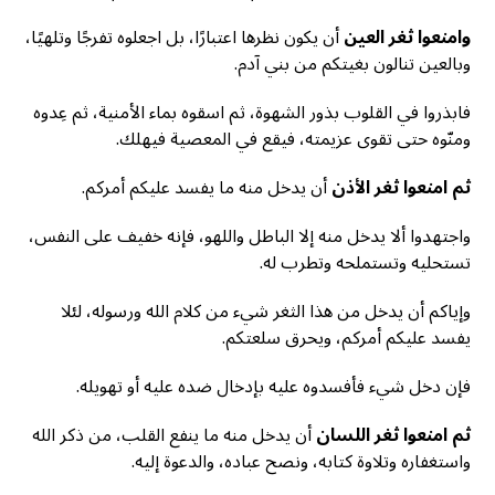
وامنعوا ثغر العين
أن يكون نظرها اعتبارًا، بل اجعلوه تفرجًا وتلهيًا،
وبالعين تنالون بغيتكم من بني آدم.
فابذروا في القلوب بذور الشهوة، ثم اسقوه بماء الأمنية، ثم عِدوه
ومنّوه حتى تقوى عزيمته، فيقع في المعصية فيهلك.
ثم امنعوا ثغر الأذن
أن يدخل منه ما يفسد عليكم أمركم.
واجتهدوا ألا يدخل منه إلا الباطل واللهو، فإنه خفيف على النفس،
تستحليه وتستملحه وتطرب له.
وإياكم أن يدخل من هذا الثغر شيء من كلام الله ورسوله، لئلا
يفسد عليكم أمركم، ويحرق سلعتكم.
فإن دخل شيء فأفسدوه عليه بإدخال ضده عليه أو تهويله.
ثم امنعوا ثغر اللسان
أن يدخل منه ما ينفع القلب، من ذكر الله
واستغفاره وتلاوة كتابه، ونصح عباده، والدعوة إليه.