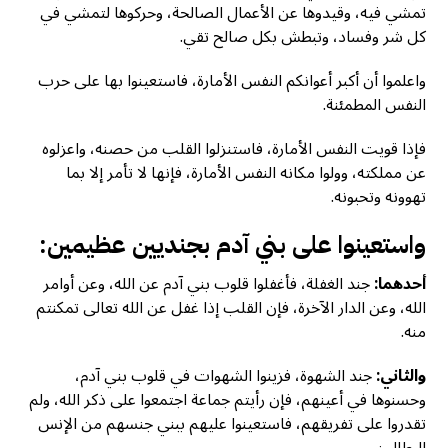
تمشي فيه، وقيدوها عن الأعمال الصالحة، وحركوها لتمشي في
كل شر وفساد، وتبطش بكل صالح تقي.
واعلموا أن أكبر أعوانكم النفس الأمارة، فاستعينوا بها على حرب
النفس المطمئنة.
فإذا قويت النفس الأمارة، فاستنزلوا القلب من حصنه، واعزلوه
عن مملكته، وولوا مكانه النفس الأمارة، فإنها لا تأمر إلا بما
تهوونه وتحبونه.
واستعينوا على بني آدم بجنديين عظيمين:
أحدهما:
جند الغفلة، فأغفلوا قلوب بني آدم عن الله، وعن أوامر
الله، وعن الدار الآخرة، فإن القلب إذا غفل عن الله تعالى تمكنتم
منه.
والثاني:
جند الشهوة، فزينوا الشهوات في قلوب بني آدم،
وحسنوها في أعينهم، فإن رأيتم جماعة اجتمعوا على ذكر الله، ولم
تقدروا على تفريقهم، فاستعينوا عليهم ببني جنسهم من الإنس