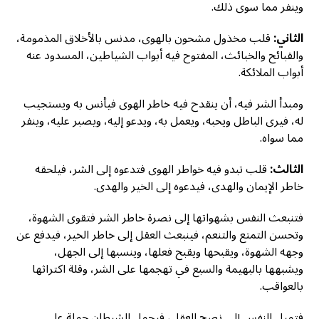
وينفر مما سوى ذلك.
الثاني:
قلب مخذول مشحون بالهوى، مدنس بالأخلاق المذمومة،
والقبائح والخبائث، المفتوح فيه أبواب الشياطين، المسدود عنه
أبواب الملائكة.
ومبدأ الشر فيه، أن ينقدح فيه خاطر الهوى فيأنس به ويستجيب
له، فيرى الباطل ويحبه، ويعمل به، ويدعو إليه، ويصبر عليه، وينفر
مما سواه.
الثالث:
قلب تبدو فيه خواطر الهوى فتدعوه إلى الشر، فيلحقه
خاطر الإيمان والهدى، فيدعوه إلى الخير والهدى.
فتنبعث النفس بشهواتها إلى نصرة خاطر الشر فتقوى الشهوة،
وتحسن التمتع والتنعم، فينبعث العقل إلى خاطر الخير، فيدفع عن
وجهه الشهوة، ويقبحها ويقبح فعلها، وينسبها إلى الجهل،
ويشبهها بالبهيمة والسبع في تهجمها على الشر، وقلة اكتراثها
بالعواقب.
فتميل النفس إلى نصح العقل، فيحمل الشيطان حملة على