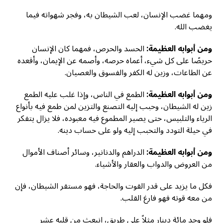
ومهما غضب الإنسان، لعب الشيطان به، وفجر شهواته فيما
يغضب الله.
ومن أبوابه العظيمة:
الحسد والحرص، فمهما كان الإنسان
حريصًا على كل شيء، أعماه حرصه، وأصمه عن الإيمان، وأقعده
عن الطاعات، وزين له الكفر والفسوق والعصيان.
ومن أبوابه العظيمة:
الطمع في الناس، وإذا غلب عليه الطمع
زين له الشيطان، وحبب إليه التصنع والتزين لمن طمع فيه بأنواع
الرياء والتلبيس، حتى يصير المطموع فيه معبوده، فلا يزال يتفكر
في حيلة التودد والتحبب إليه ولو على حساب دينه.
ومن أبوابه العظيمة:
الدراهم والدنانير، وسائر أصناف الأموال
من العروض والدواب والعقار والأشياء.
فكل ما يزيد على قدر القوت والحاجة، فهو مستقر الشيطان، فإن
من معه قوته فهو فارغ القلب.
فلو وجد مائة دينار مثلاً على طريق، انبعث من قلبه عشر