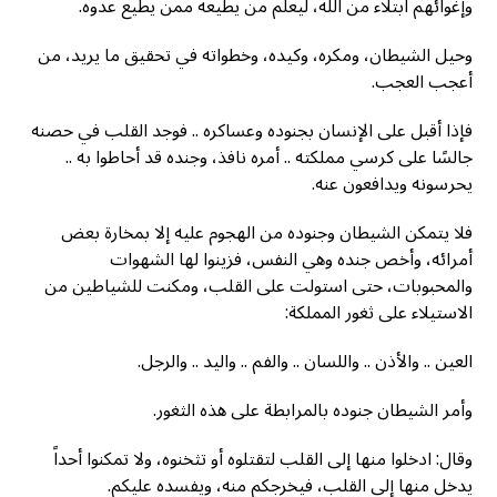
وإغوائهم ابتلاء من الله، ليعلم من يطيعه ممن يطيع عدوه.
وحيل الشيطان، ومكره، وكيده، وخطواته في تحقيق ما يريد، من
أعجب العجب.
فإذا أقبل على الإنسان بجنوده وعساكره .. فوجد القلب في حصنه
جالسًا على كرسي مملكته .. أمره نافذ، وجنده قد أحاطوا به ..
يحرسونه ويدافعون عنه.
فلا يتمكن الشيطان وجنوده من الهجوم عليه إلا بمخارة بعض
أمرائه، وأخص جنده وهي النفس، فزينوا لها الشهوات
والمحبوبات، حتى استولت على القلب، ومكنت للشياطين من
الاستيلاء على ثغور المملكة:
العين .. والأذن .. واللسان .. والفم .. واليد .. والرجل.
وأمر الشيطان جنوده بالمرابطة على هذه الثغور.
وقال: ادخلوا منها إلى القلب لتقتلوه أو تثخنوه، ولا تمكنوا أحداً
يدخل منها إلى القلب، فيخرجكم منه، ويفسده عليكم.