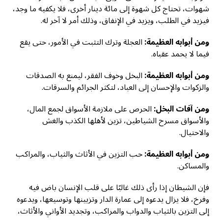
شهوات، تحتاج كل شهوة إلى مائة دينار أخرى، فلا يكفيه ما وجد،
فيزيد في الطلب، ويزيد في الإنفاق، وذلك أمر لا آخر له.
ومن أبوابه العظيمة:
العجلة وترك التثبت في الأمور، حتى يقع
فيما لا يحمد عقباه.
ومن أبوابه العظيمة:
البخل وخوف الفقر، ليمنع به الصدقات
والزكوات والإحسان إلى العباد، لتكثر الجرائم والسرقات.
ومن آفات البخل:
الحرص على ملازمة الأسواق لجمع المال،
والأسواق مسرح الشياطين، تزين لأهلها الكذب والغش
والاحتيال.
ومن أبوابه العظيمة:
حب التزين في الأثاث والثياب، والمراكب
والمساكن.
فإن الشيطان إذا رأى ذلك غالبًا على قلب الإنسان باض فيه
وفرخ، فلا يزال يدعوه إلى عمارة الدار وتزيينها وتوسيعها، ويدعوه
إلى التزين بالثياب والدواب والمراكب، وتجديد الأواني والأثاث،