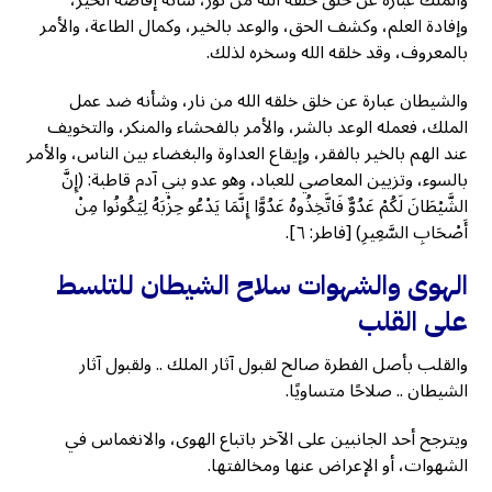
والملك عبارة عن خلق خلقه الله من نور، شأنه إفاضة الخير،
وإفادة العلم، وكشف الحق، والوعد بالخير، وكمال الطاعة، والأمر
بالمعروف، وقد خلقه الله وسخره لذلك.
والشيطان عبارة عن خلق خلقه الله من نار، وشأنه ضد عمل
الملك، فعمله الوعد بالشر، والأمر بالفحشاء والمنكر، والتخويف
عند الهم بالخير بالفقر، وإيقاع العداوة والبغضاء بين الناس، والأمر
بالسوء، وتزيين المعاصي للعباد، وهو عدو بني آدم قاطبة: (إِنَّ
الشَّيْطَانَ لَكُمْ عَدُوٌّ فَاتَّخِذُوهُ عَدُوًّا إِنَّمَا يَدْعُو حِزْبَهُ لِيَكُونُوا مِنْ
أَصْحَابِ السَّعِيرِ) [فاطر: ٦].
الهوى والشهوات سلاح الشيطان للتلسط
على القلب
والقلب بأصل الفطرة صالح لقبول آثار الملك .. ولقبول آثار
الشيطان .. صلاحًا متساويًا.
ويترجح أحد الجانبين على الآخر باتباع الهوى، والانغماس في
الشهوات، أو الإعراض عنها ومخالفتها.