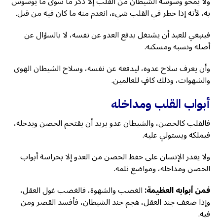
ولا يمحو وسوسة الشيطان من القلب إلا ذكر ما سوى ما يوسوس
به، لأنه إذا خطر في القلب شيء، انعدم منه ما كان فيه من قبل.
فينبغي للعبد أن يشتغل بدفع العدو عن نفسه، لا بالسؤال عن
أصله ونسبه ومسكنه.
وأن يعرف سلاح عدوه، ليدفعه عن نفسه، وسلاح الشيطان الهوى
والشهوات، وذلك كافٍ للعالمين.
أبواب القلب ومداخله
فالقلب كالحصن، والشيطان عدو يريد أن يقتحم الحصن ويدخله،
فيملكه ويستولي عليه.
ولا يقدر الإنسان على حفظ الحصن من العدو إلا بحراسة أبواب
الحصن ومداخله، ومواضع ثلمه.
فمن أبوابه العظيمة:
الغضب والشهوة، فالغضب غول العقل،
وإذا ضعف جند العقل، هجم جند الشيطان، فأفسد القصر ومن
فيه.