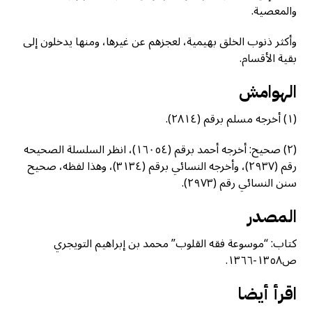
والمعصية.
وأكثر ذنوب الخلق بهيمية، لعجزهم عن غيرها، ومنها يدخلون إلى
بقية الأقسام.
الهوامش
(١) أخرجه مسلم برقم (٢٨١٤).
(٢) صحيح: أخرجه أحمد برقم (١٦٠٥٤)، انظر السلسلة الصحيحه
رقم (٢٩٣٧)، وأخرجه النسائي برقم (٣١٣٤)، وهذا لفظه، صحيح
سنن النسائي رقم (٢٩٧٣).
المصدر
كتاب: “موسوعة فقه القلوب” محمد بن إبراهيم التويجري
ص١٣٥٨-١٣٦٦.
اقرأ أيضا