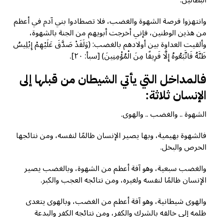
البطالين.
وانتهزوا فرصة الشهوة والغضب، فلا تصطادوا بني آدم في أعظم
من هذين الوطنين، فإني أخرجت أبويهم من الجنة بالشهوة،
وألقيت العداوة بين أولادهم بالغضب: (وَلَقَدْ صَدَّقَ عَلَيْهِمْ إِبْلِيسُ
ظَنَّهُ فَاتَّبَعُوهُ إِلَّا فَرِيقًا مِنَ الْمُؤْمِنِينَ) [سبأ: ٢٠].
فالمداخل التي يأتي الشيطان من قبلها إلى
الإنسان ثلاثة:
الشهوة .. والغضب .. والهوى.
فالشهوة بهيمية، وبها يصير الإنسان ظالمًا لنفسه، ومن نتائجها
الحرص والبخل.
والغضب سبعية، وهو آفة أعظم من الشهوة، وبالغضب يصير
الإنسان ظالمًا لنفسه ولغيره، ومن نتائجه العجب والكبر.
والهوى شيطانية، وهو آفة أعظم من الغضب، وبالهوى يتعدى
ظلمه إلى خالقه بالشرك والكفر، ومن نتائجه الكفر والبدعة