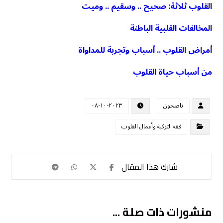
القلوب ثلاثة: صحيح .. وسقيم .. وميت
المخالفات القلبية الباطنة
أمراض القلوب .. أسباب وتجربة للمداواة
من أسباب حياة القلوب
ناصحون
٢٠٢٣-١٠-٠٨
فقه التزكية وأعمال القلوب
منشورات ذات صلة ...