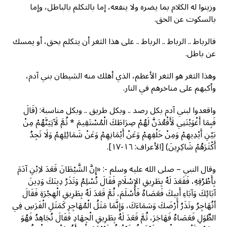
وزينوا له الكلام بما يضره ولا ينفعه، إما بالتكلم بالباطل، وإما
بالسكوت عن الحق.
فالرباط .. الرباط .. الرباط .. على هذا الثغر أن يتكلم بحق، أو يمسك
عن باطل.
وهذا الثغر هو الثغر الأعظم، الذي أهلك منه الشيطان بني آدم،
وأكبهم على مناخرهم في النار.
واقعدوا لبني آدم بكل رصد .. وبكل طريق .. وبكل مناسبة: (قَالَ
فَبِمَا أَغْوَيْتَنِي لَأَقْعُدَنَّ لَهُمْ صِرَاطَكَ الْمُسْتَقِيمَ * ثُمَّ لَآتِيَنَّهُمْ مِنْ
بَيْنِ أَيْدِيهِمْ وَمِنْ خَلْفِهِمْ وَعَنْ أَيْمَانِهِمْ وَعَنْ شَمَائِلِهِمْ وَلَا تَجِدُ
أَكْثَرَهُمْ شَاكِرِينَ) [الأعراف: ١٦-١٧].
وقال النبي – صلى الله عليه وسلم -: «إِنَّ الشَّيْطَانَ قَعَدَ لاِبْنِ آدَمَ
بِأَطْرُقِهِ، فَقَعَدَ لَهُ بِطَرِيقِ الإِسْلَامِ فَقَالَ تُسْلِمُ وَتَذَرُ دِينَكَ وَدِينَ
آبَائِكَ وَآبَاءِ أَبِيكَ فَعَصَاهُ فَأَسْلَمَ، ثُمَّ قَعَدَ لَهُ بِطَرِيقِ الْهِجْرَةِ فَقَالَ
أتُهَاجِرُ وتَذَرُ أَرْضَكَ وَسَمَاءَكَ، وَإِنَّمَا مَثَلُ الْمُهَاجِرِ كَمَثَلِ الْفَرَسِ فِي
الطِّوَلِ فَعَصَاهُ فَهَاجَرَ، ثُمَّ قَعَدَ لَهُ بِطَرِيقِ الْجِهَادِ فَقَالَ تُجَاهِدُ فَهُوَ