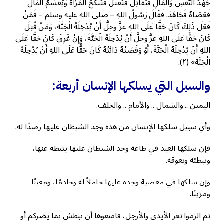
جَهْدُ النَّفْسِ وَالْمَالِ فَتُقَاتِلُ فَتُقْتَلُ فَتُنْكَحُ الْمَرْأَةُ وَيُقْسَمُ الْمَالُ
فَعَصَاهُ فَجَاهَدَ. فَقَالَ رَسُولُ اللهِ – صلى الله عليه وسلم – فَمَنْ
فَعَلَ ذَلِكَ كَانَ حَقًّا عَلَى اللهِ عزَّ وجلَّ أَنْ يُدْخِلَهُ الْجَنَّةَ، وَمَنْ قُتِلَ
كَانَ حَقًّا عَلَى اللهِ عزَّ وجلَّ أَنْ يُدْخِلَهُ الْجَنَّةَ، وَإِنْ غَرِقَ كَانَ حَقًّا عَلَى
اللهِ أَنْ يُدْخِلَهُ الْجَنَّةَ، أَوْ وَقَصَتْهُ دَابَّتُهُ كَانَ حَقًّا عَلَى اللهِ أَنْ يُدْخِلَهُ
الْجَنَّة» (٢).
والسبل التي يسلكها الإنسان أربعة:
اليمين .. والشمال .. والأمام .. والخلف.
وأي سبيل سلكها الإنسان من هذه وجد الشيطان عليها رصدًا له.
فإن سلكها العبد في طاعة وجد الشيطان عليها يثبطه عنها،
ويبطئه ويعوقه.
وإن سلكها في معصية وجده عليها حاملاً له وخادمًا، ومعينًا
ومزينًا.
ثم الزموا ثغر الأيدي والأرجل، فامنعوها أن تبطش بما يضركم أو