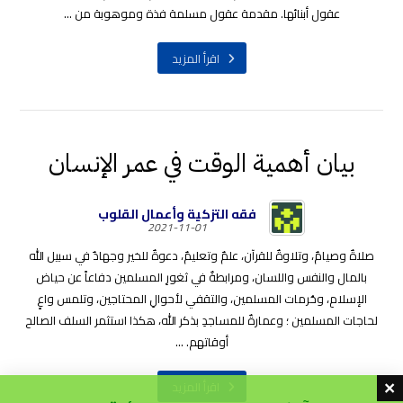
عقول أبنائها. مقدمة عقول مسلمة فذة وموهوبة من ...
اقرأ المزيد
بيان أهمية الوقت في عمر الإنسان
فقه التزكية وأعمال القلوب
2021-11-01
صلاةٌ وصيامٌ، وتلاوةٌ للقرآن، علمٌ وتعليمٌ، دعوةٌ للخير وجهادٌ في سبيل الله
بالمال والنفس واللسان، ومرابطةٌ في ثغورِ المسلمين دفاعاً عن حياض
الإسلامِ، وحُرمات المسلمين، والتقفي لأحوالِ المحتاجين، وتلمس واعٍ
لحاجات المسلمين ؛ وعمارةٌ للمساجدِ بذكر الله، هكذا استثمر السلف الصالح
أوقاتهم. ...
اقرأ المزيد