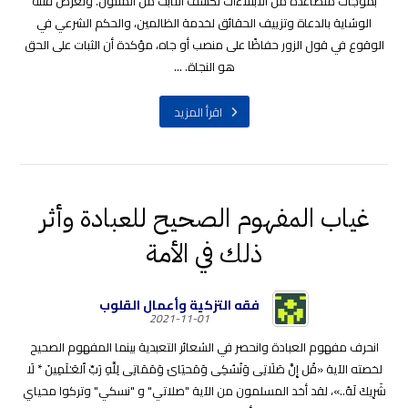
بموجات متصاعدة من الابتلاءات تكشف الثابت من المتلون. وتعرض فتنة
الوشاية بالدعاة وتزييف الحقائق لخدمة الظالمين، والحكم الشرعي في
الوقوع في قول الزور حفاظًا على منصب أو جاه، مؤكدة أن الثبات على الحق
هو النجاة. ...
اقرأ المزيد
غياب المفهوم الصحيح للعبادة وأثر
ذلك في الأمة
فقه التزكية وأعمال القلوب
2021-11-01
انحرف مفهوم العبادة وانحصر في الشعائر التعبدية بينما المفهوم الصحيح
لخصته الآية «قُل إِنَّ صَلَاتِی وَنُسُكِی وَمَحیَایَ وَمَمَاتِی لِلَّهِ رَبِّ ٱلعَـٰلَمِینَ * لَا
شَرِیكَ لَهُ..»، لقد أخد المسلمون من الآية "صلاتي" و "نسكي" وتركوا محياي