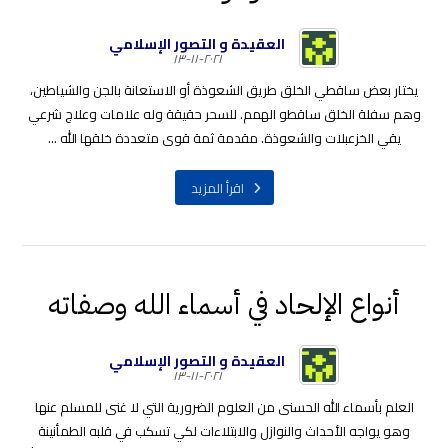
العقيدة و التصور الإسلامي
٢٠٢١-١١-١٣
يختار بعض ساقطي الخلق طريق الشعوذة أو الاستعانة بالجن والشياطين،
وهم سفلة الخلق ساقطو الهمم. للسحر حقيقة وله علامات وعلاج شرعي
يقي الخزعبلات والشعوذة. مقدمة ثمة قوى متعددة خلقها الله ...
اقرأ المزيد
أنواع الإلحاد في أسماء الله وصفاته
العقيدة و التصور الإسلامي
٢٠٢١-١١-١٣
العلم بأسماء الله الحسنى من العلوم الضرورية التي لا غنى للمسلم عنها
وهو يواجه الأحداث والنوازل والابتلاءات لكي تسكب في قلبه الطمأنينة