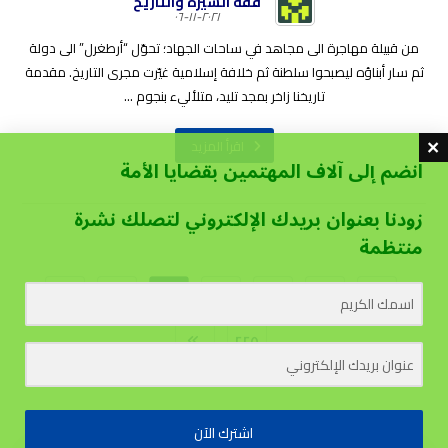
فقه السيرة والتاريخ
٢٠٢١-١١-٠٦
من قبيلة مهاجرة الى مجاهد في ساحات الجهاد؛ تحوّل “أرطغرل” الى دولة
ثم سار أبناؤه ليصبحوا سلطنة ثم خلافة إسلامية غيّرت مجرى التاريخ. مقدمة
تاريخنا زاخر بمجد تليد، متلأليء بنجوم ...
اقرأ المزيد
انضم إلى آلاف المهتمين بقضايا الأمة
زودنا بعنوان بريدك الإلكتروني لتصلك نشرة
منتظمة
…
٢١٣
٢١٢
٢١١
…
١
٢٢٥
اشترك الآن