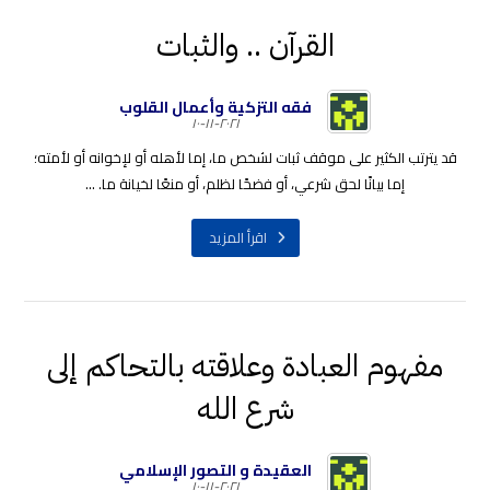
القرآن .. والثبات
فقه التزكية وأعمال القلوب
٢٠٢١-١١-١٠
قد يترتب الكثير على موقف ثبات لشخص ما، إما لأهله أو لإخوانه أو لأمته؛
إما بيانًا لحق شرعي، أو فضحًا لظلم، أو منعًا لخيانة ما. ...
اقرأ المزيد
مفهوم العبادة وعلاقته بالتحاكم إلى
شرع الله
العقيدة و التصور الإسلامي
٢٠٢١-١١-١٠