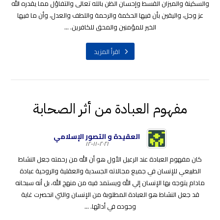
والسكينة والميزان القسط وإحسان الظن بالله تعالى والتفاؤل مما يقدره الله
عز وجل، واليقين بأن فيها الحكمة والرحمة واللطف والعدل، وأن ما فيها
الخير للمؤمنين والمحق للكافرين. ...
اقرأ المزيد
مفهوم العبادة من أثر الصحابة
العقيدة و التصور الإسلامي
٢٠٢١-١١-١٢
كان مفهوم العبادة عند الرعيل الأول هو أن الله من رحمته جعل النشاط
الطبيعي للإنسان في جميع مجالاته الجسدية والعقلية والروحية عبادة
مادام يتوجه بها الإنسان إلي الله ويستمد فيه من منهج الله، بل أنه سبحانه
قد جعل النشاط هو العبادة المطلوبة من الإنسان والتي انحصرت غاية
وجوده في أدائها. ...