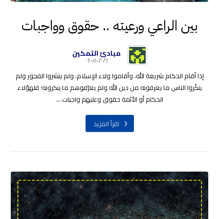
بين الراعي ورعيته .. حقوق وواجبات
مبادئ التمكين
٢٠٢١-١١-٠٦
إذا أقام الحكام شريعة الله، وأقاموا ولاء الإسلام، ولم ينشروا الفجور ولم
ينكّروا الناس ما يعرفونه من دين الله ولم يعرّفوهم ما ينكرونه؛ فلهؤلاء
الحكام أو الأئمة حقوق وعليهم واجبات ...
اقرأ المزيد