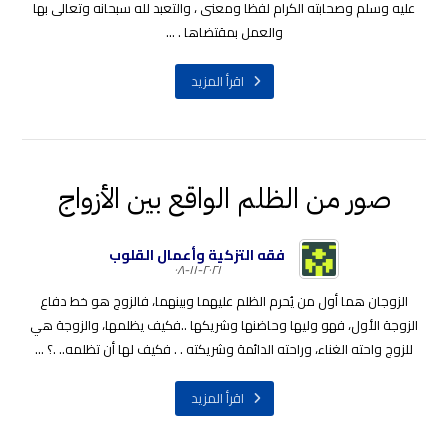
عليه وسلم وصحابته الكرام لفظا ومعنى ، والتعبد لله سبحانه وتعالى بها
والعمل بمقتضاها . ...
اقرأ المزيد
صور من الظلم الواقع بين الأزواج
فقه التزكية وأعمال القلوب
٢٠٢١-١١-٠٨
الزوجان هما أول من يُحرم الظلم عليهما وبينهما، فالزوج هو خط دفاع
الزوجة الأول، فهو وليها وحاضنها وشريكها ..فكيف يظلمها، والزوجة هي
للزوج واحته الغناء، وراحته الدائمة وشريكته . . فكيف لها أن تظلمه.. .؟ ...
اقرأ المزيد