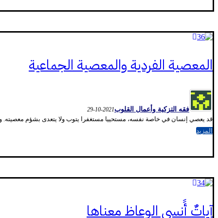
المعصية الفردية والمعصية الجماعية
فقه التزكية وأعمال القلوب
2021-10-29
قد يعصي إنسان في خاصة نفسه، مستحييا مستغفرا يتوب ولا يتعدى بشؤم معصيته. وقد 
المزيد
آياتٌ أََنسى الوعاظ معناها