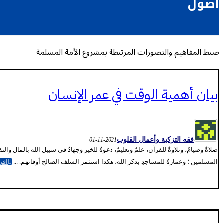
أصول
ضبط المفاهيم والتصورات المرتبطة بمشروع الأمة المسلمة
بيان أهمية الوقت في عمر الإنسان
فقه التزكية وأعمال القلوب
2021-11-01
صلاةٌ وصيامٌ، وتلاوةٌ للقرآن، علمٌ وتعليمٌ، دعوةٌ للخير وجهادٌ في سبيل الله بالما
المسلمين ؛ وعمارةٌ للمساجدِ بذكر الله، هكذا استثمر السلف الصالح أوقاتهم. ...
اقرأ