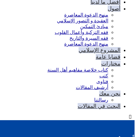
أفضل ما لدينا
أصول
منهج الدعوة المعاصرة
العقيدة و التصور الإسلامي
مبادئ التمكين
فقه التزكية وأعمال القلوب
فقه السيرة والتاريخ
منهج الدعوة المعاصرة
المشروع الإسلامي
قضايا عامة
مختارات
كتاب خلاصة مفاهيم أهل السنة
كتب
فتاوى
أرشيف المقالات
نحن معك
رسالتنا
البحث في المقالات