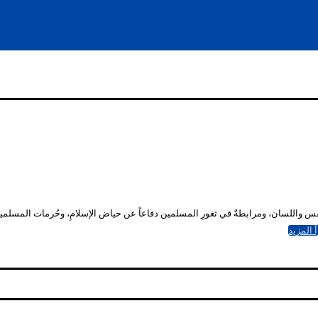
ل والنفس واللسان، ومرابطةٌ في ثغورِ المسلمين دفاعاً عن حياض الإسلامِ، وحُرمات المسل
 المزيد