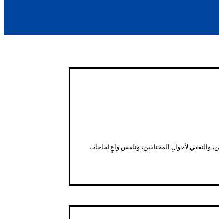
مين، والتقفي لأحوالِ المحتاجين، وتلمس واعٍ لحاجات