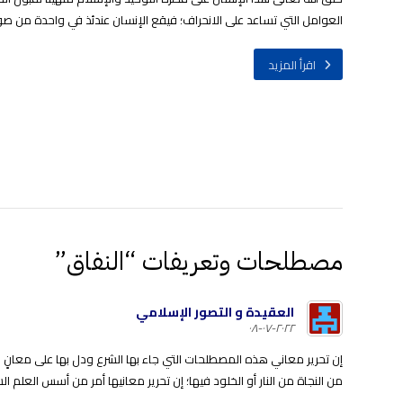
العوامل التي تساعد على الانحراف؛ فيقع الإنسان عندئذ في واحدة من صور
اقرأ المزيد
مصطلحات وتعريفات “النفاق”
العقيدة و التصور الإسلامي
٢٠٢٢-٠٧-٠٨
إن تحرير معاني هذه المصطلحات التي جاء بها الشرع ودل بها على معانٍ مق
من النجاة من النار أو الخلود فيها؛ إن تحرير معانيها أمر من أسس العلم ا