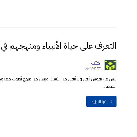
التعرف على حياة الأنبياء ومنهجهم في 
كتب
٢٠٢٢-٠٧-٠٨
ليس من نفوس أرقى ولا أنقى من الأنبياء، وليس من منهج أصوب مما وجه
الحياة. ...
اقرأ المزيد