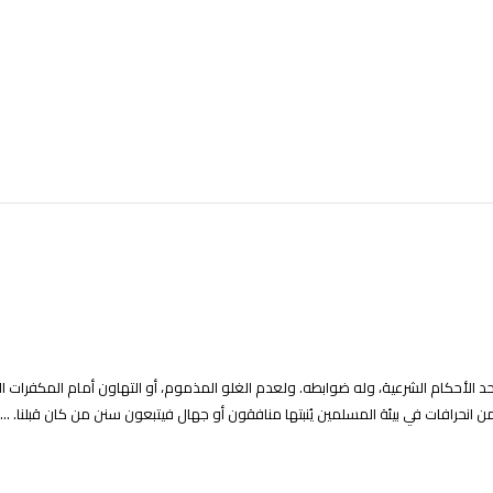
د الأحكام الشرعية، وله ضوابطه. ولعدم الغلو المذموم، أو التهاون أمام المكفرات ا
 انحرافات في بيئة المسلمين يُنبتها منافقون أو جهال فيتبعون سنن من كان قبلنا. ...