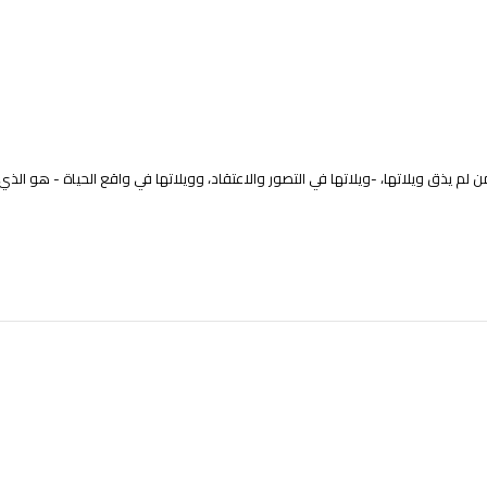
ن لم يذق ويلاتها، -ويلاتها في التصور والاعتقاد، وويلاتها في واقع الحياة - هو ا