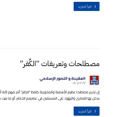
اقرأ المزيد
مصطلحات وتعريفات “الكُفر”
العقيدة و التصور الإسلامي
٢٠٢٢-٠٧-٠٨
إن تحرير مصطلحا عظيم الأهمية والمحورية كلفظ "الكفر" أمر مهم لأنه أح
يدخل بها النصارى واليهود على المسلمين في عصرهم الحاضر، أو ما ينبت من
اقرأ المزيد