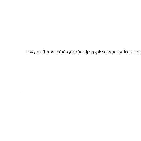
لذي يحس ويشعر، ويری ويعلم، ويدرك ويتذوق حقيقة نعمة الله في هذا