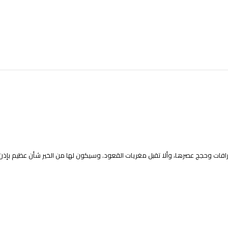
نحرافات وحجج عصرها، وألا تقبل مغريات القعود. وسيكون لها من الخير شأن عظيم بإذن