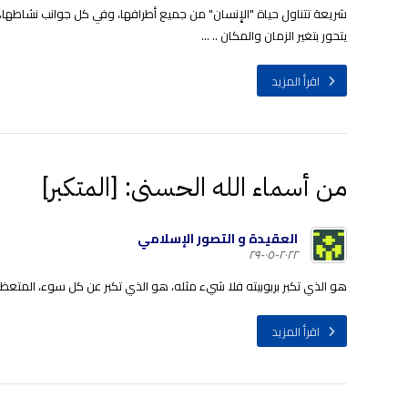
شريعة تتناول حياة "الإِنسان" من جميع أطرافها، وفي كل جوانب نشاطها، وت
يتحور بتغير الزمان والمكان .. ...
اقرأ المزيد
من أسماء الله الحسنى: [المتكبر]
العقيدة و التصور الإسلامي
٢٠٢٢-٠٥-٢٩
هو الذي تكبر بربوبيته فلا شيء مثله، هو الذي تكبر عن كل سوء، المتعظم 
اقرأ المزيد