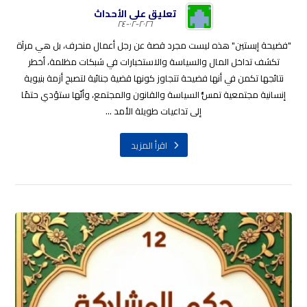
تعليق على الأحداث
٢٠٢٦-٠٢-٢٤
"فضيحة إبستين" هذه ليست مجرد قصة عن رجل أعمال منحرف، بل هي مرآة
تكشف تداخل المال والسياسة والاستخبارات في شبكات مظلمة، أخطر
نتائجها تكمن في أنها فضيحة تتجاوز كونها قضية جنائية لتصبح أزمة بنيوية
إنسانية مجتمعية تمسُّ السياسة والقانون والمجتمع، وأنّها ستؤدي حتمًا
إلى تداعيات طويلة الأمد ...
اقرأ المزيد