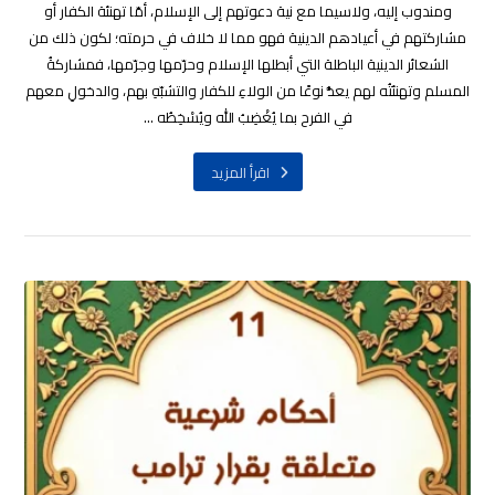
ومندوب إليه، ولاسيما مع نية دعوتهم إلى الإسلام، أمّا تهنئة الكفار أو
مشاركتهم في أعيادهم الدينية فهو مما لا خلاف في حرمته؛ لكون ذلك من
الشعائر الدينية الباطلة التي أبطلها الإسلام وحرّمها وجرّمها، فمشاركةُ
المسلم وتهنئتُه لهم يعدُّ نوعًا من الولاءِ للكفار والتشبّهِ بهم، والدخولِ معهم
في الفرح بما يُغْضِبُ الله ويُسْخِطُه ...
اقرأ المزيد