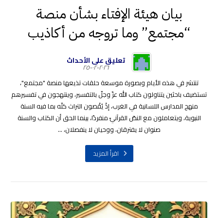
بيان هيئة الإفتاء بشأن منصة
“مجتمع” وما تروجه من أكاذيب
تعليق على الأحداث
٢٠٢٦-٠٢-٢٥
تنتشر في هذه الأيام وبصورة موسعة حلقات تذيعها منصة "مجتمع"،
تستضيف باحثين يتناولون كتاب الله عزّ وجلّ بالتفسير، وينتهجون في تفسيرهم
منهج المدارس اللسانية في الغرب، إذْ يُقْصون التراث كلّه بما فيه السنة
النبوية، ويتعاملون مع النصّ القرآنيّ منفردًا، بينما الحق أن الكتاب والسنة
صنوان لا يفترقان، ووحيان لا ينفصلان، ...
اقرأ المزيد