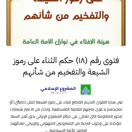
فتوى رقم (١٨) حكم الثناء على رموز
الشيعة والتفخيم من شأنهم
المشروع الإسلامي
٢٠٢٦-٠٧-١٩
تبين هذه الفتوى التحريم القاطع للثناء على رموز الشيعة (مثل خامنئي) أو
تمجيدهم بدعوى نصرتهم للقضية الفلسطينية. وتحذر من الاغترار بشعارات
محور المقاومة التي تغطي على جرائم المشروع الإيراني بحق أهل السنة،
مؤكدة على وجوب البراءة من المشروعين الصهيوني والإيراني لعدائهما
الواضح للأمة الإسلامية. ...