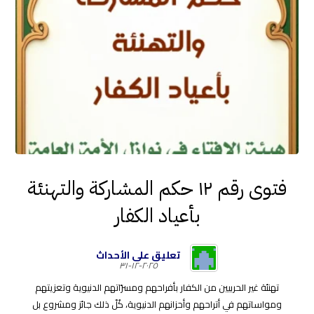
فتوى رقم ١٢ حكم المشاركة والتهنئة
بأعياد الكفار
تعليق على الأحداث
٢٠٢٥-١٢-٣١
تهنئة غير الحربيين من الكفار بأفراحهم ومسرّاتهم الدنيوية وتعزيتهم
ومواساتهم في أتراحهم وأحزانهم الدنيوية، كُلّ ذلك جائز ومشروع بل