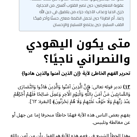
عقوبة المعترضين: حين تصير القلوب أقسى من الحجارة
خزي الدنيا وعذاب الآخرة: جزاء من يتلفيق في دين الله
راعنا.. أم انظرنا؟ حين تحمل الكلمة معنى حسنًا وآخر قبيحًا
القلب السليم: حين يجتمع التسليم والإحسان
متى يكون اليهودي
والنصراني ناجيًا؟
تحرير الفهم الخاطئ لآية ﴿إن الذين آمنوا والذين هادوا﴾
١٢)
تدبر قوله تعالى: ﴿إِنَّ الَّذِينَ آمَنُوا وَالَّذِينَ هَادُوا وَالنَّصَارَى
وَالصَّابِئِينَ مَنْ آمَنَ بِاللَّهِ وَالْيَوْمِ الْآخِرِ وَعَمِلَ صَالِحًا فَلَهُمْ أَجْرُهُمْ
عِنْدَ رَبِّهِمْ وَلَا خَوْفٌ عَلَيْهِمْ وَلَا هُمْ يَحْزَنُونَ﴾ [البقرة: ٦٢].
يفهم بعض الناس هذه الآية فهمًا خاطئًا منحرفا إما عن جهل أو
عن مغالطة وتلبيس.
وهذا الخطأ الشنيع في فهم هذه الآية هو القول بأن من آمن بالله