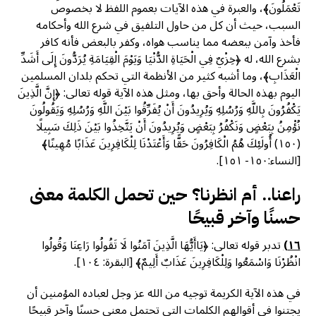
تَعْمَلُونَ﴾، والعبرة في هذه الآيات بعموم اللفظ لا بخصوص
السبب، حيث أن كل من حاول التلفيق في شرع الله وأحكامه
فأخذ وآمن ببعضه مما يناسب هواه، وكفر بالبعض فأنه كافر
بشرع الله، له ﴿خِزْيٌ فِي الْحَيَاةِ الدُّنْيَا وَيَوْمَ الْقِيَامَةِ يُرَدُّونَ إِلَى أَشَدِّ
الْعَذَابِ﴾، وما أشبه كثير من الأنظمة التي تحكم بلدان المسلمين
اليوم بهذه الحالة وأحق بها، ومثل هذه الآية قوله تعالى: ﴿إِنَّ الَّذِينَ
يَكْفُرُونَ بِاللَّهِ وَرُسُلِهِ وَيُرِيدُونَ أَنْ يُفَرِّقُوا بَيْنَ اللَّهِ وَرُسُلِهِ وَيَقُولُونَ
نُؤْمِنُ بِبَعْضٍ وَنَكْفُرُ بِبَعْضٍ وَيُرِيدُونَ أَنْ يَتَّخِذُوا بَيْنَ ذَلِكَ سَبِيلًا
(١٥٠) أُولَئِكَ هُمُ الْكَافِرُونَ حَقًّا وَأَعْتَدْنَا لِلْكَافِرِينَ عَذَابًا مُهِينًا﴾
[النساء:١٥٠- ١٥١].
راعنا.. أم انظرنا؟ حين تحمل الكلمة معنى
حسنًا وآخر قبيحًا
١٦)
تدبر قوله تعالى: ﴿يَاأَيُّهَا الَّذِينَ آمَنُوا لَا تَقُولُوا رَاعِنَا وَقُولُوا
انْظُرْنَا وَاسْمَعُوا وَلِلْكَافِرِينَ عَذَابٌ أَلِيمٌ﴾ [البقرة: ١٠٤].
في هذه الآية الكريمة توجيه من الله عز وجل لعباده المؤمنين أن
يجتنوا في أقوالهم الكلمات التي تحتمل معنى حسنًا وآخر قبيحًا