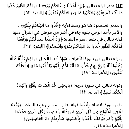
١٣)
تدبر قوله تعالى: ﴿وَإِذْ أَخَذْنَا مِيثَاقَكُمْ وَرَفَعْنَا فَوْقَكُمُ الطُّورَ خُذُوا
مَا آتَيْنَاكُمْ بِقُوَّةٍ وَاذْكُرُوا مَا فِيهِ لَعَلَّكُمْ تَتَّقُونَ﴾ [البقرة: ٦٣].
والتدبر المقصود هنا هو وسط الآية ﴿خُذُوا مَا آتَيْنَاكُمْ بِقُوَّةٍ﴾ ،
والأمر بأخذ الوحي بقوة جاء في أكثر من موطن في القرآن منها
قوله تعالى في نفس سورة البقرة: ﴿وَإِذْ أَخَذْنَا مِيثَاقَكُمْ وَرَفَعْنَا
فَوْقَكُمُ الطُّورَ خُذُوا مَا آتَيْنَاكُمْ بِقُوَّةٍ وَاسْمَعُوا﴾ [البقرة: ٩٣].
وقوله تعالى في سورة الأعراف: ﴿وَإِذْ نَتَقْنَا الْجَبَلَ فَوْقَهُمْ كَأَنَّهُ ظُلَّةٌ
وَظَنُّوا أَنَّهُ وَاقِعٌ بِهِمْ خُذُوا مَا آتَيْنَاكُمْ بِقُوَّةٍ وَاذْكُرُوا مَا فِيهِ لَعَلَّكُمْ
تَتَّقُونَ﴾ [الأعراف: ١٧١].
وقوله تعالى في سورة مريم: ﴿يَايَحْيَى خُذِ الْكِتَابَ بِقُوَّةٍ وَآتَيْنَاهُ
الْحُكْمَ صَبِيًّا﴾ [مريم: ١٢].
وفي سورة الأعراف أيضًا قوله تعالى لموسى عليه السلام: ﴿وَكَتَبْنَا
لَهُ فِي الْأَلْوَاحِ مِنْ كُلِّ شَيْءٍ مَوْعِظَةً وَتَفْصِيلًا لِكُلِّ شَيْءٍ فَخُذْهَا
بِقُوَّةٍ وَأْمُرْ قَوْمَكَ يَأْخُذُوا بِأَحْسَنِهَا سَأُرِيكُمْ دَارَ الْفَاسِقِينَ﴾
[الأعراف: ١٤٥].