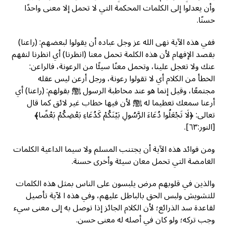
وأن يعدلوا إلى الكلمات المحكمة التي لا تحمل إلا معنى واحدًا
حسنًا.
ففي هذه الآية نهى الله عز وجل عباده أن يقولوا لبعضهم: (راعنا)
بقصد الإفهام لأن هذه الكلمة تحمل معنا (انظرنا) أي انظرنا لنفهم
عنك ولا تعجل علينا، وتحمل معنًا سيئًا من الرعونة، فالراعن:
الخطأ من الكلام أي لا تقولوا رعونة، ورجل أرعن ليس عقله
مجتمعًا، وقيل إنما هو عند مخاطبة الرسول ﷺ بقولهم: (راعنا) أي
أرعنا سمعك تعظيما له ﷺ لأن فيها خطاب غير لائق كما قال
تعالى: ﴿لَا تَجْعَلُوا دُعَاءَ الرَّسُولِ بَيْنَكُمْ كَدُعَاءِ بَعْضِكُمْ بَعْضًا﴾
[النور:٦٣].
ومن فوائد هذه الآية أن يجتنب المسلم ولا سيما الداعية الكلمات
الغامضة التي تحمل معان سيئة وأخرى حسنة.
والذين في قلوبهم مرض يلبسون على الناس بمثل هذه الكلمات
للتشويش ولبس الحق بالباطل عليهم، وفي هذه ا لآية تأصيل
لقاعدة سد الذرائع؛ لأن الكلام الجائز إذا توصل به إلى معنى سيء
وجب تركه؛ ولو كان في أصله له معنى حسن.