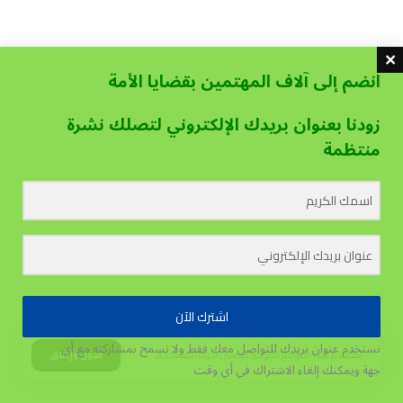
انضم إلى آلاف المهتمين بقضايا الأمة
زودنا بعنوان بريدك الإلكتروني لتصلك نشرة
منتظمة
اشترك الآن
نستخدم عنوان بريدك للتواصل معك فقط ولا نسمح بمشاركته مع أي
يستخدم هذا الموقع الكوكيز لتحسين تجربة المستخدم.
قبول وإغلاق
جهة
ويمكنك إلغاء الاشتراك في أي وقت