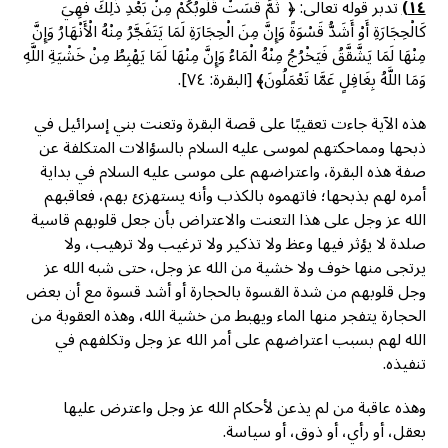
١٤)
تدبر قوله تعالى: ﴿ ثُمَّ قَسَتْ قُلُوبُكُمْ مِنْ بَعْدِ ذَلِكَ فَهِيَ
كَالْحِجَارَةِ أَوْ أَشَدُّ قَسْوَةً وَإِنَّ مِنَ الْحِجَارَةِ لَمَا يَتَفَجَّرُ مِنْهُ الْأَنْهَارُ وَإِنَّ
مِنْهَا لَمَا يَشَّقَّقُ فَيَخْرُجُ مِنْهُ الْمَاءُ وَإِنَّ مِنْهَا لَمَا يَهْبِطُ مِنْ خَشْيَةِ اللَّهِ
وَمَا اللَّهُ بِغَافِلٍ عَمَّا تَعْمَلُونَ﴾ [البقرة: ٧٤].
هذه الآية جاءت تعقيبًا على قصة البقرة وتعنت بني إسرائيل في
ذبحها ومماحكتهم لموسى عليه السلام بالسؤالات المتكلفة عن
صفة هذه البقرة، واعتراضهم على موسى عليه السلام في بداية
أمره لهم بذبحها؛ فاتهموه بالكذب وأنه يستهزئ بهم، فعاقبهم
الله عز وجل على هذا التعنت والاعتراض بأن جعل قلوبهم قاسية
صلدة لا يؤثر فيها وعظ ولا تذكير ولا ترغيب ولا ترهيب، ولا
يرتجى منها خوف ولا خشية من الله عز وجل، حتى شبه الله عز
وجل قلوبهم من شدة القسوة بالحجارة أو أشد قسوة مع أن بعض
الحجارة يتفجر منها الماء ويهبط من خشية الله، وهذه العقوبة من
الله لهم بسبب اعتراضهم على أمر الله عز وجل وتكلفهم في
تنفيذه.
وهذه عاقبة من لم يذعن لأحكام الله عز وجل واعترض عليها
بعقل، أو رأي، أو ذوق، أو سياسة.