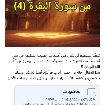
كيفَ نستطيعُ أن نكونَ من أصحابِ القلوبِ السليمةِ في زمنٍ
تُقصفُ فيه القلوبُ بالقسوةِ، وتُصابُ بالعمى الروحيِّ عن آياتِ
اللهِ البيناتِ؟!
هذا المقالُ رحلةٌ في خمسِ آياتٍ قرآنيّةٍ، تُعيدُ تشكيلَ وعيكَ
بالإيمانِ، وتَكشفُ لكَ أسرارَ النجاةِ من خزيِ الدنيا وعذابِ الآخرةِ.
المحتويات
متى يكون اليهودي والنصراني ناجيًا؟
خُذُوا مَا آتَيْنَاكُمْ بِقُوَّةٍ: لماذا يخاف أعداؤنا من هذه الكلمة؟