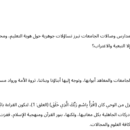
دارس وصالات الجامعات تبرز تساؤلات جوهرية حول هوية التعليم، ومحتواه
ا التبعية والاغتراب؟
ات والمعاهد أبوابها، وتوجه إليها أبناؤنا وبناتنا، ثروة الأمة ورواد مست
ولعمري، ما أجمل العلم! وما أعظم مكانته في الإسلام! يكفي أن أو
لآيات، في أدنى دركات الجاهلية بكل معانيها، ولكنها، بنور القرآن ومنهجية الإسلا
افة العلوم والمجالات.