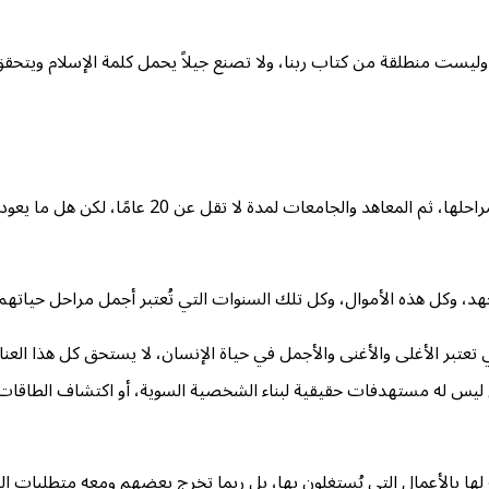
 وليست منطلقة من كتاب ربنا، ولا تصنع جيلاً يحمل كلمة الإسلام ويتحق
يُؤخذ الطفل من حضن أمه بعد الفطام ليلتحق بالحضانة، ثم المد
لجهد، وكل هذه الأموال، وكل تلك السنوات التي تُعتبر أجمل مراحل حياتهم
تعتبر الأغلى والأغنى والأجمل في حياة الإنسان، لا يستحق كل هذا العناء
هم ليس له مستهدفات حقيقية لبناء الشخصية السوية، أو اكتشاف الطاقا
قة لها بالأعمال التي يُستغلون بها، بل ربما تخرج بعضهم ومعه متطلبات