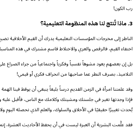
رب الكون!
3. ماذا تُنتج لنا هذه المنظومة التعليمية؟
الناظر إلى مخرجات المؤسسات التعليمية يدرك أن القيم الأخلاقية تضي
اختفاء القيم، فالرقص والعري والاختلاط قاسم مشترك في هذه المناسب
بل إن بعضهم يعود مشوهاً نفسياً وفكرياً واجتماعياً من جراء الصراع ع
التلاميذ، بصرف النظر عما صاحبها من انحراف فكري أو قيمي!
وقد علمتنا امرأة في الزمن القديم درساً بليغاً ينبغي أن يوقظ فينا ال
فإذا وجدتها تغير في جلستك ومشيتك وكلامك مع الناس، فأقبل عليه وأنا 
يُحدث تغييرًا حقيقيًا في الأخلاق والسلوك، والعلم الذي نحصله اليوم ولا 
فقد علَّمت البشرية أن العبرة ليست في أن يحفظ الأحاديث العشرة، إنما 