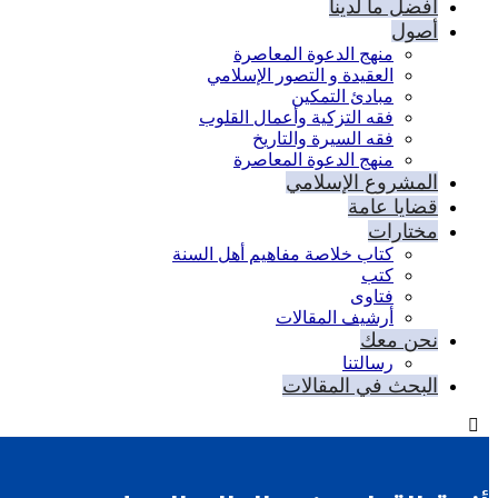
أفضل ما لدينا
أصول
منهج الدعوة المعاصرة
العقيدة و التصور الإسلامي
مبادئ التمكين
فقه التزكية وأعمال القلوب
فقه السيرة والتاريخ
منهج الدعوة المعاصرة
المشروع الإسلامي
قضايا عامة
مختارات
كتاب خلاصة مفاهيم أهل السنة
كتب
فتاوى
أرشيف المقالات
نحن معك
رسالتنا
البحث في المقالات