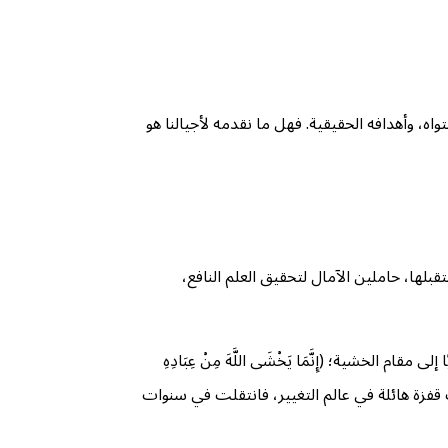
، وأهدافه الحقيقية. فهل ما نقدمه لأجيالنا هو
قبلها، حاملين الآمال لتحقيق العلم النافع،
ل ما نزل من الوحي كان (اقْرَأْ بِاسْمِ رَبِّكَ الَّذِي خَلَقَ) (العلق: 1)، لتكون القراءة بابًا إلى مقام الخشية؛ (إِنَّمَا يَخْشَى اللَّهَ مِنْ عِبَادِهِ
م، قفزت قفزة هائلة في عالم التغيير، فانتقلت في سنوات