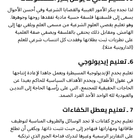
لذا نجده ينكر الأمور الغيبية والقضايا الشرعية وفي أحسن الأحوال
يسعى إلى فلسفتها فلسفة حسية مادية تفقدها روحها وجوهرها.
وهو تعليم يقصي العلوم الشرعية من مسمى العلم ويلقي بها إلى
الهامش. ومقابل ذلك يحتفي بالفلسفة ويضفي صفة العلمية
على نظريات ثبت بطلانها وفقدت كل انتساب شرعي للعلم
(الداروينية مثلا).
6ـ تعليم إيديولوجي
تعليم يخدم الإيديولوجية المسيطرة ويعمل جاهدا لإعادة إنتاجها
في عقول الأطفال، ويخدم الأهداف السياسية للحاكم بعيدا عن
الحاجات الحقيقية للمجتمع، التي على رأٍسـها الحاجة إلى التديـن
والعبودية لله الواحد الأحد الفرد الصمد.
7 ـ تعليم يعطل الكفاءات
تعليم يخرج كفاءات لا تجد الوسائل والظروف المناسبة لتوظيف
طاقاتها ومهاراتها فتهاجر إلى حيث تثبت ذاتها. ويكفي أن تطلع
على التقارير الرسمية وغيرها لتدرك فداحة الجرم الذي ترتكبه