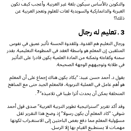
والتكوين بالأساس سيكون بلغة غير العربية. وأعجب كيف تكون
العبرية والدانماركية والسويدية لغات للعلوم وتعجز العربية عن
ذلك!؟
3 ـ تعليم له رجال
ورجال التعليم هم القدوة، وللقدوة الحسنة تأثير عميق في نفوس
المتلقين. إن المعلم هو واسطة العقد في المنظومة التعليمية. بقدر
سمته وكفاءته وتمكنه من المادة العلمية يكون قادرا على التأثير
في طلابه وتوجيههم الوجهة الصحيحة.
يقول د. أحمد حسن عبيد: “يكاد يكون هناك إجماع على أن المعلم
هو أهم عامل في العملية التربوية، فالمعلم الجيد حتى مع المناهج
7
المتخلفة يمكن أن يحدث أثرا طيبا في تلاميذه”
.
وقد أكد تقرير “استراتيجية تطوير التربية العربية” صدق قول أحمد
شوقي: “كاد المعلم أن يكون رسولا” إذ وضح هذا التقرير ثقل
مسؤولية المعلم مما دفع بعض الباحثين إلى الاستغـراب لكونها
مهمـات لا يستطـيع القيام بها إلا الرسل.