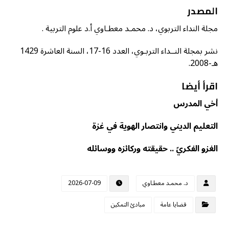
المصدر
مجلة النداء التربوي، د. محمـد معطـاوي أ.د علوم التربية .
نشر بمجلة النــداء التربـوي، العدد 16-17، السنة العاشرة 1429
هـ-2008.
اقرأ أيضا
أخي المدرس
التعليم الديني وانتصار الهوية في غزة
الغزو الفكريّ .. حقيقته وركائزه ووسائله
د. محمـد معطـاوي
2026-07-09
قضايا عامة
مبادئ التمكين