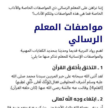
إننا نراهن على المعلم الرسالي ذي المواصفات الخاصة والآداب
الخاصة فما هي هذه المواصفات وتلكم الآداب؟
مواصفات المعلم
الرسالي
اهتم رواد التربية قديما وحديثا بتحديد الكفايات المهنية
والمواصفات الإنسانية للمعلم نذكر منها ما يلي:
1 ـ التخلق بأخلاق القرآن
لقد أثنى الله سبحانه على خير المربين سيدنا محمد صلى الله
عليه وسلم أشرف المخلوقين فقال:(وَإِنَّكَ لَعَلى خُلُقٍ عَظِيمٍ)
[القلم:4]. وقالت عنه عائشة رضي الله عنها: (كان خلقه القرآن).
2 ـ ابتغاء وجه الله تعالى
أن يبتغي بعمله الله والدار الآخرة حتى يشكر سعيه ويعم خيره. قال