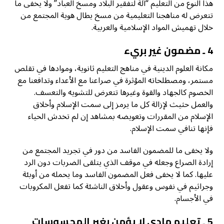
هذا النوع من التعليم “آلة لتفقير البلاد ومسخ العباد” ولا يخفى ما
تتعرض له مناهجنا التعليمية من مسخ يطال هوية المجتمع من
خلال تهميش المواد الإسلامية والعربية.
4 ـ مضمون غير بريء
مكانة العلوم الدينية في مناهج التعليم ثانوية، وموادها في تقلص
مستمر، ومصطلحاته المؤثرة في صراعنا مع الأعداء وتدافعنا مع
الخصوم كالجهاد والقوة وغيرها تتعرض للتشويه والتعسف.
والعمل حثيث لإزالة كل ما يرمز إلى سمت الإسلام وأخلاق
الإسلام من المقررات وتعويضه بمشاهد إن لم تخدش الحياء
فإنها تنافي سمت الإسلام.
ولا يخفى ما للمضمون الفاسد من دور في تجريد المجتمع من
إرادة الصراع وجعله في موقف الذي يتلقى الضربات دون الرد
عليها. كما لا يخفى فعل المضمون الفاسد وما يحمله من أوبئة
وجراثيم في نفوس وعقول وأخلاق الناشئة كما تفعل المكروبات
في الأجسام.
5 ـ تعليم مادي لا يؤمن بغير المحسوسات