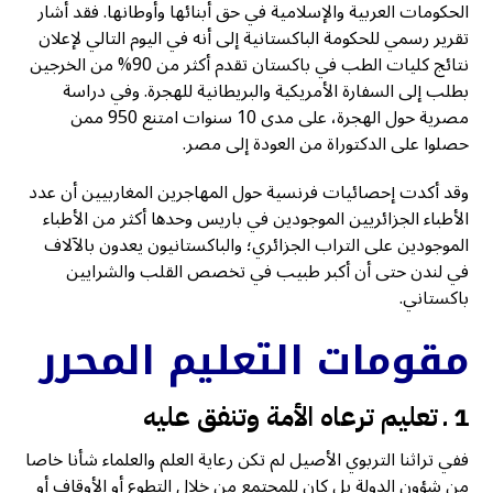
الحكومات العربية والإسلامية في حق أبنائها وأوطانها. فقد أشار
تقرير رسمي للحكومة الباكستانية إلى أنه في اليوم التالي لإعلان
نتائج كليات الطب في باكستان تقدم أكثر من 90% من الخرجين
بطلب إلى السفارة الأمريكية والبريطانية للهجرة. وفي دراسة
مصرية حول الهجرة، على مدى 10 سنوات امتنع 950 ممن
حصلوا على الدكتوراة من العودة إلى مصر.
وقد أكدت إحصائيات فرنسية حول المهاجرين المغاربيين أن عدد
الأطباء الجزائريين الموجودين في باريس وحدها أكثر من الأطباء
الموجودين على التراب الجزائري؛ والباكستانيون يعدون بالآلاف
في لندن حتى أن أكبر طبيب في تخصص القلب والشرايين
باكستاني.
مقومات التعليم المحرر
1 ـ تعليم ترعاه الأمة وتنفق عليه
ففي تراثنا التربوي الأصيل لم تكن رعاية العلم والعلماء شأنا خاصا
من شؤون الدولة بل كان للمجتمع من خلال التطوع أو الأوقاف أو