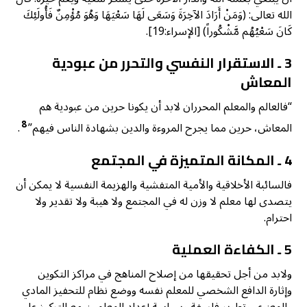
الله تعالى: (وَمَنْ أَرَادَ الآخِرَةَ وَسَعَى لَهَا سَعْيَهَا وَهُوَ مُؤْمِنٌ فَأُولَئِكَ
كَانَ سَعْيُهُم مَّشْكُوراً) [الإسراء:19].
3 ـ الاستقرار النفسي والتحرر من عبودية
المعاش
“فالعالم والمعلم المحرران لابد أن يكونا حرين من عبودية هم
8
المعاش، حرين مما يجرح المروءة والدين بشهادة الناس فيهم”
.
4 ـ المكانة المتميزة في المجتمع
فالسائبة الأخلاقية والأمية المتفشية والهزيمة النفسية لا يمكن أن
يتصدى لها معلم لا وزن له في المجتمع ولا هيبة ولا تقدير ولا
احترام.
5 ـ الكفاءة العملية
ولابد من أجل تحقيقها من إصلاح المناهج في مراكز التكوين
وإثارة الدافع الشخصي للمعلم نفسه ووضع نظام للتحفيز المادي
والمعنوي وتطوير فلسفة وسياسة إعداد المعلمين مع التركيز على