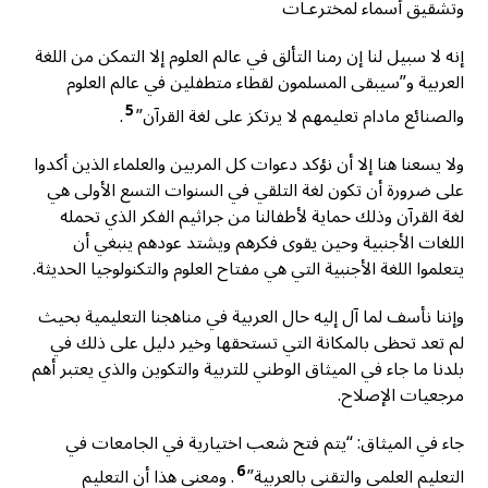
وتشقيق أسماء لمخترعـات
إنه لا سبيل لنا إن رمنا التألق في عالم العلوم إلا التمكن من اللغة
العربية و”سيبقى المسلمون لقطاء متطفلين في عالم العلوم
5
والصنائع مادام تعليمهم لا يرتكز على لغة القرآن”
.
ولا يسعنا هنا إلا أن نؤكد دعوات كل المربين والعلماء الذين أكدوا
على ضرورة أن تكون لغة التلقي في السنوات التسع الأولى هي
لغة القرآن وذلك حماية لأطفالنا من جراثيم الفكر الذي تحمله
اللغات الأجنبية وحين يقوى فكرهم ويشتد عودهم ينبغي أن
يتعلموا اللغة الأجنبية التي هي مفتاح العلوم والتكنولوجيا الحديثة.
وإننا نأسف لما آل إليه حال العربية في مناهجنا التعليمية بحيث
لم تعد تحظى بالمكانة التي تستحقها وخير دليل على ذلك في
بلدنا ما جاء في الميثاق الوطني للتربية والتكوين والذي يعتبر أهم
مرجعيات الإصلاح.
جاء في الميثاق: “يتم فتح شعب اختيارية في الجامعات في
6
التعليم العلمي والتقني بالعربية”
. ومعنى هذا أن التعليم