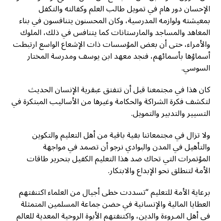
الإحسان دور هام في تمويل طالب العلم وكفالته والتكفل
بمعيشته ولوازمه المدرسية، وكان المحسنون يتنافسون في بناء
المعاهد والمساجد والمارستانات كما يتنافس في ذلك، الملوك
والأمراء، حتى أن بعض المؤسسات ذات الإشعاع الواسع ارتبطت
أسماؤها بأسمائهم، فنجد معهد ابن يوسف ومدرسة المختار
السوسي.
كان هذا في مجتمعنا قبل أن تتفتق عبقرية الإنسان الحديث
لتكشف فكرة الشراكة والحكامة وغيرها من الأساليب المبتكرة في
التسيير والتدبير والتمويل.
ولا تزال في مجتمعاتنا بقية باقية من أهل التعليم والتكوين
والتأهيل في المدن والبوادي نرجو أن تصمد في مواجهة
المؤتمرات التي تحاك ضد هذا التعليم الكفيل بتحرير طاقات
الأمة لتنطلق نحو الإبداع والابتكار.
برعاية الأمة للتعليم “تسددت خطى أجيال من العلماء اكتنفتهم
العطايا المالية والإنسانية في حضن جماعة المسلمين المتمثلة
في أهل المـروءة والدين، واكتنفتهم الأبوة الروحية المعدية للعالم