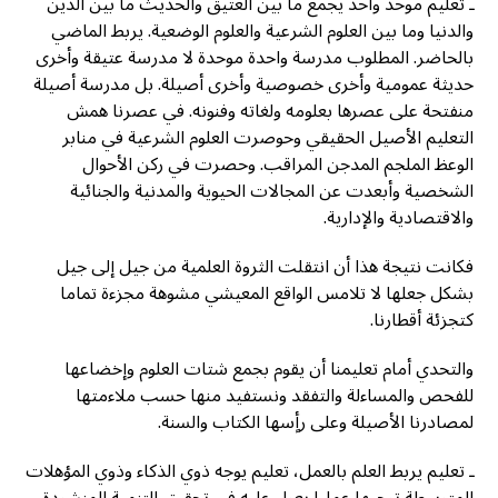
ـ تعليم موحد واحد يجمع ما بين العتيق والحديث ما بين الدين
والدنيا وما بين العلوم الشرعية والعلوم الوضعية. يربط الماضي
بالحاضر. المطلوب مدرسة واحدة موحدة لا مدرسة عتيقة وأخرى
حديثة عمومية وأخرى خصوصية وأخرى أصيلة. بل مدرسة أصيلة
منفتحة على عصرها بعلومه ولغاته وفنونه. في عصرنا همش
التعليم الأصيل الحقيقي وحوصرت العلوم الشرعية في منابر
الوعظ الملجم المدجن المراقب. وحصرت في ركن الأحوال
الشخصية وأبعدت عن المجالات الحيوية والمدنية والجنائية
والاقتصادية والإدارية.
فكانت نتيجة هذا أن انتقلت الثروة العلمية من جيل إلى جيل
بشكل جعلها لا تلامس الواقع المعيشي مشوهة مجزءة تماما
كتجزئة أقطارنا.
والتحدي أمام تعليمنا أن يقوم بجمع شتات العلوم وإخضاعها
للفحص والمساءلة والتفقد ونستفيد منها حسب ملاءمتها
لمصادرنا الأصيلة وعلى رأٍسها الكتاب والسنة.
ـ تعليم يربط العلم بالعمل، تعليم يوجه ذوي الذكاء وذوي المؤهلات
المتوسطة توجيها عمليا يعول عليه في تحقيق التنمية المنشودة.