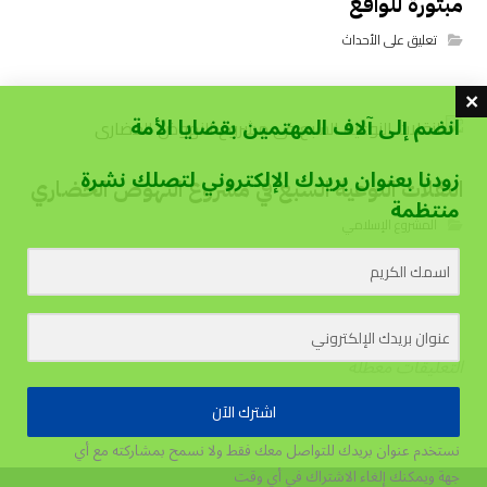
مبتورة للواقع
تعليق على الأحداث
انضم إلى آلاف المهتمين بقضايا الأمة
زودنا بعنوان بريدك الإلكتروني لتصلك نشرة
النقلات النوعية السبع في مشروع النهوض الحضاري
منتظمة
المشروع الإسلامي
التعليقات معطلة
اشترك الآن
نستخدم عنوان بريدك للتواصل معك فقط ولا نسمح بمشاركته مع أي
جهة
ويمكنك إلغاء الاشتراك في أي وقت