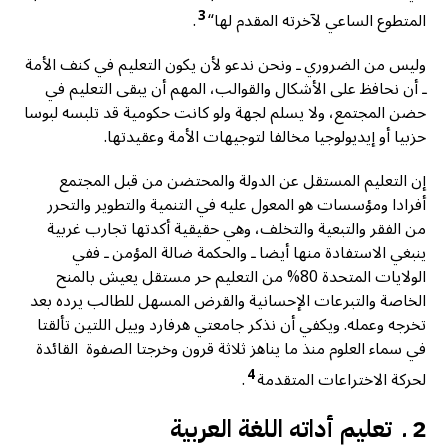
3
المتطوع الساعي لآخرته المقدم لها“
.
وليس من الضروري ـ ونحن ندعو لأن يكون التعليم في كنف الأمة
ـ أن نحافظ على الأشكال والقوالب، المهم أن يبقى التعليم في
حضن المجتمع، ولا يسلم لجهة ولو كانت حكومية قد تلبسه لبوسا
حزبيا أو إيديولوجيا مخالفا لتوجيهات الأمة وعقيدتها.
إن التعليم المستقل عن الدولة والمحتضن من قبل المجتمع
أفرادا ومؤسسات هو المعول عليه في التنمية والتطوير والتحرر
من الفقر والتبعية والتخلف، وهي حقيقية أكدتها تجارب غربية
ينبغي الاستفادة منها أيضا ـ والحكمة ضالة المؤمن ـ ففي
الولايات المتحدة 80% من التعليم حر مستقل يعيش بالمنح
الخاصة والتبرعات الإحسانية والقرض المسهل للطالب يرده بعد
تخرجه وعمله. ويكفي أن نذكر جامعتي هرفارد وييل اللتين تألقتا
في سماء العلوم منذ ما يناهز ثلاثة قرون وخرجتا الصفوة القائدة
4
لحركة الاختراعات المتقدمة
.
2 ـ تعليم أداته اللغة العربية