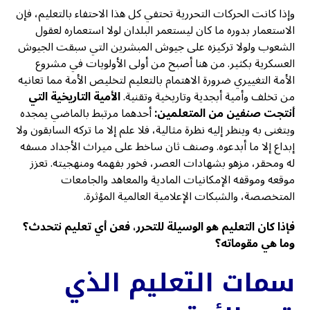
وإذا كانت الحركات التحررية تحتفي كل هذا الاحتفاء بالتعليم، فإن
الاستعمار بدوره ما كان ليستعمر البلدان لولا استعماره لعقول
الشعوب ولولا تركيزه على جيوش المبشرين التي سبقت الجيوش
العسكرية بكثير. من هنا أصبح من أولى الأولويات في مشروع
الأمة التغييري ضرورة الاهتمام بالتعليم لتخليص الأمة مما تعانيه
من تخلف وأمية أبجدية وتاريخية وتقنية.
الأمية التاريخية التي
أنتجت صنفين من المتعلمين:
أحدهما مرتبط بالماضي يمجده
ويتغنى به وينظر إليه نظرة مثالية، فلا علم إلا ما تركه السابقون ولا
إبداع إلا ما أبدعوه. وصنف ثان ساخط على ميراث الأجداد مسفه
له ومحقر، مزهو بشهادات العصر، فخور بفهمه ومنهجيته. تعزز
موقعه وموقفه الإمكانيات المادية والمعاهد والجامعات
المتخصصة، والشبكات الإعلامية العالمية المؤثرة.
فإذا كان التعليم هو الوسيلة للتحرر، فعن أي تعليم نتحدث؟
وما هي مقوماته؟
سمات التعليم الذي