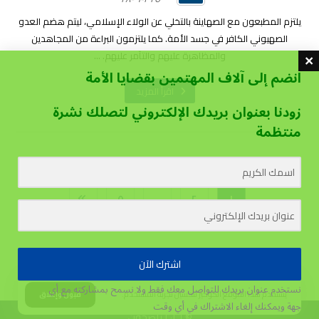
يلتزم المطبعون مع الصهاينة بالتخلي عن الولاء الإسلامي، ليتم هضم العدو
الصهيوني الكافر في جسد الأمة. كما يلتزمون البراءة من المجاهدين
والمظاهرة عليهم والتآمر عليهم. ...
انضم إلى آلاف المهتمين بقضايا الأمة
اقرأ المزيد
زودنا بعنوان بريدك الإلكتروني لتصلك نشرة
منتظمة
٥
…
٢
١
اشترك الآن
نستخدم عنوان بريدك للتواصل معك فقط ولا نسمح بمشاركته مع أي
يستخدم هذا الموقع الكوكيز لتحسين تجربة المستخدم.
قبول وإغلاق
جهة
ويمكنك إلغاء الاشتراك في أي وقت
© ٢٠٢٦ ناصحون