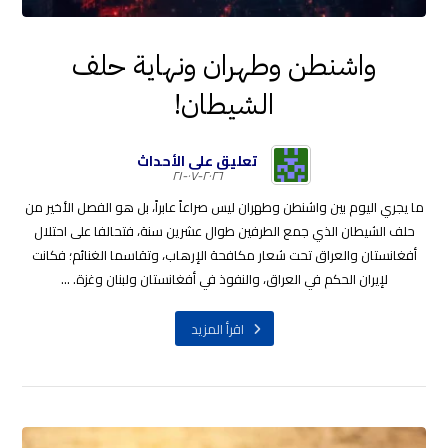
واشنطن وطهران ونهاية حلف
الشيطان!
تعليق على الأحداث
٢٠٢٦-٠٧-٢١
ما يجري اليوم بين واشنطن وطهران ليس صراعاً عابراً، بل هو الفصل الأخير من
حلف الشيطان الذي جمع الطرفين طوال عشرين سنة، فتحالفا على احتلال
أفغانستان والعراق تحت شعار مكافحة الإرهاب، وتقاسما الغنائم؛ فكانت
لإيران الحكم في العراق، والنفوذ في أفغانستان ولبنان وغزة. ...
اقرأ المزيد