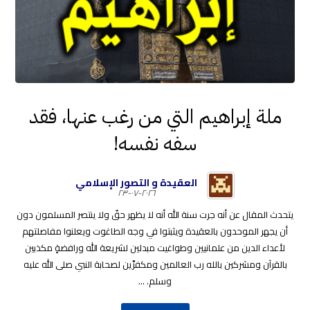
ملة إبراهيم التي من رغب عنها، فقد
سفه نفسه!
العقيدة و التصور الإسلامي
٢٠٢٦-٠٧-٢٣
يتحدث المقال عن أنه جرت سنة الله أنه لا يظهر حقٌ ولا ينتصر المسلمون دون
أن يجهر الموحدون بالعقيدة ويثبتوا في وجه الطاغوت ويعلنوا مفاصلتهم
لأعداء الدين من علمانيين وطواغيت مبدلين لشريعة الله ورافضةٍ مكذبين
بالقرآن ومشركين بالله رب العالمين ومكفرِّين لصحابة النبي صلى الله عليه
وسلم. ...