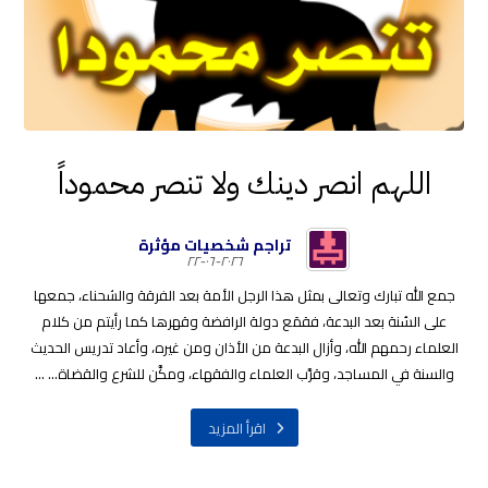
اللهم انصر دينك ولا تنصر محموداً
تراجم شخصيات مؤثرة
٢٠٢٦-٠٦-٢٢
جمع الله تبارك وتعالى بمثل هذا الرجل الأمة بعد الفرقة والشحناء، جمعها
على السُنة بعد البدعة، فقمَع دولة الرافضة وقهرها كما رأيتم من كلام
العلماء رحمهم الله، وأزال البدعة من الأذان ومن غيره، وأعاد تدريس الحديث
والسنة في المساجد، وقرَّب العلماء والفقهاء، ومكَّن للشرع والقضاة... ...
اقرأ المزيد