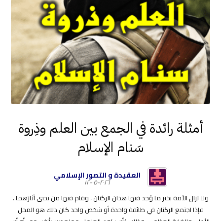
أمثلة رائدة في الجمع بين العلم وذِروة
سَنام الإسلام
العقيدة و التصور الإسلامي
٢٠٢٦-٠٥-١٢
ولا تزال الأمة بخير ما وُجد فيها هذان الركنان ، وقام فيها من يحيي آثارَهما .
فإذا اجتمع الركنان في طائفة واحدة أو شخص واحد كان ذلك هو المحل