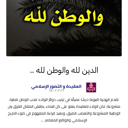
الدين لله والوطن لله ..
العقيدة و التصور الإسلامي
٢٠٢٦-٠٢-٢٤
تقدم الهجرة النبوية درسًا عميقًا في ترتيب دوائر الولاء؛ فحب الوطن فطرة
مشروعة، لكن الولاء للعقيدة يعلو على كل انتماء. يناقش المقال الفرق بين
الوطنية المشروعة والتعصب الضيق، ويعيد قراءة المفهوم في ضوء التاريخ
الإسلامي والواقع المعاصر. ...