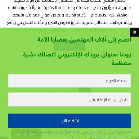
يناقش المقال مسألة تهنئة غير المسلمين بأعيادهم من زاوية فقهية
منهجية، مميزًا بين حسن المعاملة والمداهنة العقدية، ومبينًا خطورة التشبه
والمشاركة الظاهرة في الأعياد الدينية. ويعرض أقوال المذاهب الأربعة،
وينقد توظيف المصالح الدعوية لتجاوز نصوص الشرع ومآلات الفعل في واقع
المسلمين، خاصة في المجتمعات الغربية. ...
انضم إلى آلاف المهتمين بقضايا الأمة
اقرأ المزيد
زودنا بعنوان بريدك الإلكتروني لتصلك نشرة
منتظمة
٢
١
اشترك الآن
نستخدم عنوان بريدك للتواصل معك فقط ولا نسمح بمشاركته مع أي
يستخدم هذا الموقع الكوكيز لتحسين تجربة المستخدم.
قبول وإغلاق