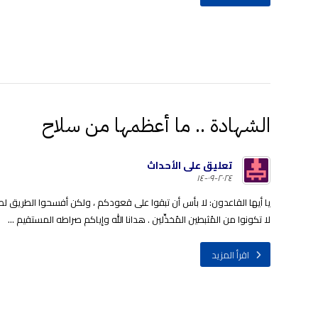
الشهادة .. ما أعظمها من سلاح
تعليق على الأحداث
٢٠٢٤-٠٩-١٤
يا أيها القاعدون: لا بأس أن تبقوا على قعودكم ، ولكن أفسحوا الطريق لط
لا تكونوا من المُثبطين المُخذِّلين . هدانا الله وإياكم صراطه المستقيم ...
اقرأ المزيد