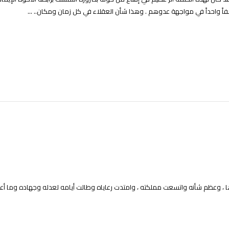
اً واحداً في مواجهة عدوهم . وهذا شأن العقلاء في كل زمان ومكان.. ...
غيرها ، وعظم شأنه واتسعت مملكته ، وامتدت رعاياه وطالت أيامه لعدله وجهاده وما أع