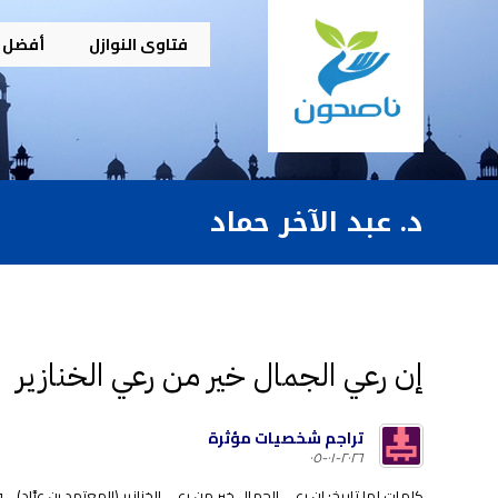
فتاوى النوازل
أفضل م
د. عبد الآخر حماد
إن رعي الجمال خير من رعي الخنازير
تراجم شخصيات مؤثرة
٢٠٢٦-٠١-٠٥
كلمات لها تاريخ: إن رعي الجمال خير من رعي الخنازير (المعتمد بن عبَّاد).