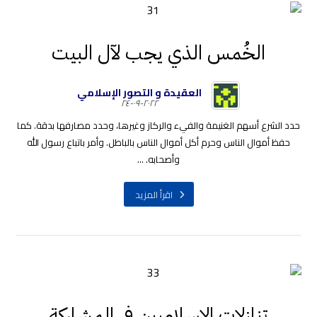
الخُمس الذي يجب لآل البيت
العقيدة و التصور الإسلامي
٢٠٢٢-٠٩-٢٤
حدد الشرع أسهم الغنيمة والفيء والركاز وغيرها، وحدد مصارفها بدقة. كما
حفظ أموال الناس وحرم أكل أموال الناس بالباطل. وأمر باتباع رسول الله
وأصحابه. ...
اقرأ المزيد
تنازلات الإسلاميين في المشاركة