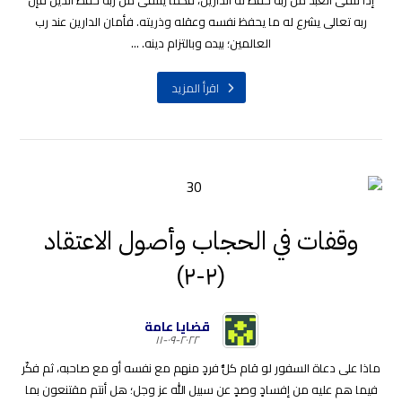
إذا تلقى العبد من ربه حفظ له الدارين، فكما يتلقى من ربه حفظ الدين فإن
ربه تعالى يشرع له ما يحفظ نفسه وعقله وذريته. فأمان الدارين عند رب
العالمين؛ بيده وبالتزام دينه. ...
اقرأ المزيد
وقفات في الحجاب وأصول الاعتقاد
(٢-٢)
قضايا عامة
٢٠٢٢-٠٩-١١
ماذا على دعاة السفور لو قام كلُّ فردٍ منهم مع نفسه أو مع صاحبه، ثم فكّر
فيما هم عليه من إفسادٍ وصدٍ عن سبيل الله عز وجل؛ هل أنتم مقتنعون بما