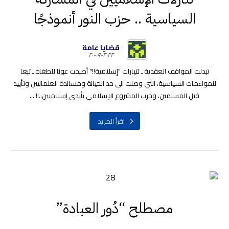
السياسية .. حزب النور أنموذجًا
قضايا عامة
٢٠٢٢-٠٩-٢٠
تبدلت المواقف العقدية ـ لتيارات "إسلامية!!" أصبحت عونا للطغاة ـ تبعا
للمواءمات السياسية، التي وصلت الى حد الخيانة ومساندة العلمانيين وتأييد
قتل المسلمين، وحرب المشروع الإسلامي بأيدي إسلاميين..!! ...
اقرأ المزيد
مصطلح “دُور العبادة”