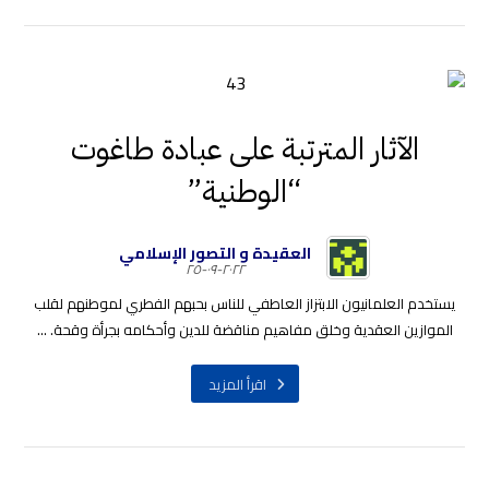
الآثار المترتبة على عبادة طاغوت
“الوطنية”
العقيدة و التصور الإسلامي
٢٠٢٢-٠٩-٢٥
يستخدم العلمانيون الابتزاز العاطفي للناس بحبهم الفطري لموطنهم لقلب
الموازين العقدية وخلق مفاهيم مناقضة للدين وأحكامه بجرأة وقحة. ...
اقرأ المزيد