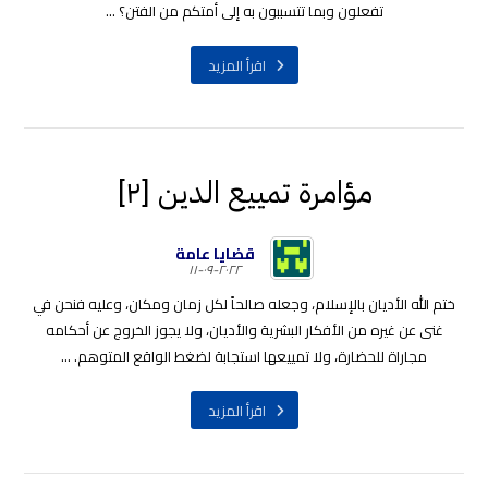
تفعلون وبما تتسببون به إلى أمتكم من الفتن؟ ...
اقرأ المزيد
مؤامرة تمييع الدين [٢]
قضايا عامة
٢٠٢٢-٠٩-١١
ختم الله الأديان بالإسلام، وجعله صالحاً لكل زمان ومكان، وعليه فنحن في
غنى عن غيره من الأفكار البشرية والأديان، ولا يجوز الخروج عن أحكامه
مجاراة للحضارة، ولا تمييعها استجابة لضغط الواقع المتوهم. ...
اقرأ المزيد