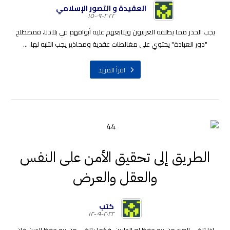
العقيدة و التصور الإسلامي
٢٠٢٢-٠٩-١٥
يجب الحذر مما يطلقه الغربيون ويتابعهم عليه أبواقهم في بلادنا، فمصطلح
"دور العبادة" يحتوي على مغالطات عقدية ومحاذير يجب التنبه لها. ...
اقرأ المزيد
الطريق إلى تحقيق الأمن على النفس
والعقل والعرض
كتب
٢٠٢٢-٠٩-١٢