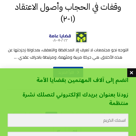
وقفات في الحجاب وأصول الاعتقاد
(١-٢)
قضايا عامة
٢٠٢٢-٠٩-٠٨
التوجه نحو مجتمعات لا تعرف إلا المحافظة والتعفف، بمحاولة زحزحتها عن
هذه الأخلاق، هي حركة مريبة ومتَهمة، ومرتبطة بانحراف عقدي. ...
اقرأ المزيد
انضم إلى آلاف المهتمين بقضايا الأمة
زودنا بعنوان بريدك الإلكتروني لتصلك نشرة
منتظمة
…
٤٣
٤٢
٤١
…
١
٥٤