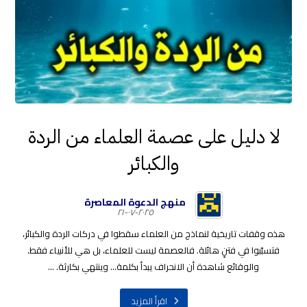
لا دليل على عصمة العلماء من الردة
والكبائر
منهج الدعوة المعاصرة
٢٠٢٥-٠٧-٢١
هذه وقفات تاريخية لنماذج من العلماء سقطوا في دركات الردة والكبائر،
فتسبّبوا في فتنٍ هائلة. فالعصمة ليست للعلماء، بل هي للأنبياء فقط.
والوقائع شاهدة أن الانحراف يبدأ بكلمة... وينتهي بكارثة. ...
اقرأ المزيد