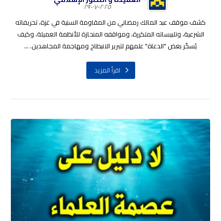
٢٠٢٥-٠٧-٢٩
كشف موقف عبد المالك رمضاني من المقاومة السنية في غزة، تحريفاته
الشرعية، وتلبيساته المتكررة، ومواقفه المنحازة للأنظمة العميلة، وكيف
يُسخّر بعض "الدعاة" علمهم لتبرير الانبطاح ومهاجمة المجاهدين. ...
اقرأ المزيد