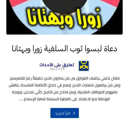
دعاة لبسوا ثوب السلفية زورا وبهتانا
تعليق على الأحداث
٢٠٢٦-٠١-٢٨
مقال تحليلي يكشف الفوارق بين من ينصرون الدين حقيقةً رغم تقصيرهم،
وبين من يرفعون شعارات التدين وهم في خندق الأنظمة الفاسدة. يناقش
مفهوم المواقف الشرعية، ويبرز نماذج من التاريخ كأبي محجن، ويوجه
البوصلة نحو الاعتماد على الفطرة السليمة لنصرة الإسلام. ...
اقرأ المزيد