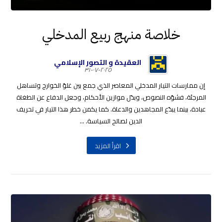
خلاصة منهج ربيع المدخلي
العقيدة و التصور الإسلامي
٢٠٢٥-٠٧-٣١
إن ممارسات التيار المدخلي المعاصر الذي جمع بين غلوّ الخوارج وتساهل
المرجئة، فشوّه النصوص، وبدّل موازين الأحكام، وجعل الدفاع عن الطغاة
عبادة، بينما يبدّع المجاهدين والدعاة. كما يكمن خطر هذا التيار في تحريف
الدين لصالح السياسة. ...
اقرأ المزيد