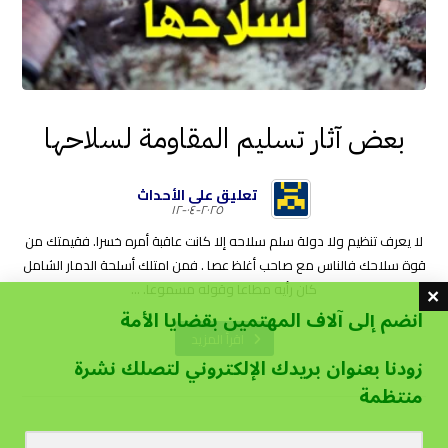
بعض آثار تسليم المقاومة لسلاحها
تعليق على الأحداث
٢٠٢٥-٠٤-١٢
لا يعرف تنظيم ولا دولة سلم سلاحه إلا كانت عاقبة أمره خسرا. فقيمتك من
قوة سلاحك فالناس مع صاحب أغلظ عصا . فمن امتلك أسلحة الدمار الشامل
كان رأيه مطاعا وقوله مسموعا. ...
انضم إلى آلاف المهتمين بقضايا الأمة
اقرأ المزيد
زودنا بعنوان بريدك الإلكتروني لتصلك نشرة
منتظمة