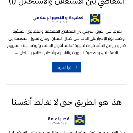
المعاصي بين الاستعلان والاستحلال (١)
العقيدة و التصور الإسلامي
٢٠٢٥-١٢-٠٣
تعرف على الفرق الشرعي بين المعاصي المفسّقة والمعاصي المكفّرة،
وكيف يؤثر الإصرار على الذنب على كمال الإيمان، ومتى تتحول المعصية إلى
كفر يخرج من الملّة. قراءة تحليلية تعتمد أقوال السلف وتوضح بجلاء مفهوم
الاستحلال، ومعصية الشهوة والشبهة، وأحكام الظاهر والباطن. ...
اقرأ المزيد
هذا هو الطريق حتى لا نغالط أنفسنا
قضايا عامة
٢٠٢٥-٠٨-٢٣
هذا النص يعبر عن رؤية عميقة لجوهر الدعوة الإسلامية وثمن التمكين لها،