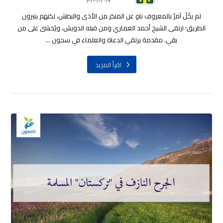
٢٠١٩-٠١-٣١
لم يخْلُ آمرٌ بالمعروف ناهٍ عن المنكر من الأذى والبطش، لكنهم ينيرون
الطريق؛ ارتقى الشيخ أحمد العماري ومن قبله الدويش، ويُخشى على من
بقي. مقدمة يرتقي الدعاة والعلماء في سجون ...
اقرأ المزيد