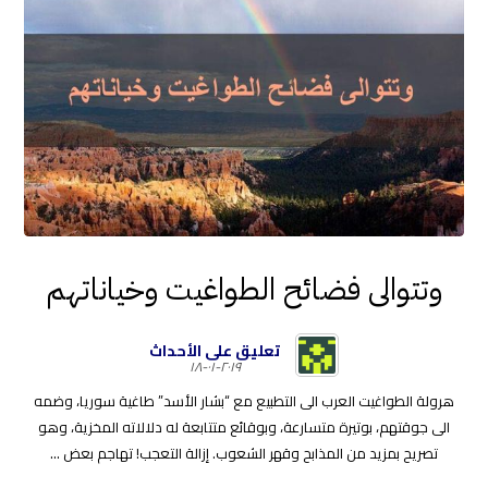
وتتوالى فضائح الطواغيت وخياناتهم
تعليق على الأحداث
٢٠١٩-٠١-١٨
هرولة الطواغيت العرب الى التطبيع مع “بشار الأسد” طاغية سوريا، وضمه
الى جوقتهم، بوتيرة متسارعة، وبوقائع متتابعة له دلالاته المخزية، وهو
تصريح بمزيد من المذابح وقهر الشعوب. إزالة التعجب! تهاجم بعض ...