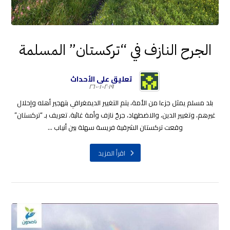
الجرح النازف في “تركستان” المسلمة
تعليق على الأحداث
٢٠١٩-٠١-٢٦
بلد مسلم يمثل جزءا من الأمة، يتم التغيير الديمغرافي بتهجير أهله وإحلال
غيرهم، وتغيير الدين، والاضطهاد، جرحٌ نازف وأمة غائبة. تعريف بـ “تركستان”
وقعت تركستان الشرقية فريسة سهلة بين أنياب ...
اقرأ المزيد