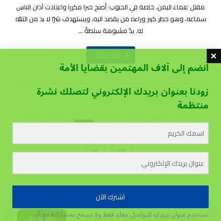
مقتل علماء اليمن، خاصة في الجنوب؛ أصبح خبرا مكررا واعتادت آذان الناس
سماعه، وهو خطر كبير وراءه من يقصد اليه، ويستهدف شرّا لا بد من التنبّه
له. يدٌ مشبوهة سلطةٌ ...
اقرأ المزيد
انضم إلى آلاف المهتمين بقضايا الأمة
زودنا بعنوان بريدك الإلكتروني لتصلك نشرة
منتظمة
…
١٦٠
١٥٩
١٥٨
…
١
١٦٢
اشترك الآن
نستخدم عنوان بريدك للتواصل معك فقط ولا نسمح بمشاركته مع أي
يستخدم هذا الموقع الكوكيز لتحسين تجربة المستخدم.
قبول وإغلاق