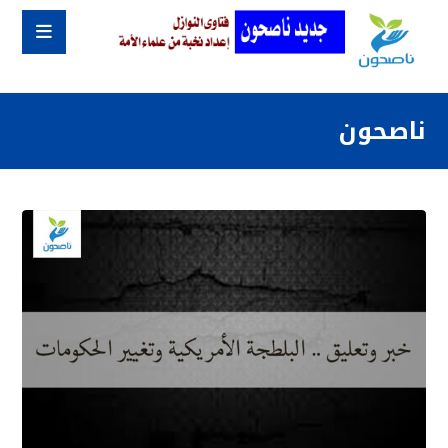
ناصحون