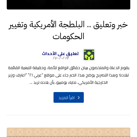
خبر وتعليق .. البلطجة الأمريكية وتغيير
الحكومات
تعليق على الأحداث
٢٠١٩-٠٢-٢٧
يقوم الدعاة والملخصون ببيان حقائق الواقع للأمة، وحقيقة التبعية القائمة
لبلادنا؛ وهذا التصريح يوضح هذا. الخبر جاء على موقع “عربي ٢١” “اعترف وزير
الخارجية الأمريكي، مايك بومبيو، بأن بلاده تريد ...
اقرأ المزيد