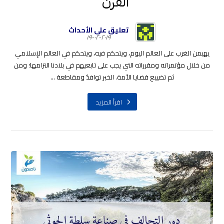
القرن”
تعليق على الأحداث
٢٠١٩-٠٢-١٩
يهيمن الغرب على العالم اليوم، ويتحكم فيه، ويتحكم في العالم الإسلامي
من خلال مؤتمراته ومقرراته التي يجب على تابعيهم في بلادنا التزامها؛ ومن
ثم تضييع قضايا الأمة. الخبر توافدٌ ومقاطعة ...
اقرأ المزيد