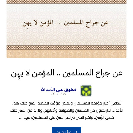
عن جراح المسلمين .. المؤمن لا يهِن
تعليق على الأحداث
٢٠١٩-٠٢-٢٤
تتداعى أخبار مؤلمة للمسلمين وتمكُّن مؤقّت للطغاة. يقبع خلف هذا:
الأعداء التاريخيون من الصليبيين والصهاينة وأذنابهم، ولا بد من السير خلف
خطى الرِّبيين. تزاحُم الفتن تتزاحم الفتن على المسلمين؛ فهذا ...
اقرأ المزيد