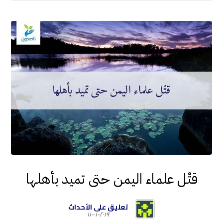
قتْل علماء اليمن حتى تميد بأهلها
تعليق على الأحداث
٢٠١٩-٠١-١١