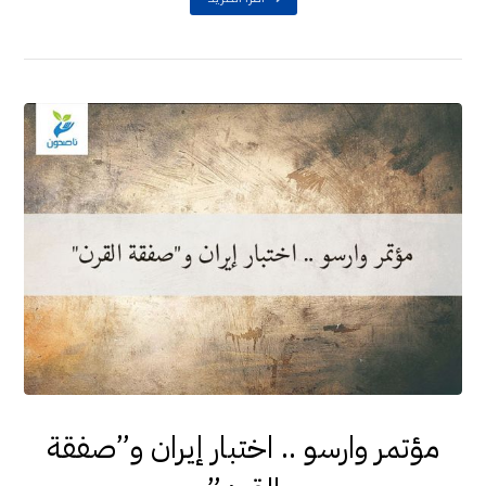
مؤتمر وارسو .. اختبار إيران و”صفقة