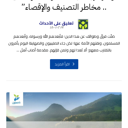
.. مخاطر التصنيف والإقصاء”
تعليق على الأحداث
٢٠١٩-٠١-١٨
ضلّت فرقٌ وطوائف عن هذا الدين؛ فأبعدهم الله ورسوله، وأبعدهم
المسلمون، ونفتهم الأمة عنها؛ لكن جاء الصليبيون والصهاينة اليوم يأمرون
بالتقارب معهم؛ ألا بُعدا لهم ولمن قرّبهم. مقدمة أصاب أهلَ ...
اقرأ المزيد