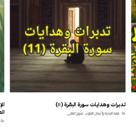
تدبرات وهدايات سورة البقرة (١١)
ال
ال
فقه التزكية وأعمال القلوب
,
منهج التلقي