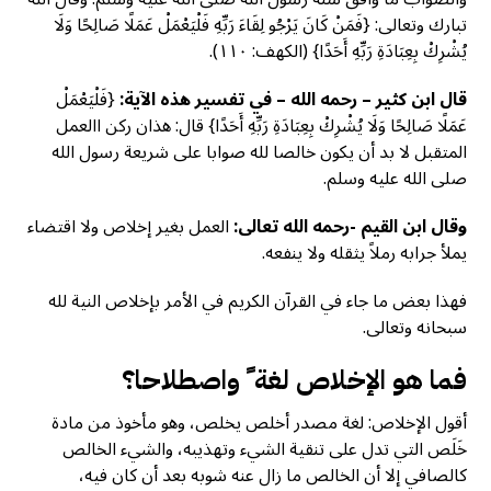
تبارك وتعالى: {فَمَنْ كَانَ يَرْجُو لِقَاءَ رَبِّهِ فَلْيَعْمَلْ عَمَلًا صَالِحًا وَلَا
يُشْرِكْ بِعِبَادَةِ رَبِّهِ أَحَدًا} (الكهف: ١١٠).
قال ابن كثير – رحمه الله – في تفسير هذه الآية:
{فَلْيَعْمَلْ
عَمَلًا صَالِحًا وَلَا يُشْرِكْ بِعِبَادَةِ رَبِّهِ أَحَدًا} قال: هذان ركن االعمل
المتقبل لا بد أن يكون خالصا لله صوابا على شريعة رسول الله
صلى الله عليه وسلم.
وقال ابن القيم -رحمه الله تعالى:
العمل بغير إخلاص ولا اقتضاء
يملأ جرابه رملاً يثقله ولا ينفعه.
فهذا بعض ما جاء في القرآن الكريم في الأمر بإخلاص النية لله
سبحانه وتعالى.
فما هو الإخلاص لغة ً واصطلاحا؟
أقول الإخلاص: لغة مصدر أخلص يخلص، وهو مأخوذ من مادة
خَلَص التي تدل على تنقية الشيء وتهذيبه، والشيء الخالص
كالصافي إلا أن الخالص ما زال عنه شوبه بعد أن كان فيه،