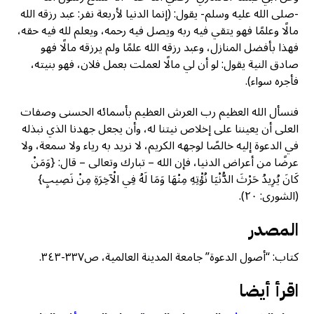
-صلى الله عليه وسلم- يقول: (إنما الدنيا لأربعة نفر: عبد رزقه الله
مالًا وعلمًا فهو يتقي فيه ربه ويصل فيه رحمه، ويعلم لله فيه حقه،
فهذا بأفضل المنازل، وعبد رزقه الله علمًا ولم يرزقه مالًا فهو
صادق النية يقول: لو أن لي مالًا لعملت بعمل فلان، فهو بنيته،
فأجره سواء).
فنسأل الله العظيم رب العرش العظيم بأسمائه الحسنى وصفات
العلى أن يعيننا على إخلاص نيتنا له، وأن يجعل جهدنا الذي نبذله
في الدعوة إليه خالصًا لوجهه الكريم، لا نريد به رياء ولا سمعة، ولا
عرضًا من أعراض الدنيا، فإن الله – تبارك وتعالى – قال: {وَمَنْ
كَانَ يُرِيدُ حَرْثَ الدُّنْيَا نُؤْتِهِ مِنْهَا وَمَا لَهُ فِي الْآخِرَةِ مِنْ نَصِيبٍ}
(الشورى: ٢٠).
المصدر
كتاب: “أصول الدعوة” جامعة المدينة العالمية، ص٣٣٧-٣٤٣.
اقرأ أيضا