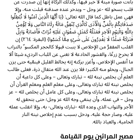
باءت صورة ميتة لا خير فيها، وكذلك الزكاة إنها إن صدرت عن
قلب يسخو لله -عز وجل – ويدخر عنده صدقته قبلت منه، وإلا
فهي عمل باطل كما قال الله تعالى: {يَا أَيُّهَا الَّذِينَ آمَنُوا لَا تُبْطِلُوا
صَدَقَاتِكُمْ بِالْمَنِّ وَالْأَذَى كَالَّذِي يُنْفِقُ مَالَهُ رِئَاءَ النَّاسِ وَلَا يُؤْمِنُ
بِاللَّهِ وَالْيَوْمِ الْآخِرِ فَمَثَلُهُ كَمَثَلِ صَفْوَانٍ عَلَيْهِ تُرَابٌ فَأَصَابَهُ وَابِلٌ
فَتَرَكَهُ صَلْدًا لَا يَقْدِرُونَ عَلَى شَيْءٍ مِمَّا كَسَبُوا} (البقرة: ٢٦٤) إن
القلب المقفرَّ من الإخلاص لا ينبت قبولا كالحجر المكسو ّ بالتراب
لا يخرج زرعًا، والقشور الخادعة لا تغني عن اللباب الرديء شيئا ألا
ما أنفس الإخلاص، وأغزر بركته إنه يخالط القليل فينمّيه حتى يزن
الجبال، ويخلو منه الكثير؛ فلا يزن عند الله مثقال ذرة، فعلى طالب
العلم أن يخلص نيته لله – تبارك وتعالى – وعلى كل داعية أن
يخلص نيته لله تبارك وتعالى، وعلى معلم العلم ومعلم القرآن أن
يخلص نيته لله تبارك وتعالى، وعلى كل عامل أن يخلص لله – عز
وجل – في عمله، وأن يبتغي وجه الله عز وجل؛ حتى يتحقق له
الأجر والثواب الذي وعده الله -تبارك وتعالى- به، وإلا انقلب عمله
عليه، وصار حجة عليه، ودخل بسبب عدم إخلاص نيته النار
الحامية، والعياذ بالله.
مصير المرائين يوم القيامة