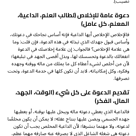
نصيب).
دعوة عامة للإخلاص (لطالب العلم، الداعية،
المعلم، كل عامل)
فالإخلاص الإخلاص أيها الداعية فإنه أساس نجاحك في دعوتك،
وأساس قبول جهدك الذي تبذله في هذه الدعوة، فإن قلت: وما
هي علامة الإخلاص؟ فالجواب: إن علامة إخلاصك في الدعوة
انفعالك بالدعوة وتحسسك لها، وبذل أقصى الجهد في تبليغها؛
لأن من أخلص لشيء أعطاه كل ما يملك من ماله ووقته وجهده
وفكره، وكل إمكانياته، لابد أن تكون كلها في خدمة الدعوة، وتحت
تصرفها.
تقديم الدعوة على كل شيء (الوقت، الجهد،
المال، الفكر)
فالداعية الذي يعطي دعوته ماله ويبخل عليها بوقته، أو يعطيها
جهده الجسمي ويضن عليها بنتاج عقله؛ لا يمكن أن يكون مخلصًا
لدعوته، ولا مهتما بنشرها؛ لأن الداعية المخلص يجب أن تكون
دعوته هي شغله الشاغل الذي لا يصرفه عنه صارفه مهما عظم،