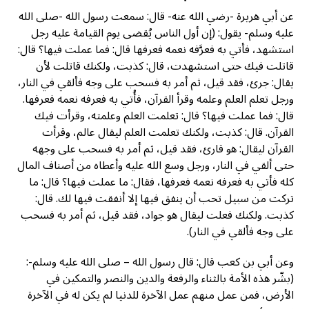
عن أبي هريرة -رضي الله عنه- قال: سمعت رسول الله -صلى الله
عليه وسلم- يقول: (إن أول الناس يُقضى يوم القيامة عليه رجل
استشهد، فأتي به فعرَّفه نعمه فعرفها قال: فما عملت فيها؟ قال:
قاتلت فيك حتى استشهدت، قال: كذبت، ولكنك قاتلت لأن
يقال: جرئ، فقد قيل، ثم أمر به فسحب على وجه فألقي في النار،
ورجل تعلم العلم وعلمه وقرأ القرآن، فأُتي به فعرفه نعمه فعرفها.
قال: فما عملت فيها؟ قال: تعلمت العلم وعلمته، وقرأت فيك
القرآن. قال: كذبت، ولكنك تعلمت العلم ليقال عالم، وقرأت
القرآن ليقال: هو قارئ، فقد قيل، ثم أمر به فسحب على وجهه
حتى ألقي في النار، ورجل وسع الله عليه وأعطاه من أصناف المال
كله فأتي به فعرفه نعمه فعرفها، فقال: ما عملت فيها؟ قال: ما
تركت من سبيل تحب أن ينفق فيها إلا أنفقت فيها لك. قال:
كذبت. ولكنك فعلت ليقال هو جواد، فقد قيل، ثم أمر به فسحب
على وجه فألقي في النار).
وعن أبي بن كعب قال: قال رسول الله – صلى الله عليه وسلم-:
(بشّر هذه الأمة بالثناء والرفعة والدين والنصر والتمكين في
الأرض، فمن عمل منهم عمل الآخرة للدنيا لم يكن له في الآخرة