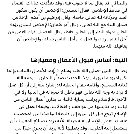
والصافي قد يقال لما لا شوب فيه، وقد تعدَّدت عبارات العلماء
في ضابط الإخلاص، فقال التستري: الإخلاص أن يكون سكون
العبد وحركاته لله تعالى خاصة، وقال إبراهيم بن أدهم: الإخلاص
صدق النية مع الله تعالى، وقال أبو عثمان: الإخلاص نسيان رؤية
الخلق بدوام النظر إلى الخالق فقط، وقال الفضيل: ترك العمل من
أجل الناس رياء، والعمل من أجل الناس شرك، والإخلاص أن
يعافيك الله منهما.
النية: أساس قبول الأعمال ومعيارها
وقد قال النبي -صلى الله عليه وسلم -: (إنما الأعمال بالنيات وإنما
لكل امرئ ما نوى)، وبهذا الحديث صد َّر البخاري – رحمه الله –
كتابه الصحيح، وأقامه مقام الخطبة له؛ إشارة منه إلى أن كل عمل
لا يراد به وجه الله تعالى فهو باطل لا ثمرة له في الدنيا ولا في
الآخرة، فالإسلام يرقب بعناية فائقة ما يقارن أعمال الناس من
نيات وما يلابسها من عواطف وانفعالات، وقيمة العمل في
الإسلام ترجع قبل كل شيء إلى طبيعة البواعث التي تمخضت
عنه، قد يعطي الإنسان هبة جزيلة؛ لأنه يريد بصنائع المعروف أن
يستميل إليه القلوب، وقد يعطيها لأنه يريد أن يجزي خيرًا من