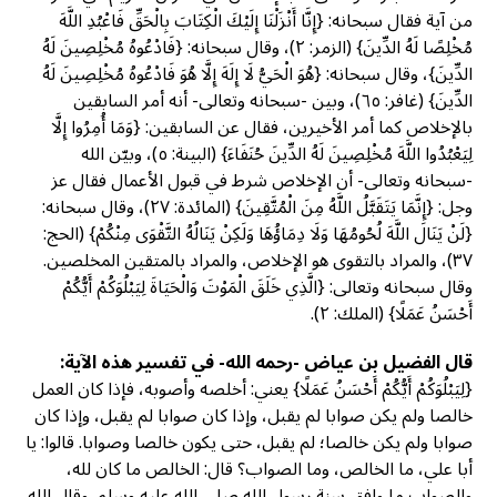
من آية فقال سبحانه: {إِنَّا أَنْزَلْنَا إِلَيْكَ الْكِتَابَ بِالْحَقِّ فَاعْبُدِ اللَّهَ
مُخْلِصًا لَهُ الدِّينَ} (الزمر: ٢)، وقال سبحانه: {فَادْعُوهُ مُخْلِصِينَ لَهُ
الدِّينَ}، وقال سبحانه: {هُوَ الْحَيُّ لَا إِلَهَ إِلَّا هُوَ فَادْعُوهُ مُخْلِصِينَ لَهُ
الدِّينَ} (غافر: ٦٥)، وبين -سبحانه وتعالى- أنه أمر السابقين
بالإخلاص كما أمر الأخيرين، فقال عن السابقين: {وَمَا أُمِرُوا إِلَّا
لِيَعْبُدُوا اللَّهَ مُخْلِصِينَ لَهُ الدِّينَ حُنَفَاءَ} (البينة: ٥)، وبيّن الله
-سبحانه وتعالى- أن الإخلاص شرط في قبول الأعمال فقال عز
وجل: {إِنَّمَا يَتَقَبَّلُ اللَّهُ مِنَ الْمُتَّقِينَ} (المائدة: ٢٧)، وقال سبحانه:
{لَنْ يَنَالَ اللَّهَ لُحُومُهَا وَلَا دِمَاؤُهَا وَلَكِنْ يَنَالُهُ التَّقْوَى مِنْكُمْ} (الحج:
٣٧)، والمراد بالتقوى هو الإخلاص، والمراد بالمتقين المخلصين.
وقال سبحانه وتعالى: {الَّذِي خَلَقَ الْمَوْتَ وَالْحَيَاةَ لِيَبْلُوَكُمْ أَيُّكُمْ
أَحْسَنُ عَمَلًا} (الملك: ٢).
قال الفضيل بن عياض -رحمه الله- في تفسير هذه الآية:
{لِيَبْلُوَكُمْ أَيُّكُمْ أَحْسَنُ عَمَلًا} يعني: أخلصه وأصوبه، فإذا كان العمل
خالصا ولم يكن صوابا لم يقبل، وإذا كان صوابا لم يقبل، وإذا كان
صوابا ولم يكن خالصا؛ لم يقبل، حتى يكون خالصا وصوابا. قالوا: يا
أبا علي، ما الخالص، وما الصواب؟ قال: الخالص ما كان لله،
والصواب ما وافق سنة رسول الله صلى الله عليه وسلم. وقال الله