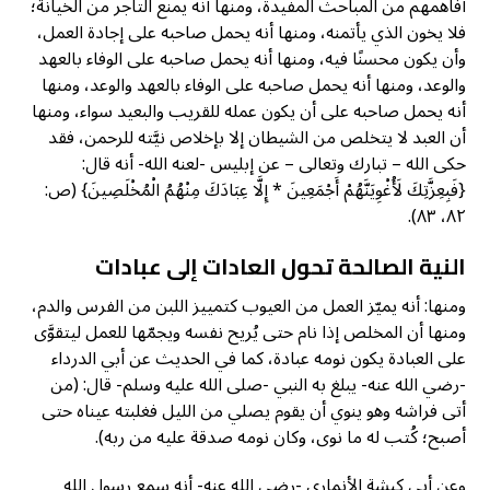
أفاهمهم من المباحث المفيدة، ومنها أنه يمنع التاجر من الخيانة؛
فلا يخون الذي يأتمنه، ومنها أنه يحمل صاحبه على إجادة العمل،
وأن يكون محسنًا فيه، ومنها أنه يحمل صاحبه على الوفاء بالعهد
والوعد، ومنها أنه يحمل صاحبه على الوفاء بالعهد والوعد، ومنها
أنه يحمل صاحبه على أن يكون عمله للقريب والبعيد سواء، ومنها
أن العبد لا يتخلص من الشيطان إلا بإخلاص نيَّته للرحمن، فقد
حكى الله – تبارك وتعالى – عن إبليس -لعنه الله- أنه قال:
{فَبِعِزَّتِكَ لَأُغْوِيَنَّهُمْ أَجْمَعِينَ * إِلَّا عِبَادَكَ مِنْهُمُ الْمُخْلَصِينَ} (ص:
٨٢، ٨٣).
النية الصالحة تحول العادات إلى عبادات
ومنها: أنه يميّز العمل من العيوب كتمييز اللبن من الفرس والدم،
ومنها أن المخلص إذا نام حتى يُريح نفسه ويجمّها للعمل ليتقوَّى
على العبادة يكون نومه عبادة، كما في الحديث عن أبي الدرداء
-رضي الله عنه- يبلغ به النبي -صلى الله عليه وسلم- قال: (من
أتى فراشه وهو ينوي أن يقوم يصلي من الليل فغلبته عيناه حتى
أصبح؛ كُتب له ما نوى، وكان نومه صدقة عليه من ربه).
وعن أبي كبشة الأنماري -رضي الله عنه- أنه سمع رسول الله