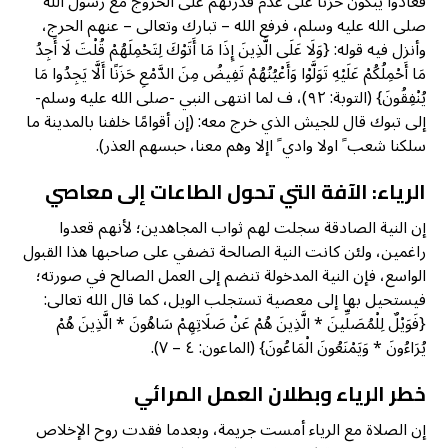
فعادوا يبكون حزنا على عدم قدرتهم على الخروج مع رسول الله
صلى الله عليه وسلم، فرفع الله – تبارك وتعالى – عنهم الحرج،
وأنزل فيه قوله: {وَلَا عَلَى الَّذِينَ إِذَا مَا أَتَوْكَ لِتَحْمِلَهُمْ قُلْتَ لَا أَجِدُ
مَا أَحْمِلُكُمْ عَلَيْهِ تَوَلَّوْا وَأَعْيُنُهُمْ تَفِيضُ مِنَ الدَّمْعِ حَزَنًا أَلَّا يَجِدُوا مَا
يُنْفِقُونَ} (التوبة: ٩٢)، ف لما انتهى النبي -صلى الله عليه وسلم-
إلى تبوك قال للجيش الذي خرج معه: (إن أقوامًا خلفنا بالمدينة ما
سلكنا شعب ً اولا وادي ً اإلا وهم معنا، حبسهم العذر).
الرياء: الآفة التي تحول الطاعات إلى معاصي
إن النية الصادقة سجلت لهم ثواب المجاهدين؛ لأنهم قعدوا
راغمين، ولئن كانت النية الصالحة تضفي على صاحبها هذا القبول
الواسع، فإن النية المدخولة تنضم إلى العمل الصالح في صورته؛
فيستحيل بها إلى معصية تستجلب الويل، كما قال الله تعالى:
{فَوَيْلٌ لِلْمُصَلِّينَ * الَّذِينَ هُمْ عَنْ صَلَاتِهِمْ سَاهُونَ * الَّذِينَ هُمْ
يُرَاءُونَ * وَيَمْنَعُونَ الْمَاعُونَ} (الماعون: ٤ – ٧).
خطر الرياء وبطلان العمل المرائي
إن الصلاة مع الرياء أمست جريمة، وبعدما فقدت روح الإخلاص