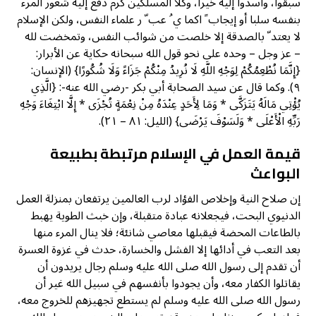
سبقوا، وأسدوا إليه خيرا، وكلا المسلكين كرم دفع إليه شعور المرء
بنفسه سلبا أو إيجاب ً اكما ي ُ عب ّ ر علماء النفس، ولكن الإسلام
لا يعتد ّ بالصدقة إلا خلصت من شوائب النفس، وتمخضت لله
– عز وجل – وحده على نحو قول الله سبحانه حكاية عن الأبرار:
{إِنَّمَا نُطْعِمُكُمْ لِوَجْهِ اللَّهِ لَا نُرِيدُ مِنْكُمْ جَزَاءً وَلَا شُكُورًا} (الإنسان:
٩). وكما قال عن سيد الصحابة أبي بكر -رضي الله عنه-: {الَّذِي
يُؤْتِي مَالَهُ يَتَزَكَّى * وَمَا لِأَحَدٍ عِنْدَهُ مِنْ نِعْمَةٍ تُجْزَى * إِلَّا ابْتِغَاءَ وَجْهِ
رَبِّهِ الْأَعْلَى * وَلَسَوْفَ يَرْضَى} (الليل: ٨١ – ٢١).
قيمة العمل في الإسلام مرتبطة بطبيعة
البواعث
إن صلاح النية وإخلاص الفؤاد لرب العالمين يرتفعان بمنزلة العمل
الدنيوي البحت، فيجعلانه عبادة متقبلة، وإن خبث الطوية يهبط
بالطاعات المحضة فيقبلها معاصي شانئة؛ فلا ينال المرء منها
بعد التعب في أدائها إلا الفشل والخسارة، حدث في غزوة العسرة
أن تقدم إلى رسول الله صلى الله عليه وسلم رجال يريدون أن
يقاتلوا الكفار معه، وأن يجودوا بأنفسهم في سبيل الله غير أن
رسول الله صلى الله عليه وسلم لم يستطع تجهيزهم للخروج معه،