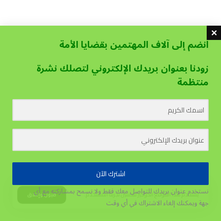
انضم إلى آلاف المهتمين بقضايا الأمة
زودنا بعنوان بريدك الإلكتروني لتصلك نشرة
منتظمة
اشترك الآن
نستخدم عنوان بريدك للتواصل معك فقط ولا نسمح بمشاركته مع أي
يستخدم هذا الموقع الكوكيز لتحسين تجربة المستخدم.
قبول وإغلاق
جهة
ويمكنك إلغاء الاشتراك في أي وقت