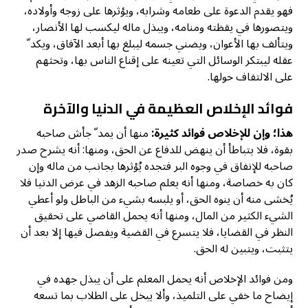
فهو يقدم الدعوة على طعامه وشرابه، ويؤثرها على زوجه وأولاده،
ويتصورها في يقظته ومنامه، ويبذل ماله ليكسب لها الأنصار،
ويتألف بها الأعوان، ويضني جسمه ليبلغ بها أبعد الآفاق، ويكد ّ
عقله ليبتكر الوسائل التي تعينه على إقناع الناس بها، وتحثهم
على الالتفاف حولها.
فوائد الإخلاص العظيمة في الدنيا والآخرة
هذا؛ وإن للإخلاص فوائد كثيرة:
منها أن يمد ّ جأش صاحبه
بقوة، فلا يتباطأ أن ينهض للدفاع عن الحق، ومنها: أنه يشرح صدر
صاحبه للإنفاق في وجوه البر فتجده يُؤثرها بجانب من ماله وإن
كان به خصاصة، ومنها أنه يعلم صاحبه الزهد في عرض الدنيا فلا
يُخشى منه أن ينوه الحق، أو يلبسه بشيء من الباطل ولو أعطي
الشيء الكثير من المال، ومنها أنه يحمل القاضي على تحقيق
النظر في القضايا، فلا يتسرع في القضية ويفصل فيها إلا بعد أن
يتثبت، ويتبين له الحق.
ومن فوائد الإخلاص أنه يحمل المعلم على أن يبذل جهده في
إيضاح ما خفي على التلميذ، وألا يبخل على الطلاب بما تسعه