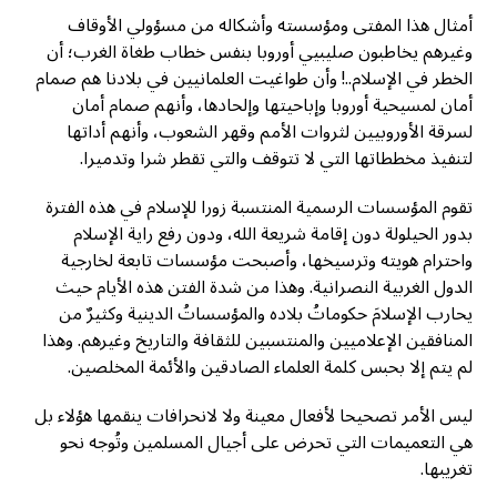
أمثال هذا المفتى ومؤسسته وأشكاله من مسؤولي الأوقاف
وغيرهم يخاطبون صليبيي أوروبا بنفس خطاب طغاة الغرب؛ أن
الخطر في الإسلام..! وأن طواغيت العلمانيين في بلادنا هم صمام
أمان لمسيحية أوروبا وإباحيتها وإلحادها، وأنهم صمام أمان
لسرقة الأوروبيين لثروات الأمم وقهر الشعوب، وأنهم أداتها
لتنفيذ مخططاتها التي لا تتوقف والتي تقطر شرا وتدميرا.
تقوم المؤسسات الرسمية المنتسبة زورا للإسلام في هذه الفترة
بدور الحيلولة دون إقامة شريعة الله، ودون رفع راية الإسلام
واحترام هويته وترسيخها، وأصبحت مؤسسات تابعة لخارجية
الدول الغربية النصرانية. وهذا من شدة الفتن هذه الأيام حيث
يحارب الإسلامَ حكوماتُ بلاده والمؤسساتُ الدينية وكثيرٌ من
المنافقين الإعلاميين والمنتسبين للثقافة والتاريخ وغيرهم. وهذا
لم يتم إلا بحبس كلمة العلماء الصادقين والأئمة المخلصين.
ليس الأمر تصحيحا لأفعال معينة ولا لانحرافات ينقمها هؤلاء بل
هي التعميمات التي تحرض على أجيال المسلمين وتُوجه نحو
تغريبها.