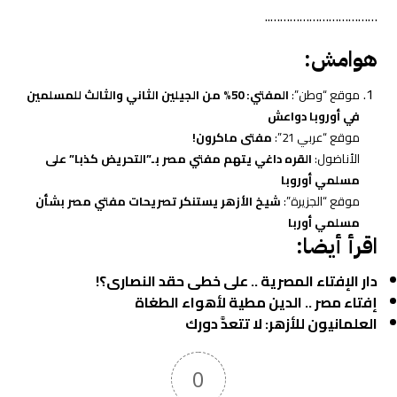
……………………………..
هوامش:
موقع “وطن”:
المفتي: 50% من الجيلين الثاني والثالث للمسلمين
في أوروبا دواعش
موقع “عربي 21”:
مفتى ماكرون!
الأناضول:
القره داغي يتهم مفتي مصر بـ”التحريض كذبا” على
مسلمي أوروبا
موقع “الجزيرة”:
شيخ الأزهر يستنكر تصريحات مفتي مصر بشأن
مسلمي أوربا
اقرأ أيضا:
دار الإفتاء المصرية .. على خطى حقد النصارى؟!
إفتاء مصر .. الدين مطية لأهواء الطغاة
العلمانيون للأزهر: لا تتعدَّ دورك
0