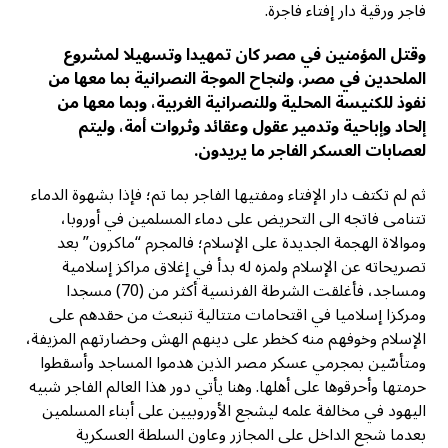
فاجر ورقية دار إفتاء فاجرة.
وقتل المؤمنين في مصر كان تمهيدا وتسهيلا لمشروع
الملحدين في مصر، ولنجاح الموجة النصرانية بما معها من
نفوذ للكنيسة المحلية وللنصرانية الغربية، وبما معها من
إلحاد وإباحية وتدمير عقول وعقائد وثروات أمة، وليتم
لعصابات العسكر الفاجر ما يريدون.
ثم لم تكتف دار الإفتاء ومفتيها الفاجر بما تم؛ فإذا بشهوة الدماء
تتنامى فاتجه الى التحريض على دماء المسلمين في أوروبا،
وموالاة الهجمة الجديدة على الإسلام؛ فالمجرم “ماكرون” بعد
تصريحاته عن الإسلام ولمزه له بدأ في إغلاق مراكز إسلامية
ومساجد، فأغلقت الشرطة الفرنسية أكثر من (70) مسجدا
ومركزا إسلاميا في اقتحامات متتالية تنبعث من حقدهم على
الإسلام وخوفهم منه كخطر على دينهم الهش وحضارتهم المزيفة،
ومتأسّين بمجرمي عسكر مصر الذين هدموا المساجد وأسقطوا
حرمتها وأحرقوها على أهلها. وهنا يأتي دور هذا العالم الفاجر شبيه
اليهود في مخالفة علمه ليشجع الأوروبيين على أبناء المسلمين
بعدما شجع الداخل على المجازر وعاون السلطة العسكرية