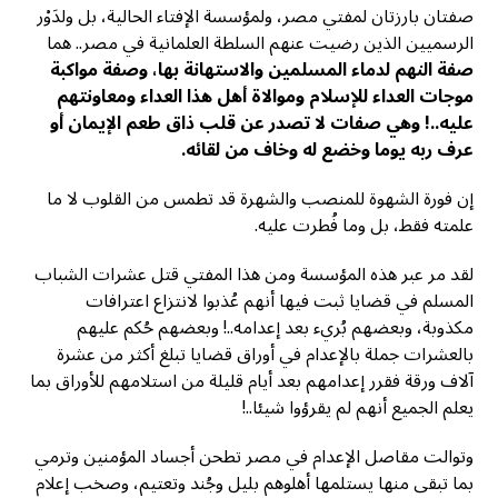
صفتان بارزتان لمفتي مصر، ولمؤسسة الإفتاء الحالية، بل ولدَوْر
الرسميين الذين رضيت عنهم السلطة العلمانية في مصر.. هما
صفة النهم لدماء المسلمين والاستهانة بها، وصفة مواكبة
موجات العداء للإسلام وموالاة أهل هذا العداء ومعاونتهم
عليه..! وهي صفات لا تصدر عن قلب ذاق طعم الإيمان أو
عرف ربه يوما وخضع له وخاف من لقائه.
إن فورة الشهوة للمنصب والشهرة قد تطمس من القلوب لا ما
علمته فقط، بل وما فُطرت عليه.
لقد مر عبر هذه المؤسسة ومن هذا المفتي قتل عشرات الشباب
المسلم في قضايا ثبت فيها أنهم عُذبوا لانتزاع اعترافات
مكذوبة، وبعضهم بُريء بعد إعدامه..! وبعضهم حُكم عليهم
بالعشرات جملة بالإعدام في أوراق قضايا تبلغ أكثر من عشرة
آلاف ورقة فقرر إعدامهم بعد أيام قليلة من استلامهم للأوراق بما
يعلم الجميع أنهم لم يقرؤوا شيئا..!
وتوالت مقاصل الإعدام في مصر تطحن أجساد المؤمنين وترمي
بما تبقى منها يستلمها أهلوهم بليل وجُند وتعتيم، وصخب إعلام