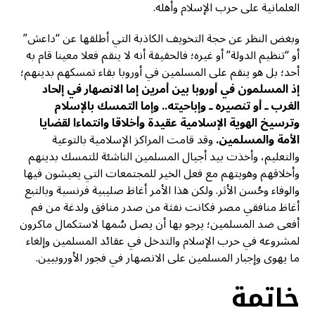
العلمانية على حرب الإسلام وأهله.
وبغض النظر عن حجة التخويف الكاذبة التي أطلقها عن “داعش”
أو “تنظيم الدولة” أو غيره؛ فالحقيقة أنه لا ينقم فعلا معينا قام به
أحد؛ بل هو ينقم على المسلمين في أوروبا بقاء تمسكهم بدينهم؛
إذ المسلمون في أوروبا بين أمرين إما الانصهار في إلحاد
الغرب ـ أو تنصيره ـ وإباحيته.. وإما التمسك بالإسلام
وترسيخ الهوية الإسلامية عقيدة وأخلاقا وانتماءا لقضايا
الأمة والمسلمين.
وقد قامت المراكز الإسلامية بالتوعية
والتعليم، وأخذت بيد أجيال المسلمين الناشئة للتمسك بدينهم
وأخلاقهم وهويتهم مع فعل الخير للمجتمعات التي يعيشون فيها
والوفاء وحُسن الأثر. ولكن هذا الأمر أغاظ صليبية فرنسية وبالتبع
أغاظ منافقي مصر فكانت نفثة من صدر منافق ولدغة من فم
أفعى ضد المسلمين؛ يرجو بها أن يصل سُمها لاستكمال ماكرون
لمشروعه في حرب الإسلام والتدخل في عقائد المسلمين وإلغاء
ما يهوى وإجبار المسلمين على الانصهار في فجور الأوروبيين.
خاتمة