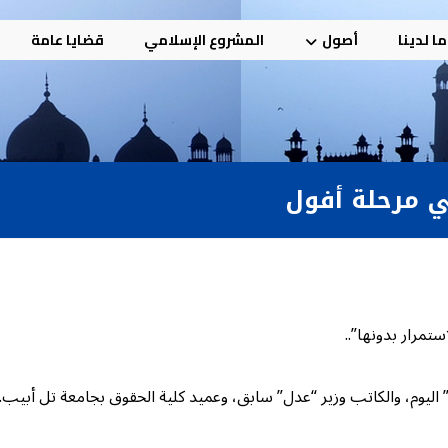
ا لدينا
أصول
المشروع الإسلامي
قضايا عامة
 مرحلة أفول
ستمرار بدونها”..
وم، والكاتب وزير “عدل” سابق، وعميد كلية الحقوق بجامعة تل أبيب.. عمره (٨٩