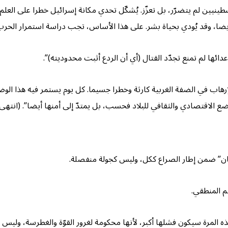
يين لم يتضرّر، بل تعزّز. يُشكّل تحدي مكانة إسرائيل خطرا على العلم و
 أيضا، وقد يُودي بحياة بشر. على هذا الأساس، تجب دراسة استمرار الحرب
عدائها لم تمنع تجدّد القتال (أي أن الردع أثبت محدوديته)”.
لإرهاب في الضفة الغربية كارثة وخطرا جسيما. كل يوم يستمر فيه هذا ا
ع الاقتصادي والثقافي للبلاد فحسب، بل يمتدّ إلى أمنها أيضا”. (انتهى)
وفان” ضمن إطار الصراع ككل، وليس كجولة منفصلة.
م المنطقي.
ه المرة سيكون فشلها أكبر، لأنها محكومة لغرور القوّة والغطرسة، وليس ل