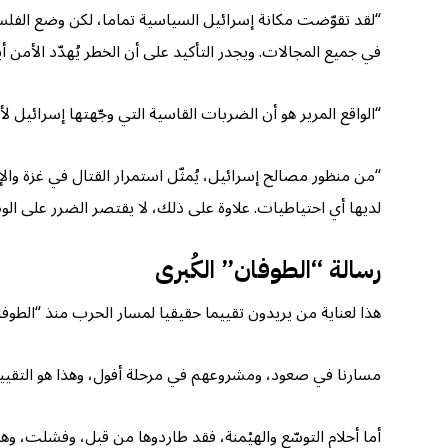
“لقد تقوّضت مكانة إسرائيل السياسية تماما، لكن وضع الفلسطين
في جميع المجالات. ويجدر التأكيد على أن الخطر يُهدّد الأمن
“الواقع المرير هو أن الضربات القاسية التي وجّهتها إسرائيل لأ
“من منظور مصالح إسرائيل، يُمثّل استمرار القتال في غزة وا
لديها أي احتياطيات. علاوة على ذلك، لا يقتصر الضرر على الوض
رسالة “الطوفان” الكُبرى
هذا لعناية من يريدون تقييما حقيقيا لمسار الحرب منذ “الط
مسارنا في صعود، ومشروعهم في مرحلة أفول، وهذا هو التقيي
أما أحلام التوسّع والهيْمنة، فقد طاردوها من قبل، وفشلت، وهذ