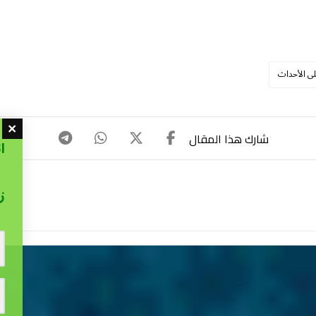
لى الأحداث
ا
ز