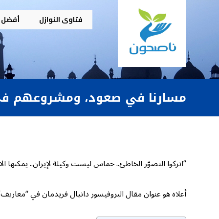
فتاوى النوازل
أفضل م
مسارنا في صعود، ومشروعهم في
“اتركوا التصوّر الخاطئ.. حماس ليست وكيلة لإيران.. يمكنها الا
أعلاه هو عنوان مقال البروفيسور دانيال فريدمان في “معاريف” الي