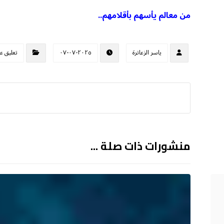
من معالم يأسهم بأقلامهم..
ياسر الزعاترة
٢٠٢٥-٠٧-٠٧
تعليق ع
منشورات ذات صلة ...