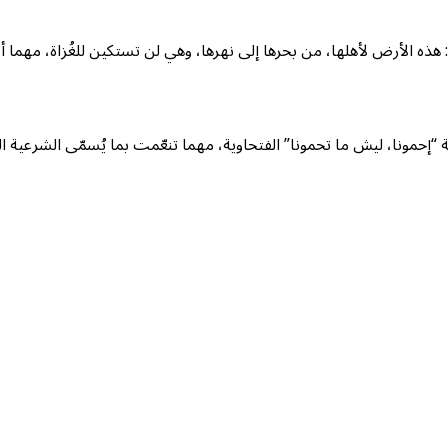
ون: هذه الأرض لأهلها، من بحرها إلى نهرها، وهي لن تستكين للغُزاة، مهما
ة “إحمونا، ليش ما تحمونا” الفتحاوية، مهما تنعّمت بما يُسمّى الشرعية الع