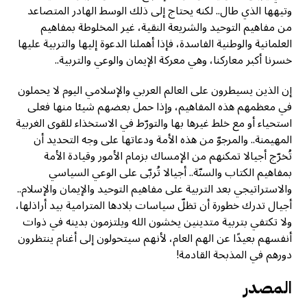
وتيهها الذي طال.. لكنه يحتاج إلى ذلك الوسط الهادر المتصاعد
من مفاهيم التوحيد والشريعة النقية، غير المخلوطة بمفاهيم
العلمانية والوطنية الفاسدة، فإذا أهملنا الدعوة إليها والتربية عليها
خسرنا أكبر معاركنا، وهي معركة الإيمان والوعي والتربية..
إن الذين يسيطرون على العالم العربي والإسلامي اليوم لا يحملون
في معظمهم هذه المفاهيم، وإذا حمل بعضهم شيئا منها فعلى
استحياء أو مع خلط غيرها بها والتورّط في الاستخذاء للقوى الغربية
المهيمنة.. والمرجوّ من هذه الأمة ودعاتها على وجه التحديد أن
تُخرّج أجيالا تمكنهم من الإمساك بزمام الأمور وقيادة الأمة
بمفاهيم الكتاب والسنّة.. أجيالا تُربّى على الوعي السياسي
والاستراتيجي بعد التربية على مفاهيم التوحيد والإيمان والإسلام..
أجيال تدرك خطورة أن تظلّ سياسات بلادها المترامية بيد أراذلها،
ولا تكتفي بتربية متدينين يخشون الله ويلتزمون بدينه في ذوات
أنفسهم بعيدًا عن الهم العام، لأنهم سيتحولون إلى أغنام ينتظرون
دورهم في المذبحة القادمة!
المصدر