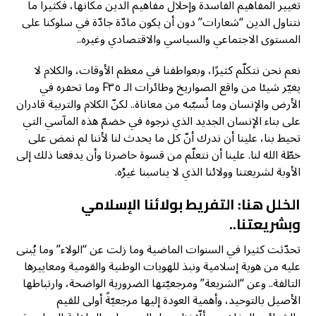
تغيير المفاهيم الفاسدة وإحلال مفاهيم الدين مكانها، فكثيرا ما
نتناول الدين “شعارات” دون أن يكون مادّة جادّة في سلوكنا على
المستوى الاجتماعي والسياسي والاقتصادي وغيره..
نعم نحن نتكلّم كثيرًا، وبعواطفنا في معظم الأوقات، والكلام لا
يغيّر شيئا من واقع الصواريخ وطائرات الـ F٣٥ وما تحفره في
الأرض والإنسان وما تُسبّبه من معاناة.. لكنّ الكلام والتربية قادران
على بناء الإنسان الجديد الذي نرجوه في خضمّ هذه المآسي التي
تحيط بنا، علينا أن ندرك أنّ كل ما يحدث لنا لأننا لم نمض على
خطّة الله لنا. علينا أن نتعلّم من قسوة حاضرنا وأن يدفعنا ذلك إلى
الأوبة لشريعتنا وولائنا الذي لا يناسبنا غيرُه.
الخلل هنا: التفريط بولائنا الإسلامي
وبشريعتنا..
تحدّثت كثيرا في السنوات الماضية وما زلت عن “الولاء” وما يُبنى
عليه من هوية إسلامية ونبذ للهويات الوطنية والقومية ومعاييرها
التالفة.. وعن “الشريعة” ومرجعيّتها الضرورية الواضحة، وارتباطها
الأصيل بالتوحيد، وأهمية العودة إليها مرجعيّةً أولى للقيم