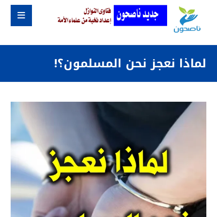
لماذا نعجز نحن المسلمون؟!