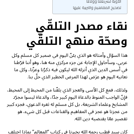
الأوبة لشريعتنا وولائنا
تصحيح المفاهيم والتربية عليها
نقاء مصدر التلقّي
وصحّة منهج التلقّي
هذا السؤال وأمثاله هو الذي يئنّ اليوم في ضمير كل مسلم وكل
عربي، وسأحاول الإجابة عن جزء مركزي منه هنا، وهو أننا فرّطنا
في أسس الدين الذي أنزله الله ليكون فيه ذكرُنا وعزّنا، وكل ما
نعانيه اليوم هو عرَض لهذا المرض الخطير الذي حلّ بنا.
ولذلك، فمع كل الأسى والعجز الذي يلفّنا من المحيط إلى المحيط،
فإنّ الواجب المنوط بالدعاة اليوم كبير جدّا، والدعاة ليسوا مجرّد
المشايخ وعلماء الشريعة، بل كل مسلم له ثغره الدعوي، فجزء كبير
من عجزنا هو عجز في المفاهيم والقناعات قبل كل شيء، هو
تقصير عمّا يقتضيه دين الله.
كان سيد قطب رحمه الله يخبرنا في كتاب “المعالم” بماذا اختلف