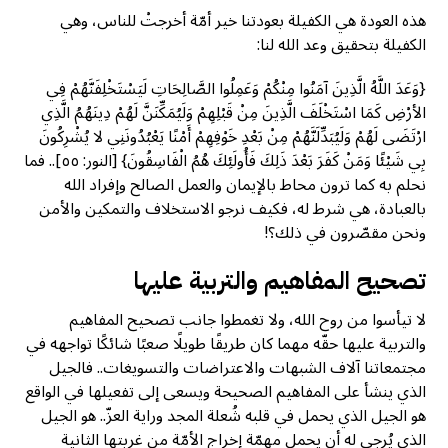
هذه العودة هي الكفيلة بعودتنا خير أمّة أخرجتْ للناس، وهي
الكفيلة بتحقيق وعد الله لنا:
{وَعَدَ اللَّهُ الَّذِينَ آمَنُوا مِنْكُمْ وَعَمِلُوا الصَّالِحَاتِ لَيَسْتَخْلِفَنَّهُمْ فِي
الأرْضِ كَمَا اسْتَخْلَفَ الَّذِينَ مِنْ قَبْلِهِمْ وَلَيُمَكِّنَنَّ لَهُمْ دِينَهُمُ الَّذِي
ارْتَضَى لَهُمْ وَلَيُبَدِّلَنَّهُمْ مِنْ بَعْدِ خَوْفِهِمْ أَمْنًا يَعْبُدُونَنِي لا يُشْرِكُونَ
بِي شَيْئًا وَمَنْ كَفَرَ بَعْدَ ذَلِكَ فَأُولَئِكَ هُمُ الْفَاسِقُونَ} [النور: ٥٥].. فما
نحلم به كما ترون محاط بالإيمان والعمل الصالح وإفراد الله
بالعبادة، هي شرط له، فكيف نرجو الاستخلاف والتمكين والأمن
ونحن مقصّرون في ذلك؟!
تصحيح المفاهيم والتربية عليها
لا تيأسوا من روح الله، ولا تغمطوا جانب تصحيح المفاهيم
والتربية عليها حقّه مهما كان طريقًا طويلًا صعبًا شائكًا تواجهه في
مجتمعاتنا آلاف الشبهات والاعتراضات والتسويغات.. فالجيل
الذي ينشأ على المفاهيم الصحيحة ويسعى إلى تفعيلها في الواقع
هو الجيل الذي يحمل في قلبه شُعلة المجد وراية العزّ.. هو الجيل
الذي يُرجى له أن يحمل مهمّة إخراج الأمّة من غربتها الثانية