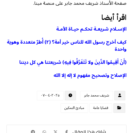
صفحة الأستاذ شريف محمد جابر على منصة ميتا.
اقرأ أيضا
الإسـلام شريعـة تحكـم حيـاة الأمـة
كيف أخرج رسول الله للناس خير أمة؟ (٢) أُطرٌ متعددة وهوية
واحدة
(أَنْ أَقِيمُوا الدِّينَ ولا تَتَفَرَّقُوا فِيهِ) شريعتنا هي كل ديننا
الإصلاح وتصحيح مفهوم لا إله إلا الله
شريف محمد جابر
٢٠٢٥-٠٤-٠٧
قضايا عامة
مبادئ التمكين