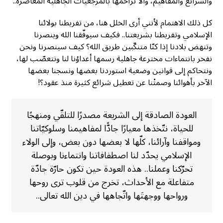
والشرائع والمفاهيم، وألّا نزاحمها بالمرجعيات الجاهلية المعاصرة..
كل ذلك الاهتمام لأنني أرى الخلل هنا، من تفريطنا بولائنا
الإسلامي وتفريطنا بشريعتنا.. فكيف سيوفّقنا الله وينصرنا
وتنهض بلادنا إذا كنّا متنكّبين طريق الله؟ كيف سينصرنا ونحن
نفخر بانتماءات مخترعة جاهلية رسمها أعداؤنا لنا ونتعصّب لها،
ونتحاكم إلى قوانين وضعية استوردنا بعضها ونسجنا بعضها
الآخر بأهوائنا وصمتْنا عن تعطيل شرائع كثيرة منذ عقود؟!
العودة الصادقة إلى الشريعة مصدرًا للتلقّي ومنهجًا
للحياة، نتّخذها معيارًا جادًّا لمفاهيمنا وسلوكيّاتنا
ومواقفنا وآرائنا، كلّها لا بعضها دون بعض، وإلى الولاء
الإسلامي يحدّد لنا اصطفافاتنا وانتماءنا وبوصلة
تحرّكنا وعملنا.. هذه العودة حين تكون حارّة جادّة
متفاعلة مع الأحداث، تخرج من قلوب ترى روحها
ورواحها ووجهتَها واتّجاهها في دين الله تعالى..