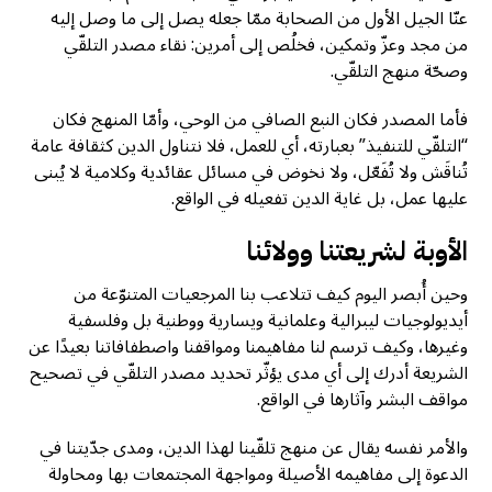
عنّا الجيل الأول من الصحابة ممّا جعله يصل إلى ما وصل إليه
من مجد وعزّ وتمكين، فخلُص إلى أمرين: نقاء مصدر التلقّي
وصحّة منهج التلقّي.
فأما المصدر فكان النبع الصافي من الوحي، وأمّا المنهج فكان
“التلقّي للتنفيذ” بعبارته، أي للعمل، فلا نتناول الدين كثقافة عامة
تُناقَش ولا تُفَعّل، ولا نخوض في مسائل عقائدية وكلامية لا يُبنى
عليها عمل، بل غاية الدين تفعيله في الواقع.
الأوبة لشريعتنا وولائنا
وحين أُبصر اليوم كيف تتلاعب بنا المرجعيات المتنوّعة من
أيديولوجيات ليبرالية وعلمانية ويسارية ووطنية بل وفلسفية
وغيرها، وكيف ترسم لنا مفاهيمنا ومواقفنا واصطفافاتنا بعيدًا عن
الشريعة أدرك إلى أي مدى يؤثّر تحديد مصدر التلقّي في تصحيح
مواقف البشر وآثارها في الواقع.
والأمر نفسه يقال عن منهج تلقّينا لهذا الدين، ومدى جدّيتنا في
الدعوة إلى مفاهيمه الأصيلة ومواجهة المجتمعات بها ومحاولة