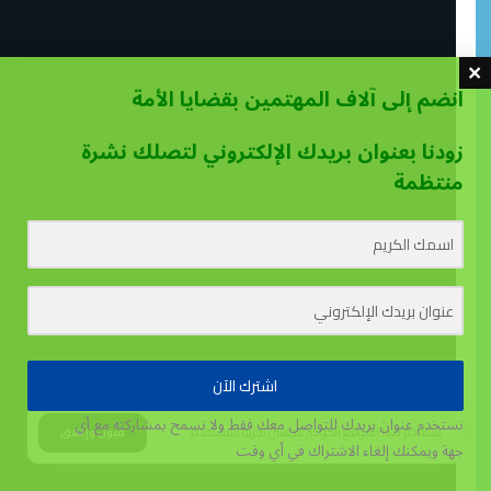
انضم إلى آلاف المهتمين بقضايا الأمة
زودنا بعنوان بريدك الإلكتروني لتصلك نشرة
منتظمة
اشترك الآن
نستخدم عنوان بريدك للتواصل معك فقط ولا نسمح بمشاركته مع أي
يستخدم هذا الموقع الكوكيز لتحسين تجربة المستخدم.
قبول وإغلاق
جهة
ويمكنك إلغاء الاشتراك في أي وقت