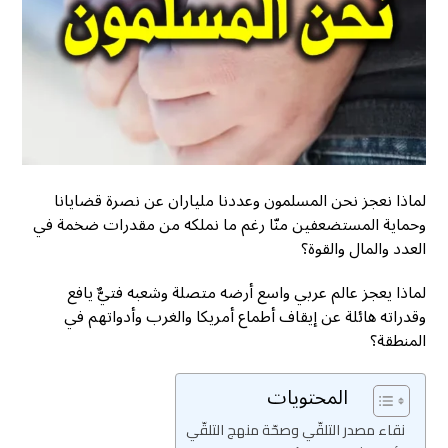
لماذا نعجز نحن المسلمون وعددنا ملياران عن نصرة قضايانا
وحماية المستضعفين منّا رغم ما نملكه من مقدرات ضخمة في
العدد والمال والقوة؟
لماذا يعجز عالم عربي واسع أرضه متصلة وشعبه فتيٌّ يافع
وقدراته هائلة عن إيقاف أطماع أمريكا والغرب وأدواتهم في
المنطقة؟
المحتويات
نقاء مصدر التلقّي وصحّة منهج التلقّي