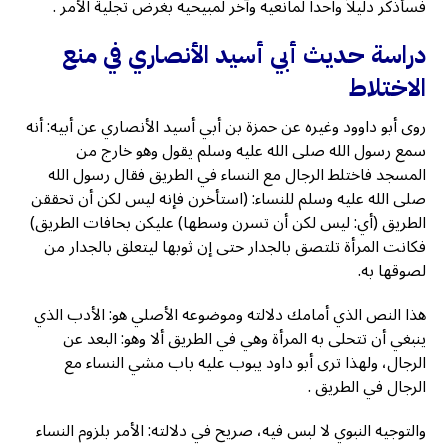
فسأذكر دليلاً واحداً لمانعيه وآخر لمبيحيه بغرض تجلية الأمر .
دراسة حديث أبي أسيد الأنصاري في منع
الاختلاط
روى أبو داوود وغيره عن حمزة بن أبي أسيد الأنصاري عن أبيه: أنه
سمع رسول الله صلى الله عليه وسلم يقول وهو خارج من
المسجد فاختلط الرجال مع النساء في الطريق فقال رسول الله
صلى الله عليه وسلم للنساء: (استأخرن فإنه ليس لكن أن تحققن
الطريق (أي: ليس لكن أن تسرن وسطها) عليكن بحافات الطريق)
فكانت المرأة تلتصق بالجدار حتى إن ثوبها ليتعلق بالجدار من
لصوقها به.
هذا النص الذي أمامك دلالته وموضوعه الأصلي هو: الأدب الذي
ينبغي أن تتحلى به المرأة وهي في الطريق ألا وهو: البعد عن
الرجال، ولهذا ترى أبو داود يبوب عليه باب مشي النساء مع
الرجال في الطريق .
والتوجيه النبوي لا لبس فيه، صريح في دلالته: الأمر بلزوم النساء