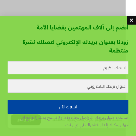
انضم إلى آلاف المهتمين بقضايا الأمة
زودنا بعنوان بريدك الإلكتروني لتصلك نشرة
منتظمة
اشترك الآن
نستخدم عنوان بريدك للتواصل معك فقط ولا نسمح بمشاركته مع أي
يستخدم هذا الموقع الكوكيز لتحسين تجربة المستخدم.
قبول وإغلاق
جهة
ويمكنك إلغاء الاشتراك في أي وقت