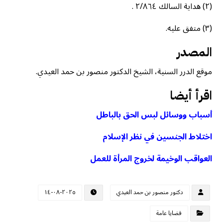
(٢) هداية السالك ٢/٨٦٤ .
(٣) متفق عليه.
المصدر
موقع الدرر السنية، الشيخ الدكتور منصور بن حمد العيدي.
اقرأ أيضا
أسباب ووسائل لبس الحق بالباطل
اختلاط الجنسين في نظر الإسلام
العواقب الوخيمة لخروج المرأة للعمل
دكتور منصور بن حمد العيدي
٢٠٢٥-٠٨-١٤
قضايا عامة