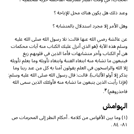
وعند ذلك هل يكون هناك محل للإباحة ؟
وهل الأمر إلا مجرد استدلال بالمتشابه ؟
عن عائشة رضي الله عنها قالت: تلا رسول الله صلى الله عليه
وسلم هذه الآية {هو الذي أنزل عليك الكتاب منه آيات محكمات
هن أم الكتاب وأخر متشابهات فأما الذين في قلوبهم زيغ
فيتبعون ما تشابه منه ابتغاء الفتنة وابتغاء تأويله وما يعلم تأويله
إلا الله والراسخون في العلم يقولون آمنا به كل من عند ربنا وما
يذكر إلا أولو الألباب}. قالت: قال رسول الله صلى الله عليه وسلم:
(فإذا رأيت الذين يتبعون ما تشابه منه فأولئك الذين سمى الله
٣
فاحذروهم)
.
الهوامش
(١) وما بين الأقواس من كلامه . أحكام النظر إلى المحرمات ص
٨١- ٨٤ .