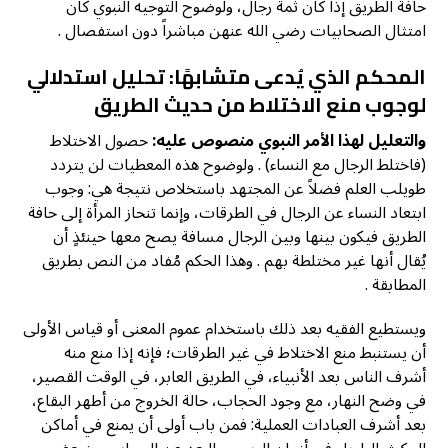
حافة الطريق إذا كان ثمة رجال، ولوضوح التوجيه النبوي كان
امتثال الصحابيات رضي الله عنهن مباشراً دون استفصال .
المحكم الذي يُدعى متشابهًا: تحليل استدلالي
لوجوب منع الاختلاط من حديث الطريق
والتعليل لهذا الأمر النبوي منصوص عليه:
حصول الاختلاط
(فاختلط الرجال مع النساء) . ولوضوح هذه المعطيات لن يتردد
طويلب العلم فضلاً عن المجتهد باستخلاص نتيجة هي: وجوب
ابتعاد النساء عن الرجال في الطرقات، وإنما تنحاز المرأة إلى حافة
الطريق فيكون بينها وبين الرجال مسافة يصح معها حينئذٍ أن
يُقال أنها غير مختلطة بهم . وهذا الحكم مُفاد من النص بطريق
المطابقة .
ويستطيع الفقيه بعد ذلك باستخدام عموم المعنى أو قياس الأولى
أن يستنبط منع الاختلاط في غير الطرقات؛ فإنه إذا منع منه
أشرف الناس بعد الأنبياء، في الطريق العابر، في الوقت القصير،
في وضح النهار، مع وجود الحجاب، حالة الخروج من أطهر البقاع،
بعد أشرف العبادات العملية: فمن باب أولى أن يمنع في أماكن