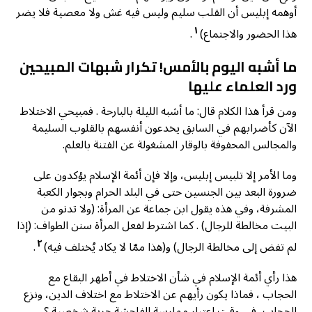
أوهمه إبليس أن القلب سليم وليس فيه غش ولا معصية فلا يضر
١
هذا الحضور والاجتماع)
.
ما أشبه اليوم بالأمس! تكرار شبهات المبيحين
ورد العلماء عليها
ومن قرأ هذا الكلام قال: ما أشبه الليلة بالبارحة . فمبيحي الاختلاط
الآن كأضرابهم في السابق يخدعون أنفسهم بالقلوب السليمة
والمجالس المحفوفة بالوقار المشغولة عن الفتنة بالعلم.
وما الأمر إلا تلبيس إبليس، وإلا فإن أئمة الإسلام يؤكدون على
ضرورة البعد بين الجنسين حتى في البلد الحرام وبجوار الكعبة
المشرفة، وفي هذه يقول ابن جماعة عن المرأة: (ولا تدنو من
البيت مخالطة للرجال) . كما اشترط لفعل المرأة سنن الطواف: (إذا
٢
لم تفض إلى مخالطة الرجال) و(هذا ممّا لا يكاد يُختلف فيه)
.
هذا رأي أئمة الإسلام في شأن الاختلاط في أطهر البقاع مع
الحجاب ، فماذا يكون رأيهم عن الاختلاط مع اختلاف الدين، ونزع
الحجاب، في وقت اعتبار ممارسة الفاحشة حرية شخصية ؟