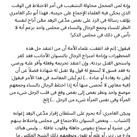
وإنه لمن المخجل محاولة التشغيب في أمر الاختلاط في الوقت
الذي يحكي فيه العلماء الإجماع على حرمته، فهذا أبو بكر العامري
يؤلف رسالة في الرد على بعض مدّعي الزهد ممّن أباح لنفسه
النظر للنساء وجمع الرجال والنساء في مجلس واحد بزعم أنه لا
بأس في ذلك في مجلس الذكر!
فيقول: (ثم قد اتفقت علماء الأمة أن من اعتقد حل هذه
المحظورات وإباحة امتزاج الرجال بالنسوان الأجانب فقد كفر
واستحق القتل بردته، وإن اعتقد تحريمه وفعله وأقر عليه ورضي
به فقد فسق لا يُسمع له قول ولا تقبل له شهادة فضلاً عن أن
يُظن به زهادة أو عبادة …) ثم يُبيّن المفاسد في هذا الأمر فيقول:
(فيه معاصٍ لا تُحصى منها أنه إذا اختلط الرجال بالنساء وجمعهم
موضع واحد ونظر بعض إلى بعض وقع في قلب الرجل شيء من
المرأة وفي نفس المرأة شيء من الرجل …) إلخ.
ويبيّن العامري: أنه يحرم على السلطان إقرار مدّعي الزهد إغواءه
(الشباب … وبعض النسوان بالاجتماع في مجلس واختلاط بينهم
في عشرة أو سماع بنفوس جاهلة وقلوب غافلة … وليس هناك
وازع من دين أو علم أو تقوى ويوهمهم ذلك الشيخ الملبّس ما