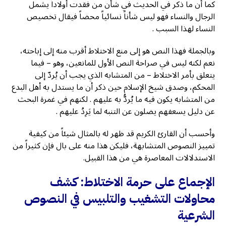
كما أن ما ذكر في الحديث في شأن من فقدت أولاداً يشمل
الرجال والنساء فهو ليس شأناً نسائياً محضاً فيقال تخصيص
النساء لهذا السبب .
وبالجملة فهذا النص هو إلى منع الاختلاط أقرب منه إلى إباحته،
نعم لكنه ليس في صراحة النص الأول للمانعين، وهو – فيما
يتعلق بأمر الاختلاط – من المتشابه الذي يجب أن يُردّ إلى
المحكم، وصدق شيخ الإسلام حين ذكر أن ما يستدل به أهل البدع
من المتشابه يكون فيه ما يُردُّ به عليهم . لكنهم في غمرة البحث
عن دليل يسعفهم يضلون عن التنبه لما يَرِدُ عليهم .
وأحسب أن القارئ الكريم قد ظهر له بالمثال شيئاً من كيفية
تمييز النصوص المتشابهة، فليكن هذا منه على بال فإن كثيراً من
الاستدلالات المعاصرة هي من هذا القبيل.
الإجماع على حرمة الاختلاط: كشف
محاولات التشغيب والتلبيس في النصوص
الشرعية