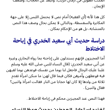
المكث الطويل في أزمان الريب، والبعد عن الحجاب، وضعف
الإيمان .
كل هذا لأنه (أي الفقيه) أمام نص لا يحتمل اللبس إلا على جهة
المكابرة والسفسطة، وبالتالي لا يمكن بحال وصف هذا النص
بالمتشابه، بل هو من الإحكام بمكان .
دراسة حديث أبي سعيد الخدري في إباحة
الاختلاط
أما المجيزون فإنهم يستدلون على إباحته بما رواه البخاري وغيره
عن أبي سعيد الخدري: (قال النساء للنبي صلى الله عليه وسلم
غلبنا عليك الرجال فاجعل لنا يوما من نفسك فوعدهن يوما لقيهن
فيه فوعظهن وأمرهن فكان فيما قال لهن: ما منكن امرأة تقدم
ثلاثة من ولدها إلا كان لها حجابا من النار. فقالت امرأة: واثنين؟
فقال واثنين) .
فهذا النص عند المجيزين محكم في إباحة الاختلاط .
تفنيد استدلال المجيزين بحديث وعظ النساء