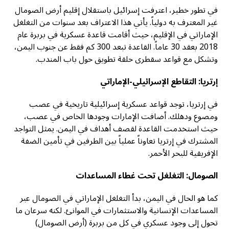
في تطور خطير، اعترفت إسرائيل باستقلال إقليم أرض الصومال
غير المعترف به دولياً. يأتي هذا الاعتراف بعد سنوات من التغلغل
الإماراتي في الإقليم، حيث أقامت قاعدة عسكرية في بربرة عام
2018 بعقد 30 عاماً. القاعدة تبعد 300 كم فقط عن جنوب اليمن،
وتشكل مع قواعد سقطرى حلقة تطويق حول باب المندب.
إرتريا: التقاطع الإسرائيلي-الإماراتي
في إرتريا، توجد قواعد عسكرية إسرائيلية تاريخية في عصب
ومصوع ودهلك. أضافت الإمارات وجودها الخاص في عصب،
حيث استخدمت القاعدة لقصف أهداف في اليمن. يمثل التواجد
المشترك في إرتريا تعاوناً عملياً بين الطرفين في تأمين الضفة
الإفريقية للبحر الأحمر.
الصومال: التغلغل تحت غطاء المساعدات
كما هو الحال في اليمن، بدأ التغلغل الإماراتي في الصومال عبر
المساعدات الإنسانية والاستثمارات في الموانئ. لكنه سرعان ما
تحول إلى وجود عسكري في كل من بربرة (أرض الصومال)