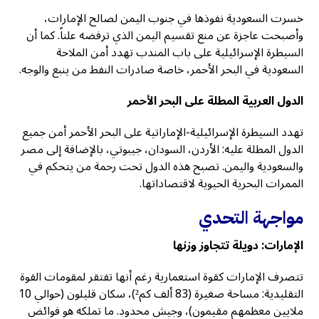
خسرت السعودية نفوذها في جنوب اليمن لصالح الإمارات،
وأصبحت عاجزة عن منع تقسيم اليمن الذي ترفضه علناً. كما أن
السيطرة الإسرائيلية على باب المندب تهدد أمن الملاحة
السعودية في البحر الأحمر، خاصة صادرات النفط من ينبع والوجه.
الدول العربية المطلة على البحر الأحمر
تهدد السيطرة الإسرائيلية-الإماراتية على البحر الأحمر أمن جميع
الدول المطلة عليه: الأردن، السودان، جيبوتي، بالإضافة إلى مصر
والسعودية واليمن. تصبح هذه الدول تحت رحمة من يتحكم في
الممرات البحرية الحيوية لاقتصاداتها.
مواجهة التحدي
الإمارات: دويلة تتجاوز وزنها
تتصرف الإمارات كقوة استعمارية رغم أنها تفتقر لمقومات القوة
التقليدية: مساحة صغيرة (83 ألف كم²)، سكان قليلون (حوالي 10
ملايين معظمهم مقيمون)، وجيش محدود. ما تملكه هو فوائض