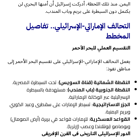
اليمن. منذ تلك اللحظة، أدركت إسرائيل أن أمنها البحري لن
يكتمل دون السيطرة على بريم وباب المندب.
التحالف الإماراتي-الإسرائيلي.. تفاصيل
المخطط
التقسيم العملي للبحر الأحمر
يعمل التحالف الإماراتي-الإسرائيلي على تقسيم البحر الأحمر إلى
مناطق نفوذ:
النقطة الشمالية (قناة السويس)
: تحت السيطرة المصرية.
النقطة الجنوبية (باب المندب)
: مستهدفة بالسيطرة
الإسرائيلية عبر الوكالة الإماراتية.
الجزر الاستراتيجية
: تسيطر الإمارات على سقطرى وعبد الكوري
وبريم اليمنية.
القواعد العسكرية
: للإمارات قواعد في بربرة (أرض الصومال)
وبوصاصو (بونتلاند) وعصب (إرتريا).
الدور الإسرائيلي التاريخي في القرن الإفريقي