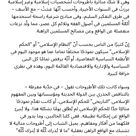
وهي لا شكّ متأثّرة بأطروحات لشخصيات إسلامية وغير إسلامية
برزتْ في السنوات الأخيرة، وأحسب أنّها عبثتْ – مع الأسف –
في طرق التفكير السليم، وفي مبادئ شرعية راسخة استخدمها
أئمّةُ المسلمين في أصول الفقه وتلائم كل عصر، مما ولّد نزعات
منفصلة عن الواقع وعن مصالح المسلمين الراهنة.
إنّ كثيرًا من الناس يحسب أنّ “النظام الإسلامي” أو “الحكم
الإسلامي” سيكون نموذجًا مختلفًا تماما عما هو موجود اليوم في
الأنظمة السياسية المعاصرة، أو أنّه يرفض تمامًا كل البنى
السياسية والإدارية والاقتصادية القائمة اليوم، وهذه في نظري
خرافة كبيرة.
وسواء كانت تلك الأطروحات تقول – في حدّية مفرطة –
بالتناقض الجذري بين الدولة الحديثة ومؤسساتها وبين المفهوم
الإسلامي “التاريخي” للحكم الإسلامي، أو كانت تقدّم نموذجًا
مثاليّا جدّا للحكم الإسلامي لم يُطبَّق يومًا بشكله هذا، ولا يُنبئ
الواقع عن إمكانية تطبيقه.. ففي كلتا الحالتين، وما يدور في
فلكهما من أفكار ومفاهيم، يميل الشباب إلى أطروحات مثالية لا
تشتبك مع الواقع الراهن بعقلية “ما لا يُدرك كُلّه لا يُترك كُلّه”