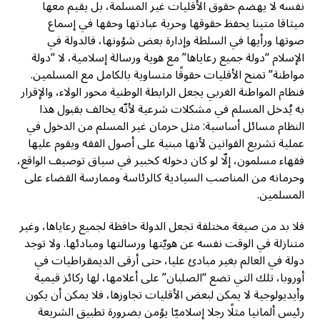
نفسه لا يهضم حقوق الأقليات غير المسلمة، بل يقيم معها
ميثاقا متينا يحفظ حقوقها وحرية عبادتها وحقها في إسماع
صوتها ورأيها في السلطة وإدارة بعض شؤونها، فالدولة في
الإسلام “دولة جميع رعاياها” مع هوية ورسالة إسلامية، لا “دولة
مواطنة” تمنح الأقليات حقوقًا متساوية بالكامل مع المسلمين.
فنظام المواطنة الغربي يجعل الرابطة الوطنية محور الولاء، والإقرار
به يُدخل المسلم في مشكلات شرعية لأنّه يخالف بقبول هذا
النظام مسائل أساسية: مثل حرمان غير المسلم من الدخول في
عملية تشريع القوانين لأنها مبنية على أصول الفقه ويقوم عليها
فقهاء مسلمون، إلّا لو كان دخوله كخبير في سياق توصيف الواقع،
وحرمانه من المناصب السيادية كالرئاسة وممارسة القضاء على
المسلمين.
فلا بد من صيغة مختلفة تجعل الدولة حافظة لجميع رعاياها، وغير
متنازلة في الوقت نفسه عن هويّتها ورسالتها ومبادئها. ولا توجد
دولة في العالم بغير مبادئ عليا، حتى أرقى الديمقراطيات في
أوروبا، تلك التي تضع “الصلبان” على أعلامها، لها ركائز قيمية
وأيديولوجية لا يمكن لبعض الأقليات تجاوزها، فلا يمكن أن يكون
رئيس ألمانيا مثلًا رجلا إسلاميّا يؤمن بضرورة تطبيق الشريعة