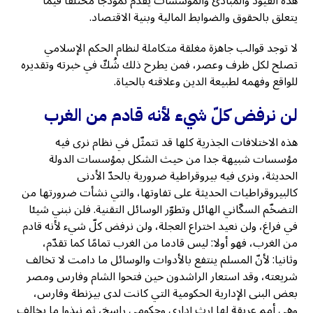
هذه القيود والمبادئ والمؤسسات يقدّم نموذجًا مختلفا فيما
يتعلق بالحقوق والضوابط المالية وبنية الاقتصاد.
لا توجد قوالب جاهزة مغلقة متكاملة لنظام الحكم الإسلامي
تصلح لكل ظرف وعصر، فمن يطرح ذلك شُكّ في خبرته وتقديره
للواقع وفهمه لطبيعة الدين وعلاقته بالحياة.
لن نرفض كلّ شيء لأنه قادم من الغرب
هذه الاختلافات الجذرية كلها قد تتمثّل في نظام نرى فيه
مؤسسات شبيهة جدا من حيث الشكل بمؤسسات الدولة
الحديثة، ونرى فيه بيروقراطية ضرورية بالحدّ الأدنى
كالبيروقراطيات الحديثة على تفاوتها، والتي نشأت ضرورتها من
التضخّم السكّاني الهائل وتطوّر الوسائل التقنية. فلن نبني شيئا
في فراغ، ولن نعيد اختراع العجلة، ولن نرفض كلّ شيء لأنه قادم
من الغرب، فهو أولا: ليس قادما من الغرب تمامًا كما تقدّم،
وثانيا: لأنّ المسلم ينتفع بالأدوات والوسائل ما دامت لا تخالف
شريعته، وقد استعار الراشدون حين فتحوا الشام وفارس ومصر
بعض البنى الإدارية الحكومية التي كانت لدى بيزنطة وفارس،
وهي أمم عريقة لها إرث إداري وحكومي راسخ، ثم نبذوا ما يخالف