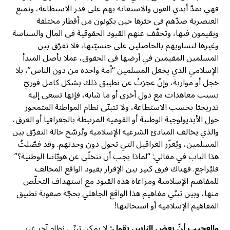
فهي تمدّ أيدي العون والاستعانة بهم على قدر الاستطاعة، وتمنع
العنصرية ضدّهم في حيّزها حين يكونون من أقطار مختلفة
ويقيمون فيها، وتخفّف عنهم القيود الحقوقية في المال والسياسة
وغيرها لتساويهم بالحاصلين على جنسيّتها، فلا تفرّق بين
المسلمين المقيمين في أرضها في الحقوق، عملا بأصل المبدأ
الإسلامي الذي يجعل المسلمين “أمة واحدة من دون الناس”، بلا
خجل أو مواربة، وإنْ عجزتْ عن تطبيق ذلك بشكل كامل فوريّ
بسبب معاهدات مع دول أخرى أو ما شابه، فإنها تسعى إليه
تدريجيّا بحسب الاستطاعة، ولا تتبنّى نظام المواطنة المتمحور
حول الأيديولوجية الوطنية أو القومية المرتبطة بالجغرافيا أو العرق،
والذي يخالف المبادئ الشرعية الإسلامية ويُرسّخ حالة التفرّق بين
المسلمين، ويُعزّز العراقيل التي تحول دون وحدتهم. وقد فصّلتُ
هذا الباب في مقالي: “لماذا يجب أن نتخلّى عن هويّاتنا الوطنية؟”
فليُراجع. فهناك فرق كبير بين الإقرار بقيود الواقع المخالف
للمفاهيم الإسلامية ومراعاة هذه القيود مع استهداف التخلّص
منها، وبين تبنّي مفاهيم هذا الواقع الجاهلي بحجّة صعوبة تطبيق
المفاهيم الإسلامية أو استحالتها!
والعجيب أنّ بعض الناس يقول:
لا يمكن تبنّي نظام آخر غير