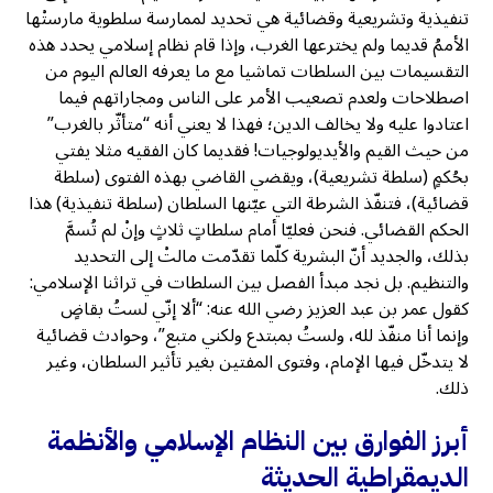
تنفيذية وتشريعية وقضائية هي تحديد لممارسة سلطوية مارستْها
الأممُ قديما ولم يخترعها الغرب، وإذا قام نظام إسلامي يحدد هذه
التقسيمات بين السلطات تماشيا مع ما يعرفه العالم اليوم من
اصطلاحات ولعدم تصعيب الأمر على الناس ومجاراتهم فيما
اعتادوا عليه ولا يخالف الدين؛ فهذا لا يعني أنه “متأثّر بالغرب”
من حيث القيم والأيديولوجيات! فقديما كان الفقيه مثلا يفتي
بحُكمٍ (سلطة تشريعية)، ويقضي القاضي بهذه الفتوى (سلطة
قضائية)، فتنفّذ الشرطة التي عيّنها السلطان (سلطة تنفيذية) هذا
الحكم القضائي. فنحن فعليّا أمام سلطاتٍ ثلاثٍ وإنْ لم تُسمَّ
بذلك، والجديد أنّ البشرية كلّما تقدّمت مالتْ إلى التحديد
والتنظيم. بل نجد مبدأ الفصل بين السلطات في تراثنا الإسلامي:
كقول عمر بن عبد العزيز رضي الله عنه: “ألا إنّي لستُ بقاضٍ
وإنما أنا منفّذ لله، ولستُ بمبتدع ولكني متبع”، وحوادث قضائية
لا يتدخّل فيها الإمام، وفتوى المفتين بغير تأثير السلطان، وغير
ذلك.
أبرز الفوارق بين النظام الإسلامي والأنظمة
الديمقراطية الحديثة