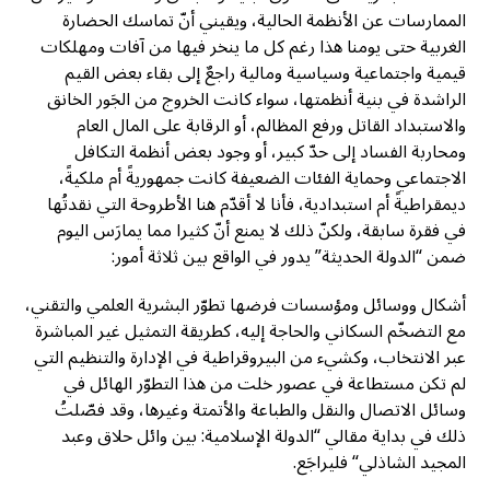
الممارسات عن الأنظمة الحالية، ويقيني أنّ تماسك الحضارة
الغربية حتى يومنا هذا رغم كل ما ينخر فيها من آفات ومهلكات
قيمية واجتماعية وسياسية ومالية راجعٌ إلى بقاء بعض القيم
الراشدة في بنية أنظمتها، سواء كانت الخروج من الجَور الخانق
والاستبداد القاتل ورفع المظالم، أو الرقابة على المال العام
ومحاربة الفساد إلى حدّ كبير، أو وجود بعض أنظمة التكافل
الاجتماعي وحماية الفئات الضعيفة كانت جمهوريةً أم ملكيةً،
ديمقراطيةً أم استبدادية، فأنا لا أقدّم هنا الأطروحة التي نقدتُها
في فقرة سابقة، ولكنّ ذلك لا يمنع أنّ كثيرا مما يمارَس اليوم
ضمن “الدولة الحديثة” يدور في الواقع بين ثلاثة أمور:
أشكال ووسائل ومؤسسات فرضها تطوّر البشرية العلمي والتقني،
مع التضخّم السكاني والحاجة إليه، كطريقة التمثيل غير المباشرة
عبر الانتخاب، وكشيء من البيروقراطية في الإدارة والتنظيم التي
لم تكن مستطاعة في عصور خلت من هذا التطوّر الهائل في
وسائل الاتصال والنقل والطباعة والأتمتة وغيرها، وقد فصّلتُ
ذلك في بداية مقالي “الدولة الإسلامية: بين وائل حلاق وعبد
المجيد الشاذلي“ فليراجَع.