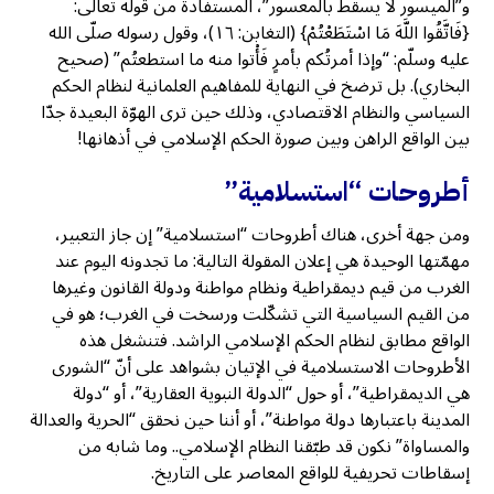
و”الميسور لا يسقط بالمعسور”، المستفادة من قوله تعالى:
{فَاتَّقُوا اللَّهَ مَا اسْتَطَعْتُمْ} (التغابن: ١٦)، وقول رسوله صلّى الله
عليه وسلّم: “وإذا أمرتُكم بأمرٍ فَأْتوا منه ما استطعتُم” (صحيح
البخاري). بل ترضخ في النهاية للمفاهيم العلمانية لنظام الحكم
السياسي والنظام الاقتصادي، وذلك حين ترى الهوّة البعيدة جدّا
بين الواقع الراهن وبين صورة الحكم الإسلامي في أذهانها!
أطروحات “استسلامية”
ومن جهة أخرى، هناك أطروحات “استسلامية” إن جاز التعبير،
مهمّتها الوحيدة هي إعلان المقولة التالية: ما تجدونه اليوم عند
الغرب من قيم ديمقراطية ونظام مواطنة ودولة القانون وغيرها
من القيم السياسية التي تشكّلت ورسخت في الغرب؛ هو في
الواقع مطابق لنظام الحكم الإسلامي الراشد. فتنشغل هذه
الأطروحات الاستسلامية في الإتيان بشواهد على أنّ “الشورى
هي الديمقراطية”، أو حول “الدولة النبوية العقارية”، أو “دولة
المدينة باعتبارها دولة مواطنة”، أو أننا حين نحقق “الحرية والعدالة
والمساواة” نكون قد طبّقنا النظام الإسلامي.. وما شابه من
إسقاطات تحريفية للواقع المعاصر على التاريخ.