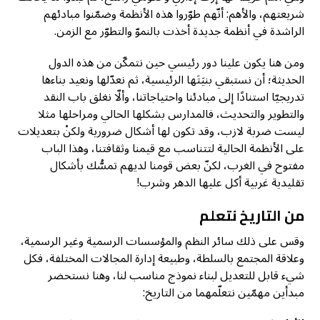
شريعتهم، والأهم: أنّهم طوّروا هذه الأنظمة وضمّنوا مبادئهم
الراشدة في أنظمة جديدة أخذت بالنموّ والتطوّر مع الزمن.
ومن هنا يكون علينا دور رئيسي حين نتمكّن من هذه الدول
الحديثة؛ أن نستبقي بنيَتَها الرئيسية، ثم نعدّلها ونعيد بناءها
تدريجيّا استنادًا إلى مبادئنا واحتياجاتنا، وألّا نغلق باب النقد
والتطوير والتحديث، فالمدارس بشكلها الحالي ومراحلها مثلا
ليست ضربة لازب، وقد تكون لها أشكال ضرورية ولكنْ بتعديلات
على الأنظمة الحالية لتتناسب مع قيمنا وثقافتنا، وهذا الباب
مفتوح في الغرب، لكنّ بعض قومنا لديهم تمسُّك بأشكال
تقليدية غربية أكل عليها الدهر وشرب!
من التاريخ نتعلم
وقس على ذلك سائر النظم والمؤسسات الرسمية وغير الرسمية،
وعلاقة المجتمع بالسلطة، وطبيعة إدارة المجالات المختلفة، فكل
شيء قابل للتعديل لبناء نموذج مناسب لنا، وهنا نستحضر
مبدأين مهمّين نتعلّمهما من التاريخ: