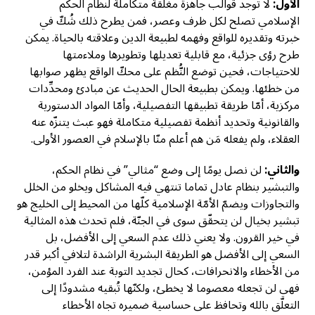
الأول:
لا توجد قوالب جاهزة مغلقة متكاملة لنظام الحكم
الإسلامي تصلح لكل ظرف وعصر، فمن يطرح ذلك شُكّ في
خبرته وتقديره للواقع وفهمه لطبيعة الدين وعلاقته بالحياة. يمكن
طرح رؤى جزئية، مع قابلية تعديلها وتطويرها وملاءمتها
للاحتياجات، فحين توضع النُّظم على محكّ الواقع يظهر صوابها
من خطئها. ويمكن بطبيعة الحال الحديث عن مبادئ ومحدِّدات
مركزية، أمّا طريقة تطبيقها التفصيلية، وأمّا المواد الدستورية
والقانونية وتحديد أنظمة تفصيلية متكاملة فهو عبث يتنزّه عنه
العقلاء، ولم يفعله مَن هم أعلم منّا بالإسلام في العصور الأولى.
والثاني:
لن نصل يومًا إلى وضع “مثالي” في نظام الحكم،
والتبشير بنظام عادل تماما تنتهي فيه المشاكل ويخلو من الخلل
والتجاوزات ويضمّ الأمّة الإسلامية كلّها من المحيط إلى الخليج هو
تبشير بخيال لن يتحقّق سوى في الجنّة، فلم تحدث هذه المثالية
في خير القرون. ولا يعني ذلك عدم السعي إلى الأفضل، بل
السعي إلى الأفضل هو الطريقة البشرية الراشدة لتلافي أكبر قدر
من الأخطاء والانحرافات، كحال تجديد التوبة عند الفرد المؤمن،
فهي لن تجعله معصوما لا يخطئ، ولكنّها تُبقيه مشدودًا إلى
التعلّق بالله وتحافظ على حساسية ضميره تجاه الأخطاء