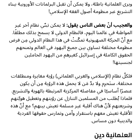
ويرى العلمانية باطلة، ولا يمكن أن تقبل البرلمانات الأوروبية ببناء
التشريع عبر منظومة أصول الفقه الإسلامي!
والعجيب أنّ بعض الناس يقول:
لا يمكن تبنّي نظام آخر غير
المواطنة في عالمنا اليوم، فالنظام الدولي لا يسمح بذلك مطلقًا.
مع أنّ الحركة الصهيونية تمكّنتْ في هذا النظام الدولي مِن فرض
منظومة مختلفة تساوي بين جميع اليهود في العالم وتمنحهم
الحقوق الكاملة في إسرائيل كغيرهم من اليهود الحاملين
لجنسيتها!
فلكلّ نظام (الإسلامي والغربي العلماني) رؤية مغايرة ومنطلقات
مختلفة، ستَحرِم ولا بدّ مَن لا يحمل هذه الرؤية مِن أن يكون
عنصرًا أساسيّا في مفاصله المركزية المرتبطة بالهوية والتشريع.
فلماذا يُطلب من المسلمين التنازل عن رؤيتهم وتعطيل هويّتهم
وشريعتهم لأنّ هناك أقلية غير مسلمة تعيش بينهم؟ مع أنّ هذه
الأقلية تعيش معهم باستقرار وأمن وتمارس حقوقها الفردية
والدينية دون مساس.
العلمانية دين