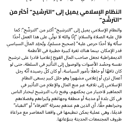
النظام الإسلامي يميل إلى “الترشيح” أكثر من
“الترشّح”
والنظام الإسلامي يميل إلى “الترشيح” أكثر من “الترشّح”: كما
قال عليه الصلاة والسلام: “إنّا والله لا نولّي على هذا العمل أحدًا
سأله ولا أحدًا حرص عليه” (صحيح مسلم)، ويُحيّد المالَ السياسي
قدر الإمكان. بينما هناك ثغرة كبيرة خطيرة في الأنظمة
الديمقراطية تجعل صاحب المال القويَّ إعلاميا قادرا على ترشيح
نفسه وحصْد الأصوات والوصول إلى التأثير في السلطة، حتى لو
كان تافهًا أو جاهلًا بأمور السياسة، أو كان كلّ رصيده أنّه رجل
أعمال ثري أو إعلامي مشهور! وهو خلل كبير يسعى النظام
الإسلامي إلى تلافيه عبر منع المال والإعلام من التأثير في
الجماهير لاختيار من يحكمهم، وفتح باب الترشيح ليختار الناس
في كل بلدة أو مدينة أو منطقة وجهاءَهم وكبراءهم وفضلاءهم
وخبراءهم حقًّا، أي الذين هم عندهم بمنزلة “العرفاء” أو “النقباء”
قديمًا، وهي عملية يمكن تنظيمها في واقعنا المعاصر مع مراعاة
ظروف المجتمعات الحديثة بتنوّعاتها.