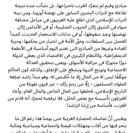
مبادئ وقيم لم يتفرّد الغرب باختراعها، بل نشأت عنده نتيجة
تفاعله مع التراث البشري السابق على نهضة أوروبا، ومن بينه
التراث الإسلامي الذي اطلع عليه الغربيون في مراحل مختلفة
سواء في الشرق إبّان الحروب الصليبية، أو في الأندلس إبّان
نهضتها وعند سقوطها، أو في بدايات الاستعمار الحديث. كمبدأ
الفصل بين السلطات، وحقّ الأمة في اختيار من يحكمها، وحرية
العبادة وغيرها من المبادئ التي تعتبر اليوم أساسية في الأنظمة
الديمقراطية، وكالنظام الكينزي في الاقتصاد الذي يعطي الدولة
دورًا محوريّا في مراقبة الأسواق، ويعنى بتحقيق العدالة
الاجتماعية وتوزيع الثروة ويشجّع على الإنفاق، وكذلك كون الحاكم
موظّفًا ليس له من المال إلا ما خُصّص له، وهو مبدأ راشد ضيّعه
الملوك المسلمون – إلّا من رحم ربّك – عبر قرون طويلة من
التاريخ الإسلامي، فخلطوا بين المال الخاص والمال العام، وأعاد
الغربيّون تأسيسه مع بعض الخلل، فلا نرفضه لمجرّد أنه قادم من
الغرب، فأساسه من إرثنا الراشد!
ويقيني أنّ تماسك الحضارة الغربية حتى يومنا هذا رغم كل ما
ينخر فيها من آفات ومهلكات قيمية واجتماعية وسياسية ومالية
راجعٌ إلى بقاء بعض القيم الراشدة في بنية أنظمتها، سواء كانت