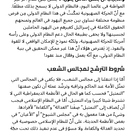
المواطنة في عالمنا اليوم، فالنظام الدولي لا يسمح بذلك مطلقًا.
مع أنّ الحركة الصهيونية تمكّنتْ في هذا النظام الدولي مِن فرض
منظومة مختلفة تساوي بين جميع اليهود في العالم وتمنحهم
الحقوق الكاملة في إسرائيل كغيرهم من اليهود الحاملين
لجنسيتها! ولا يخفى بطبيعة الحال دعم النظام الدولي وعلى رأسه
أمريكا للحركة الصهيونية، ولكنّه نموذج للإمكان الواقعي لا للقوة
والنفوذ، إذ يَفترض هؤلاء أنّ هذا غير ممكن التحقيق في بنية
النظام الدولي، مع أنّه يعمل وفعّال منذ عقود!
شروط الترشح لمجالس الشعب
أمّا إذا انتقلنا إلى مجالس الشعب، فلا يكفي في المجالس التي
تمثّل الأمة عند الحاكم وتراقبه وترشّد عمله أن تكون صفتها
“التمثيل” فحسب كما هو الحال في الأنظمة الديمقراطية التي لا
تشترط شيئا كبيرا وراء التمثيل، أمّا في النظام الإسلامي فيجب
أن يُضاف إلى “التمثيل” صِفَتا “العدالة” و”الكفاءة” لأفرادها.
وشيءُ من هذا معمول به في “مجلس الشيوخ” أو “الأعيان” في
بعض الأنظمة الحديثة، على أنّ للنظام الإسلامي خصوصية في
تحديد العدالة والكفاءة. ولا مسوّغ في عدم تنفيذ ذلك تحت حجّة