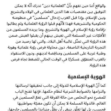
والواقع أننا حين نفهم بأنّ “العلمانية دين” ندرك أنّه لا يمكن
التوفيق بين مقتضيات هذا الدين العلماني في الولاء والتشريع
وبين الإسلام، وإذا قبل الغرب إدخال “مسلمين” في منظومته
الحكومية والتشريعية فهذا لأنّهم قبلوا الرؤية العلمانية ولم يطالبوا
بإقامة رؤية الإسلام في الهوية والتشريع. وما يريده المسلمون من
الأقليّات غير المسلمة التي تعيش بينهم أن يقبلوا العيش ضمن
هذه الرؤية التي تمثّل غالبية أهل البلاد، والتي لها رصيد من
التجربة التاريخية الناصعة، دون محاولة فرض رؤية علمانية وهوية
وطنية غريبة على المسلمين ومناقِضة لدينهم، ودون الاستقواء
بالغرب المتفوّق عسكريّا في الوقت الحالي للضغط تجاه فرض
هذه الرؤية.
الهوية الإسلامية
كما أنّ الهوية الإسلامية للدولة إلى جانب تحقيقها لرسالتها
والتزامها بالضوابط الشرعية لنظام حكمها، فإنها تفتح الباب
للمضيّ نحو التخلص من حالة الفرقة التي تعمّ المسلمين في
العالم، فالدولة المسلمة لا يمكن أن تكون معنيّة بمواطنيها
فحسب، بل لها تعلّق ينبغي أن يظلّ متزايدا بالمسلمين خارجها،