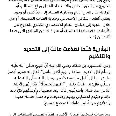
الخروج من الجَور الخانق والاستبداد القاتل ورفع المظالم، أو
الرقابة على المال العام ومحاربة الفساد إلى حدّ كبير، أو وجود
بعض أنظمة التكافل الاجتماعي وحماية الفئات الضعيفة، أو من
خلال اللجوء إلى مبادئ النظام الاقتصادي الكينزي للخروج من
الأزمات الاقتصادية العالمية، أو غير ذلك من المبادئ التي فيها
أثارة من رُشد.
البشرية كلّما تقدّمت مالتْ إلى التحديد
والتنظيم
وعن المستورد بن شدّاد رضي الله عنه أنّ النبيّ صلّى الله عليه
وسلّم قال: “تقوم الساعة والروم أكثر الناس”. فقال له عمرو: أبصرْ
ما تقول، قال: أقول ما سمعتُ من رسول الله صلّى الله عليه
وسلّم، قال: لئن قلتَ ذلك، إنّ فيهم لخصالًا أربعًا: إنّهم لأحلمُ
النّاس عند فتنة، وأسرعُهم إفاقة بعد مصيبة، وأوشكُهم كرّةً بعد
فَرّة، وخيرُهم لمسكين ويتيم وضعيف، وخامسةٌ حسنة جميلة:
وأمنعُهم من ظُلم الملوك” (صحيح مسلم).
ممارسات تفرضها طبيعة الأشياء، ففكرة تقسيم السلطات إلى: