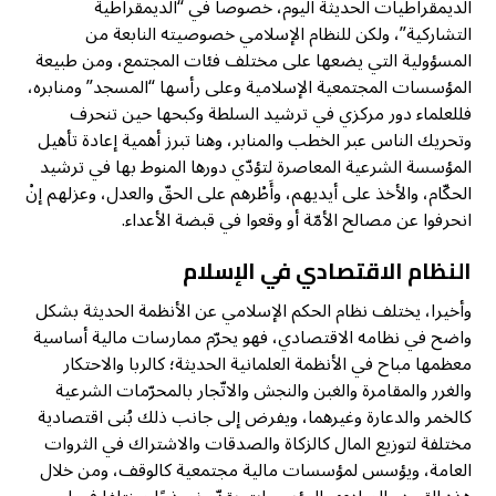
الديمقراطيات الحديثة اليوم، خصوصا في “الديمقراطية
التشاركية”، ولكن للنظام الإسلامي خصوصيته النابعة من
المسؤولية التي يضعها على مختلف فئات المجتمع، ومن طبيعة
المؤسسات المجتمعية الإسلامية وعلى رأسها “المسجد” ومنابره،
فللعلماء دور مركزي في ترشيد السلطة وكبحها حين تنحرف
وتحريك الناس عبر الخطب والمنابر، وهنا تبرز أهمية إعادة تأهيل
المؤسسة الشرعية المعاصرة لتؤدّي دورها المنوط بها في ترشيد
الحكّام، والأخذ على أيديهم، وأَطْرهم على الحقّ والعدل، وعزلهم إنْ
انحرفوا عن مصالح الأمّة أو وقعوا في قبضة الأعداء.
النظام الاقتصادي في الإسلام
وأخيرا، يختلف نظام الحكم الإسلامي عن الأنظمة الحديثة بشكل
واضح في نظامه الاقتصادي، فهو يحرّم ممارسات مالية أساسية
معظمها مباح في الأنظمة العلمانية الحديثة؛ كالربا والاحتكار
والغرر والمقامرة والغبن والنجش والاتّجار بالمحرّمات الشرعية
كالخمر والدعارة وغيرهما، ويفرض إلى جانب ذلك بُنى اقتصادية
مختلفة لتوزيع المال كالزكاة والصدقات والاشتراك في الثروات
العامة، ويؤسس لمؤسسات مالية مجتمعية كالوقف، ومن خلال