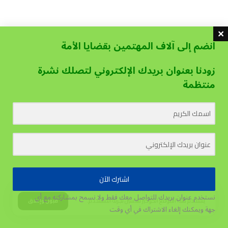
انضم إلى آلاف المهتمين بقضايا الأمة
زودنا بعنوان بريدك الإلكتروني لتصلك نشرة
منتظمة
اشترك الآن
نستخدم عنوان بريدك للتواصل معك فقط ولا نسمح بمشاركته مع أي
يستخدم هذا الموقع الكوكيز لتحسين تجربة المستخدم.
قبول وإغلاق
جهة
ويمكنك إلغاء الاشتراك في أي وقت