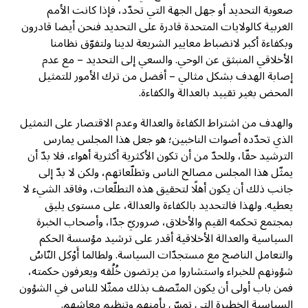
صعوبة التحديد أو جهل الجهة التي تحدّد، فإذا كانت الأمم
الغربية كالولايات المتحدة قادرة على التحديد فنحن أيضا قادرون
وبكفاءة أكبر لانضباط معايير الشريعة لدينا ولتفوّق نظامنا
الأخلاقي المنبثق عن الوحي. والسعي إلى التحديد – مع عدم
إصابة الهدف بشكل مثالي – أفضل من ترك الأمور للتمثيل
المحض بغير تقييد بالعدالة والكفاءة.
والهدف من اشتراط الكفاءة والعدالة وعدم الاقتصار على التمثيل
الذي تحدّده أصوات الناخبين؛ هو جعل هذا المجلس يمارس
الترشيد حقّا، وللحدّ من أن تكون الأكثرية أكثرية أهواء، فلا بدّ أن
يمثّل هذا المجلس مصالح الناس وتطلّعاتهم، ولكن لا بدّ إلى
جانب ذلك أن يكون أهلًا لتحقيق هذه التطلّعات، وفاقد الشيء لا
يعطيه. ولهذا فالتحديد بالكفاءة والعدالة، على مستوى يليق
بمجتمع تحكمه القيم والأخلاق، ضروريّ جدّا، وأصحاب الخبرة
السياسية والعدالة الأخلاقية أقدر على ترشيد مؤسسة الحكم
والتعامل الناضج مع مستجدّات السياسة. ولطالما أَوْكل النّاسُ
شؤونهم للخبراء واستشاروا من يرتضون خُلُقه ويعرفون حكمته،
فمن باب أولى أن يكون المتّصف بذلك ممثّلا للناس في الشؤون
السياسية الخطيرة التي تمسّ بأمنهم وتنظيم معاشهم.