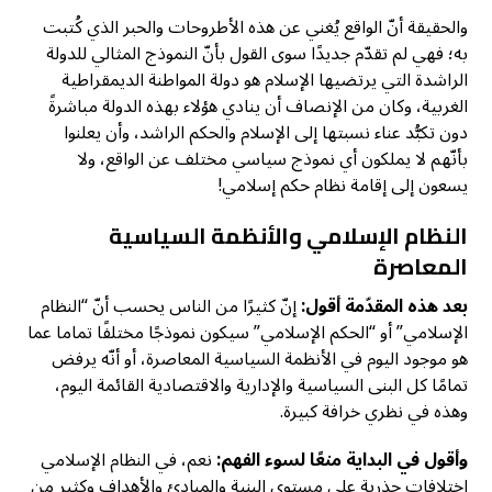
والحقيقة أنّ الواقع يُغني عن هذه الأطروحات والحبر الذي كُتبت
به؛ فهي لم تقدّم جديدًا سوى القول بأنّ النموذج المثالي للدولة
الراشدة التي يرتضيها الإسلام هو دولة المواطنة الديمقراطية
الغربية، وكان من الإنصاف أن ينادي هؤلاء بهذه الدولة مباشرةً
دون تكبُّد عناء نسبتها إلى الإسلام والحكم الراشد، وأن يعلنوا
بأنّهم لا يملكون أي نموذج سياسي مختلف عن الواقع، ولا
يسعون إلى إقامة نظام حكم إسلامي!
النظام الإسلامي والأنظمة السياسية
المعاصرة
بعد هذه المقدّمة أقول:
إنّ كثيرًا من الناس يحسب أنّ “النظام
الإسلامي” أو “الحكم الإسلامي” سيكون نموذجًا مختلفًا تماما عما
هو موجود اليوم في الأنظمة السياسية المعاصرة، أو أنّه يرفض
تمامًا كل البنى السياسية والإدارية والاقتصادية القائمة اليوم،
وهذه في نظري خرافة كبيرة.
وأقول في البداية منعًا لسوء الفهم:
نعم، في النظام الإسلامي
اختلافات جذرية على مستوى البنية والمبادئ والأهداف وكثير من