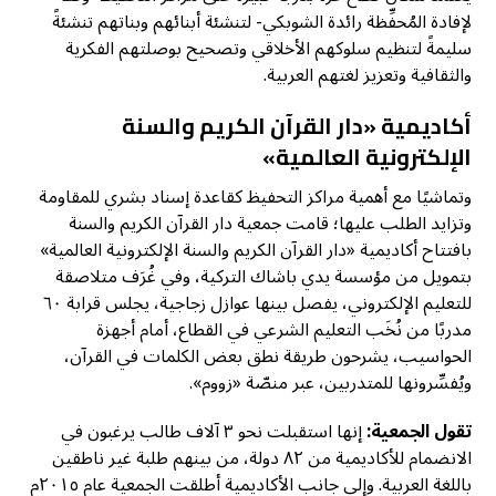
لإفادة المُحفِّظة رائدة الشوبكي- لتنشئة أبنائهم وبناتهم تنشئةً
سليمةً لتنظيم سلوكهم الأخلاقي وتصحيح بوصلتهم الفكرية
والثقافية وتعزيز لغتهم العربية.
أكاديمية «دار القرآن الكريم والسنة
الإلكترونية العالمية»
وتماشيًا مع أهمية مراكز التحفيظ كقاعدة إسناد بشري للمقاومة
وتزايد الطلب عليها؛ قامت جمعية دار القرآن الكريم والسنة
بافتتاح أكاديمية «دار القرآن الكريم والسنة الإلكترونية العالمية»
بتمويل من مؤسسة يدي باشاك التركية، وفي غُرَف متلاصقة
للتعليم الإلكتروني، يفصل بينها عوازل زجاجية، يجلس قرابة ٦٠
مدربًا من نُخَب التعليم الشرعي في القطاع، أمام أجهزة
الحواسيب، يشرحون طريقة نطق بعض الكلمات في القرآن،
ويُفسِّرونها للمتدربين، عبر منصّة «زووم».
تقول الجمعية:
إنها استقبلت نحو ٣ آلاف طالب يرغبون في
الانضمام للأكاديمية من ٨٢ دولة، من بينهم طلبة غير ناطقين
باللغة العربية. وإلى جانب الأكاديمية أطلقت الجمعية عام ٢٠١٥م