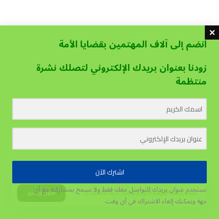
انضم إلى آلاف المهتمين بقضايا الأمة
زودنا بعنوان بريدك الإلكتروني لتصلك نشرة
منتظمة
اشترك الآن
نستخدم عنوان بريدك للتواصل معك فقط ولا نسمح بمشاركته مع أي
يستخدم هذا الموقع الكوكيز لتحسين تجربة المستخدم.
قبول وإغلاق
جهة
ويمكنك إلغاء الاشتراك في أي وقت