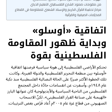
من مقومات صمود الشارع الفلسطيني التعليم الديني
مراكز تحفيظ القرآن الكريم والإسناد الشعبي للمقاومة في القطاع
المخيّمات الصيفية والقرآنية
اتفاقية «أوسلو»
وبداية ظهور المقاومة
الفلسطينية بقوة
تحتكم الأراضي الفلسطينية إلى هوية سياسية فرضتها اتفاقية
«أوسلو» بين منظمة التحرير الفلسطينية والدولة العبرية، وكانت
تلك الخطوة الأكثر ضررًا على الحالة النضالية الفلسطينية منذ نكبة
عام ١٩٤٨م، وأسفرت عن انقسامات حادّة داخل المجتمع
الفلسطيني من الناحية السياسية والأيديولوجية كان عنوانها البارز
«الهيمنة على صناعة القرار الفلسطيني»، لكنّ الانسحاب
الصهيوني من قطاع غزة عام ٢٠٠٥م أعاد فَرْض بعض الترتيبات.