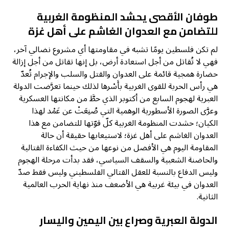
طوفان الأقصى يحشد المنظومة الغربية
للتضامن مع العدوان الغاشم على أهل غزة
لم تكن فلسطين يومًا تشبه في مقاومتها أي مشروع نضالي آخر،
فهي لا تُقاتل من أجل استعادة أرض، بل إنها تقاتل من أجل إزالة
حضارة همجية قائمة على العدوان والقتل والسلب والإجرام تُعدّ
هي رأس الحربة للقوى الغربية بأَسْرها لذلك حينما تعرَّضت الدولة
العبرية لهجوم السابع من أكتوبر الذي حطَّ من مكانتها العسكرية
وعرَّى الصورة الأسطورية الوهمية التي صُنِعَتْ عن عَمْد لهذا
الكيان؛ حشدت المنظومة الغربية كلّ قوّتها للتضامن مع هذا
العدوان الغاشم على أهل غزة؛ لاستيعابها حقيقة أن حالة
المقاومة اليوم هي الأفضل من نوعها من حيث الكفاءة القتالية
والحاضنة الشعبية والسقف السياسي، فقد بدأت مرحلة الهجوم
وليس الدفاع بالنسبة للعقل القتالي الفلسطيني وليس فقط صدّ
العدوان في بيئة غربية هي الأضعف منذ نهاية الحرب العالمية
الثانية.
الدولة العبرية
وصراع بين اليمين واليسار