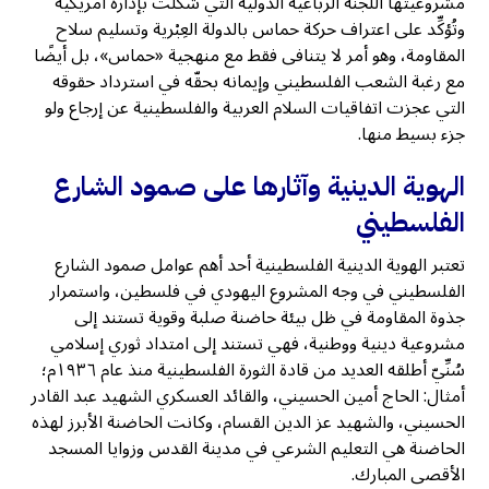
مشروعيتها اللجنة الرباعية الدولية التي شُكِّلت بإدارة أمريكية
وتُؤكِّد على اعتراف حركة حماس بالدولة العِبْرية وتسليم سلاح
المقاومة، وهو أمر لا يتنافى فقط مع منهجية «حماس»، بل أيضًا
مع رغبة الشعب الفلسطيني وإيمانه بحقّه في استرداد حقوقه
التي عجزت اتفاقيات السلام العربية والفلسطينية عن إرجاع ولو
جزء بسيط منها.
الهوية الدينية وآثارها على صمود الشارع
الفلسطيني
تعتبر الهوية الدينية الفلسطينية أحد أهم عوامل صمود الشارع
الفلسطيني في وجه المشروع اليهودي في فلسطين، واستمرار
جذوة المقاومة في ظل بيئة حاضنة صلبة وقوية تستند إلى
مشروعية دينية ووطنية، فهي تستند إلى امتداد ثوري إسلامي
سُنِّيّ أطلقه العديد من قادة الثورة الفلسطينية منذ عام ١٩٣٦م؛
أمثال: الحاج أمين الحسيني، والقائد العسكري الشهيد عبد القادر
الحسيني، والشهيد عز الدين القسام، وكانت الحاضنة الأبرز لهذه
الحاضنة هي التعليم الشرعي في مدينة القدس وزوايا المسجد
الأقصى المبارك.