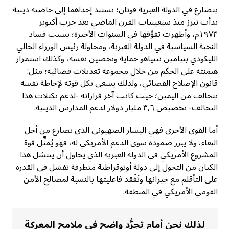
يتصارع في الدولة العبرية قوتان؛ تستند إحداهما إلى حاضنة دينية
بدأت تبرز منذ سبعينيات القرن الماضي بعد حرب أكتوبر
١٩٧٣م، وأظهرت تفوُّقها في السنوات الأخيرة؛ بسبب فساد
النخبة السياسية في الدولة العبرية، ومحاولة رئيس الوزراء الحالي
الليكودي بنيامين نتنياهو حماية وتحصين نفسه، وكذلك استمرار
هيمنته على الحكم من خلال مجموعة تعديلات قضائية؛ مثل:
قانون الإصلاح القضائي، ولذلك يسعى بكل قوته لإحاطة نفسه
بتحالف من اليمين؛ حيث كانت آخر قراراته -لدعم تكتلات هذا
التحالف- تخصيص ٣,٦ مليار دولار لدعم المدارس الدينية.
أما القوى الأخرى فهي اليسار الصهيوني الذي يصارع من أجل
البقاء، ولا يبرر صموده سوى الدعم الأمريكي له، فهو يُمثِّل قوة
المشروع الأمريكي في الدولة العبرية الذي يحاول أن ينتشل هذا
الكيان من التحول إلى دولة أوتوقراطية متطرفة تفشل في القدرة
على التأقلم مع جيرانها وتَفْقد فاعليتها بالنسبة لمصالح الأمن
القومي الأمريكي في المنطقة.
لذلك نحن أمام تجرُّد واضح في ملامح المعركة