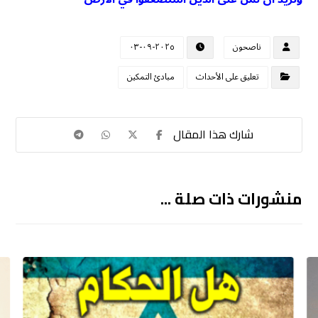
ناصحون
٢٠٢٥-٠٩-٠٣
تعليق على الأحداث
مبادئ التمكين
منشورات ذات صلة ...