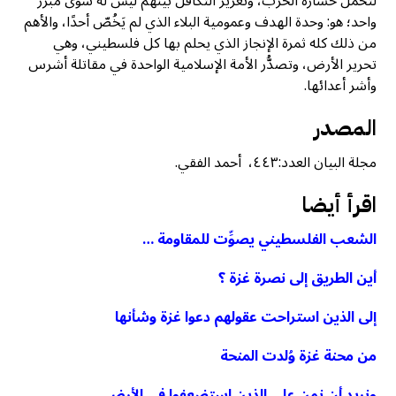
لتحمُّل خسارة الحرب، وتعزيز التكافل بينهم ليس له سوى مبرر
واحد؛ هو: وحدة الهدف وعمومية البلاء الذي لم يَخُصّ أحدًا، والأهم
من ذلك كله ثمرة الإنجاز الذي يحلم بها كل فلسطيني، وهي
تحرير الأرض، وتصدُّر الأمة الإسلامية الواحدة في مقاتلة أشرس
وأشر أعدائها.
المصدر
مجلة البيان العدد:٤٤٣، أحمد الفقي.
اقرأ أيضا
الشعب الفلسطيني يصوِّت للمقاومة …
أين الطريق إلى نصرة غزة ؟
إلى الذين استراحت عقولهم دعوا غزة وشأنها
من محنة غزة وُلدت المنحة
ونريد أن نمن على الذين استضعفوا في الأرض