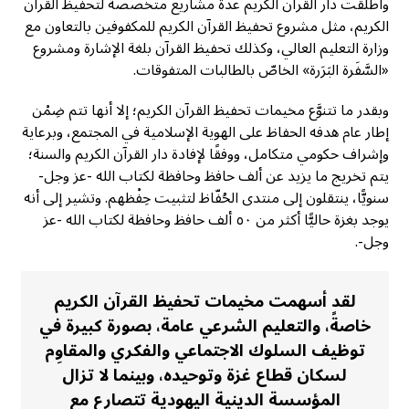
وأطلقت دار القرآن الكريم عدة مشاريع متخصصة لتحفيظ القرآن
الكريم، مثل مشروع تحفيظ القرآن الكريم للمكفوفين بالتعاون مع
وزارة التعليم العالي، وكذلك تحفيظ القرآن بلغة الإشارة ومشروع
«السَّفَرة البَرَرة» الخاصّ بالطالبات المتفوقات.
وبقدر ما تتنوَّع مخيمات تحفيظ القرآن الكريم؛ إلا أنها تتم ضِمْن
إطار عام هدفه الحفاظ على الهوية الإسلامية في المجتمع، وبرعاية
وإشراف حكومي متكامل، ووفقًا لإفادة دار القرآن الكريم والسنة؛
يتم تخريج ما يزيد عن ألف حافظ وحافظة لكتاب الله -عز وجل-
سنويًّا، ينتقلون إلى منتدى الحُفّاظ لتثبيت حِفْظهم. وتشير إلى أنه
يوجد بغزة حاليًّا أكثر من ٥٠ ألف حافظ وحافظة لكتاب الله -عز
وجل-.
لقد أسهمت مخيمات تحفيظ القرآن الكريم
خاصةً، والتعليم الشرعي عامة، بصورة كبيرة في
توظيف السلوك الاجتماعي والفكري والمقاوِم
لسكان قطاع غزة وتوحيده، وبينما لا تزال
المؤسسة الدينية اليهودية تتصارع مع