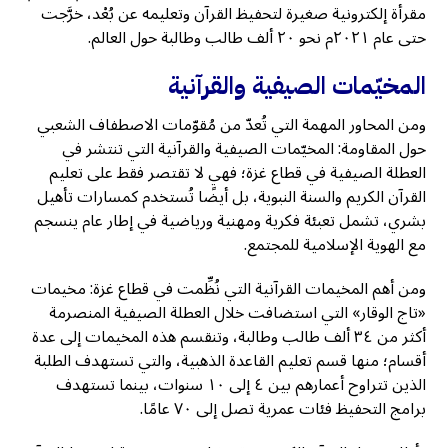
مقرأة إلكترونية صغيرة لتحفيظ القرآن وتعليمه عن بُعْد، خرَّجت
حتى عام ٢٠٢١م نحو ٢٠ ألف طالب وطالبة حول العالم.
المخيّمات الصيفية والقرآنية
ومن المحاور المهمة التي تُعدّ من مُقوّمات الاصطفاف الشعبي
حول المقاومة: المخيّمات الصيفية والقرآنية التي تنتشر في
العطلة الصيفية في قطاع غزة؛ فهي لا تقتصر فقط على تعليم
القرآن الكريم والسنة النبوية، بل أيضًا تُستخدم كمسارات تأهيل
بشري، تشمل تعبئة فكرية ومهنية ورياضية في إطار عام ينسجم
مع الهوية الإسلامية للمجتمع.
ومن أهم المخيمات القرآنية التي نُظِّمت في قطاع غزة: مخيمات
«تاج الوقار» التي استضافت خلال العطلة الصيفية المنصرمة
أكثر من ٣٤ ألف طالب وطالبة، وتنقسم هذه المخيمات إلى عدة
أقسام؛ منها قسم تعليم القاعدة الذهبية، والتي تستهدف الطلبة
الذين تتراوح أعمارهم بين ٤ إلى ١٠ سنوات، بينما تستهدف
برامج التحفيظ فئات عمرية تصل إلى ٧٠ عامًا.