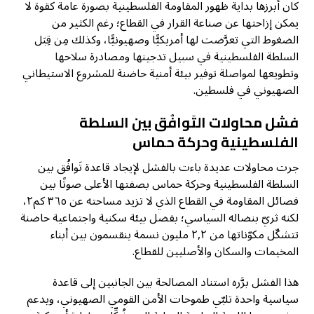
كان أبرزها بداية ظهور المقاومة الفلسطينية بصورة عامة كقوة لا
يمكن إزاحتها عن صناعة القرار في القطاع؛ رغم الكثير من
الضغوط التي تعرَّضت لها أمريكيًّا وصهيونيًّا، وكذلك مِن قِبَل
السلطة الفلسطينية في سبيل تدجينها ومصادرة سلاحها
وتطويعها لمواصلة توفير بيئة أمنية حاضنة للمشروع الاستيطاني
الصهيوني في فلسطين.
فشل محاولات التَوافُق بين السلطة
الفلسطينية وحركة حماس
جرت محاولات عديدة باءت بالفشل لإيجاد قاعدة تَوافُق بين
السلطة الفلسطينية وحركة حماس بصفتها الأعلى صوتًا بين
فصائل المقاومة في القطاع الذي لا تزيد مساحته عن ٣٦٥ كم٢،
لكنه ثريّ بنضاله السياسي؛ بفضل بيئة سكنية واجتماعية حاضنة
تتشكّل مكوّناتها من ٢,٢ مليون نسمة ينقسمون بين أبناء
المخيمات والسكان والأصليين للقطاع.
هذا الفشل برَّره استناد المصالحة بين الجانبين إلى قاعدة
سياسية واحدة تلبّي طموحات الأمن القومي الصهيوني، ويدعم