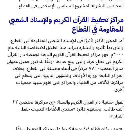
المحاضن البشرية للمشروع السياسي الإسلامي في القطاع.
مراكز تحفيظ القرآن الكريم والإسناد الشعبي
للمقاومة في القطاع
أما المحور الأكثر تأثيرًا في الإسناد الشعبي للمقاومة في القطاع،
والذي بدأ تأثيره وانتشاره يتزايد منذ انطلاق الانتفاضة الثانية عام
٢٠٠٠م؛ فهو مراكز تحفيظ القرآن الكريم التابعة لجمعية دار القرآن
الكريم في قطاع غزة، والتي يبلغ عددها -وفقًا للدكتور جميل عدوان
مدير الجمعية- ٧٧٦ مركزًا في أنحاء مختلفة في القطاع، بخلاف
المراكز التابعة لوزارة الأوقاف والشؤون الدينية التي ينتظم في
مراكزها الآلاف من الطلبة، والمراكز التي تقوم عليها جمعيات
أخرى.
تقول جمعية دار القرآن الكريم والسنة: «إن مراكزها تحتضن ٢٢
ألف طالب، يجمعهم دائرة «منتدى الحُفَّاظ» لتثبيت حفظ
القرآن».
يعتمد سكان قطاع غزة بدرجة كبيرة على مراكز التحفيظ -وفقًا