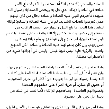
الصلاة والسلام: (ألا تدعو لنا؟ ألا تستنصر لنا؟) وقد بلغ الأمر
مبلغه في البلاء والإيذاء الذي حل به وببعض الصحابة رضوان الله
عليهم؛ فأخبرهم النبي عليه الصلاة والسلام بحال من كان قبلهم
ممن تعرضوا للعذاب الشديد، ثم قال عليه الصلاة والسلام: (والله
ليبلغن هذا الدين ما بلغ الليل والنهار حتى يسير الراكب من
صنعاء إلى حضرموت لا يخشى إلا الله والذئب على غنمه، ولكنكم
قوم تستعجلون)، لم يجبهم إلى عواطفهم، ولم يوافقهم على
ضرورتهم، وإن كان يدعو لهم عليه الصلاة والسلام، لكن المنهج
واضح، والرؤية جلية ليس فيها غبش، وليس في أجزائها شيء من
الاضطراب مطلقاً.
ولذلك نحن لن نؤمن أبداً بالديمقراطية الغربية التي يبشرون بها،
ولن نغير أبداً في أسس بناء حياتنا الاجتماعية القائمة على كتاب
الله وسنة رسوله لنوافق ما يقولونه من أفكار في تحرير الشعوب،
أو حقوق الإنسان، أو حرية المرأة على مناهجهم المختلة،
وتصوراتهم الفاسدة، ومناهجهم الزائغة؛ لأننا لسنا في شك من
ديننا، بل نحن على بصيرة.
وهذا أمر مهم: فإن الأمن الفكري والثقافي هو صمام الأمان الأول،