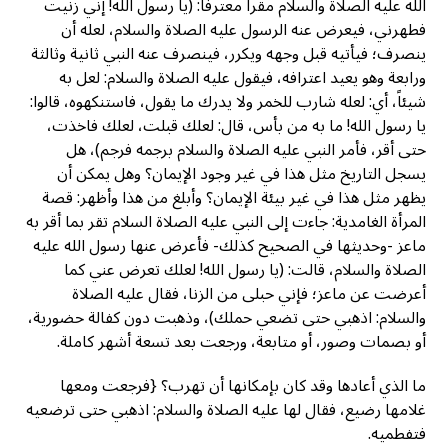
الله عليه الصلاة والسلام مقراً معترفاً: (يا رسول الله! إني زنيت
فطهرني، فيعرض عنه الرسول عليه الصلاة والسلام، لعله أن
ينصرف؛ فيأتيه قبل وجهه ويكرر، فينصرف عنه النبي ثانية وثالثة
ورابعة وهو يعيد اعترافه، فيقول عليه الصلاة والسلام: لعل به
شيئاً، أي: لعله شارب للخمر ولا يدرك ما يقول، فاستنكهوه، قالوا:
يا رسول الله! ما به من بأس، قال: لعلك قبلت، لعلك فاخذت،
حتى أقر، فأمر النبي عليه الصلاة والسلام برجمه فرجم)، هل
يسجل التاريخ مثل هذا في غير وجود الإيمان؟ وهل يمكن أن
يظهر مثل هذا في غير بيئة الإيمان؟ وأبلغ من هذا وأظهر: قصة
المرأة الغامدية: جاءت إلى النبي عليه الصلاة السلام تقر بما أقر به
ماعز -وحديثها في الصحيح كذلك- فأعرض عنها رسول الله عليه
الصلاة والسلام، قالت: (يا رسول الله! لعلك تعرض عني كما
أعرضت عن ماعز؛ فإني حبلى من الزنا، فقال عليه الصلاة
والسلام: اذهبي حتى تضعي حملك)، وذهبت دون كفالة حضورية،
أو بصمات وصور، أو متابعة، ورجعت بعد تسعة أشهر كاملة.
ما الذي أعادها وقد كان بإمكانها أن تهرب؟ {فرجعت ومعها
غلامها رضيع، فقال لها عليه الصلاة والسلام: اذهبي حتى ترضعيه
فتفطميه.