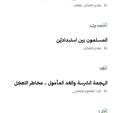
مبادئ التمكين
,
مقالات
المسلمون بين استبداديْن
مبادئ التمكين
الهجمة الشرسة والغد المأمول .. مخاطر التعجّل
كتب
,
المشروع الإسلامي