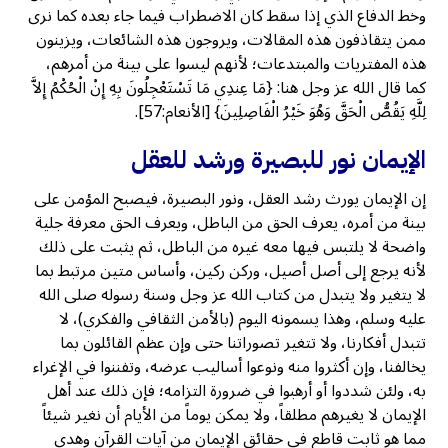
وخط الدفاع الذي إذا سقط كان الاضطراب فيما جاء بعده كما نرى
ممن يتقاذفون هذه المقالات، ويروجون هذه الشائعات، ويزينون
هذه المفتريات والمبتدعات؛ لأنهم ليسوا على بينة من أمرهم،
كما قال الله عز وجل هنا: {مَا عِندِي مَا تَسْتَعْجِلُونَ بِهِ إِنْ الْحُكْمُ إِلاَّ
لِلَّهِ يَقُصُّ الْحَقَّ وَهُوَ خَيْرُ الْفَاصِلِينَ} [الأنعام:57].
الإيمان نور للبصيرة ورشد للعقل
إن الإيمان يورث رشد العقل، ونور البصيرة، فيصبح المؤمن على
بينة من أمره، يعرف الحق من الباطل، ويعرف الحق معرفة جلية
واضحة لا يلتبس فيها معه غيره من الباطل، ثم يثبت على ذلك
لأنه يرجع إلى أصل أصيل، وركن ركين، وأساس متين مرتبط بما
لا يتغير ولا يتبدل من كتاب الله عز وجل وسنة رسوله صلى الله
عليه وسلم، وهذا يسمونه اليوم (بالأمن الثقافي والفكري)، لا
تتبدل أفكارنا، ولا تتغير تصوراتنا حتى وإن عظم القائلون بما
يخالفنا، وإن أكثروا منه ونوعوا أساليب عرضه، وتفننوا في الإغراء
به، ولئن شددوا أو أرهبوا في ضرورة التزامه؛ فإن ذلك عند أهل
الإيمان لا يغيرهم مطلقاً، ولا يمكن يوماً من الأيام أن نغير شيئاً
مما هو ثابت قاطع في حقائق الإيمان من آيات القرآن وهدي