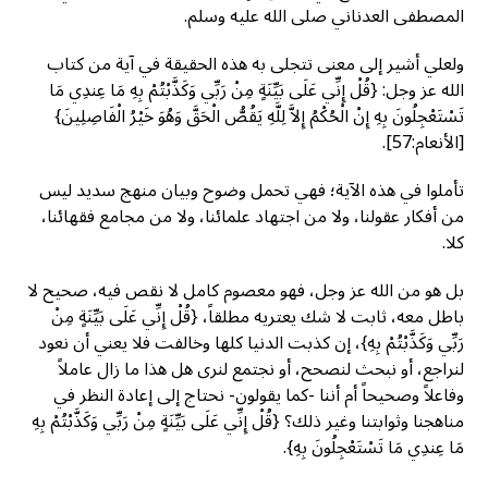
المصطفى العدناني صلى الله عليه وسلم.
ولعلي أشير إلى معنى تتجلى به هذه الحقيقة في آية من كتاب
الله عز وجل: {قُلْ إِنِّي عَلَى بَيِّنَةٍ مِنْ رَبِّي وَكَذَّبْتُمْ بِهِ مَا عِندِي مَا
تَسْتَعْجِلُونَ بِهِ إِنْ الْحُكْمُ إِلاَّ لِلَّهِ يَقُصُّ الْحَقَّ وَهُوَ خَيْرُ الْفَاصِلِينَ}
[الأنعام:57].
تأملوا في هذه الآية؛ فهي تحمل وضوح وبيان منهج سديد ليس
من أفكار عقولنا، ولا من اجتهاد علمائنا، ولا من مجامع فقهائنا،
كلا.
بل هو من الله عز وجل، فهو معصوم كامل لا نقص فيه، صحيح لا
باطل معه، ثابت لا شك يعتريه مطلقاً، {قُلْ إِنِّي عَلَى بَيِّنَةٍ مِنْ
رَبِّي وَكَذَّبْتُمْ بِهِ}، إن كذبت الدنيا كلها وخالفت فلا يعني أن نعود
لنراجع، أو نبحث لنصحح، أو نجتمع لنرى هل هذا ما زال عاملاً
وفاعلاً وصحيحاً أم أننا -كما يقولون- نحتاج إلى إعادة النظر في
مناهجنا وثوابتنا وغير ذلك؟ {قُلْ إِنِّي عَلَى بَيِّنَةٍ مِنْ رَبِّي وَكَذَّبْتُمْ بِهِ
مَا عِندِي مَا تَسْتَعْجِلُونَ بِهِ}.