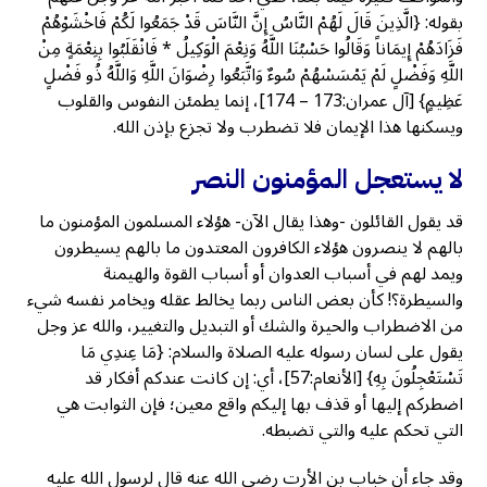
بقوله: {الَّذِينَ قَالَ لَهُمْ النَّاسُ إِنَّ النَّاسَ قَدْ جَمَعُوا لَكُمْ فَاخْشَوْهُمْ
فَزَادَهُمْ إِيمَاناً وَقَالُوا حَسْبُنَا اللَّهُ وَنِعْمَ الْوَكِيلُ * فَانْقَلَبُوا بِنِعْمَةٍ مِنْ
اللَّهِ وَفَضْلٍ لَمْ يَمْسَسْهُمْ سُوءٌ وَاتَّبَعُوا رِضْوَانَ اللَّهِ وَاللَّهُ ذُو فَضْلٍ
عَظِيمٍ} [آل عمران:173 – 174]، إنما يطمئن النفوس والقلوب
ويسكنها هذا الإيمان فلا تضطرب ولا تجزع بإذن الله.
لا يستعجل المؤمنون النصر
قد يقول القائلون -وهذا يقال الآن- هؤلاء المسلمون المؤمنون ما
بالهم لا ينصرون هؤلاء الكافرون المعتدون ما بالهم يسيطرون
ويمد لهم في أسباب العدوان أو أسباب القوة والهيمنة
والسيطرة؟! كأن بعض الناس ربما يخالط عقله ويخامر نفسه شيء
من الاضطراب والحيرة والشك أو التبديل والتغيير، والله عز وجل
يقول على لسان رسوله عليه الصلاة والسلام: {مَا عِندِي مَا
تَسْتَعْجِلُونَ بِهِ} [الأنعام:57]، أي: إن كانت عندكم أفكار قد
اضطركم إليها أو قذف بها إليكم واقع معين؛ فإن الثوابت هي
التي تحكم عليه والتي تضبطه.
وقد جاء أن خباب بن الأرت رضي الله عنه قال لرسول الله عليه