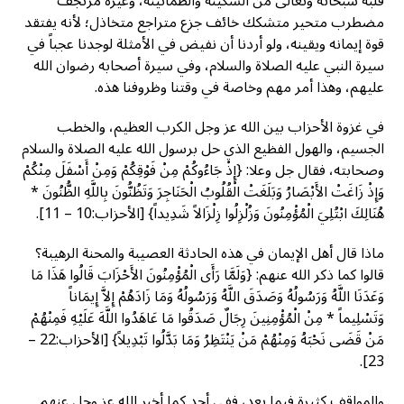
قلبه سبحانه وتعالى من السكينة والطمأنينة، وغيره مرتجف
مضطرب متحير متشكك خائف جزع متراجع متخاذل؛ لأنه يفتقد
قوة إيمانه ويقينه، ولو أردنا أن نفيض في الأمثلة لوجدنا عجباً في
سيرة النبي عليه الصلاة والسلام، وفي سيرة أصحابه رضوان الله
عليهم، وهذا أمر مهم وخاصة في وقتنا وظروفنا هذه.
في غزوة الأحزاب بين الله عز وجل الكرب العظيم، والخطب
الجسيم، والهول الفظيع الذي حل برسول الله عليه الصلاة والسلام
وصحابته، فقال جل وعلا: {إِذْ جَاءُوكُمْ مِنْ فَوْقِكُمْ وَمِنْ أَسْفَلَ مِنْكُمْ
وَإِذْ زَاغَتْ الأَبْصَارُ وَبَلَغَتْ الْقُلُوبُ الْحَنَاجِرَ وَتَظُنُّونَ بِاللَّهِ الظُّنُونَ *
هُنَالِكَ ابْتُلِيَ الْمُؤْمِنُونَ وَزُلْزِلُوا زِلْزَالاً شَدِيداً} [الأحزاب:10 – 11].
ماذا قال أهل الإيمان في هذه الحادثة العصيبة والمحنة الرهيبة؟
قالوا كما ذكر الله عنهم: {وَلَمَّا رَأَى الْمُؤْمِنُونَ الأَحْزَابَ قَالُوا هَذَا مَا
وَعَدَنَا اللَّهُ وَرَسُولُهُ وَصَدَقَ اللَّهُ وَرَسُولُهُ وَمَا زَادَهُمْ إِلاَّ إِيمَاناً
وَتَسْلِيماً * مِنْ الْمُؤْمِنِينَ رِجَالٌ صَدَقُوا مَا عَاهَدُوا اللَّهَ عَلَيْهِ فَمِنْهُمْ
مَنْ قَضَى نَحْبَهُ وَمِنْهُمْ مَنْ يَنْتَظِرُ وَمَا بَدَّلُوا تَبْدِيلاً} [الأحزاب:22 –
23].
والمواقف كثيرة فيما بعد، ففي أحد كما أخبر الله عز وجل عنهم