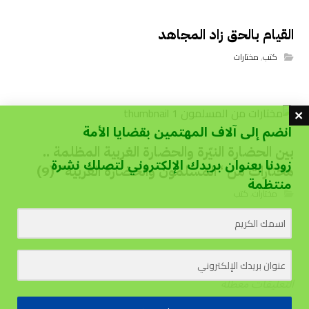
القيام بالحق زاد المجاهد
كتب
,
مختارات
انضم إلى آلاف المهتمين بقضايا الأمة
بين الحضارة النيّرة والحضارة ﺍﻟﻐﺮﺑﻴﺔ المظلمة ..
زودنا بعنوان بريدك الإلكتروني لتصلك نشرة
مختارات من “المسلمون والحضارة الغربية” (9)
منتظمة
مختارات
,
كتب
التعليقات معطلة