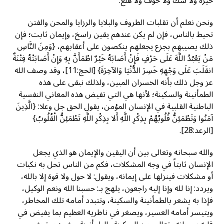
حيرة ولا شك ولا خوف ولا هلع.
ونحن نعلم أن تقلبات الظروف والبلايا والرزايا والمحن والفتن
تحيط بالناس، فإن لم يكن عندهم يقين راسخ، وإيمان ثابت؛ فإن
ذلك يصيبهم بجزع يجعلهم ينكصون على أعقابهم، {وَمِنَ النَّاسِ
مَنْ يَعْبُدُ اللَّهَ عَلَى حَرْفٍ فَإِنْ أَصَابَهُ خَيْرٌ اطْمَأَنَّ بِهِ وَإِنْ أَصَابَتْهُ فِتْنَةٌ
انقَلَبَ عَلَى وَجْهِهِ خَسِرَ الدُّنْيَا وَالآخِرَةَ} [الحج:11]، وقد وصف الله
عز وجل ذلك بأنه الخسران المبين، ولذلك نبقى على هذه
الطمأنينة والسكينة؛ لأنها هي التي تفيض هذه المعاني النفسية
الباطنية القلبية في الإنسان المؤمن، يقول الحق جل وعلا: {الَّذِينَ
آمَنُوا وَتَطْمَئِنُّ قُلُوبُهُمْ بِذِكْرِ اللَّهِ أَلا بِذِكْرِ اللَّهِ تَطْمَئِنُّ الْقُلُوبُ}
[الرعد:28].
والله سبحانه وتعالى بين أن اليقين والإيمان هو الذي يجعل
الإنسان ثابتاً في وجه المشكلات، فكم من الناس تحل به نكبات
أو مشكلات فينزلها على إيمانه، ويقول: لا حول ولا قوة إلا بالله،
ويردد: إنا لله وإنا إليه راجعون، يلهج بـ: حسبنا الله ونعم الوكيل،
فإذا به يشعر بالطمأنينة والسكينة، وتتبدد أمامه تلك المخاطر،
ويتيسر أمامه العسير، ويصغر في ناظريه العظيم بما يفيض في