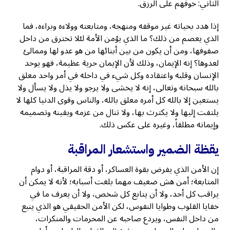
الثاني: خوفهم على الرزق.
إذا هدد بحياته غير موقفه ومنهجه، ومتابعته وولاءه وبراءه، فما
الذي يعصم من ذلك؟ ما الذي يؤمن الأمة لئلا تخترق من داخل
صفوفها، ومن أن يكون من بين أبنائها من هو عدو لها وممالئ
لعدوها؟ إنه الإيمان، وذلك لأن الإيمان حرية عظيمة، فهو يوحد
الإنسان وقلبه واعتقاده وكل شيء في داخله في أمر واحد معلق
بالله سبحانه وتعالى، إنه لا يخشى ولا يرجو ولا يذل ولا يسأل ولا
يستعين إلا بالله كل أمره معلق بالله، والناس وقوى الدنيا كلها لا
يلتفت إليها ولا يكترث بها، ولا تنال من عزمه ويقينه وتصميمه
وإيمانه مطلقاً، وغيره على عكس ذلك.
يقظة الضمير واستشعار المراقبة
إن الأمن الذي يفرض بقوة العساكر، أو دقة المراقبة، أو دوام
المتابعة؛ أمن هش ضعيف مهما بلغت أسبابه؛ لأنه لا يمكن أن
يراقب كل أحد، ولا أن يتابع كل شخص، ولا أن يعرف ما في
خفايا القلوب وطوايا النفوس، لكن الأمن الحقيقي هو الذي ينبع
من داخل النفس، ويردع صاحبه عن المحرمات والمنكرات،