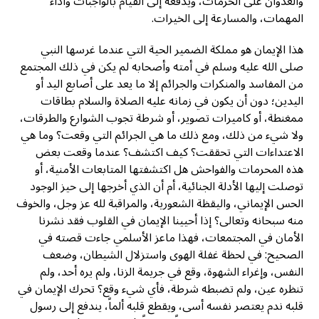
والعدوان على الحرمات، ويدفعه إلى القيام بالواجبات وأداء
المهمات، والمسارعة إلى الخيرات.
هذا الإيمان هو مملكة الضمير الحية التي عندما غرسها النبي
صلى الله عليه وسلم في أمته وأصحابه لم يكن في ذلك المجتمع
من المفاسد والمنكرات والجرائم إلا ما يعد على أصابع اليد أو
اليدين؛ دون أن يكون في زمانه عليه الصلاة والسلام بطاقات
ممغنطة، أو كاميرات تصوير، أو شرطة تجوب الشوارع والطرقات،
ولا شيء من ذلك، ومع ذلك ما هي الجرائم التي وقعت؟ وما هي
الاعتداءات التي تحققت؟ كيف اكتشف؟ عندما وقعت بعض
هذه المحرمات والفواحش هل اكتشفتها المتابعات الأمنية، أو
توصلت إليها الأدلة الجنائية، أم أن الذي أخرجها إلى حيز الوجود
الحس الإيماني، واليقظة الشعورية، والمراقبة لله عز وجل، والخوف
منه سبحانه وتعالى؟ إذا أحيينا الإيمان في القلوب فقد نشرنا
الأمان في المجتمعات، فهذا ماعز الأسلمي جاءت قصته في
الصحيح: في لحظة غفلة الهوى واستزلال الشيطان، وضعف
النفس، وإغراء الشهوة، وقع في جريمة الزنا، ولم يره أحد، ولم
تنظره عين، ولم تضبطه شرطة، فأي شيء وقع؟ تحرك الإيمان في
قلبه ندم يعتصر نفسه أسى، ويقطع قلبه ألماً، يندفع إلى رسول