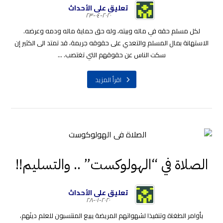
تعليق على الأحداث
٢٠٢٠-٠٤-٢٣
لكل مسلم حقه في ماله وبيته، وله حق حماية ماله ودمه وعرضه.
الاستهانة بمال المسلم والتعدي على حقوقه جريمة، قد تمتد الى الكثير إن
سكت الناس عن حقوقهم التي تغتصب. ...
اقرأ المزيد
الصلاة في “الهولوكست” .. والتسليم!!
تعليق على الأحداث
٢٠٢٠-٠١-٢٨
بأوامر الطغاة وتنفيذا لشهواتهم المريضة يبيع المنتسبون للعلم دينَهم،