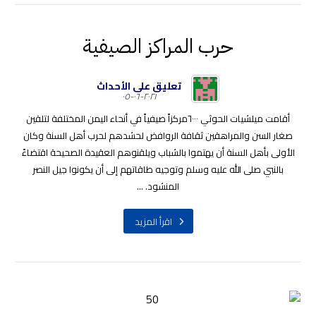
حرب المراكز الصيفية
تعليق على الأحداث
٢٠٢١-٠٦-٠٥
أقامت ميلشيات الحوثي ٦٠٠٠مركزاً صيفياً في أنحاء اليمن المختلفة لتلقين
صغار السن والمراهقين ثقافة الروافض لحشدهم لحرب أهل السنة وكان
الأولى بأهل السنة أن يهتموا بالشباب ويلقنوهم العقيدة الصحيحة اقتضاءً
بالنبي صلى الله عليه وسلم وتوجيه طاقاتهم إلى أن يكونوا جيل النصر
المنشود. ...
اقرأ المزيد