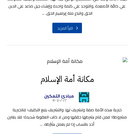
علي كافّة الأصعدة ,والتوحد علي كلمة واحدة وإنشاء جيل صاعد علي الدين
الحق واتباع ملة إبراهيم الحق. ...
اقرأ المزيد
مكانة أمة الإسلام
مبادئ التمكين
٢٠٢٢-٠٧-٠٩
خيرية هذه الأمة صفة وتشريف لها. والتشريف يتبع التكليف؛ فالخيرية
مشروطة؛ فمن قام بشرطها حققها ومن لا كانت العقوبة شديدة؛ فلا يغترن
أحد بانتساب إذا لم يعمل بشَرْطه. ...