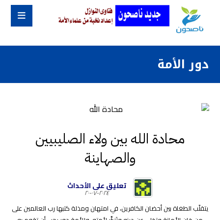
دور الأمة
محادة الله بين ولاء الصليبيين
والصهاينة
تعليق على الأحداث
٢٠٢٤-٠٧-٢٠
يتقلّب الطغاة بين أحضان الكافرين، في امتهان ومذلة كتبها رب العالمين على