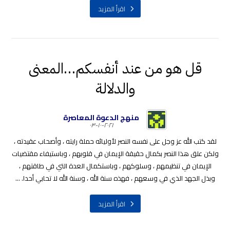
اقرأ المزيد
قل هو من عند أنفسكم…المعنى
والدلالة
منهج الدعوة المعاصرة
٢٠٢١-١٠-٠٣
لقد كتب الله عز وجل على نفسه النصر لأوليائه حملة رايته ، وأصحاب عقيدته ،
ولكن علق هذا النصر بكمال حقيقة الإيمان في قلوبهم ، وباستيفاء مقتضيات
الإيمان في تنظيمهم ، وسلوكهم ، وباستكمال العدة التي في طاقتهم ،
وبذل الجهد الذي في وسعهم ، فهذه سنة الله ، وسنة الله لا تحابي أحدا. ...
اقرأ المزيد