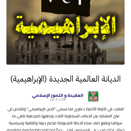
الديانة العالمية الجديدة (الإبراهيمية)
العقيدة و التصور الإسلامي
٢٠٢٣-٠٢-١٨
انتشرت في الآونة الأخيرة دعاوي لما يسمي "الدين الإبراهيمي" وتتلخص في
تبني المشترك بين الديانات السماوية الثلاث وجعلها كمرجعية تلغي ما
سواها ويقبع خلف هذه الديانة المزعومة مزاعم دينية وثقافية وسياسية
خبيثة ; لذلك وجب علي المسلمين الوعي جيدًا لهذا المخطط وكيفية مقاومته