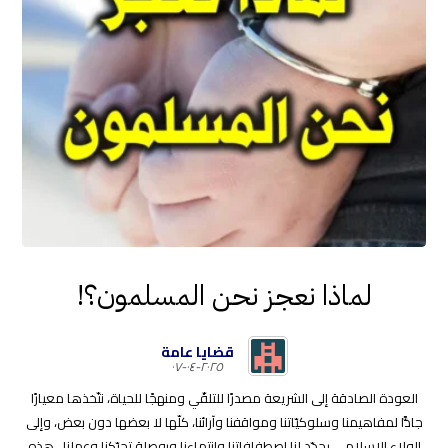
لماذا نعجز نحن المسلمون؟!
قضايا عامة
٢٠٢٥-٠٤-٠٧
العودة الصادقة إلى الشريعة مصدرًا للتلقّي ومنهجًا للحياة، نتّخذها معيارًا
جادًّا لمفاهيمنا وسلوكيّاتنا ومواقفنا وآرائنا، كلّها لا بعضها دون بعض، وإلى
الولاء الإسلامي يحدّد لنا اصطفافاتنا وانتماءنا وبوصلة تحرّكنا وعملنا.. هذه