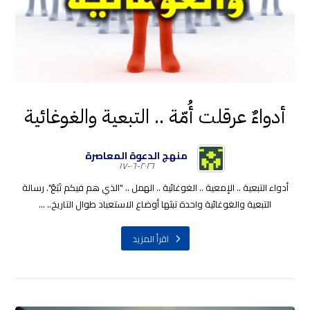
أدواءٌ عرقلت أُمّة .. التبعية والغوغائية
منهج الدعوة المعاصرة
٢٠٢٦-٠٦-١٧
أدواء التبعية .. الإمعية .. الغوغائية .. الهمل .. "الذي هم فيكم تَبَعٌ". رسالة
التبعية والغوغائية واحدة تبثها أوضاع الاستعباد طوال التاريخ.. ...
اقرأ المزيد