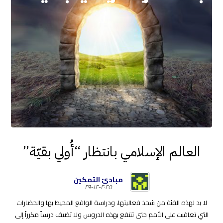
العالم الإسلامي بانتظار “أُولي بقيّة”
مبادئ التمكين
٢٠٢٥-١٢-٢٩
لا بد لهذه الفئة من شحذ فعاليتها، ودراسة الواقع المحيط بها والحضارات
التي تعاقبت على الأمم حتى تنتفع بهذه الدروس ولا تضيف درساً مكرراً إلى