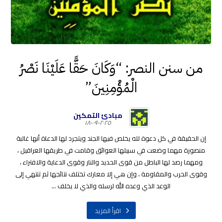
من سنن النصر: “وَكَانَ حَقًّا عَلَيْنَا نَصْرُ
الْمُؤْمِنِينَ”
مبادئ التمكين
٢٠٢٥-٠٩-١٨
إن الحقيقة في كل دعوة لله يخلص فيها الجند ويتجرد لها الدعاة أنها غالبة
منصورة مهما وضعت في سبيلها العوائق وقامت في طريقها العراقيل ،
ومهما رصد لها الباطل من قوى الحديد والنار وقوى الدعاية والافتراء ،
وقوى الحرب والمقاومة ، وإن هي إلا معارك تختلف نتائجها ثم تنتهي إلى
الوعد الذي وعده الله لرسله والذي لا يخلف ...
اقرأ المزيد