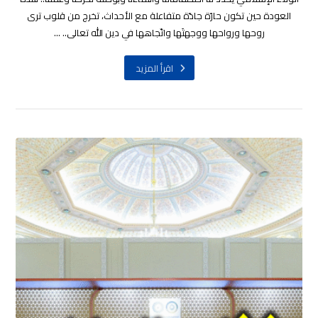
العودة حين تكون حارّة جادّة متفاعلة مع الأحداث، تخرج من قلوب ترى
روحها ورواحها ووجهتَها واتّجاهها في دين الله تعالى.. ...
اقرأ المزيد