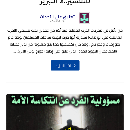
للتفسير..لا التبرير
تعليق على الأحداث
٢٠٢٤-٠٩-١٨
من تأمل في مجريات الحرب المعلنة منذ أكثر من عقدين تحت مسمى (الحرب
العالمية على الإرهاب) سيدرك أنها دبرت لتهيئة ساحات المسلمين بوجه عام
نحو إحباط وعجز تام ، وقد كان تخطيطها كما هو معلوم؛ من تدبير عصابة
(المحافظين اليهود الجدد) الذين غلبوا على إدارة (جورج بوش الابن). ...
اقرأ المزيد