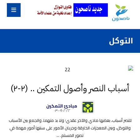
التوكل
أسباب النصر وأصول التمكين .. (٢-٢)
مبادئ التمكين
٢٠٢٢-٠٩-٠٣
للنصر أسباب، بعضها مادي والآخر عقدي؛ ولا بد منهما. والجمع بين الأسباب
والتوكل، وبين المعجزات الخارقة وجريان الأمور على سننها أمور مهمة في
تصور المسلم. ...