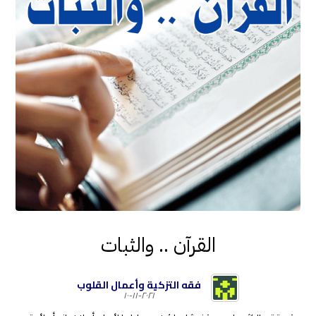
القرآن .. والثبات
فقه التزكية وأعمال القلوب
٢٠٢١-١١-١٠