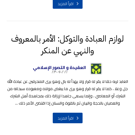
اقرأ المزيد
لوازم العبادة والتوكل: الأمر بالمعروف
والنهي عن المنكر
العقيدة و التصور الإسلامي
٢٠٢١-٠٩-٢٣
العابد لربه حقا لا يقر له قرار ولا يهدأ له بال وهو يرى المنحرفين عن عبادة الله
جل وعلا ، كما لا يقر له قرار وهو يرى ما يبغض مولاه ومعبوده سبحانه من
الشرك أو المعاصي ، وإنما يسعى جاهدا لإزالة ذلك بمجاهدة أهل الشرك
والعصيان بالحجة والبيان ثم بالقوة والسنان إذا اقتضى الأمر ذلك ...
اقرأ المزيد