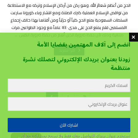
الحج من أعظم شعائر الله. وهو ركن من أركان الإسلام وتركه مع الاستطاعة
من نواقص الإسلام العملية كترك الصلاة ومع انتشار وباء كورونا سارعت
السلطات السعودية بمنع الحج كلياً أو جزئياً ومن أفتاها بهذا خالف إجماع
االمسلمين فلم يمنع الحج على مدى ١٤٤٠ عاماً مع وجود الطواعين مرات
متتالية وذلك لأن حفظ ضرورة الدين أهم من حفظ ضرورة النفس. ...
انضم إلى آلاف المهتمين بقضايا الأمة
اقرأ المزيد
زودنا بعنوان بريدك الإلكتروني لتصلك نشرة
منتظمة
٢
١
اشترك الآن
نستخدم عنوان بريدك للتواصل معك فقط ولا نسمح بمشاركته مع أي