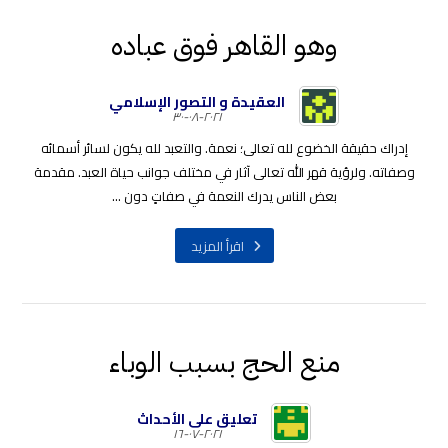
وهو القاهر فوق عباده
العقيدة و التصور الإسلامي
٢٠٢١-٠٨-٣٠
إدراك حقيقة الخضوع لله تعالى؛ نعمة. والتعبد لله يكون لسائر أسمائه
وصفاته. ولرؤية قهر الله تعالى آثار في مختلف جوانب حياة العبد. مقدمة
بعض الناس يدرك النعمة في صفاتٍ دون ...
اقرأ المزيد
منع الحج بسبب الوباء
تعليق على الأحداث
٢٠٢١-٠٧-١٦