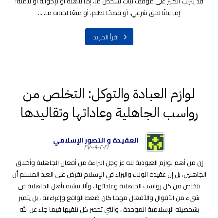
قد يترتب الكثير على موقف ثبات لشخص ما، إما لأهله أو لإخوانه أو لأمته؛
إما بيانًا لحق شرعي، أو فضحًا لظلم، أو منعًا لخيانة ما. ...
اقرأ المزيد
لوازم العبادة والتوكل: التخلص من
رواسب الجاهلية وعاداتها وتقاليدها
العقيدة و التصور الإسلامي
٢٠٢١-٠٩-٢٧
إن من أهم لوازم العبودية لله عز وجل البراءة من أفعال الجاهلية وأخلاق
الجاهلين، بل إن عقيدة الولاء والبراء في الإسلام تفرض على العبد المسلم أن
يتخلص من كل رواسب الجاهلية وعاداتها ، وألا يتشبه بأهل الجاهلية في
شيء من الأقوال والأفعال مهما كان ضغط الواقع وإغراءاته ، بل يتميز
بشخصيته الإسلامية الموحدة ، والتي تحصر كل تلقيها فيما جاء عن الله