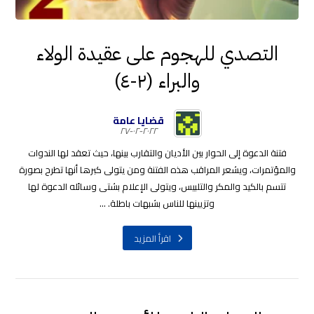
التصدي للهجوم على عقيدة الولاء
والبراء (٢-٤)
قضايا عامة
٢٠٢٢-٠٢-٢٧
فتنة الدعوة إلى الحوار بين الأديان والتقارب بينها، حيث تعقد لها الندوات
والمؤتمرات، ويشعر المراقب هذه الفتنة ومن يتولى كبرها أنها تطرح بصورة
تتسم بالكيد والمكر والتلبيس، ويتولى الإعلام بشتی وسائله الدعوة لها
وتزيينها للناس بشبهات باطلة. ...
اقرأ المزيد