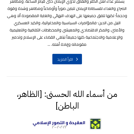
يستمر عداء أهل الكفر والنفاق لذوي الإيمان حتى قيام الساعة. ومظاهر
الصراع والعداء لفسطاط الإيمان تتباين صوراً وأوضاعاً ومظاهر وشدة وقوة
وحجماً؛ لكنها تتفق جميعها على الهدف النهائي والغاية المقصودة ألا وهي
النيل من الدين؛ فالمؤامرات السياسية والمخابراتية، والكيد العسكري
والأمني، والمكر الاقتصادي والمعيشي والمخططات الثقافية والتعليمية
والإعلامية والاجتماعية كلها جميعاً تبتغي القضاء على الإسلام وتدمير
مقوماته وإبادة أهله. ...
اقرأ المزيد
من أسماء الله الحسنى: [الظاهر،
الباطن]
العقيدة و التصور الإسلامي
٢٠٢٢-٠٢-٢٠