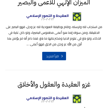
المیزان الإلهي للأعمى والبصير
العقيدة و التصور الإسلامي
٢٠٢٢-٠٢-٢٦
من استجاب لله ولرسله، وقام بوظيفة العبودية لله عز وجل، فهو البصير على
الحقيقة، ومن سواه إنما هو أعمى مطموس البصيرة، ولو كان غاية في
الذكاء، ولو بلغ في علوم الدنيا ومخترعاتها ما بلغ، فما دام أنه لم يؤمن بما
أنزل من الله عز وجل من الحق فهو أعمى. ...
اقرأ المزيد
غزو العقيدة والعقول والأخلاق
العقيدة و التصور الإسلامي
٢٠٢٢-٠٢-٢٢