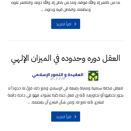
ما من ظاهر إلا والله فوقه، وما من باطن إلا والله دونه، والظاهر علوه
وعظمته، والباطن قربه ودنوه. ...
اقرأ المزيد
العقل دوره وحدوده في الميزان الإلهي
العقيدة و التصور الإسلامي
٢٠٢٢-٠٢-١٢
للعقل مكانة سامية ومنزلة رفيعة في الإسلام، ومع ذلك فإنّ له حدوداً لا
يجوز تخطيها أو تجاوزها، لأنه إن فعل خبط خبْط عشواء، فهو في حاجة دائمة
للشرع، لأنه تابع له، ومن شأن الشرع أن يعصمه. ...
اقرأ المزيد