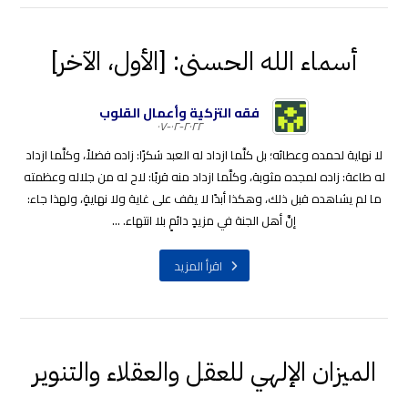
أسماء الله الحسنى: [الأول، الآخر]
فقه التزكية وأعمال القلوب
٢٠٢٢-٠٢-٠٧
لا نهاية لحمده وعطائه؛ بل كلَّما ازداد له العبد شكرًا: زاده فضلاً، وكلَّما ازداد
له طاعة: زاده لمجده مثوبة، وكلَّما ازداد منه قربًا: لاح له من جلاله وعظمته
ما لم يشاهده قبل ذلك، وهكذا أبدًا لا يقف على غاية ولا نهايةٍ، ولهذا جاء:
إنَّ أهل الجنة في مزيدٍ دائمٍ بلا انتهاء. ...
اقرأ المزيد
الميزان الإلهي للعقل والعقلاء والتنوير