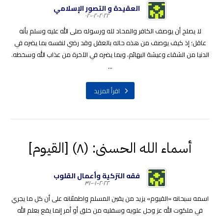
العقيدة و التصور الإسلامي
٢٠٢٢-٠٢-٠٢
لا يصلح أن يوصف الكافر والمحاد لله ورسوله صلى الله عليه وسلم بأنه
عاقل؛ إذ كيف يوصف من هذه حاله بالعقل وقد رضي لنفسه بما يضره في
الدنيا من الشقاء وعيشة البهائم، وبما يضره في الآخرة من عذاب الله وسخطه.
...
اقرأ المزيد
أسماء الله الحسنى: (٨) [القيوم]
فقه التزكية وأعمال القلوب
٢٠٢٢-٠١-٣١
اسمه سبحانه «القيوم» يزيد من يقين المسلم واطمئنانه على أن كل ما يجري
في ملكوت الله عز وجل علويه وسفليه من خلق أو أمر إنما يقع بعلم الله