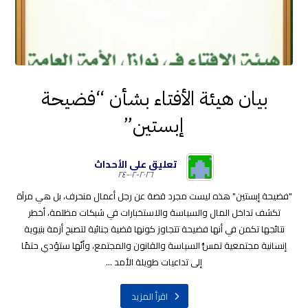
بيان هيئة الأفتاء بشأن “فضيحة
إبستين”
تعليق على الأحداث
٢٠٢٦-٠٢-٢٤
"فضيحة إبستين" هذه ليست مجرد قصة عن رجل أعمال منحرف، بل هي مرآة
تكشف تداخل المال والسياسة والاستخبارات في شبكات مظلمة، أخطر
نتائجها تكمن في أنها فضيحة تتجاوز كونها قضية جنائية لتصبح أزمة بنيوية
إنسانية مجتمعية تمسُّ السياسة والقانون والمجتمع، وأنّها ستؤدي حتمًا
إلى تداعيات طويلة الأمد ...
اقرأ المزيد