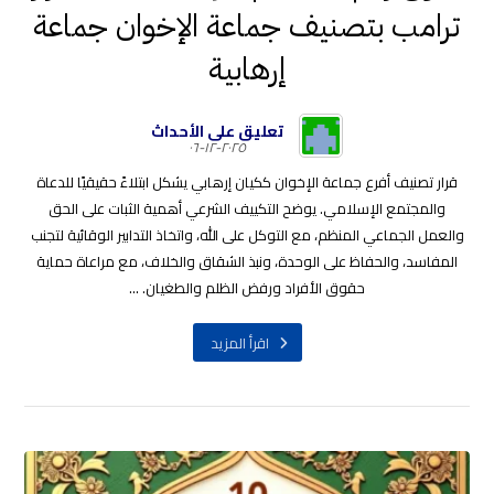
ترامب بتصنيف جماعة الإخوان جماعة
إرهابية
تعليق على الأحداث
٢٠٢٥-١٢-٠٦
قرار تصنيف أفرع جماعة الإخوان ككيان إرهابي يشكل ابتلاءً حقيقيًا للدعاة
والمجتمع الإسلامي. يوضح التكييف الشرعي أهمية الثبات على الحق
والعمل الجماعي المنظم، مع التوكل على الله، واتخاذ التدابير الوقائية لتجنب
المفاسد، والحفاظ على الوحدة، ونبذ الشقاق والخلاف، مع مراعاة حماية
حقوق الأفراد ورفض الظلم والطغيان. ...
اقرأ المزيد