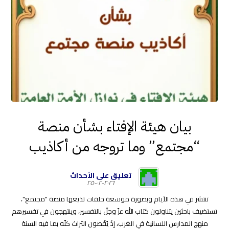
بيان هيئة الإفتاء بشأن منصة
“مجتمع” وما تروجه من أكاذيب
تعليق على الأحداث
٢٠٢٦-٠٢-٢٥
تنتشر في هذه الأيام وبصورة موسعة حلقات تذيعها منصة "مجتمع"،
تستضيف باحثين يتناولون كتاب الله عزّ وجلّ بالتفسير، وينتهجون في تفسيرهم
منهج المدارس اللسانية في الغرب، إذْ يُقْصون التراث كلّه بما فيه السنة