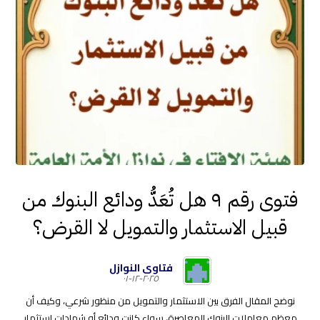
فتوى رقم ٩ هل تُعَدُّ ودائع البنوك من
قبيل الاستثمار والتمويل لا القرض؟
فتاوى النوازل
٢٠٢٥-١٢-٠١
نوضح المقال الفرق بين الاستثمار والتمويل من منظور شرعي، وكيف أن
معظم معاملات البنوك المعاصرة، سواء كانت ودائع أو شهادات استثمار