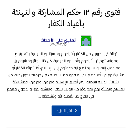
فتوى رقم ١٢ حكم المشاركة والتهنئة
بأعياد الكفار
تعليق على الأحداث
٢٠٢٥-١٢-٣١
تهنئة غير الحربيين من الكفار بأفراحهم ومسرّاتهم الدنيوية وتعزيتهم
ومواساتهم في أتراحهم وأحزانهم الدنيوية، كُلّ ذلك جائز ومشروع بل
ومندوب إليه، ولاسيما مع نية دعوتهم إلى الإسلام، أمّا تهنئة الكفار أو
مشاركتهم في أعيادهم الدينية فهو مما لا خلاف في حرمته؛ لكون ذلك من
الشعائر الدينية الباطلة التي أبطلها الإسلام وحرّمها وجرّمها، فمشاركةُ
المسلم وتهنئتُه لهم يعدُّ نوعًا من الولاءِ للكفار والتشبّهِ بهم، والدخولِ معهم
في الفرح بما يُغْضِبُ الله ويُسْخِطُه ...
اقرأ المزيد