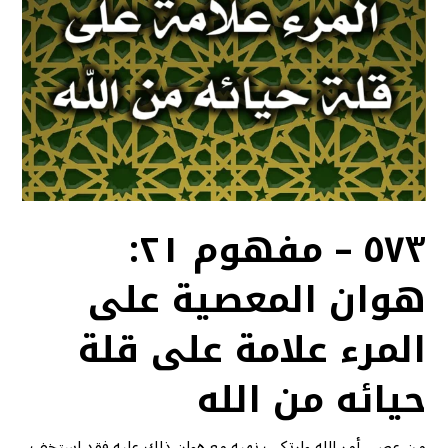
٥٧٣ – مفهوم ٢١:
هوان المعصية على
المرء علامة على قلة
حيائه من الله
من عصى أمر الله وارتكب نهيه مع هوان ذلك عليه فقد استخف