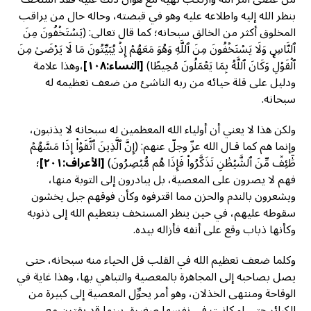
بنظر الله إليه واطلاعه عليه وهو في قبضته، وحاله حال من يراقب
المخلوق أكثر من الخالق سبحانه؛ كما قال تعالى: (يَسۡتَخۡفُونَ مِنَ
ٱلنَّاسِ وَلَا يَسۡتَخۡفُونَ مِنَ ٱللَّهِ وَهُوَ مَعَهُمۡ إِذۡ يُبَيِّتُونَ مَا لَا يَرۡضَىٰ مِنَ
ٱلۡقَوۡلِۚ وَكَانَ ٱللَّهُ بِمَا يَعۡمَلُونَ مُحِيطًا)
[
النساء:١٠٨]
،وهذا علامة
ودليل على قلة حيائه من ربه الناشئ من ضعف تعظيمه له
سبحانه.
ولكن هذا لا يعني أن أولياء الله المعظمين له سبحانه لا يذنبون،
وإنما هم كما قـال الله عزّ وجلّ عنهم: (إِنَّ ٱلَّذِينَ ٱتَّقَوۡاْ إِذَا مَسَّهُمۡ
طَٰٓئِفٞ مِّنَ ٱلشَّيۡطَٰنِ تَذَكَّرُواْ فَإِذَا هُم مُّبۡصِرُونَ)
[
الأعراف:٢٠١]
؛
فهم لا يصرون على المعصية، بل يبادرون إلى التوبة منها،
ويشعرون بالندم والحزن مما اقترفوه وكأن فوقهم جبل يخشون
سقوطه عليهم، في حين ينظر المستخف بتعظيم الله إلى ذنوبه
وكأنها ذباب وقع على أنفه فأزاله بيده.
وكلما ضعف تعظيم الله في القلب قل الحياء منه سبحانه، حتى
يصل بصاحبه إلى المجاهرة بالمعصية والتباهي بها، وهذا غاية في
الوقاحة ومنتهى الخذلان، وهو أمر يحوِّل المعصية إلى كبيرة من
الكبائر حتى لو كانت في نفسها صغيرة، بينما قد يقترن مع