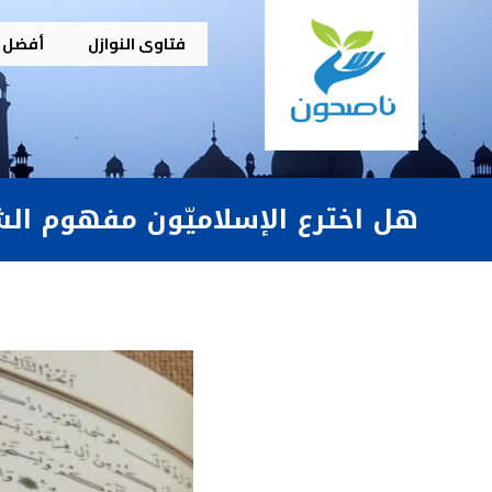
فتاوى النوازل
أفضل م
هل اخترع الإسلاميّون مفهوم ال