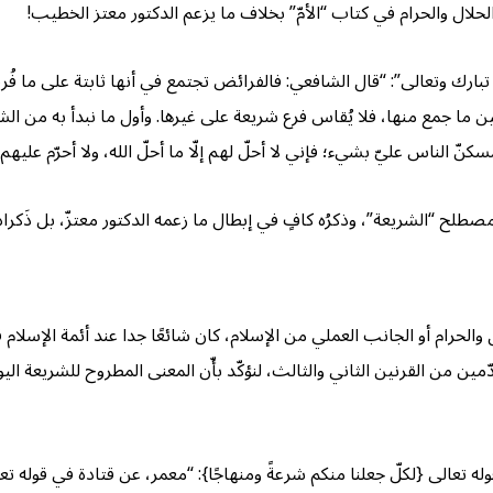
حلال والحرام في كتاب “الأمّ” بخلاف ما يزعم الدكتور معتز الخطيب!
ارك وتعالى”: “قال الشافعي: فالفرائض تجتمع في أنها ثابتة على ما فُرض
ين ما جمع منها، فلا يُقاس فرع شريعة على غيرها. وأول ما نبدأ به من ال
الناس عليّ بشيء؛ فإني لا أحلّ لهم إلّا ما أحلّ الله، ولا أحرّم عليهم إلا
طلح “الشريعة”، وذكرُه كافٍ في إبطال ما زعمه الدكتور معتزّ، بل ذَكراه
 والحرام أو الجانب العملي من الإسلام، كان شائعًا جدا عند أئمة الإسلام 
من القرنين الثاني والثالث، لنؤكّد بأّن المعنى المطروح للشريعة اليو
 تعالى {لكلّ جعلنا منكم شرعةً ومنهاجًا}: “معمر، عن قتادة في قوله تعا