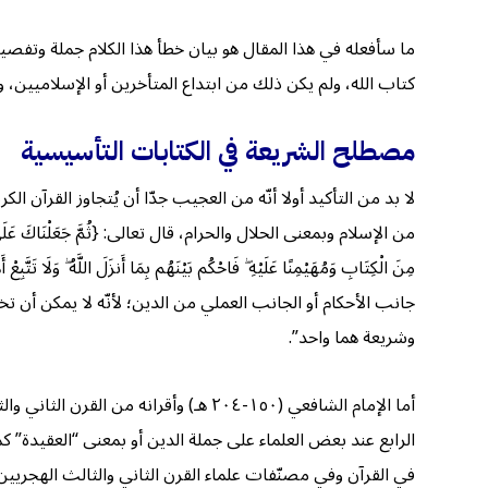
ما سأفعله في هذا المقال هو بيان خطأ هذا الكلام جملة وتفصيل
كتاب الله، ولم يكن ذلك من ابتداع المتأخرين أو الإسلاميين، 
مصطلح الشريعة في الكتابات التأسيسية
لا بد من التأكيد أولا أنّه من العجيب جدّا أن يُتجاوز القرآن
وشريعة هما واحد”.
أما الإمام الشافعي (١٥٠-٢٠٤ هـ) وأقر
في القرآن وفي مصنّفات علماء القرن الثاني والثالث الهجريين ه