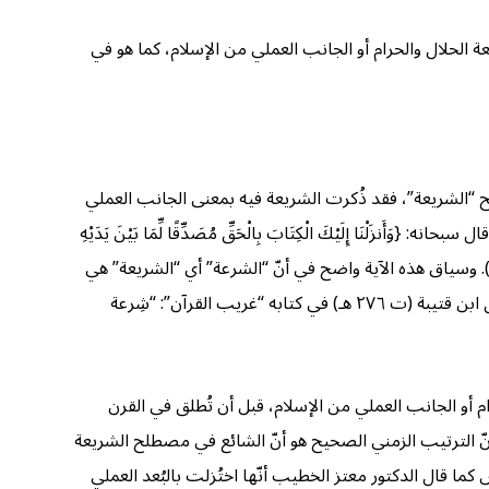
 الحلال والحرام أو الجانب العملي من الإسلام، كما هو في
طلح “الشريعة”، فقد ذُكرت الشريعة فيه بمعنى الجانب العملي
معنى الحلال والحرام، قال تعالى: {ثُمَّ جَعَلْنَاكَ عَلَىٰ شَرِيعَةٍ مِّنَ الْأَمْرِ فَاتَّبِعْهَا وَلَا تَتَّبِعْ أَهْوَاءَ الَّذِينَ لَا يَعْلَمُونَ} (الجاثية: ١٨). وقال سبحانه: {وَأَنزَلْنَا إِلَيْكَ الْكِتَابَ بِالْحَقِّ مُصَدِّقًا لِّمَا بَيْنَ يَدَيْهِ
ِنَ الْكِتَابِ وَمُهَيْمِنًا عَلَيْهِ ۖ فَاحْكُم بَيْنَهُم بِمَا أَنزَلَ اللَّهُ ۖ وَلَا تَتَّبِعْ أَهْوَاءَهُمْ عَمَّا جَاءَكَ مِنَ الْحَقِّ ۚ لِكُلٍّ جَعَلْنَا مِنكُمْ شِرْعَةً وَمِنْهَاجًا} (المائدة: ٤٨). وسياق هذه الآية واضح في أنّ “الشرعة” أي “الشريعة” هي
جانب الأحكام أو الجانب العملي من الدين؛ لأنّه لا يمكن أن تختلف العقائد – كالإيمان والتوحيد واليوم الآخر – بين رسالات الأنبياء! يقول ابن قتيبة (ت ٢٧٦ هـ) في كتابه “غريب القرآن”: “شِرعة
حلال والحرام أو الجانب العملي من الإسلام، قبل أن تُطلق في القرن
” كما في كتاب “الشريعة” للإمام الآجري (ت ٣٦٠ هـ) على سبيل المثال. أي أنّ الترتيب الزمني الصحيح هو أنّ الشائع في مصطلح الشريعة
ما قال الدكتور معتز الخطيب أنّها اختُزلت بالبُعد العملي