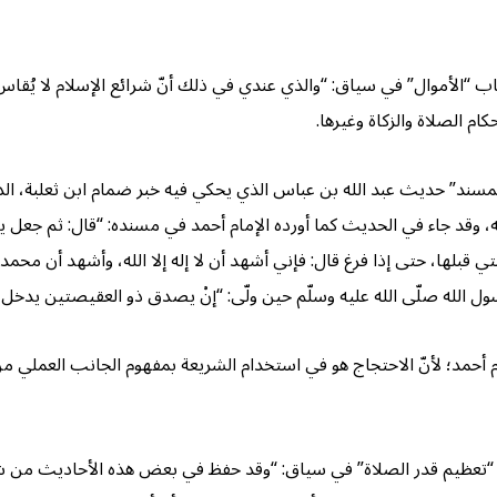
ب “الأموال” في سياق: “والذي عندي في ذلك أنّ شرائع الإسلام لا يُ
ام الصلاة والزكاة وغيرها.
مسند” حديث عبد الله بن عباس الذي يحكي فيه خبر ضمام ابن ثعلبة، الذ
، وقد جاء في الحديث كما أورده الإمام أحمد في مسنده: “قال: ثم جعل ي
ي قبلها، حتى إذا فرغ قال: فإني أشهد أن لا إله إلا الله، وأشهد أن محم
ول الله صلّى الله عليه وسلّم حين ولّى: “إنْ يصدق ذو العقيصتين يدخل ال
إمام أحمد؛ لأنّ الاحتجاج هو في استخدام الشريعة بمفهوم الجانب العملي 
تعظيم قدر الصلاة” في سياق: “وقد حفظ في بعض هذه الأحاديث من شرا