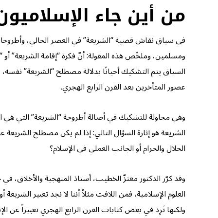
من أين جاء الإسلاميون
في سياق نقاش قضية “الشريعة” في العصر الحالي، وأطروحات الإ
ومسلمين، وملخّص هذه المقولة: أنّ فكرة “إقامة الشريعة” أو 
السياق يتم التشكيك أحيانًا بدلالة مصطلح “الشريعة” نفسه، وال
عصور المتأخرين بعد القرن الرابع الهجري.
وهي محاولة للتشكيك في أصالة أطروحة “الشريعة” التي هي الأ
الشريعة هو إثارة السؤال التالي: إذا لم يكن مصطلح الشريعة 
الحلال والحرام أو الجانب العملي في الإسلام؟
وقد كرّر الدكتور معتزّ الخطيب، أستاذ المنهجية والأخلاق، في
العلوم الإسلامية، فمن اللافت مثلاً أننا لا نجد تعبير الشريع
ولكنها تَرِد في بعض كتابات القرن الرابع الهجري تعبيراً عن الإ