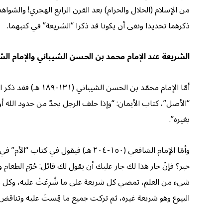
من الإسلام (الحلال والحرام) بعد القرن الرابع الهجري! والشوا
ذكرهما تحديدا ونفى أن يكونا قد ذكرا “الشريعة” في كتبهما.
الشريعة عند الإمام محمد بن الحسن الشيباني والإمام ال
أمّا الإمام محمّد
“الأصل”، كتاب الأيمان: “وإذا حلف الرجل بحدّ من حدود الله أو
بغيره”.
وأمّا الإمام الشافعي (١٥٠-٢٠٤ هـ) 
خبر؟ فإنْ جاز هذا لك جاز عليك أن يقول لك قائل: حُرّم الطعام وا
شيء من العلم، تمضي كل شريعة على ما شُرِعَتْ عليه، وكل ما ج
البيوع وهو شريعة غيره، ثم تركت جميع ما قِستَ عليه وتناقض