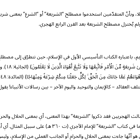
ا، وبأنّ المتقدّمين استخدموا مصطلح “الشريعة” أو “الشرع” بمعنى شريعة
ولم يُختزل مصطلح الشريعة بعد القرن الرابع الهجري.
 الكريم، باعتباره الكتاب التأسيسي الأول في الإسلام، حين نتطرّق إلى مص
من الإسلام وب
م
انه من القرن الثاني والثالث الهجريين فقد ذكروا “الشريعة” بهذا المعنى، أي بمعنى ال
الرابع عند بعض العلماء على جملة الدين أو بمعنى “العقيدة
و أنّها جاءت بمعنى الحلال والحرام أو الجانب العملي من الإسلام، وليس ك