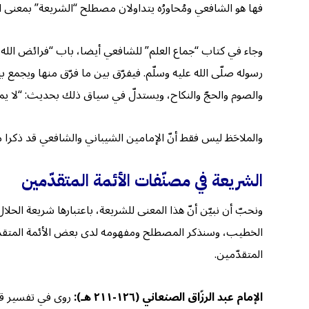
فها هو الشافعي ومُحاورُه يتداولان مصطلح “الشريعة” بمعنى ال
وجاء في كتاب “جماع العلم” للشافعي أيضا، باب “فرائض الله تب
رسوله صلّى الله عليه وسلّم. فيفرّق بين ما فرّق منها ويجمع ب
والصوم والحجّ والنكاح، ويستدلّ في سياق ذلك بحديث: “لا يمسكنّ 
والملاحَظ ليس فقط أنّ الإمامين الشيباني والشافعي قد ذكرا مص
الشريعة في مصنّفات الأئمة المتقدّمين
ونحبّ أن نبيّن أنّ هذا المعنى للشريعة، باعتبارها شريعة الحلال
الخطيب، وسنذكر المصطلح ومفهومه لدى بعض الأئمة المتقدّمين 
المتقدّمين.
الإمام عبد الرزّاق الصنعاني (١٢٦-٢١١ هـ):
روى في تفسير قوله