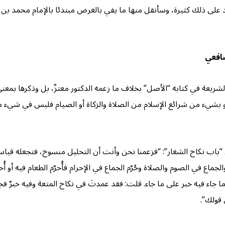
هد على ذلك كثيرة، وسأنقل منها ما يفي بالغرض مبتدئا بالإمام محمد بن ال
شافعي
 بن الحسن الشيباني (١٣١-١٨٩ هـ) فقد ذكر الشريعة في كتابه “الأصل” بخلاف ما زعمه الدكتور معتز
 بشيء من شرائع الإسلام من الصلاة والزكاة أو الصيام فليس في شيء من هذ
فيقول في كتاب “الأم” في “باب نكاح الشغار”: “فزعمنا نحن وأنت أن التحليل منسوخ، ف
لجماع في الصوم والصلاة وحُرّم الجماع في الإحرام فأُحرّم الطعام فيه أو أُح
اء فيه خبر على ما جاء. قلت: فقد عمدتَ في نكاح المتعة وفيه خبرٌ فجعل
 قولك”.