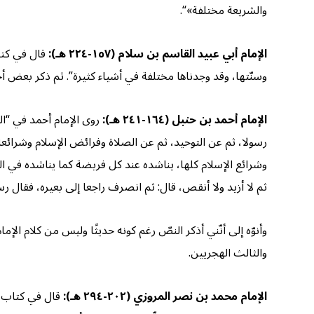
والشريعة مختلفة»“.
الإمام أبي عبيد القاسم بن سلام (١٥٧-٢٢٤ هـ):
قال في كتا
وسنّتها، وقد وجدناها مختلفة في أشياء كثيرة”. ثم ذكر بعض أحك
الإمام أحمد بن حنبل (١٦٤-٢٤١ هـ):
روى الإمام أحمد في “ال
رسولا، ثم عن التوحيد، ثم عن الصلاة وفرائض الإسلام وشرائعه
وشرائع الإسلام كلها، يناشده عند كل فريضة كما يناشده في الت
ثم لا أزيد ولا أنقص، قال: ثم انصرف راجعا إلى بعيره، فقال رس
وأنوّه إلى أنّني أذكر النصّ رغم كونه حديثًا وليس من كلام ال
والثالث الهجريين.
الإمام محمد بن نصر المروزي (٢٠٢-٢٩٤ هـ):
قال في كتاب “