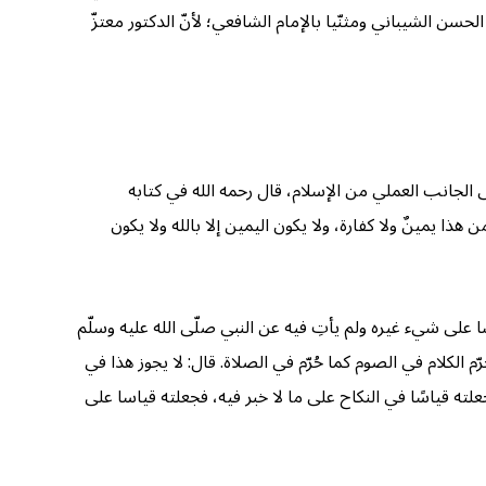
حسن الشيباني ومثنّيا بالإمام الشافعي؛ لأنّ الدكتور معتزّ
ّ، بل وذكرها بمعنى الجانب العملي من الإسلام، قال رحمه الله في كتابه
ا يمينٌ ولا كفارة، ولا يكون اليمين إلا بالله ولا يكون
تجعله قياسا على شيء غيره ولم يأتِ فيه عن النبي صلّى الله عليه وسلّم
رّم الكلام في الصوم كما حُرّم في الصلاة. قال: لا يجوز هذا في
ته قياسًا في النكاح على ما لا خبر فيه، فجعلته قياسا على