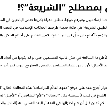
 بمصطلح “الشريعة”؟!
سلاميين وغيرهم حولها، تنطلق مقولة يكررها بعض الباحثين في المجال يو
“تطبيق الشريعة” هي فكرة حديثة طرحتها الحركات الإسلامية في العصر الح
زعم بأنّه لم يكن يدلّ في التراث الإسلامي القديم على أحكام الحلال وال
طروحة الشائعة في حسّ غالبية المسلمين حتى لو لم يكونوا من أفراد ال
عند الأجيال الأولى من علماء المسلمين بالمعنى المطروح اليوم، فمن أين
 حوار أجريَ معه على موقع “معهد العالَم للدراسات” هذه المغالطة فقال: 
ة أو الشرع في كتب تأسيسية مثل “الرسالة” و”الأم” للشافعي أو “الأصل” ل
سلام كدين قبل أن يتم اختزالها في الفقه أو البعد العملي منه (الحلال والحر