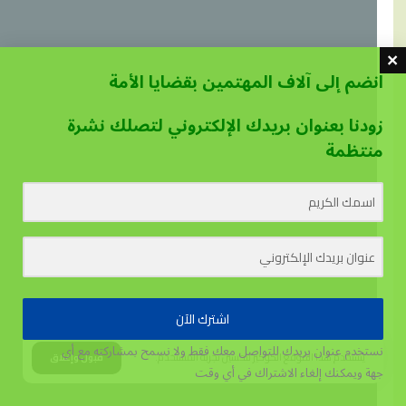
انضم إلى آلاف المهتمين بقضايا الأمة
زودنا بعنوان بريدك الإلكتروني لتصلك نشرة
منتظمة
اشترك الآن
نستخدم عنوان بريدك للتواصل معك فقط ولا نسمح بمشاركته مع أي
يستخدم هذا الموقع الكوكيز لتحسين تجربة المستخدم.
قبول وإغلاق
جهة
ويمكنك إلغاء الاشتراك في أي وقت