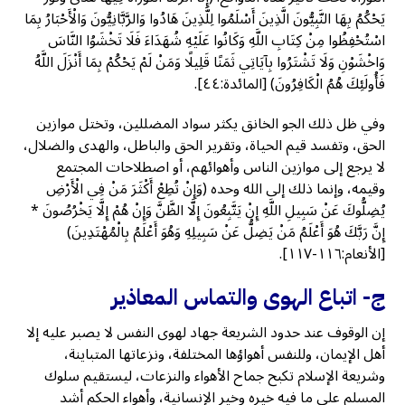
يَحْكُمُ بِهَا النَّبِيُّونَ الَّذِينَ أَسْلَمُوا لِلَّذِينَ هَادُوا وَالرَّبَّانِيُّونَ وَالْأَحْبَارُ بِمَا
اسْتُحْفِظُوا مِنْ كِتَابِ اللَّهِ وَكَانُوا عَلَيْهِ شُهَدَاءَ فَلَا تَخْشَوُا النَّاسَ
وَاخْشَوْنِ وَلَا تَشْتَرُوا بِآيَاتِي ثَمَنًا قَلِيلًا وَمَنْ لَمْ يَحْكُمْ بِمَا أَنْزَلَ اللَّهُ
فَأُولَئِكَ هُمُ الْكَافِرُونَ) [المائدة:٤٤].
وفي ظل ذلك الجو الخانق يكثر سواد المضللين، وتختل موازين
الحق، وتفسد قيم الحياة، وتقرير الحق والباطل، والهدى والضلال،
لا يرجع إلى موازين الناس وأهوائهم، أو اصطلاحات المجتمع
وقيمه، وإنما ذلك إلى الله وحده (وَإِنْ تُطِعْ أَكْثَرَ مَنْ فِي الْأَرْضِ
يُضِلُّوكَ عَنْ سَبِيلِ اللَّهِ إِنْ يَتَّبِعُونَ إِلَّا الظَّنَّ وَإِنْ هُمْ إِلَّا يَخْرُصُونَ *
إِنَّ رَبَّكَ هُوَ أَعْلَمُ مَنْ يَضِلُّ عَنْ سَبِيلِهِ وَهُوَ أَعْلَمُ بِالْمُهْتَدِينَ)
[الأنعام:١١٦-١١٧].
ج- اتباع الهوى والتماس المعاذير
إن الوقوف عند حدود الشريعة جهاد لهوى النفس لا يصبر عليه إلا
أهل الإيمان، وللنفس أهواؤها المختلفة، ونزعاتها المتباينة،
وشريعة الإسلام تكبح جماح الأهواء والنزعات، ليستقيم سلوك
المسلم على ما فيه خيره وخير الإنسانية، وأهواء الحكم أشد