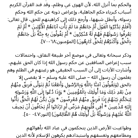
والحكم بما أنزل الله، لأن الهوى غي وظلم، وقد فند القرآن الكريم
أسباب كبرياء حكم الجاهلية، وإعراض ذويه عن حكم الله وحكم
رسوله، وأبطل شبهها، وأرجع ذلك إلى كراهيتهم للحق، قال تعالى:
(أَفَلَمْ يَدَّبَّرُوا الْقَوْلَ أَمْ جَاءَهُمْ مَا لَمْ يَأْتِ آبَاءَهُمُ الْأَوَّلِينَ * أَمْ لَمْ
يَعْرِفُوا رَسُولَهُمْ فَهُمْ لَهُ مُنْكِرُونَ * أَمْ يَقُولُونَ بِهِ جِنَّةٌ بَلْ جَاءَهُمْ
بِالْحَقِّ وَأَكْثَرُهُمْ لِلْحَقِّ كَارِهُونَ) [المؤمنون:٦٨-٧٠].
وذكر سبحانه وتعالى في موضع آخر طبيعة النفاق، واحتمالات
سبب إعراض المنافقين عن حكم رسول الله إذا كان الحق عليهم،
وأشارت الآيات إلى أن السبب الحقيقي هو رغبتهم في الظلم وهم
يعلمون أن رسول الله – صلى الله عليه وسلم – لا يقضي إلا
بالحق (وَيَقُولُونَ آمَنَّا بِاللَّهِ وَبِالرَّسُولِ وَأَطَعْنَا ثُمَّ يَتَوَلَّى فَرِيقٌ مِنْهُمْ
مِنْ بَعْدِ ذَلِكَ وَمَا أُولَئِكَ بِالْمُؤْمِنِينَ * وَإِذَا دُعُوا إِلَى اللَّهِ وَرَسُولِهِ
لِيَحْكُمَ بَيْنَهُمْ إِذَا فَرِيقٌ مِنْهُمْ مُعْرِضُونَ * وَإِنْ يَكُنْ لَهُمُ الْحَقُّ يَأْتُوا
إِلَيْهِ مُذْعِنِينَ * أَفِي قُلُوبِهِمْ مَرَضٌ أَمِ ارْتَابُوا أَمْ يَخَافُونَ أَنْ يَحِيفَ
اللَّهُ عَلَيْهِمْ وَرَسُولُهُ بَلْ أُولَئِكَ هُمُ الظَّالِمُونَ) [النور:٤٧- ٥٠].
وطواغيت الأرض الذين يتحكمون في عباد الله بأهوائهم
ومطامعهم وتعسفهم واستبدادهم يكرهون الإسلام لأنه الدين