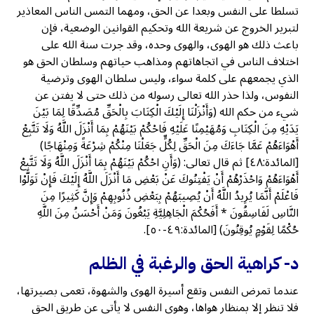
تسلطا على النفس وبعدا عن الحق، ومهما التمس الناس المعاذير
لتبرير الخروج عن شريعة الله وتحكيم القوانين الوضعية، فإن
باعث ذلك هو الهوى، والهوى وحده، وقد جرت سنة الله على
اختلاف الناس في اتجاهاتهم ومذاهب حياتهم وسلطان الحق هو
الذي يجمعهم على كلمة سواء، وليس سلطان الهوى وترضية
النفوس، ولذا حذر الله تعالى رسوله من ذلك حتى لا يفتن عن
شيء من حكم الله (وَأَنْزَلْنَا إِلَيْكَ الْكِتَابَ بِالْحَقِّ مُصَدِّقًا لِمَا بَيْنَ
يَدَيْهِ مِنَ الْكِتَابِ وَمُهَيْمِنًا عَلَيْهِ فَاحْكُمْ بَيْنَهُمْ بِمَا أَنْزَلَ اللَّهُ وَلَا تَتَّبِعْ
أَهْوَاءَهُمْ عَمَّا جَاءَكَ مِنَ الْحَقِّ لِكُلٍّ جَعَلْنَا مِنْكُمْ شِرْعَةً وَمِنْهَاجًا)
[المائدة:٤٨] ثم قال تعالى: (وَأَنِ احْكُمْ بَيْنَهُمْ بِمَا أَنْزَلَ اللَّهُ وَلَا تَتَّبِعْ
أَهْوَاءَهُمْ وَاحْذَرْهُمْ أَنْ يَفْتِنُوكَ عَنْ بَعْضِ مَا أَنْزَلَ اللَّهُ إِلَيْكَ فَإِنْ تَوَلَّوْا
فَاعْلَمْ أَنَّمَا يُرِيدُ اللَّهُ أَنْ يُصِيبَهُمْ بِبَعْضِ ذُنُوبِهِمْ وَإِنَّ كَثِيرًا مِنَ
النَّاسِ لَفَاسِقُونَ * أَفَحُكْمَ الْجَاهِلِيَّةِ يَبْغُونَ وَمَنْ أَحْسَنُ مِنَ اللَّهِ
حُكْمًا لِقَوْمٍ يُوقِنُونَ) [المائدة:٤٩-٥٠].
د- كراهية الحق والرغبة في الظلم
عندما تمرض النفس وتقع أسيرة الهوى والشهوة، تعمى بصيرتها،
فلا تنظر إلا بمنظار هواها، وهوى النفس لا يأتي عن طريق الحق