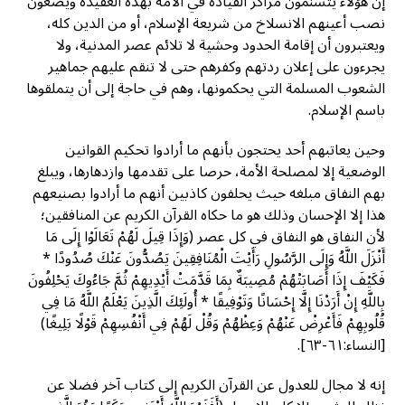
إن هؤلاء يتسنمون مراكز القيادة في الأمة بهذه العقيدة ويضعون
نصب أعينهم الانسلاخ من شريعة الإسلام، أو من الدين كله،
ويعتبرون أن إقامة الحدود وحشية لا تلائم عصر المدنية، ولا
يجرءون على إعلان ردتهم وكفرهم حتى لا تنقم عليهم جماهير
الشعوب المسلمة التي يحكمونها، وهم في حاجة إلى أن يتملقوها
باسم الإسلام.
وحين يعاتبهم أحد يحتجون بأنهم ما أرادوا تحكيم القوانين
الوضعية إلا لمصلحة الأمة، حرصا على تقدمها وازدهارها، ويبلغ
بهم النفاق مبلغه حيث يحلفون كاذبين أنهم ما أرادوا بصنيعهم
هذا إلا الإحسان وذلك هو ما حكاه القرآن الكريم عن المنافقين؛
لأن النفاق هو النفاق في كل عصر (وَإِذَا قِيلَ لَهُمْ تَعَالَوْا إِلَى مَا
أَنْزَلَ اللَّهُ وَإِلَى الرَّسُولِ رَأَيْتَ الْمُنَافِقِينَ يَصُدُّونَ عَنْكَ صُدُودًا *
فَكَيْفَ إِذَا أَصَابَتْهُمْ مُصِيبَةٌ بِمَا قَدَّمَتْ أَيْدِيهِمْ ثُمَّ جَاءُوكَ يَحْلِفُونَ
بِاللَّهِ إِنْ أَرَدْنَا إِلَّا إِحْسَانًا وَتَوْفِيقًا * أُولَئِكَ الَّذِينَ يَعْلَمُ اللَّهُ مَا فِي
قُلُوبِهِمْ فَأَعْرِضْ عَنْهُمْ وَعِظْهُمْ وَقُلْ لَهُمْ فِي أَنْفُسِهِمْ قَوْلًا بَلِيغًا)
[النساء:٦١-٦٣].
إنه لا مجال للعدول عن القرآن الكريم إلى كتاب آخر فضلا عن