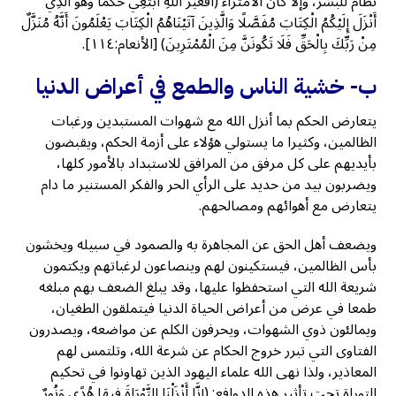
نظام للبشر، وإلا كان الامتراء (أَفَغَيْرَ اللَّهِ أَبْتَغِي حَكَمًا وَهُوَ الَّذِي
أَنْزَلَ إِلَيْكُمُ الْكِتَابَ مُفَصَّلًا وَالَّذِينَ آتَيْنَاهُمُ الْكِتَابَ يَعْلَمُونَ أَنَّهُ مُنَزَّلٌ
مِنْ رَبِّكَ بِالْحَقِّ فَلَا تَكُونَنَّ مِنَ الْمُمْتَرِينَ) [الأنعام:١١٤].
ب- خشية الناس والطمع في أعراض الدنيا
يتعارض الحكم بما أنزل الله مع شهوات المستبدين ورغبات
الظالمين، وكثيرا ما يستولي هؤلاء على أزمة الحكم، ويقبضون
بأيديهم على كل مرفق من المرافق للاستبداد بالأمور كلها،
ويضربون بيد من حديد على الرأي الحر والفكر المستنير ما دام
يتعارض مع أهوائهم ومصالحهم.
ويضعف أهل الحق عن المجاهرة به والصمود في سبيله ويخشون
بأس الظالمين، فيستكينون لهم وينصاعون لرغباتهم ويكتمون
شريعة الله التي استحفظوا عليها، وقد يبلغ الضعف بهم مبلغه
طمعا في عرض من أعراض الحياة الدنيا فيتملقون الطغيان،
ويمالئون ذوي الشهوات، ويحرفون الكلم عن مواضعه، ويصدرون
الفتاوى التي تبرر خروج الحكام عن شرعة الله، وتلتمس لهم
المعاذير، ولذا نهى الله علماء اليهود الذين تهاونوا في تحكيم
التوراة تحت تأثير هذه الدوافع: (إِنَّا أَنْزَلْنَا التَّوْرَاةَ فِيهَا هُدًى وَنُورٌ