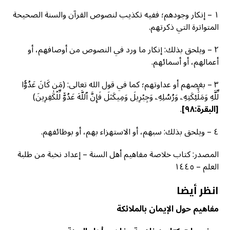
١ – إنكار وجودهم؛ ففيه تكذيب لنصوص القرآن والسنة الصحيحة
المتواترة التي ذكرتهم.
٢ – ويلحق بذلك: إنكار ما ورد في النصوص من أوصافهم، أو
أعمالهم، أو أسمائهم.
٣ – بغضهم أو عداوتهم؛ كما في قول الله تعالى: (مَن كَانَ عَدُوّٗا
لِّلَّهِ وَمَلَٰٓئِكَتِهِۦ وَرُسُلِهِۦ وَجِبۡرِيلَ وَمِيكَىٰلَ فَإِنَّ ٱللَّهَ عَدُوّٞ لِّلۡكَٰفِرِينَ)
[البقرة:٩٨]
.
٤ – ويلحق بذلك: سبهم، أو الاستهزاء بهم، أو بوظائفهم.
المصدر: كتاب خلاصة مفاهيم أهل السنة – إعداد نخبة من طلبة
العلم – ١٤٤٥
انظر أيضا
مفاهيم حول الإيمان بالملائكة