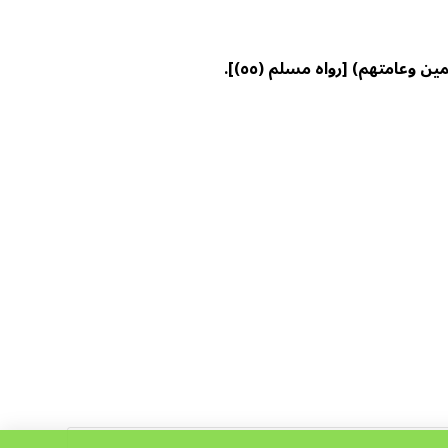
لمين وعامتهم)
[رواه مسلم (٥٥)]
.