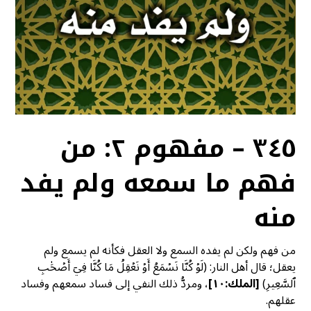
٣٤٥ – مفهوم ٢: من
فهم ما سمعه ولم يفد
منه
من فهم ولكن لم يفده السمع ولا العقل فكأنه لم يسمع ولم
يعقل؛ قال أهل النار: (لَوۡ كُنَّا نَسۡمَعُ أَوۡ نَعۡقِلُ مَا كُنَّا فِيٓ أَصۡحَٰبِ
ٱلسَّعِيرِ)
[
الملك:١٠]
، ومردُّ ذلك النفي إلى فساد سمعهم وفساد
عقلهم.