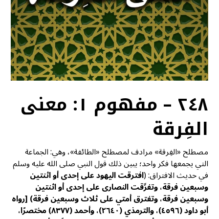
٢٤٨ – مفهوم ١: معنى
الفِرقة
مصطلح «الفِرقة» مرادف لمصطلح «الطائفة»، وهي: الجماعة
التي يجمعها فكر واحد؛ يبين ذلك قول النبي صلى الله عليه وسلم
في حديث الافتراق: (
افترقت اليهود على إحدى أو اثنتين
وسبعين فرقة، وتفرَّقت النصارى على إحدى أو اثنتين
وسبعين فرقة، وتفترق أمتي على ثلاث وسبعين فرقة)
[رواه
أبو داود (٤٥٩٦)، والترمذي (٢٦٤٠)، وأحمد (٨٣٧٧) مختصرًا،