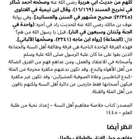
كلهم من حديث أبي هريرة
رضي الله عنه
وصحَّحه أحمد شاكر
في تخريج المسند (١٦/١٦٩)، وقال ابن تيمية في الفتاوى
(٣/٣٤٥): صحيح مشهور في السنن والمسانيد]
، وفي رواية
عوف بن مالك رضي الله عنه للحديث زاد في آخره:
(واحدة في
الجنة وثنتان وسبعون في النار)
، قيل: يا رسول الله من هم؟
قال:
(الجماعة)
[رواه ابن ماجه (٣٢٤١)، وصحَّحها الألباني]
،
فهذه الفرقة الواحدة الناجية هي فرقة وطائفة أهل السنة والجماعة
الذين بقوا على ما كان عليه الرسول صلى الله عليه وسلم
وأصحابه في الاعتقاد والعمل، ومن عداهم فهم من الفرق الضالة
من أهل الأهواء والبدع، وقد تكون بدعتهم مكفرة مخرجة من الملة
-كبدع الباطنيين وغلاة الصوفية المشركين- وقد تكون غير مكفرة
فيكون أصحابها فقط خارجين عن دائرة أهل السنة ولكنهم باقون
من أهل الملة والقبلة.
المصدر: كتاب خلاصة مفاهيم أهل السنة – إعداد نخبة من طلبة
العلم – ١٤٤٥
انظر أيضا
مفاهيم حول الفِرَق والطوائف والملل