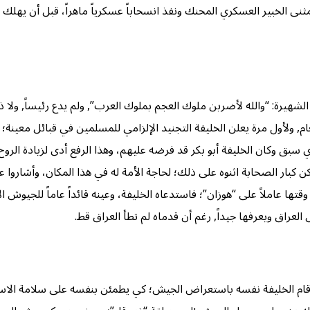
مثنى الخبير العسكري المحنك ونفذ انسحاباً عسكرياً ماهراً، قبل أن يهل
يرة: “والله لأضربن ملوك العجم بملوك العرب”, ولم يدع رئيساً, ولا ذا رأ
ام, ولأول مرة يعلن الخليفة التجنيد الإلزامي للمسلمين في قبائل معينة؛
 سبق وكان الخليفة أبو بكر قد فرضه عليهم، وهذا الرفع أدى لزيادة الروح
بار الصحابة اثنوه على ذلك؛ لحاجة الأمة له في هذا المكان، وأشاروا عل
ها عاملاً على “هوزان”؛ فاستدعاه الخليفة، وعينه قائداً عاماً للجيوش ا
عراق ويعرفها جيداً, رغم أن قدماه لم تطأ العراق قط.
ً، وقام الخليفة نفسه باستعراض الجيش؛ كي يطمئن بنفسه على سلامة ال