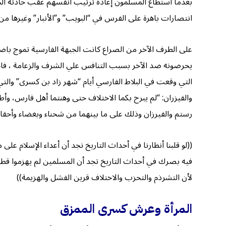
بعدما استطاع المسلمون إعادة ترتيب أنفسهم عقب حادثة الجسر
انتصارات باهرة على الفرس في “البويب” و”الأنبار” وغيرها م
على الطرف الآخر من الصراع كانت الجبهة الفارسية تموج باضطر
يحرضونه ضد الآخر بسبب التنافس علي الشرف والزعامة ، فاجت
التي وقعت في البلاط الفارسي أيام “شهر زاد بن كسرى” والت
والفيزران: “لم يبرح بكما الاختلاف حتى وهنتما أهل فارس، وأط
رستم والفيرزان وذلك على ما بينهما من شحناء وبغضاء وأحقاد ق
((لو قلبنا أنظارنا في أحداث التاريخ نجد أن أعداء الإسلام عل
فيه بصرك في أحداث التاريخ تجد أن المسلمين لم يهزموا قط في
لأن التشرذم والتحزب والاختلاف قرين الفشل والهزيمة))
المرأة وعرش كسرى الممزق