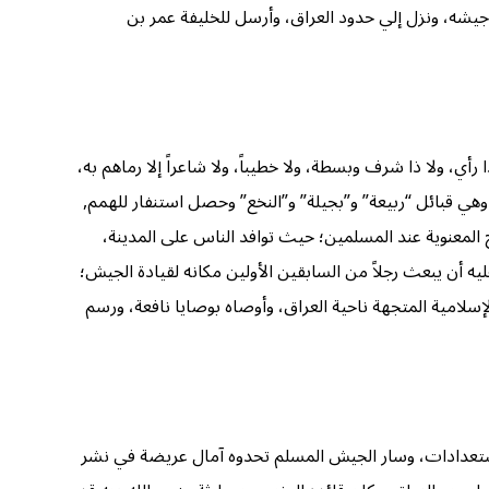
ك جيشه، ونزل إلي حدود العراق، وأرسل للخليفة عمر بن
ي، ولا ذا شرف وبسطة، ولا خطيباً، ولا شاعراً إلا رماهم به،
 وهي قبائل “ربيعة” و”بجيلة” و”النخع” وحصل استنفار للهمم,
 المعنوية عند المسلمين؛ حيث توافد الناس على المدينة،
يه أن يبعث رجلاً من السابقين الأولين مكانه لقيادة الجيش؛
لإسلامية المتجهة ناحية العراق، وأوصاه بوصايا نافعة، ورسم
استعدادات، وسار الجيش المسلم تحدوه آمال عريضة في نشر