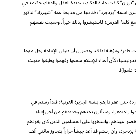
 “بوران” كانت حادة الذكاء، شديدة العقل والدهاء، حكيمة في
سرى اسمه “يزدجرد”؛ قد نجا من مذبحة عمه “شهرزاد” لذكور
تجتمع كلمة الفرس؛ فاستبشروا بذلك خيراً، وحميت نفسهم
نت قادرة ومؤهلة لذلك، ويصرون أن يتولى الإمامة رجل مهما
دونيسيا؛ كأن أعداء الإسلام سمعوا وفهموا وطبقوا حديث
 حتى عقر دارهم بشبه الجزيرة العربية؛ فبدأ رستم في
دوا واجتمعوا، وسيأتون بحدهم وحديدهم من أجل إفناء
نقضوا عهدهم، واستقووا على المسلمين الذين كان يقودهم
يزدجرد، وأن رستم قد أعد جيشاً جراراً يتجاوز مائتي ألف