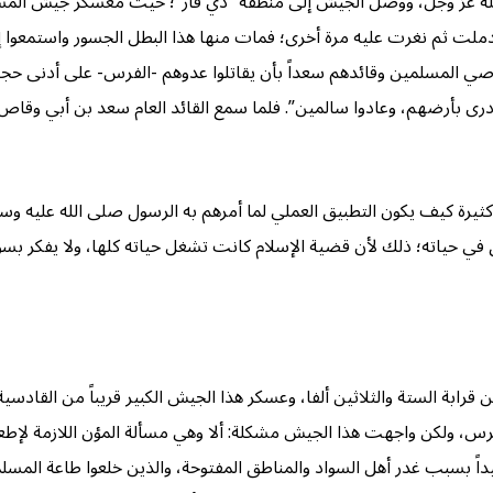
 الله عز وجل، ووصل الجيش إلى منطقة “ذي قار”؛ حيث معسكر جيش المسلم
ت ثم نغرت عليه مرة أخرى؛ فمات منها هذا البطل الجسور واستمعوا إلى م
وصي المسلمين وقائدهم سعداً بأن يقاتلوا عدوهم -الفرس- على أدنى حج
درى بأرضهم، وعادوا سالمين”. فلما سمع القائد العام سعد بن أبي وقاص 
يرة كيف يكون التطبيق العملي لما أمرهم به الرسول صلى الله عليه وسل
ي حياته؛ ذلك لأن قضية الإسلام كانت تشغل حياته كلها، ولا يفكر بسو
فرس، ولكن واجهت هذا الجيش مشكلة: ألا وهي مسألة المؤن اللازمة لإطعام
يداً بسبب غدر أهل السواد والمناطق المفتوحة، والذين خلعوا طاعة المس