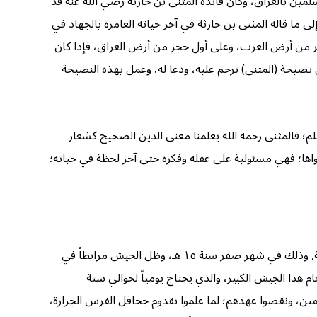
ين بالعراق، وكان قائده المثنى بن حارثة رضي الله عنه قد
ا قاله المثنى بن حارثة في آخر حياته العامرة بالجهاد في
ر من أرض العرب، وعلى أول حجر من أرض العراق، فإذا كان
نصيحة (المثنى) ترحم عليه، ودعا له، وعمل بهذه النصيحة
م؛ فالمثنى رحمه الله يعلمنا معنى الدين الصحيح كشعار
اها؛ فهي مسئولية على عقله وفكره حتى آخر لحظة في حياته؛
بعد انضمام جيش سعد وجيش “المثنى” أصبح تعداد المسلمين قرابة الستة والثلاثين ألفا، وعسكر هذا الجيش الكبير قريباً من القادسية, وذلك في شهر صفر سنة ١٥ هـ، وظل الجيش مرابطاً في
 هذا الجيش الكبير، والذي يحتاج يومياً لحوالي ستة
لمين، ونقضوا عهدهم؛ لما علموا بقدوم جحافل الفرس الجرارة،