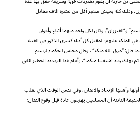
لمثنى بن حارثة أن يقوم بضربات قوية وسريعة حقق بها عدة
 أخرى، وذلك كله بجيش صغير أقل من عشرة آلاف مقاتل.
م” و”الفيرزان”, وكان لكل واحد منهما أتباع وأعوان
 الملكة عليهم- لمقتل كل أبناء كسرى الذكور في الفتنة
ا قال: “مزق الله ملكه” ، وقال مجلس الحكماء لرستم
م نهلك وقد اشتفينا منكما”، وأمام هذا التهديد الخطير اتفق
ن أولها وأهمها الإتحاد والاتفاق، وفي نفس الوقت الذي تقلب
قيقة الثابتة أن المسلمين يهزمون عادة قبل وقوع القتال؛