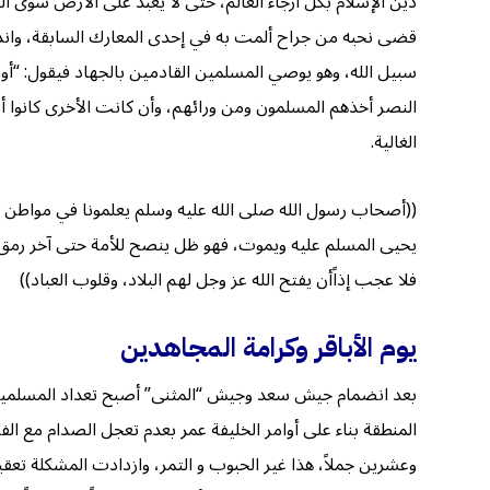
دين الإسلام بكل أرجاء العالم، حتى لا يعبد على الأرض سوى
قضى نحبه من جراح ألمت به في إحدى المعارك السابقة، واندمل
سبيل الله، وهو يوصي المسلمين القادمين بالجهاد فيقول: “أ
النصر أخذهم المسلمون ومن ورائهم، وأن كانت الأخرى كانوا أ
الغالية.
((أصحاب رسول الله صلى الله عليه وسلم يعلمونا في مواطن كث
يحيى المسلم عليه ويموت، فهو ظل ينصح للأمة حتى آخر رمق ف
فلا عجب إذاًأن يفتح الله عز وجل لهم البلاد، وقلوب العباد))
يوم الأباقر وكرامة المجاهدين
المنطقة بناء على أوامر الخليفة عمر بعدم تعجل الصدام مع ال
وعشرين جملاً، هذا غير الحبوب و التمر، وازدادت المشكلة تعق