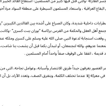
 الطارئة -والتي قتل فيها كثير من المسلمين- أستطاع القائد الخبير ا
ن البقاع العراقية ، واستعاد المسلمون السيطرة على منطقة السواد مرة
ابات داخلية شديدة، وكان الصراع على أشده بين القائدين الكبيرين “رست
مع أهل العقل والحكمة من الفرس برئاسة “بوران بنت كسرى” -وكانت هي
ي وقعت استجابة لدعوة النبي صلى الله عليه وسلم على كسرى وملكه عندم
معتما عدوهم، والله لتجتمعان، أو لنبدأن بكما قبل أن يشمت بنا شامت، ث
ديمة ، اتفقا على الوقوف صفاً واحداً أمام المسلمين .
ى مر العصور يعرفون جيداً طريق الانتصار وأسبابه، وعوامل نجاحه، التي م
 معركة إلا عندما تختلف الكلمة، ويتفرق الصف، وتعدد الآراء، بل أن الح