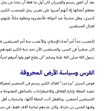
بعد أن اتفق رستم والفيرزان كان أول ما فعلا أن بحثا عن رجل 
معظم أعمالها إلا أنهم أصروا على تعيين رجل للمنصب الكبير
كسرى، وظل مختبئاً عند أخواله؛ فأحضروه وجعلوه ملكاً عليهم،
لقتال المسلمين.
((عجيب جداً أمر أعداء الإسلام، والأعجب منه أمر المسلمين ف
كان صغيراً في السن، والمسلمين الآن تجد منه الكثير تقوده
رسول الله صلى الله عليه وسلم: “لن يفلح قوم ولوا أمرهم امرأة”, صحيح الجامع ٥٢٢٥ ، وكأن مسلمي هذا الزمان ما
الفرس وسياسة الأرض المحروقة
فوض كسرى “يزدجرد” القائد الكبير رستم في التحضير لمعركة 
تنفيذ الخطة بإثارة القلاقل والاضطرابات بالمناطق المفتوحة 
المسلمين أجمعين، وبالفعل آتت الخطة أكلها، واستجاب أهل ا
وقتها المثنى بن حارثة، وكان عددهم ثمانية آلاف فقط، في حين 