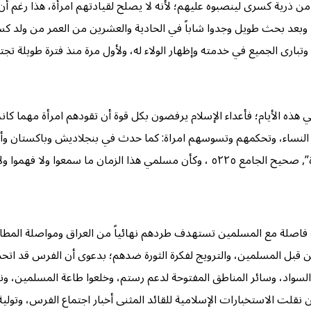
من ذرية كسرى لينصبوه عليهم؛ لأنه لا يصلح لقيادتهم امرأة، هذا رغم أن
، وبعد بحث طويل وجدوا شاباً في الحادية والعشرين من العمر من ولد ك
 وتبارى الجميع في خدمته وإظهار الولاء له، ولأول مرة منذ فترة طويلة 
ي هذه الأيام؛ فأعداء الإسلام يرفضون بكل قوة أن تقودهم امرأة مهما كا
م النساء، وتحكمهم وتسوسهم امراة: كما حدث في بنجلاديش وباكستان وأن
 سمعوا ولا فهموا ولا علموا)).
فاصلة مع المسلمين تستهدف طردهم نهائياً من العراق ومواصلة المطاردة
من قبل المسلمين، والترويج لفكرة الثورة ضدهم؛ بدعوى أن الفرس قد اتح
لسواد، وسائر المناطق المفتوحة لدعم رستم، وخلعوا طاعة المسلمين، و
نقلت الاستخبارات الإسلامية للقائد المثنى أخبار اجتماع الفرس، وتولية 