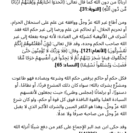
أربابًا من دون الله كما قال تعالى: (ٱتَّخَذُوٓاْ أَحۡبَارَهُمۡ وَرُهۡبَٰنَهُمۡ أَرۡبَابٗا
مِّن دُونِ ٱللَّهِ)
[التوبة
:31]
.
ومن أطاع غير الله عزّ وجلّ ووافقه عن علم على استحلال الحرام،
أو تحريم الحلال، أو تحاكم عن علم ورضا إلى غير حكم الله فقد
أشرك في الألوهية كشركه في العبادة؛ لأنه توجه بفعله إلى غير
الله صاحب الحكم وحده، وقد قال تعالى: (وَإِنۡ أَطَعۡتُمُوهُمۡ إِنَّكُمۡ
لَمُشۡرِكُونَ)
[الأنعام:121]
، وقال: (فَلَا وَرَبِّكَ لَا يُؤۡمِنُونَ حَتَّىٰ
يُحَكِّمُوكَ فِيمَا شَجَرَ بَيۡنَهُمۡ ثُمَّ لَا يَجِدُواْ فِيٓ أَنفُسِهِمۡ حَرَجٗا مِّمَّا
قَضَيۡتَ وَيُسَلِّمُواْ تَسۡلِيمٗا)
[النساء: 65]
.
فكل حكم أو حاكم يرفض حكم الله وشرعه ويضاده فهو طاغوت
ومشرِّع يشرك بالله؛ سواء كان ذلك المشرع فردًا، أو نظامًا، أو
دستورًا، أو برلمانًا (مجلس وطني)؛ حيث يجعلون لأنفسهم
السيادة العليا والقوة النافذة فوق كل قوة أو حكم، ولو كان شرع
الله عزّ وجلّ، وهذا هو الكفر المبين والشرك الأكبر الذي لا يقبل
الله عزّ وجلّ من صاحبه صرفًا ولا عدلًا.
وقد حكى ابن عبد البر الإجماع على كفر من دفع شيئًا أنزله الله