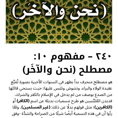
٢٤٠ – مفهوم ١٠:
مصطلح (نحن والآخَر)
هو مصطلح منحرف بدأ يظهر في السنوات الأخيرة بصورة تُمَيِّع
عقيدة الولاء والبراء، وتشوش وتلبس عليها؛ حيث يستحي قائلها
من الصدع بوصف من لم يدخل في الإسلام بالكفر والشرك،
فديدن المُلبِّسين هو طرح مسميات بديلة عن اسم
(الكافر)
أو
(الكافرين)
؛ مثل قولهم بدلًا عن ذلك:
(غير المسلمين)
، ولمَّا
رأوا أن في هذه التسمية أيضًا شيئًا من الصراحة والشدَّة -وفق