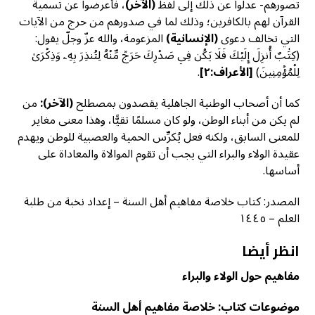
تصورهم- عدلوا عن ذلك إلى لفظ
(الآخر)
، فأعرضوا عن تسمية
القرآن لهم بالكافرين؛ وذلك لما في صدورهم من حرج من الآيات
التي تخالف دعوى
(الإنسانية)
المزعومة، والله عزّ وجلّ يقول:
(كِتَٰبٌ أُنزِلَ إِلَيۡكَ فَلَا يَكُن فِي صَدۡرِكَ حَرَجٞ مِّنۡهُ لِتُنذِرَ بِهِۦ وَذِكۡرَىٰ
لِلۡمُؤۡمِنِينَ)
[الأعراف:٢]
.
كما أن أصحاب الوطنية الجاهلية يقصدون بمصطلح
(الآخر):
من
لم يكن من أبناء الوطن، ولو كان مسلمًا تقيًّا، وهذا معنى مغاير
للمعنى السابق، ولكنه فعل يُكرِّس الحمية والعصبية للوطن ويهدم
عقيدة الولاء والبراء التي يجب أن تقوم الموالاة والمعاداة على
أساسها.
المصدر: كتاب خلاصة مفاهيم أهل السنة – إعداد نخبة من طلبة
العلم – ١٤٤٥
انظر أيضا
مفاهيم حول الولاء والبراء
موضوعات كتاب: خلاصة مفاهيم أهل السنة