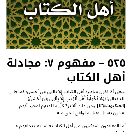
٥٢٥ – مفهوم ٧: مجادلة
أهل الكتاب
ينبغي ألا تكون مناظرة أهل الكتاب إلا بالتي هي أحسن؛ كما قال
الله تعالى: (وَلَا تُجَٰدِلُوٓاْ أَهۡلَ ٱلۡكِتَٰبِ إِلَّا بِٱلَّتِي هِيَ أَحۡسَنُ)
[
العنكبوت:٤٦]
. ومن ذلك ألا نردَّ كلَّ ما لديهم لمجرد أنهم
يقولون به، بل نقبل ما وافق الحق منه.
أما المعاندون المتكبرون من أهل الكتاب فالموقف تجاههم هو