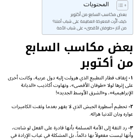
المحتويات
بعض مكاسب السابع من أكتوبر
كيف أثَّرت المعركة العظيمة على شباب أمتنا؟
من آثار «طوفان الأقصى» على شباب الأمة
بعض مكاسب
السابع
من أكتوبر
١-
إيقاف قطار التطبيع الذي هرولت إليه دول عربية، وكانت أخرى
على إثرها لولا «طوفان الأقصى»، وتهاوت أكاذيب «الديانة
الإبراهيمية»، و«الشرق الأوسط الجديد»!
٢-
تحطيم أسطورة الجيش الذي لا يقهر بعدما وثقت الكاميرات
عواره وبان للدنيا هزاله.
٣-
رد الثقة إلى الأمة المسلمة بأنها قادرة على الفعل لو شاءت،
وأنها ليست مفعولاً بها دائماً، بل المشكلة في غياب الإرادة في