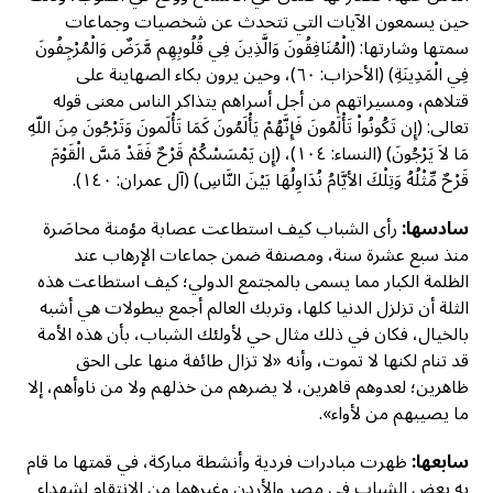
حين يسمعون الآيات التي تتحدث عن شخصيات وجماعات
سمتها وشارتها: (الْمُنَافِقُونَ وَالَّذِينَ فِي قُلُوبِهِم مَّرَضٌ وَالْمُرْجِفُونَ
فِي الْمَدِينَةِ) (الأحزاب: ٦٠)، وحين يرون بكاء الصهاينة على
قتلاهم، ومسيراتهم من أجل أسراهم يتذاكر الناس معنى قوله
تعالى: (إِن تَكُونُواْ تَأْلَمُونَ فَإِنَّهُمْ يَأْلَمُونَ كَمَا تَأْلَمونَ وَتَرْجُونَ مِنَ اللّهِ
مَا لاَ يَرْجُونَ) (النساء: ١٠٤)، (إِن يَمْسَسْكُمْ قَرْحٌ فَقَدْ مَسَّ الْقَوْمَ
قَرْحٌ مِّثْلُهُ وَتِلْكَ الأيَّامُ نُدَاوِلُهَا بَيْنَ النَّاسِ) (آل عمران: ١٤٠).
سادسها:
رأى الشباب كيف استطاعت عصابة مؤمنة محاصَرة
منذ سبع عشرة سنة، ومصنفة ضمن جماعات الإرهاب عند
الظلمة الكبار مما يسمى بالمجتمع الدولي؛ كيف استطاعت هذه
الثلة أن تزلزل الدنيا كلها، وتربك العالم أجمع ببطولات هي أشبه
بالخيال، فكان في ذلك مثال حي لأولئك الشباب، بأن هذه الأمة
قد تنام لكنها لا تموت، وأنه «لا تزال طائفة منها على الحق
ظاهرين؛ لعدوهم قاهرين، لا يضرهم من خذلهم ولا من ناوأهم، إلا
ما يصيبهم من لأواء».
سابعها:
ظهرت مبادرات فردية وأنشطة مباركة، في قمتها ما قام
به بعض الشباب في مصر والأردن وغيرهما من الانتقام لشهداء