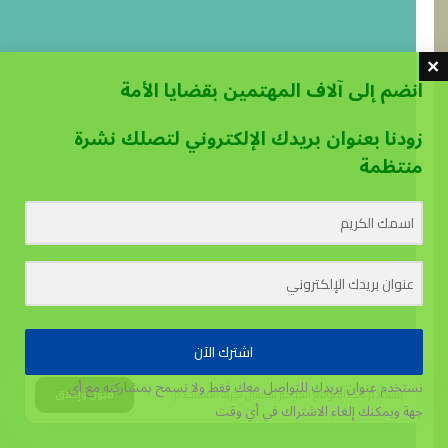
انضم إلى آلاف المهتمين بقضايا الأمة
زودنا بعنوان بريدك الإلكتروني لتصلك نشرة
منتظمة
اشترك الآن
نستخدم عنوان بريدك للتواصل معك فقط ولا نسمح بمشاركته مع أي
يستخدم هذا الموقع الكوكيز لتحسين تجربة المستخدم.
قبول وإغلاق
جهة
ويمكنك إلغاء الاشتراك في أي وقت