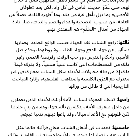
الإعلام الكاذب قد أفلح في ترميز بعض التافهين ممن لا خلاق
لهم، حتى غَدَوْا حديث الناس في كل واد، لكن بعد «طوفان
الأقصى» وما نزل بأهل غزة من بلاء، وما أظهره القادة، فضلاً عن
العامة، من ضروب التضحية والفداء والصبر والثبات، صار قادة
الجهاد من أمثال «الملثَّم» هم المقتدى بهم.
ثالثها:
راجع الشباب فقه الجهاد حسب الواقع الجديد، وصاروا
يسألون عن جهاد الدفع وجهاد الطلب وشروطهما، وحكم قتل
الأسير، وأحكام التترس، وواجب الوقت وفريضة العصر، وغير
ذلك من المصطلحات التي كانت نسياً منسياً، ولا يدرك قيمة
ذلك إلا من فقه محاولات الأعداء شغل الشباب بمعارك في غير
معترك مع الفِرَق الكلامية والمذاهب الفلسفية، وإثارة المباحث
التاريخية التي لا طائل من ورائها
رابعها:
كشف المعركة لشباب الأمة أولئك الأعداء الذين يعملون
من داخل صفوف الأمة ويتكلمون بألسنتها، وهم من بني جلدتنا،
لكن قلوبهم مع الأعداء ميالة، وقد باعوا دينهم بدنيا غيرهم.
خامسها:
تجددت في أذهان الشباب معانٍ قرآنية طالما غفل
الناس عنها، فصار لها صدى في الأسماع ووقع في القلوب، وذلك