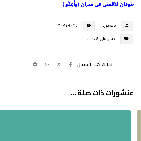
طوفان الأقصى في ميزان (وَأَعِدُّوا)
ناصحون
٢٠٢٤-١١-٢٠
تعليق على الأحداث
منشورات ذات صلة ...