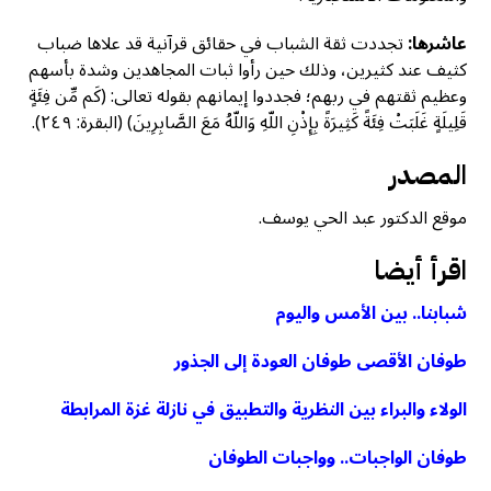
عاشرها:
تجددت ثقة الشباب في حقائق قرآنية قد علاها ضباب
كثيف عند كثيرين، وذلك حين رأوا ثبات المجاهدين وشدة بأسهم
وعظيم ثقتهم في ربهم؛ فجددوا إيمانهم بقوله تعالى: (كَم مِّن فِئَةٍ
قَلِيلَةٍ غَلَبَتْ فِئَةً كَثِيرَةً بِإِذْنِ اللّهِ وَاللّهُ مَعَ الصَّابِرِينَ) (البقرة: ٢٤٩).
المصدر
موقع الدكتور عبد الحي يوسف.
اقرأ أيضا
شبابنا.. بين الأمس واليوم
طوفان الأقصى طوفان العودة إلى الجذور
الولاء والبراء بين النظرية والتطبيق في نازلة غزة المرابطة
طوفان الواجبات.. وواجبات الطوفان