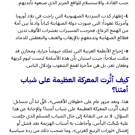
جنب القادة، والاستسلام للواقع المرير الذي صنعوه بأيديهم.
٤-
إظهار كذب السردية الصهيونية التي راجت في بلاد أوروبا
وأمريكا عقوداً؛ التي صورت دولة الصهاينة كياناً وادعاً بين أمة
من الهمج الرعاع، فخرجت المسيرات بعشرات الألوف تدين
فظائع الصهاينة وتدمغهم بالإرهاب والعنف والتعطش للدماء.
٥-
إحراج الأنظمة العربية التي تملك جيوشاً جرارة، ومخازن قد
ملئت سلاحاً؛ حيث استبان بأن هذه الأسلحة ليست ليوم كريهة
وطعان ثغر، بل هي مدَّخرة لقمع الشعوب وإذلال الناس.
كيف أثَّرت المعركة العظيمة على شباب
أمتنا؟
هذا، وبعد مرور عام على «طوفان الأقصى»، حُقَّ لنا أن نتساءل:
كيف أثَّرت المعركة العظيمة على شباب أمتنا؟ وللإجابة عن هذا
السؤال، لا بد من التفاتة إلى حال الشباب المسلم الذي خيَّمت
عليه سُحُبُ اليأس، وأحاطت به أسباب الهزيمة بعد فشل أو
إفشال «ثورات الربيع العربي»، وما صحب ذلك من ردة سياسية