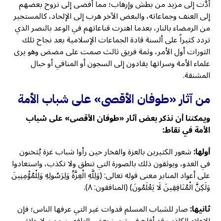
أدَّت إلى مزيد من بطش وإرهاب؛ مما أفضى إلى نزوح بعضهم
إلى العنف وجماعاته، والبعض الآخر هرب إلى الإلحاد، كالمستجير
من الرمضاء بالنار، بعدما اهتزت قناعاتهم في الوعد بالنصر الذي
تردد كثيراً على ألسنة قادة الجماعات الإسلامية بعد نجاح تلك
الثورات أول الأمر، وثمة فريق ثالث صمت على مضض وهو يرى
علماء الأمة وسراتها يقادون إلى السجون أو المنافي أو حبال
المشنقة.
من آثار «طوفان الأقصى» على شباب الأمة
ويمكننا أن نذكر بعض آثار «طوفان الأقصى» على شباب
الأمة في نقاط:
أولها:
شعور الكثيرين بالعزة والفخار حين رأوا شباب غزة يُثخنون
في العدو، ويوثقون ذلك بالصورة التي تنطق ولا تكذب، واستعادوا
على أعواد المنابر معنى قوله تعالى: (وَلِلَّهِ الْعِزَّةُ وَلِرَسُولِهِ وَلِلْمُؤْمِنِينَ
وَلَكِنَّ الْمُنَافِقِينَ لَا يَعْلَمُونَ) (المنافقون: ٨).
ثانيها:
صار للشباب المسلم قدوات غير التي عرفها الناس؛ فإن