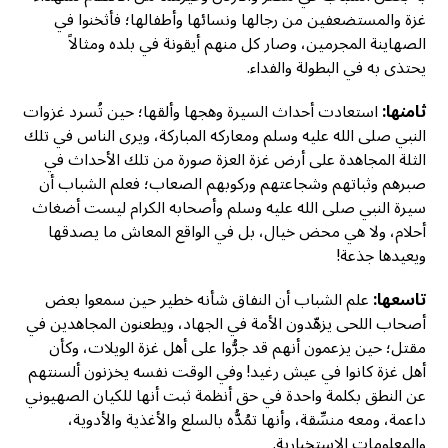
غزة والمستضعفين من رجالها ونسائها وأطفالها؛ فأثخنوا في
الصهاينة المجرمين، وصار كل منهم أيقونة في بلده ومثالاً
يحتذى به في البطولة والفداء.
ثامنها:
استعادت أحداث السيرة وهجها وألقها؛ حين تُسرد غزوات
النبي صلى الله عليه وسلم ومعاركه المباركة، ويرى الناس في تلك
الثلة المجاهدة على أرض غزة العزة صورة من تلك الأحداث في
صبرهم وثباتهم وشجاعتهم وركوبهم الصعاب؛ فعلم الشباب أن
سيرة النبي صلى الله عليه وسلم وأصحابه الكرام ليست أضغاث
أحلام، ولا هي محض خيال، بل في الواقع المعاش ما يصدقها
ويعيدها جذعة!
تاسعها:
علم الشباب أن النفاق شأنه خطير حين سمعوا بعض
أصحاب اللحى يزهّدون الأمة في الجهاد، ويطعنون المجاهدين في
مقتل؛ حين يزعمون أنهم قد جرُّوا على أهل غزة الويلات، وكأن
أهل غزة كانوا في عيش رغيد! وفي الوقت نفسه يخزنون ألسنتهم
عن النطق بكلمة واحدة في حق أنظمة ثبت أنها للكيان الصهيوني
داعمة، ومعه منسِّقة، وأنها تمُدُّه بالسلع والأغذية والأدوية،
والمعلومات الاستخبارية.