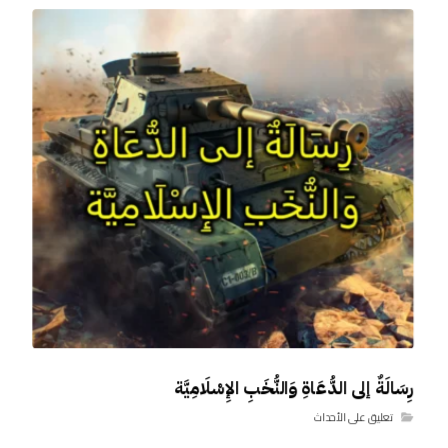
رِسَالَةٌ إلى الدُّعَاةِ وَالنُّخَبِ الإِسْلَامِيَّة
تعليق على الأحداث