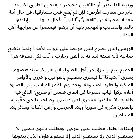
وربيبة الفاسدين أو طائفيين مجرمين؛ يفتحون الطريق لكل عدو
عابر من مغارب الأرض؛ فإن لم يَقنع فمن مشارقها، في حال أمة
مغيَّبة ومعزولة عن “الفعل” و”القرار” ويُحال بينها وبين إرادتها
بالدم والتعذيب والتهجير بغية أن يرهبوا فيمتنعوا عن مواجهة أهل
الباطل.
الروسي الذي يصرخ ليس حريصا على ثروات الأمة..! ولكنه يفضح
صاحبه لأنه سبقه لسرقة ما أنفق وحارب ورتّب لكي يسرقه هو..!
الجميع يبيع ويسرق من أجل العدو ليبقى على كرسيه؛ بعضهم
يسرق “بشياكة”..! فيسرق بعضهم بالقوانين وآخرون بالأوامر
الملكية والعقود المشبوهة، وبعضهم بالأمر المباشر، وفي الصورة
أعلاه تركوا الباب مفتوحا في اتفاق ضمني أو صريح؛ البائع فيه
طاغوت لا يملك والمشتري لص صليبي، وصاحب الحق مغَّيب،
والصورة مكررة في سوريا وبلاد الحرمين وأرض الكنانة وسائر بلاد
المسلمين.
إسقاط الطغاة مطلب ديني شرعي، ومطلب دنيوي شعبي، لا
يستقيم الدين ولا تستقيم الدنيا إلا بسقوط هؤلاء الذين يبغونها