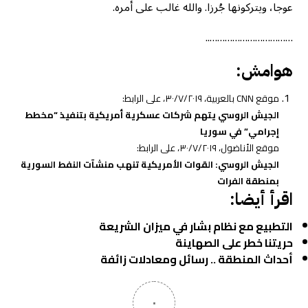
عوجا، ويتركونها جُرزا. والله غالب على أمره.
……………………………..
هوامش:
موقع CNN بالعربية، ٣٠/٧/٢٠١٩، على الرابط:
الجيش الروسي يتهم شركات عسكرية أمريكية بتنفيذ “مخطط
إجرامي” في سوريا
موقع الأناضول، ٣٠/٧/٢٠١٩، على الرابط:
الجيش الروسي: القوات الأمريكية تنهب منشآت النفط السورية
بمنطقة الفرات
اقرأ أيضا:
التطبيع مع نظام بشار في ميزان الشريعة
حريتنا خطر على الصهاينة
أحداث المنطقة .. رسائل ومعادلات زائفة
٠