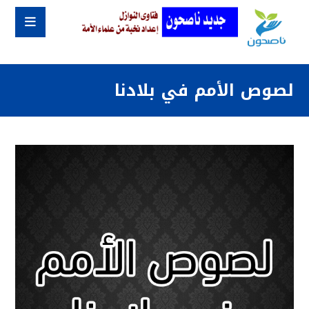
لصوص الأمم في بلادنا