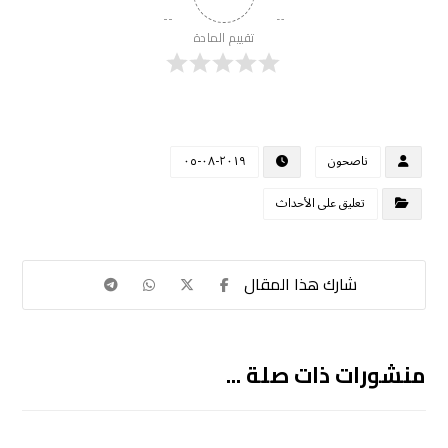
تقييم المادة
ناصحون
٢٠١٩-٠٨-٠٥
تعليق على الأحداث
منشورات ذات صلة ...