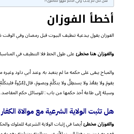
هل من لم يحب ولي الأمر فهو منافق؟!
أخطأ الفوزان
الفوزان يقول ببدعية تنظيف البيوت قبل رمضان وفي الوقت ذا
والفوزان هنا مخطئ
على طول الخط فلا التنظيف في المناسبات 
والمباح يبقى على حكمه ما لم يتعبد به. وعند أبي داود وغيره من حدي
يقومَ ولا يقعُدَ ولا يستظِلَّ ولا يتكلَّمَ ويصومَ، قال:(مُرُوهُ فليتكلَّمْ
وسيلة إلى طاعة أخذ حكمها من باب : للوسائل حكم المقاصد.
هل تثبت الولاية الشرعية مع موالاة الكفا
والفوزان مخطئ
أيضا في إثبات الولاية الشرعية للملوك والحك
فهم يعبدون رب هذا البيت الأبيض ويوالونه ويتولونه وهم به م