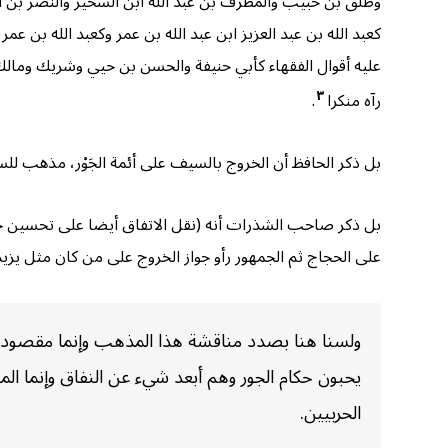
وطلق بن حبيب والمطرف بن عبد الله ابن السخير والنصر بن أن
كعبد الله بن عبد العزيز ابن عبد الله بن عمر وكعبد الله بن
عليه أقوال الفقهاء كأبي حنيفة والحسن بن حيي وشريك ومال
٣
رآه منكرا
.
بل ذكر الحافظ أن الخروج بالسيف على أئمة الجَوْر، مذهب لل
بل ذكر صاحب الشذرات أنه (نقل الاتفاق أيضا على تحسين خرو
على الحجاج ثم الجمهور رأو جواز الخروج على من كان مثل يزيد
ولسنا هنا بصدد مناقشة هذا المذهب وإنما مقصودنا ا
يحبون حكام الجور وهم أبعد شيء عن النفاق وإنما الم
الحربيين.