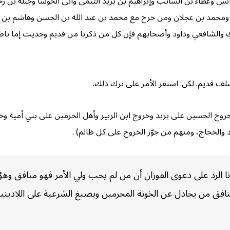
س وعطاء بن السائب وإبراهيم بن يزيد التيمي وأبي الحوسا وجبلة بن زح
 عمر ومحمد بن عجلان ومن خرج مع محمد بن عبد الله بن الحسن وهاشم بن 
ك والشافعي وداود وأصحابهم فإن كل من ذكرنا من قديم وحديث إما ناطق
سلف قديم. لكن: استقر الأمر على ترك ذلك.
ج الحسين على يزيد وخروج ابن الزبير وأهل الحرمين على بني أمية وخ
 والحجاج، ومنهم من جوّز الخروج على كل ظالم) .
لرد على دعوى الفوزان أن من لم يحب ولي الأمر فهو منافق وهؤلاء
نافق من يجادل عن الخونة المجرمين ويصبغ الشرعية على اللادينيين