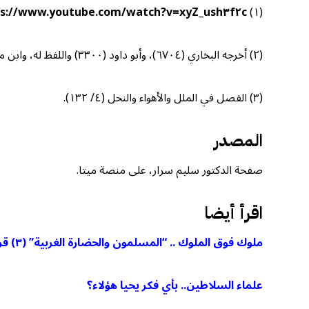
ps://www.youtube.com/watch?v=xyZ_ush٣f٢c
(١)
(٢) أخرجه البخاري (٦٧٠٤)، وأبو داود (٣٣٠٠) واللفظ له، وابن ماجه (٢١٣٦).
(٣) الفصل في الملل والأهواء والنحل (٤/ ١٣٢).
المصدر
صفحة الدكتور سليم سرار، على منصة ميتا.
اقرأ أيضا
ملوك فوق الملوك .. “المسلمون والحضارة الغربية” (٣) قراءة في نصح العلماء
علماء السلاطين.. بأي فكر يحيا هؤلاء؟