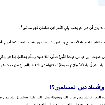
١
ته يرى أن من لم يحب ولي الأمر ابن سلمان فهو منافق
.
الشرعية بدعة لأنه مباح والناس يفعلونه دون قصد للتعبد كما أنهم يأكل
ث ابن عباس: بينما النَّبيُّ صلَّى اللهُ عليه وسلَّم يخطُبُ إذا هو برجُلٍ ق
٢
 وليستظِلَّ وليقعُدْ وليُتِمَّ صومَهُ)
، فنهاه عن التعبد بالمباح من حيث هو م
ر وإفساد دين المسلمين؟!
ام الذين لا يلتزمون طاعة الله ورسوله صلى الله عليه وسلم بل يلتزمون
ؤمنون ويظاهرونه على الله ورسوله صلى الله عليه وسلم.