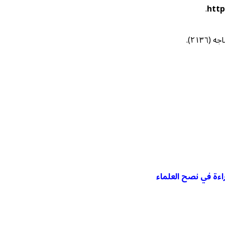
.
htt