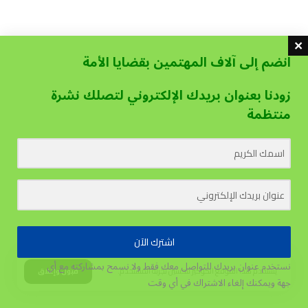
انضم إلى آلاف المهتمين بقضايا الأمة
زودنا بعنوان بريدك الإلكتروني لتصلك نشرة
منتظمة
اشترك الآن
نستخدم عنوان بريدك للتواصل معك فقط ولا نسمح بمشاركته مع أي
يستخدم هذا الموقع الكوكيز لتحسين تجربة المستخدم.
قبول وإغلاق
جهة
ويمكنك إلغاء الاشتراك في أي وقت