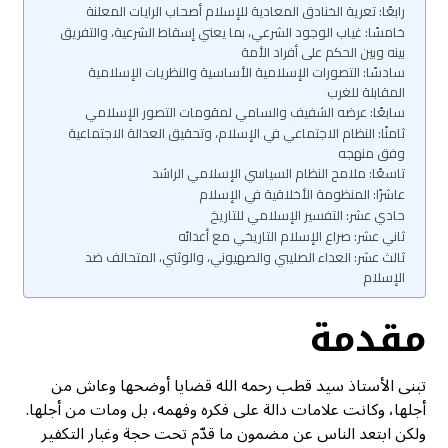
رابعًا: تعرية الخنادق المعادية للإسلام أصحاب الرايات المعلنة
خامسًا: غياب الوجود الشرعي، بما يعني إسقاط الشرعية، والتفريق
بينه وبين الحكم على أفراد الأمة
سادسًا: التصورات الإسلامية الأساسية والنظريات الإسلامية
المقابلة للغرب
سابعًا: عرضه الشفيف والسامي لمقومات التصور الإسلامي
ثامنًا: النظام الاجتماعي في الإسلام، وتحقيق العدالة الاجتماعية
وفق منهجه
تاسعًا: ملامح النظام السياسي الإسلامي الراشد
عاشرًا: المنظومة الأخلاقية في الإسلام
حادي عشر: التفسير الإسلامي للتاريخ
ثاني عشر: صراع الإسلام التاريخي مع أعدائه
ثالث عشر: العداء الصليبي والصهيوني، والوثني، المتحالف ضد
الإسلام
مقدمة
تبنى الأستاذ سيد قطب رحمه الله قضايا أوضحها وعاش من
أجلها، وكانت علامات دالة على فكره وفهمه، بل ومات من أجلها.
ولكن ابتعد الناس عن مضمون ما قدّم تحت حجة وغبار التكفير