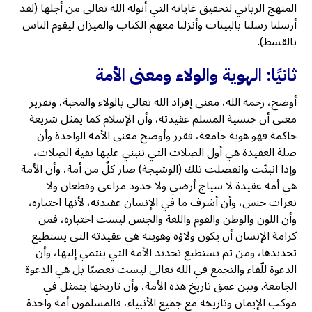
المنهج الرباني لتحقيق غاياته التي أنوله الله تعالى من أجلها (لقد
أرسلنا رسلنا بالبينات وأنزلنا معهم الكتاب والميزان ليقوم الناس
بالقسط).
ثانيًا: الهوية والولاء ومعنى الأمة
أوضح، رحمه الله، معنى إفراد الله تعالى بالولاء والمحبة، وتقرير
معنى أن جنسية المسلم عقيدته، وأن الإسلام كما يمثل شريعة
حاكمة فهو هوية جامعة، فقرر وأوضح معنى الأمة الواحدة وأن
صلة العقيدة هي أول الصِلات التي تنبني عليها بقية الصِلات،
وإذا انبتّت وانفصلت تلك (الوشيجة) صار كلٌ من أمة، وأن الأمة
هي أمة عقيدة لا سياج أرضي ولا حدود مراعي وقطعان ولا
نعرات جنس، وأن أشرف ما في الإنسان عقيدته، لأنها اختياره،
وأن اللون والوطن والقوم واللغة والجنس ليست اختياره، فمن
كرامة الإنسان أن يكون ولاؤه وهويته هي عقيدته التي يستطيع
تحديدها، ومن ثم يستطيع تحديد الأمة التي ينتمي إليها، وأن
الدعوة للّقاء والتجمع في الله تعالى ليست تعصبًا بل هي الدعوة
الجامعة. وبين عمق تاريخ هذه الأمة، وأن تاريخها يتمثل في
موكب الإيمان وتاريخه مع جميع الأنبياء، فالمسلمون أمة واحدة