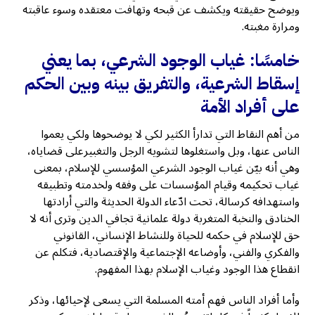
ويوضح حقيقته ويكشف عن قبحه وتهافت معتقده وسوء عاقبته
ومرارة مغبته.
خامسًا: غياب الوجود الشرعي، بما يعني
إسقاط الشرعية، والتفريق بينه وبين الحكم
على أفراد الأمة
من أهم النقاط التي تدارأ الكثير لكي لا يوضحوها ولكي يعموا
الناس عنها، وبل واستغلوها لتشويه الرجل والتغبيرعلى قضاياه،
وهي أنه بيّن غياب الوجود الشرعي المؤسسي للإسلام، بمعنى
غياب تحكيمه وقيام المؤسسات على وفقه ولخدمته وتطبيقه
واستهدافه كرسالة، تحت ادّعاء الدولة الحديثة والتي أرادتها
الخنادق والنخبة المتغربة دولة علمانية تجافي الدين وترى أنه لا
حق للإسلام في حكمه للحياة وللنشاط الإنساني، القانوني
والفكري والفني، وأوضاعه الإجتماعية والإقتصادية، فتكلم عن
انقطاع هذا الوجود وغياب الإسلام بهذا المفهوم.
وأما أفراد الناس فهم أمته المسلمة التي يسعى لإحيائها، وذكر