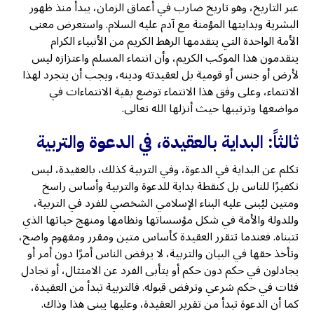
عبر التاريخ، وهو تاريخ ضارب في أعماق الزمان، يبدأ منذ ظهور
البشرية وبدايتها المؤمنة مع آدم عليه السلام. واستعرض معنى
الأمة الواحدة التي يتقدمها الرهط الكريم من الأنبياء الكرام
يتقدمون هذا الموكب الكريم، وأن انتماء المسلم واعتزازه ليس
لأرض أو جنس أو قومية بل لعقيدته ودينه، ويجب أن يتجرد لهذا
الانتماء، وعلى وفق هذا الانتماء توضع بقية الانتماءات في
مواضعها وترتيبها حيث أنزلها الله تعالى.
ثالثاً: البداية بالعقيدة، في الدعوة والتربية
تكلم عن البداية في الدعوة، وفي التربية كذلك، بالعقيدة، ليس
تكفيرًا للناس بل كنقطة بداية للدعوة والتربية وأساس راسخ
ومتين ليُبنى عليه البناء الإسلامي الشخصي للفرد في التربية،
وللدولة والأمة في شكل مؤسساتها ونظامها ومنهج حياتها الذي
تتبناه. فعندما تتقرر العقيدة كأساس متين ومقرر ومفهوم واضح،
وتأخذ حقها في البيان والتربية، لا يرفض الناس أمرًا دون أمر أو
يجادلون في حكم دون حكم أو يتأبى الفرد عن الامتثال، أو تجادل
فئات في حكم شرعي وترفض قبوله. فالتربية تبدأ من العقيدة،
كما أن الدعوة تبدأ من تقرير العقيدة، وعليها يبنى هذا وذاك.