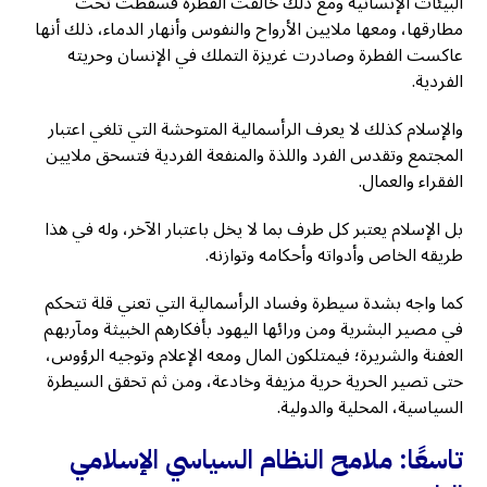
البيئات الإنسانية ومع ذلك خالفت الفطرة فسقطت تحت
مطارقها، ومعها ملايين الأرواح والنفوس وأنهار الدماء، ذلك أنها
عاكست الفطرة وصادرت غريزة التملك في الإنسان وحريته
الفردية.
والإسلام كذلك لا يعرف الرأسمالية المتوحشة التي تلغي اعتبار
المجتمع وتقدس الفرد واللذة والمنفعة الفردية فتسحق ملايين
الفقراء والعمال.
بل الإسلام يعتبر كل طرف بما لا يخل باعتبار الآخر، وله في هذا
طريقه الخاص وأدواته وأحكامه وتوازنه.
كما واجه بشدة سيطرة وفساد الرأسمالية التي تعني قلة تتحكم
في مصير البشرية ومن ورائها اليهود بأفكارهم الخبيثة ومآربهم
العفنة والشريرة؛ فيمتلكون المال ومعه الإعلام وتوجيه الرؤوس،
حتى تصير الحرية حرية مزيفة وخادعة، ومن ثم تحقق السيطرة
السياسية، المحلية والدولية.
تاسعًا: ملامح النظام السياسي الإسلامي