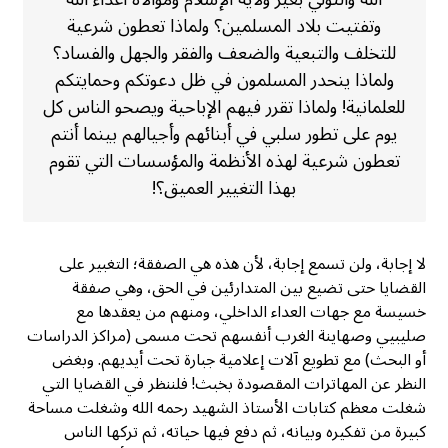
وتفتيت بلاد المسلمين؟ ولماذا تعطون شرعية
للتخلف والتبعية والضعف والفقر والجهل والفساد؟
ولماذا ينحدر المسلمون في ظل دعوتكم وحمايتكم
للعلمانية! ولماذا تقرر فيهم الإباحية ويصحو الناس كل
يوم على تطور سلبي في أبنائهم وأجيالهم بينما أنتم
تعطون شرعية لهذه الأنظمة والمؤسسات التي تقوم
بهذا التغيير العميق؟!
لا إجابة، ولن تسمع إجابة، لأن هذه هي الصفقة؛ التغبير على
القضايا حتى تضيع بين المتدارئين في الحق، وهي صفقة
خسيسة مع جهات العداء الداخلي، ومنهم من يعقدها مع
صليبيي وصهاينة الغرب أنفسهم تحت مسمى (مراكز الدراسات
أو البحث) مع تطويع آلات إعلامية جبارة تحت أيديهم. وبغض
النظر عن المهاترات المقصودة بخبث! فلننظر في القضايا التي
شغلت معظم كتابات الأستاذ الشهيد رحمه الله وشغلت مساحة
كبيرة من تفكيره وبيانه، ثم دفع فيها حياته، ثم تركها الناس