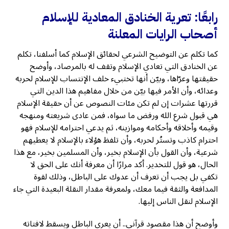
رابعًا: تعرية الخنادق المعادية للإسلام
أصحاب الرايات المعلنة
كما تكلم عن التوضيح الشرعي لحقائق الإسلام كما أسلفنا، تكلم
عن الخنادق التي تعادي الإسلام وتقف له بالمرصاد، وأوضح
حقيقتها وعرّاها، وبيّن أنها تختبيء خلف الإنتساب للإسلام لحربه
وعدائه، وأن الأمر فيها بيّن من خلال مفاهيم هذا الدين التي
قررتها عشرات إن لم تكن مئات النصوص عن أن حقيقة الإسلام
هي قبول شرع الله ورفض ما سواه، فمن عادى شريعته ومنهجه
وقيمه وأخلاقه وأحكامه وموازينه، ثم يدعي احترامه للإسلام فهو
احترام كاذب وتستُر لحربه، وأن تلفظ هؤلاء بالإسلام لا يعطيهم
شرعية، وأن القول بأن الإسلام بخير، وأن المسلمين بخير، مع هذا
الحال، هو قول للتخدير. أكد مرارًا أن معرفة أنك على الحق لا
تكفي بل يجب أن تعرف أن عدوك على الباطل، وذلك لقوة
المدافعة والثقة فيما معك، ولمعرفة مقدار النقلة البعيدة التي جاء
الإسلام لنقل الناس إليها.
وأوضح أن هذا مقصود قرآني.. أن يعري الباطل ويسقط لافتاته