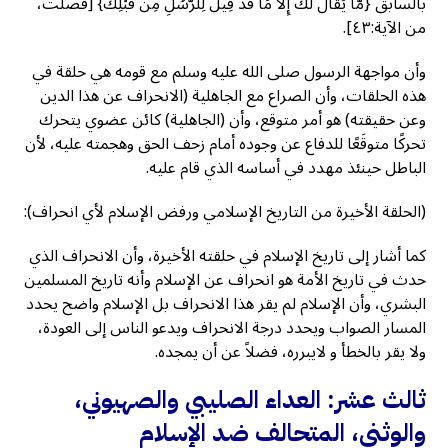
بالسابق {مَّا يُقَالُ لَكَ إِلَّا مَا قَدْ قِيلَ لِلرُّسُلِ مِن قَبْلِكَ} [فصلت،
من الآية:٤٣].
وأن مواجهة الرسول صلى الله عليه وسلم مع قومه هي حلقة في
هذه الحلقات، وأن الصراع مع الجاهلية (الانحراف عن هذا الدين
وعن حقيقته) هو أمر متوقع، وأن (الجاهلية) كائن عضوي يتحرك
تحركًا متوقَعًا للدفاع عن وجوده أمام زحف الحق وهجمته عليه، لأن
الباطل حينئذ مهدد في أساسه الذي قام عليه.
(الحلقة الأخيرة من التاريخ الإسلامي ورفض الإسلام لأي انحراف):
كما أشار إلى تاريخ الإسلام في حلقته الأخيرة، وأن الانحراف الذي
حدث في تاريخ الأمة هو انحراف عن الإسلام وأنه تاريخ المسلمين
البشري، وأن الإسلام لم يقر هذا الانحراف بل الإسلام واضح يحدد
المسار الصواب ويحدد درجة الانحراف ويدعو الناس إلى العودة،
ولا يقر بالخطأ و لايبرره، فضلاً عن أن يمجده.
ثالث عشر: العداء الصليبي والصهيوني،
والوثني، المتحالف ضد الإسلام