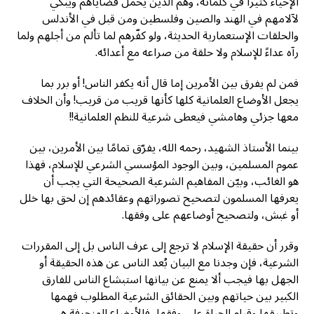
الإحياء كثيراً في كلماته، وهُم الذين يحمل قضاياهم ويبكي
لآلامهم في الهند والصين وفلسطين ومن قبل في الأندلس
والحلقات الإستعمارية الحديثة، ولو كفّرهم لما تألم من أجلهم ولما
رآه عداءً للإسلام ولا حلقة من صراعه مع أعدائه.
فمن لم يفرق بين الأمرين إما قال أنه يكفر الناس! أو برر بما
يجعل الأوضاع العلمانية كلها كأنها قريب من قريب! وأن الخلاف
معها جزئي وهامشي فيعطى شرعية للنظم العلمانية!!
بينما الأستاذ الشهيد، رحمه الله، يفرّق تمامًا بين الأمرين، بين
عموم المسلمين، وبين الوجود المؤسسي الشرعي للإسلام، فهذا
هو الغائب، وبيّن المفاهيم الشرعية الصحيحة التي يجب أن
يعرفها المسلمون لتصحيح تصوراتهم وعقائدهم إن لحق بها خلل
أو غبش، ولتصحيح أوضاعهم على وفقها.
وقرر أن حقيقة الإسلام لا ترجع إلى عرف الناس بل إلى المقررات
الشرعية، فإن وجدنا مع البيان بُعد الناس عن هذه الحقيقة أو
الجهل بها فيجب ألا يمنع عن بيانها استبشاع الناس للفارق
الكبير بين حياتهم وبين الحقائق الشرعية المطلوب فهمها
وتطبيقها وقيام الحياة على وفقها، فالأوضاع المنحرفة هي