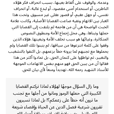
وعدمه، والوقوف على ألفاظ بعينها، بسبب انحراف فكر هؤلاء
الناظرين، أو استخدام أمني مقصود، أو لبدع غالبة، أو انحراف
نفسي، أو جهل عقيم، أو قصور عقلي غير مسبوق. وتحت هذا
الغبار بين الاتهام ونفيه ضاعت القضايا الأصلية، وكانت علامة
الخبث الواضحة هي أن من هاجمه لم يلتفت إلى القضايا التي
حملها وتبناها، وهي محل إجماع الأمة ومنطوق النصوص
المتكاثرة، وغيابُها هو سبب تخلف الأمة وتبعيتها. هؤلاء الذين
وقفوا على كلمة انتزعوها من سياقها، لم يتبنوا تلك القضايا ولم
يحملوها مع تجنبهم لما يرونه خطأ بزعمهم، بل اكتفوا بالتشغيب
والتغبير، ثم تواطؤوا على كتمان الحق، بل تمادوا أكثر من هذا
فقالوا أن من يبين الحق فهو متهم بنفس الاتهامات الموجهة
للأستاذ الشهيد رحمه الله، تهديداً ومنعاً لأي بيان للحق.
وما زال السؤال موجهًا لهؤلاء لماذا تركتم القضايا
الكبيرة التي حملها الرموز وماتوا من أجلها مع تجنب
ما ترون أنه خطأ على زعمكم؟! بل لماذا تسيرون
تقررون شرعية فصل الدين عن الحياة وإقصاء شريعة
الله والتولي بغير ولاية الإسلام وموالاة أعداء الله