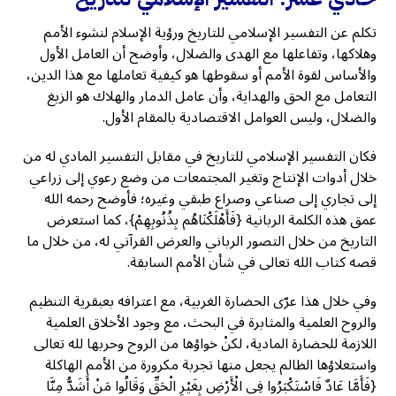
تكلم عن التفسير الإسلامي للتاريخ ورؤية الإسلام لنشوء الأمم
وهلاكها، وتفاعلها مع الهدى والضلال، وأوضح أن العامل الأول
والأساس لقوة الأمم أو سقوطها هو كيفية تعاملها مع هذا الدين،
التعامل مع الحق والهداية، وأن عامل الدمار والهلاك هو الزيغ
والضلال، وليس العوامل الاقتصادية بالمقام الأول.
فكان التفسير الإسلامي للتاريخ في مقابل التفسير المادي له من
خلال أدوات الإنتاج وتغير المجتمعات من وضع رعوي إلى زراعي
إلى تجاري إلى صناعي وصراع طبقي وغيره؛ فأوضح رحمه الله
عمق هذه الكلمة الربانية {فَأَهْلَكْنَاهُم بِذُنُوبِهِمْ}، كما استعرض
التاريخ من خلال التصور الرباني والعرض القرآني له، من خلال ما
قصه كتاب الله تعالى في شأن الأمم السابقة.
وفي خلال هذا عرّى الحضارة الغربية، مع اعترافه بعبقرية التنظيم
والروح العلمية والمثابرة في البحث، مع وجود الأخلاق العلمية
اللازمة للحضارة المادية، لكنْ خواؤها من الروح وحربها لله تعالى
واستعلاؤها الظالم يجعل منها تجربة مكرورة من الأمم الهاكلة
{فَأَمَّا عَادٌ فَاسْتَكْبَرُوا فِي الْأَرْضِ بِغَيْرِ الْحَقِّ وَقَالُوا مَنْ أَشَدُّ مِنَّا