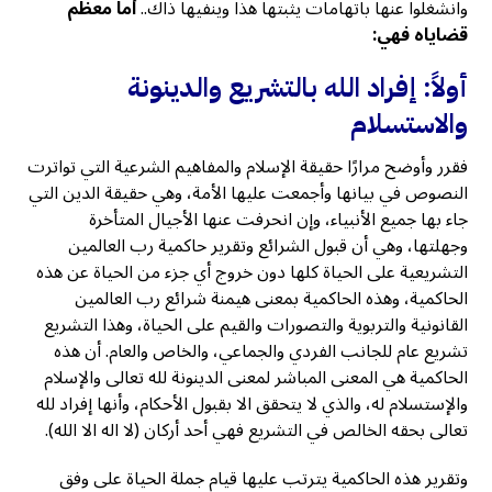
وانشغلوا عنها باتهامات يثبتها هذا وينفيها ذاك..
أما معظم
قضاياه فهي:
أولاً: إفراد الله بالتشريع والدينونة
والاستسلام
فقرر وأوضح مرارًا حقيقة الإسلام والمفاهيم الشرعية التي تواترت
النصوص في بيانها وأجمعت عليها الأمة، وهي حقيقة الدين التي
جاء بها جميع الأنبياء، وإن انحرفت عنها الأجيال المتأخرة
وجهلتها، وهي أن قبول الشرائع وتقرير حاكمية رب العالمين
التشريعية على الحياة كلها دون خروج أي جزء من الحياة عن هذه
الحاكمية، وهذه الحاكمية بمعنى هيمنة شرائع رب العالمين
القانونية والتربوية والتصورات والقيم على الحياة، وهذا التشريع
تشريع عام للجانب الفردي والجماعي، والخاص والعام. أن هذه
الحاكمية هي المعنى المباشر لمعنى الدينونة لله تعالى والإسلام
والإستسلام له، والذي لا يتحقق الا بقبول الأحكام، وأنها إفراد لله
تعالى بحقه الخالص في التشريع فهي أحد أركان (لا اله الا الله).
وتقرير هذه الحاكمية يترتب عليها قيام جملة الحياة على وفق