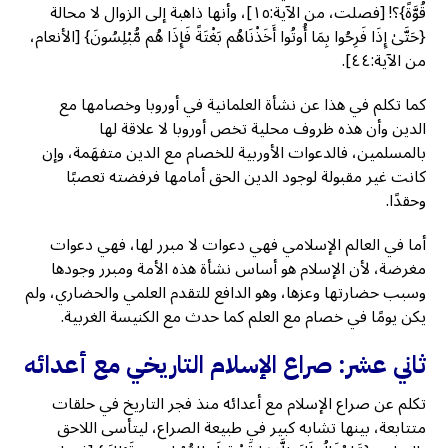
قُوَّةً}؟! [فصلت، من الآية:١٥]، وأنها ذاهبة إلى الزوال لا محالة
{حَتَّىٰ إِذَا فَرِحُوا بِمَا أُوتُوا أَخَذْنَاهُم بَغْتَةً فَإِذَا هُم مُّبْلِسُونَ} [الأنعام،
من الآية:٤٤].
كما تكلم في هذا عن نشأة العلمانية في أوروبا وخصامها مع
الدين وأن هذه ظروف محلية تخص أوروبا لا علاقة لها
بالمسلمين، فالدعوات الأوربية للخصام مع الدين متفهَمة، وإن
كانت غير مقبولة لوجود الدين الحق أمامها فرفضته تعصبًا
وحقدًا.
أما في العالم الإسلامي فهي دعوات لا مبرر لها، فهي دعوات
مغرضة، لأن الإسلام هو أساس نشأة هذه الأمة ومبرر وجودها
وسبب حضارتها وعزها، وهو الدافع للتقدم العلمي والحضاري، ولم
يكن يومًا في خصام مع العلم كما حدث مع الكنيسة الغربية.
ثاني عشر: صراع الإسلام التاريخي مع أعدائه
تكلم عن صراع الإسلام مع أعدائه منذ فجر التاريخ في حلقات
متتابعة، بينها تشابه كبير في طبيعة الصراع، ليتأسى اللاحق