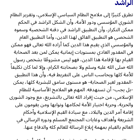
الراشد
تطرق كثيرًا إلى ملامح النظام السياسي الإسلامي، وتقرير النظام
الشورِي المؤسسي ودور الأمة، وأن الشكل الراشد في الحكم
ممكن التكرار، وأن التطبيق الراشد في دقته الشخصية وسموه
الشخصي هو التطبيق الفائق لهذا الدين، وأما التطبيق العام
والمؤسسي الذي يقيم هذا الدين كما أراده الله تعالى فهو ممكن
في المقدور العادي بمستويات إيمانية يمكن لمن بعد الصحابة
القيام بها لإقامة هذا الدين، فهو ليس مشروطًا بشخص رسول
الله صلى الله عليه وسلم ولا بصحابته الكرام، وإلا لما كان تكليفاً
للأمة كلها ويحاسب الناس على التفريط فيه، وأن هذا التطبيق
-المقدور لغير الصحابة- هو مستوى سامق للبشرية كلها، يمكن
-بل يجب- أن تستهدفه. المهم هو الملامح الأساسية للنظام
الإسلامي، من حيث إفراد الله تعالى بالتشريع، مع وجود الشورى
والحرية، وحرية اختيار الأمة لحكامها ونوابها ومن يقومون على
إقامة أمر الدين والبلاد، مع سيادة القيم الإسلامية وأحكام
الشريعة وأهداف وغايات المجتمع المسلم ودوره الرِسالي في
العالم بالقيام بمهمة إبلاغ الرسالة للعالم كله والدفاع عنها.